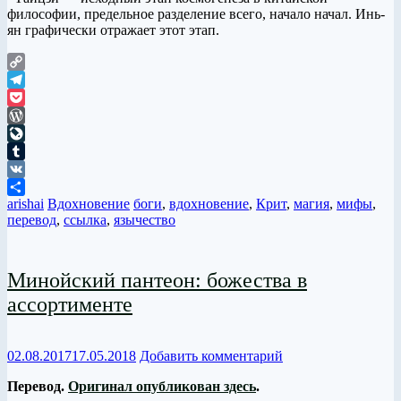
философии, предельное разделение всего, начало начал. Инь-
ян графически отражает этот этап.
Copy
Link
Telegram
Pocket
WordPress
LiveJournal
Tumblr
VK
arishai
Вдохновение
боги
,
вдохновение
,
Крит
,
магия
,
мифы
,
Отправить
перевод
,
ссылка
,
язычество
Минойский пантеон: божества в
ассортименте
02.08.2017
17.05.2018
Добавить комментарий
Перевод.
Оригинал опубликован здесь
.