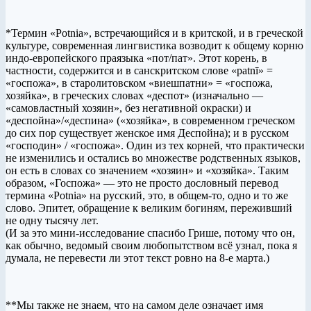
*Термин «Potnia», встречающийся и в критской, и в греческой
культуре, современная лингвистика возводит к общему корню
индо-европейского праязыка «пот/пат». Этот корень, в
частности, содержится и в санскритском слове «patnī» =
«госпожа», в старолитовском «виешпатни» = «госпожа,
хозяйка», в греческих словах «деспот» (изначально —
«самовластный хозяин», без негативной окраски) и
«деспойна»/«деспина» («хозяйка», в современном греческом
до сих пор существует женское имя Деспойна); и в русском
«господин» / «госпожа». Один из тех корней, что практически
не изменились и остались во множестве родственных языков,
он есть в словах со значением «хозяин» и «хозяйка». Таким
образом, «Госпожа» — это не просто дословный перевод
термина «Potnia» на русский, это, в общем-то, одно и то же
слово. Эпитет, обращение к великим богиням, переживший
не одну тысячу лет.
(И за это мини-исследование спасибо Грише, потому что он,
как обычно, ведомый своим любопытством всё узнал, пока я
думала, не перевести ли этот текст ровно на 8-е марта.)
**Мы также не знаем, что на самом деле означает имя