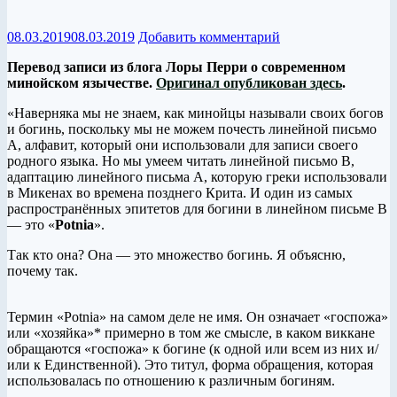
08.03.2019
08.03.2019
Добавить комментарий
Перевод записи из блога Лоры Перри о современном
минойском язычестве.
Оригинал опубликован здесь
.
«Наверняка мы не знаем, как минойцы называли своих богов
и богинь, поскольку мы не можем почесть линейной письмо
А, алфавит, который они использовали для записи своего
родного языка. Но мы умеем читать линейной письмо B,
адаптацию линейного письма А, которую греки использовали
в Микенах во времена позднего Крита. И один из самых
распространённых эпитетов для богини в линейном письме B
— это «
Potnia
».
Так кто она? Она — это множество богинь. Я объясню,
почему так.
Термин «Potnia» на самом деле не имя. Он означает «госпожа»
или «хозяйка»* примерно в том же смысле, в каком виккане
обращаются «госпожа» к богине (к одной или всем из них и/
или к Единственной). Это титул, форма обращения, которая
использовалась по отношению к различным богиням.