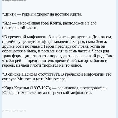
==========
*Дикти — горный хребет на востоке Крита.
*Ида — высочайшая гора Крита, расположена в его
центральной части.
*В греческой мифологии Загрей ассоциируется с Дионисом,
причём существует миф, где младенца Загрея, сына Зевса,
другие боги во главе с Герой преследуют, ловят, когда он
обращается в быка, и расчленяют на семь частей. Через ряд
трансформации эти части порождают человеческий род. Так
что Загрей — представитель древнейшей когорты богов и
героев, из чьей плоти творится нечто новое.
*В списке Пасифая отсутствует. В греческой мифологии это
супруга Миноса и мать Минотавра.
*Карл Кереньи (1897-1973) — религиовед, последователь
Юнга, в том числе писал о греческой мифологии.
==========