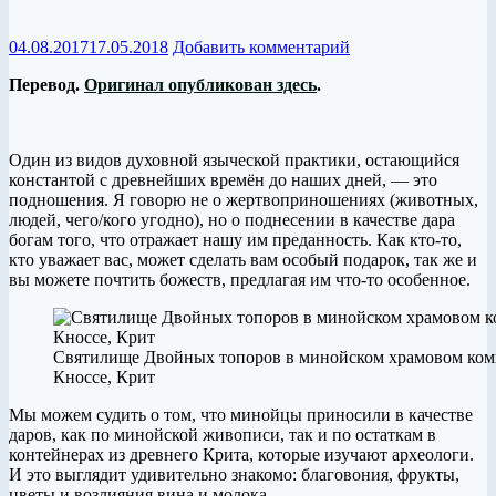
04.08.2017
17.05.2018
Добавить комментарий
Перевод.
Оригинал опубликован здесь
.
Один из видов духовной языческой практики, остающийся
константой с древнейших времён до наших дней, — это
подношения. Я говорю не о жертвоприношениях (животных,
людей, чего/кого угодно), но о поднесении в качестве дара
богам того, что отражает нашу им преданность. Как кто-то,
кто уважает вас, может сделать вам особый подарок, так же и
вы можете почтить божеств, предлагая им что-то особенное.
Святилище Двойных топоров в минойском храмовом ком
Кноссе, Крит
Мы можем судить о том, что минойцы приносили в качестве
даров, как по минойской живописи, так и по остаткам в
контейнерах из древнего Крита, которые изучают археологи.
И это выглядит удивительно знакомо: благовония, фрукты,
цветы и возлияния вина и молока.