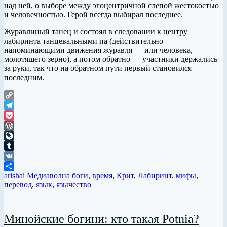
над ней, о выборе между эгоцентричной слепой жестокостью
и человечностью. Герой всегда выбирал последнее.
Журавлиный танец и состоял в следовании к центру
лабиринта танцевальными па (действительно
напоминающими движения журавля — или человека,
молотящего зерно), а потом обратно — участники держались
за руки, так что на обратном пути первый становился
последним.
Copy
Link
Telegram
Pocket
WordPress
LiveJournal
Tumblr
VK
arishai
Медиаволна
боги
,
время
,
Крит
,
Лабиринт
,
мифы
,
Отправить
перевод
,
язык
,
язычество
Минойские богини: кто такая Potnia?