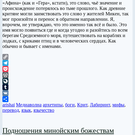
«Афина» (как и «Гера», кстати), это слово, чьё значение и
происхождение потерялось во тьме прошлого. Как древние
критяне могли заимствовать это слово у жителей Микен, так
мог произойти и перенос в обратном направлении. Я,
впрочем, не утверждаю, что это именно так всё и было. Это
имя могло появиться где и когда угодно и разойтись по всем
берегам Средиземного моря, путешествовать на кораблях и
лодках, с криками птиц и в человеческих сердцах. Как
обычно и бывает с именами.
Copy
Link
Telegram
Pocket
WordPress
LiveJournal
Tumblr
VK
arishai
Медиаволна
архетипы
,
боги
,
Крит
,
Лабиринт
,
мифы
,
Отправить
перевод
,
язык
,
язычество
Подношения минойским божествам