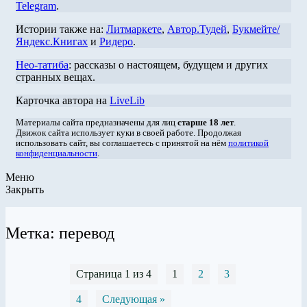
Telegram
.
Истории также на:
Литмаркете
,
Автор.Тудей
,
Букмейте/
Яндекс.Книгах
и
Ридеро
.
Нео-татиба
: рассказы о настоящем, будущем и других
странных вещах.
Карточка автора на
LiveLib
Материалы сайта предназначены для лиц
старше 18 лет
.
Движок сайта использует куки в своей работе. Продолжая
использовать сайт, вы соглашаетесь с принятой на нём
политикой
конфиденциальности
.
Меню
Закрыть
Метка: перевод
Страница 1 из 4
1
2
3
4
Следующая »