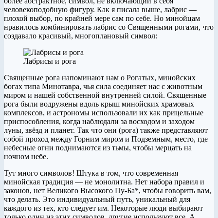
более абстрактное, символ, не включающий в себя
человекоподобную фигуру. Как я писала выше, лабрис —
плохой выбор, по крайней мере сам по себе. Но минойцам
нравилось комбинировать лабрис со Священными рогами, что
создавало красивый, многоплановый символ:
Лабрисы и рога
Священные рога напоминают нам о Рогатых, минойских
богах типа Минотавра, чья сила соединяет нас с животным
миром и нашей собственной внутренней силой. Священные
рога были водружены вдоль крыш минойских храмовых
комплексов, и астрономы использовали их как прицельные
приспособления, когда наблюдали за восходом и заходом
луны, звёзд и планет. Так что они (рога) также представляют
собой проход между Горним миром и Подземным, место, где
небесные огни поднимаются из тьмы, чтобы мерцать на
ночном небе.
Тут много символов! Штука в том, что современная
минойская традиция — не монолитна. Нет набора правил и
законов, нет Великого Высокого Пу-Ба*, чтобы говорить вам,
что делать. Это индивидуальный путь, уникальный для
каждого из тех, кто следует им. Некоторые люди выбирают
только один из этих символов, другие используют все. А