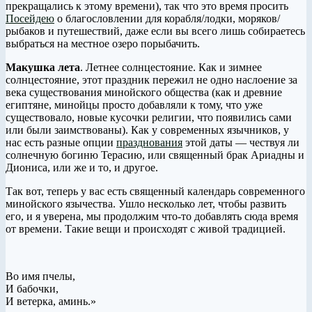
прекращались к этому времени), так что это время просить
Посейдею
о благословлении для корабля/лодки, моряков/
рыбаков и путешествий, даже если вы всего лишь собираетесь
выбраться на местное озеро порыбачить.
Макушка лета
. Летнее солнцестояние. Как и зимнее
солнцестояние, этот праздник пережил не одно наслоение за
века существования минойского общества (как и древние
египтяне, минойцы просто добавляли к тому, что уже
существовало, новые кусочки религии, что появились сами
или были заимствованы). Как у современных язычников, у
нас есть разные опции
празднования
этой даты — чествуя ли
солнечную богиню Терасию, или священный брак Ариадны и
Диониса, или же и то, и другое.
Так вот, теперь у вас есть священный календарь современного
минойского язычества. Ушло несколько лет, чтобы развить
его, и я уверена, мы продолжим что-то добавлять сюда время
от времени. Такие вещи и происходят с живой традицией.
Во имя пчелы,
И бабочки,
И ветерка, аминь.»