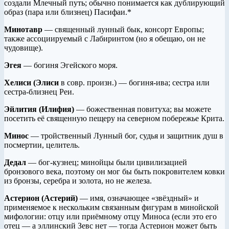
создали Млечный путь; обычно понимается как дублирующий
образ (пара или близнец) Пасифаи.*
Минотавр
— священный лунный бык, консорт Европы;
также ассоциируемый с Лабиринтом (но я обещаю, он не
чудовище).
Эгея
— богиня Эгейского моря.
Хелиси (Элиси
в совр. произн.) — богиня-ива; сестра или
сестра-близнец Реи.
Эйлития (Илифия)
— божественная повитуха; вы можете
посетить её священную пещеру на северном побережье Крита.
Минос
— тройственный Лунный бог, судья и защитник душ в
посмертии, целитель.
Дедал
— бог-кузнец; минойцы были цивилизацией
бронзового века, поэтому он мог бы быть покровителем ковки
из бронзы, серебра и золота, но не железа.
Астерион (Астерий)
— имя, означающее «звёздный» и
применяемое к нескольким связанным фигурам в минойской
мифологии: отцу или приёмному отцу Миноса (если это его
отец — а эллинский Зевс нет — тогда Астерион может быть