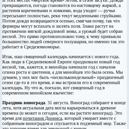
В этих местах «мёртвое время» летом, в сезон засухи. Дожди
прекращаются, погода становится по-настоящему жаркой, а
растения коричневыми и ломкими, вода уходит — ручьи
пересыхают полностью, реки текут медленными струйками.
Потом дожди возвращаются осенью, смягчая почву, так что
фермеры могут вспахать и засеять поля. Злаки растут на
протяжении мягкой дождливой зимы, а урожай будет собран
весной. Это прямо противоположно тому, к чему привыкли
большинство людей северного полушария, но именно так это
работает в Средиземноморье.
Итак, наш священный календарь начинается с нового года.
Как люди в Средневековой Европе праздновали новый год
весной, так, кажется, и минойцы начинали год с началом
сезона роста и цветения, а для минойцев это была осень. Мы
думаем, у них мог быть «нескольконедельный» праздничный
сезон где-то в это время, и мы встроили его в современный
календарь. Ну что ж, поехали, вот священный год в
современном минойском язычестве:
Праздник винограда
. 31 августа. Виноград собирают в конце
лета, хотя актуальная дата могла варьироваться в древние
времена (и может и сегодня, если вы растите виноград). Это
время для
почитания Диониса
, который умирает вместе с
собранным виноградом и спускается в подземный мир. Также
это хорошее время для девинаций с вином.