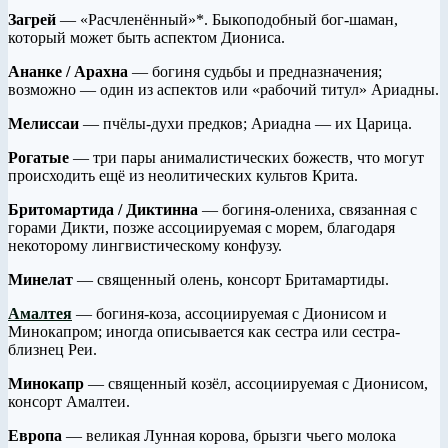
Загрей
— «Расчленённый»*. Быкоподобный бог-шаман,
который может быть аспектом Диониса.
Ананке / Арахна
— богиня судьбы и предназначения;
возможно — один из аспектов или «рабочий титул» Ариадны.
Мелиссаи
— пчёлы-духи предков; Ариадна — их Царица.
Рогатые
— три пары анималистических божеств, что могут
происходить ещё из неолитических культов Крита.
Бритомартида / Диктинна
— богиня-олениха, связанная с
горами Дикти, позже ассоциируемая с морем, благодаря
некоторому лингвистическому конфузу.
Минелат
— священный олень, консорт Бритамартиды.
Амалтея
— богиня-коза, ассоциируемая с Дионисом и
Минокапром; иногда описывается как сестра или сестра-
близнец Реи.
Минокапр
— священный козёл, ассоциируемая с Дионисом,
консорт Амалтеи.
Европа
— великая Лунная корова, брызги чьего молока