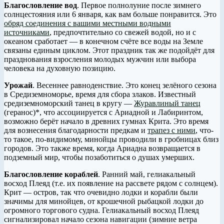
Благословление вод
. Первое полнолуние после зимнего
солнцестояния или 6 января, как вам больше понравится. Это
обряд соединения с вашими местными водными
источниками
, предпочтительно со свежей водой, но и с
океаном сработает — в конечном счёте все воды на Земле
связаны единым циклом. Этот праздник так же подойдёт для
празднования взросления молодых мужчин или выбора
человека на духовную позицию.
Урожай
. Весеннее равноденствие. Это конец зелёного сезона
в Средиземноморье, время для сбора злаков. Известный
средиземноморский танец в кругу —
Журавлиный танец
(геранос)*, что ассоциируется с Ариадной и Лабиринтом,
возможно берёт начало в древних гумнах Крита. Это время
для вознесения благодарности предкам и
трапез с ними
, что-
то такое, по-видимому, минойцы проводили в гробницах близ
городов. Это также время, когда Ариадна возвращается в
подземный мир, чтобы позаботиться о душах умерших.
Благословление кораблей
. Ранний май, гелиакальный
восход Плеяд (т.е. их появление на рассвете рядом с солнцем).
Крит — остров, так что очевидно лодки и корабли были
значимы для минойцев, от крошечной рыбацкой лодки до
огромного торгового судна. Гелиакальный восход Плеяд
сигнализировал начало сезона навигации (зимние ветра