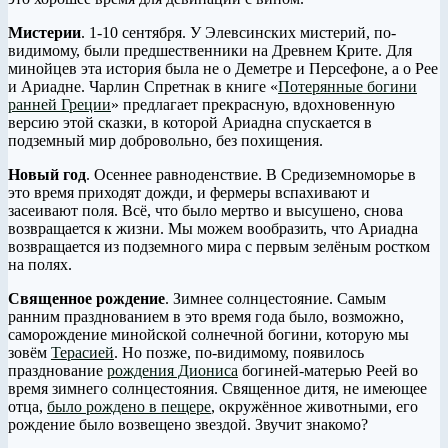
Мистерии
. 1-10 сентября. У Элевсинских мистерий, по-
видимому, были предшественники на Древнем Крите. Для
минойцев эта история была не о Деметре и Персефоне, а о Рее
и Ариадне. Чарлин Спретнак в книге «
Потерянные богини
ранней Греции
» предлагает прекрасную, вдохновенную
версию этой сказки, в которой Ариадна спускается в
подземный мир добровольно, без похищения.
Новый год
. Осеннее равноденствие. В Средиземноморье в
это время приходят дожди, и фермеры вспахивают и
засеивают поля. Всё, что было мертво и высушено, снова
возвращается к жизни. Мы можем вообразить, что Ариадна
возвращается из подземного мира с первым зелёным ростком
на полях.
Священное рождение
. Зимнее солнцестояние. Самым
ранним празднованием в это время года было, возможно,
саморождение минойской солнечной богини, которую мы
зовём
Терасией
. Но позже, по-видимому, появилось
празднование
рождения Диониса
богиней-матерью Реей во
время зимнего солнцестояния. Священное дитя, не имеющее
отца,
было рождено в пещере
, окружённое животными, его
рождение было возвещено звездой. Звучит знакомо?