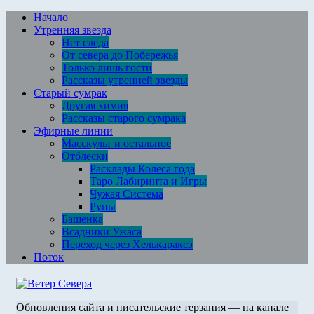
Перейти
Начало
к
Утренняя звезда
содержимому
Нет следа
От севера до Побережья
Только лишь гости
Рассказы утренней звезды
Старый сумрак
Другая химия
Рассказы старого сумрака
Эфирные линии
Масскульт и остальное
Отблески
Расклады Колеса года
Таро Лабиринта и Игры
Чужая Система
Руны
Башенка
Всадники Ужаса
Переход через Хелькараксэ
Поток
Обновления сайта и писательские терзания — на канале