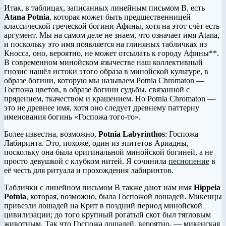
Итак, в таблицах, записанных линейным письмом B, есть
Atana
Potnia
, которая может быть предшественницей
классической греческой богини Афины, хотя на этот счёт есть
аргумент. Мы на самом деле не знаем, что означает имя Atana,
и поскольку это имя появляется на глиняных табличках из
Кносса, оно, вероятно, не может отсылать к городу Афины**.
В современном минойском язычестве наш коллективный
гнозис нашёл истоки этого образа в минойской культуре, в
образе богини, которую мы называем Potnia Chromaton —
Госпожа цветов, в образе богини судьбы, связанной с
прядением, ткачеством и крашением. Но Potnia Chromaton —
это не древнее имя, хотя оно следует древнему паттерну
именования богинь «Госпожа того-то».
Более известна, возможно,
Potnia
Labyrinthos
: Госпожа
Лабиринта. Это, похоже, один из эпитетов Ариадны,
поскольку она была оригинальной минойской богиней, а не
просто девушкой с клубком нитей. Я сочинила
песнопение
в
её честь для ритуала и прохождения лабиринтов.
Таблички с линейном письмом B также дают нам имя
Hippeia
Potnia
, которая, возможно, была Госпожой лошадей. Микенцы
привезли лошадей на Крит в поздний период минойской
цивилизации; до того крупный рогатый скот был тягловым
животным. Так что Госпожа лошадей, вероятно, — микенская