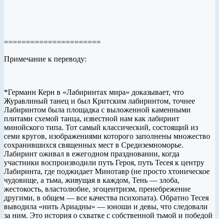
======================
Примечание к переводу:
*Германн Керн в «Лабиринтах мира» доказывает, что
Журавлиный танец и был Критским лабиринтом, точнее
Лабиринтом была площадка с выложенной каменными
плитами схемой танца, известной нам как лабиринт
минойского типа. Тот самый классический, состоящий из
семи кругов, изображениями которого заполнены множество
сохранившихся священных мест в Средиземноморье.
Лабиринт оживал в ежегодном праздновании, когда
участники воспроизводили путь Героя, путь Тесея к центру
Лабиринта, где поджидает Минотавр (не просто хтоническое
чудовище, а тьма, живущая в каждом, Тень — злоба,
жестокость, властолюбие, эгоцентризм, пренебрежение
другими, в общем — все качества психопата). Обратно Тесея
выводила «нить Ариадны» — юноши и девы, что следовали
за ним. Это история о схватке с собственной тьмой и победой