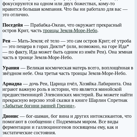
фокусируются на одном или двух божествах, кому-то
нравится большая компания. Что бы ни работало для вас —
это отлично.
Поседейя
— Прабабка-Океан, что окружает прекрасный
остров Крит, часть
троицы Земля-Море-Небо
.
Рея
— Мать-Земля; её тело — это сам остров Крит; её утроба
— это пещера в горах Дикти* (или, возможно, на горе Ида*
— по факту, Ида может быть одним из имён Реи). Она земная
часть в троице Земля-Море-Небо.
Урания
— Великая космическая матерь всего, воплощённая в
звёздном небе. Она третья часть троицы Земля-Море-Небо.
Ариадна
— дочь Реи, Царица пчёл, Хозяйка Лабиринта. Она
играют важную роль в истории, что является минойской
предшественницей Элевсинских мистерий. Вы можете найти
прекрасную версию этой сказки в книге Шарлин Спретнак
«Забытые богини ранней Греции»
.
Дионис
— бог-шаман, бог вина и других интоксикантов, что
помогают в сообщении с Подземным миром. Все виды
ферментации и галлюциногенов посвящены ему, как и
экстатические состояния.