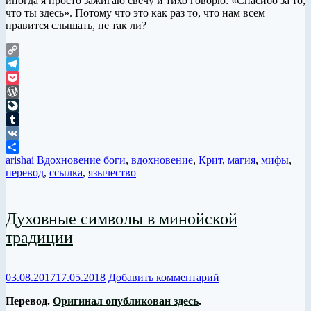
иногда я просто зажигаю свечу и тихо говорю: «Спасибо за то,
что ты здесь». Потому что это как раз то, что нам всем
нравится слышать, не так ли?
Copy
Link
Telegram
Pocket
WordPress
LiveJournal
Tumblr
VK
arishai
Вдохновение
боги
,
вдохновение
,
Крит
,
магия
,
мифы
,
Отправить
перевод
,
ссылка
,
язычество
Духовные символы в минойской
традиции
03.08.2017
17.05.2018
Добавить комментарий
Перевод.
Оригинал опубликован здесь
.