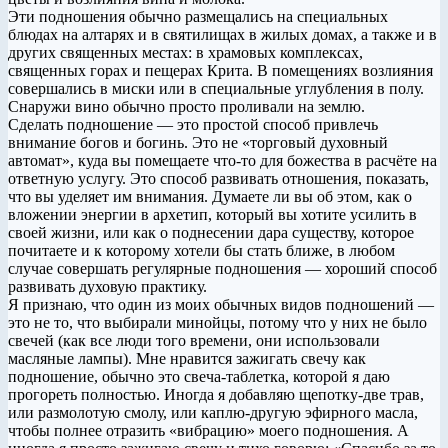
Эти подношения обычно размещались на специальных
блюдах на алтарях и в святилищах в жилых домах, а также и в
других священных местах: в храмовых комплексах,
священных горах и пещерах Крита. В помещениях возлияния
совершались в миски или в специальные углубления в полу.
Снаружи вино обычно просто проливали на землю.
Сделать подношение — это простой способ привлечь
внимание богов и богинь. Это не «торговый духовный
автомат», куда вы помещаете что-то для божества в расчёте на
ответную услугу. Это способ развивать отношения, показать,
что вы уделяет им внимания. Думаете ли вы об этом, как о
вложении энергии в архетип, который вы хотите усилить в
своей жизни, или как о поднесении дара существу, которое
почитаете и к которому хотели бы стать ближе, в любом
случае совершать регулярные подношения — хороший способ
развивать духовую практику.
Я признаю, что один из моих обычных видов подношений —
это не то, что выбирали минойцы, потому что у них не было
свечей (как все люди того времени, они использовали
масляные лампы). Мне нравится зажигать свечу как
подношение, обычно это свеча-таблетка, которой я даю
прогореть полностью. Иногда я добавляю щепотку-две трав,
или размолотую смолу, или каплю-другую эфирного масла,
чтобы полнее отразить «вибрацию» моего подношения. А