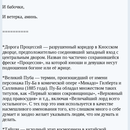
И бабочки,
И ветерка, аминь.
==========
*Дорога Процессий — разрушенный коридор в Кносском
дворце, предположительно соединявший западный вход с
центральным двором. Назван по частично сохранившейся
фреске «Процессия», на которой юноши и девушки несут
подношения богине или её жрице.
*Великий Пуба — термин, произошедший от имени
персонажа Пу-Ба в комической опере «Микадо» Гилберта и
Салливана (1885 года). Пу-Ба обладал множеством таких
титулов, как «Первый хозяин сокровищницы», «Верховный
лорд правосудия» и т.д., включая «Величайший лорд всего
остального». С тех пор это имя используется в качестве
насмешливого именования того, кто слишком много о себе
думает и заодно желает указывать людям, что им думать и
делать.
*Тайцзи — исходный этап космогенеза в китайской