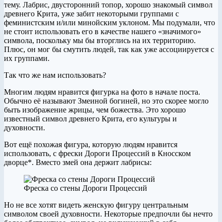
тему. Лабрис, двусторонний топор, хорошо знакомый символ
древнего Крита, уже забит некоторыми группами с
феминистским и/или минойским уклоном. Мы подумали, что
не стоит использовать его в качестве нашего «значимого»
символа, поскольку мы бы вторглись на их территорию.
Плюс, он мог бы смутить людей, так как уже ассоциируется с
их группами.
Так что же нам использовать?
Многим людям нравится фигурка на фото в начале поста.
Обычно её называют Змеиной богиней, но это скорее могло
быть изображение жрицы, чем божества. Это хорошо
известный символ древнего Крита, его культуры и
духовности.
Вот ещё похожая фигура, которую людям нравится
использовать, с фрески Дороги Процессий в Кносском
дворце*. Вместо змей она держит лабрисы:
Фреска со стены Дороги Процессий
Но не все хотят видеть женскую фигуру центральным
символом своей духовности. Некоторые предпочли бы нечто