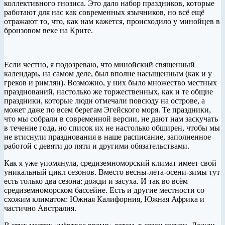
коллективного гнозиса. Это дало набор праздников, которые
работают для нас как современных язычников, но всё ещё
отражают то, что, как нам кажется, происходило у минойцев в
бронзовом веке на Крите.
Если честно, я подозреваю, что минойский священный
календарь, на самом деле, был вполне насыщенным (как и у
греков и римлян). Возможно, у них было множество местных
празднований, настолько же торжественных, как и те общие
праздники, которые люди отмечали повсюду на острове, а
может даже по всем берегам Эгейского моря. Те праздники,
что мы собрали в современной версии, не дают нам заскучать
в течение года, но список их не настолько обширен, чтобы мы
не втиснули празднования в наше расписание, заполненное
работой с девяти до пяти и другими обязательствами.
Как я уже упомянула, средиземноморский климат имеет свой
уникальный цикл сезонов. Вместо весны-лета-осени-зимы тут
есть только два сезона: дожди и засуха. И так во всём
средиземноморском бассейне. Есть и другие местности со
схожим климатом: Южная Калифорния, Южная Африка и
частично Австралия.