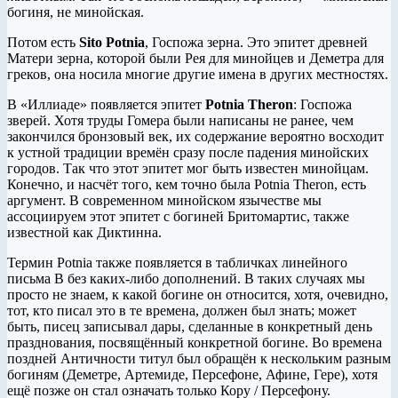
богиня, не минойская.
Потом есть
Sito
Potnia
, Госпожа зерна. Это эпитет древней
Матери зерна, которой были Рея для минойцев и Деметра для
греков, она носила многие другие имена в других местностях.
В «Иллиаде» появляется эпитет
Potnia
Theron
: Госпожа
зверей. Хотя труды Гомера были написаны не ранее, чем
закончился бронзовый век, их содержание вероятно восходит
к устной традиции времён сразу после падения минойских
городов. Так что этот эпитет мог быть известен минойцам.
Конечно, и насчёт того, кем точно была Potnia Theron, есть
аргумент. В современном минойском язычестве мы
ассоциируем этот эпитет с богиней Бритомартис, также
известной как Диктинна.
Термин Potnia также появляется в табличках линейного
письма B без каких-либо дополнений. В таких случаях мы
просто не знаем, к какой богине он относится, хотя, очевидно,
тот, кто писал это в те времена, должен был знать; может
быть, писец записывал дары, сделанные в конкретный день
празднования, посвящённый конкретной богине. Во времена
поздней Античности титул был обращён к нескольким разным
богиням (Деметре, Артемиде, Персефоне, Афине, Гере), хотя
ещё позже он стал означать только Кору / Персефону.