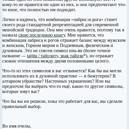
кому-то не нравится ни один из них, и они предпочитают что-
то иное, что полностью им подходит.
Лично я надеюсь, что комбинация «лабрис-и-рога» станет
своего рода стандартной репрезентацией для современной
минойской традиции. Она мне очень нравится, поэтому так я
назвала
свою последнюю книгу
. Мне нравится, что
комбинация лабриса и рогов отражает баланс между мужским
и женским, Горним миром и Подземным, физическим и
духовным. Это не совсем символ инь-ян (более точное
название —
taijitu / тайцзиту, знак тайцзи
*), но отражает
схожие отношения между двумя половинками целого.
Что-то из этих символов в вас отзывается? Как бы вы могли
использовать их в духовной практике — в бижутерии? В
алтарном убранстве? Настенных украшениях? Или вы
предпочли бы выбрать что-то ещё, какие-то другие символы,
которые зовут вас?
Что бы вы ни решили, пока это работает для вас, вы сделали
правильный выбор.
Во имя пчелы,