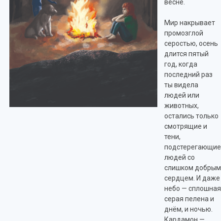
весне.
Мир накрывает
промозглой
серостью, осень
длится пятый
год, когда
последний раз
ты видела
людей или
животных,
остались только
смотрящие и
тени,
подстерегающи
людей со
слишком добры
сердцем. И даже
небо — сплошна
серая пелена и
днём, и ночью.
Кардамон —