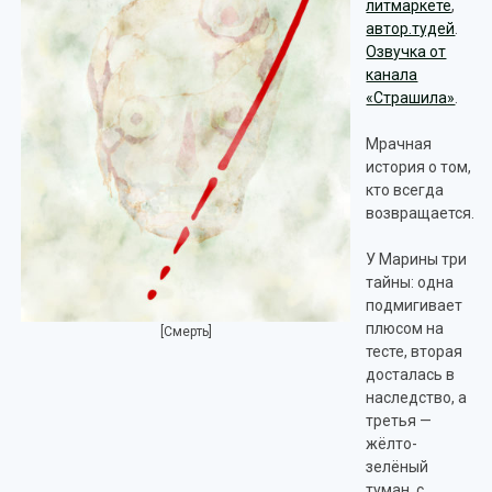
литмаркете
,
автор.тудей
.
Озвучка от
канала
«Страшила»
.
Мрачная
история о том,
кто всегда
возвращается.
У Марины три
тайны: одна
подмигивает
плюсом на
[Смерть]
тесте, вторая
досталась в
наследство, а
третья —
жёлто-
зелёный
туман, с