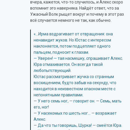
вчера, кажется, что-то случилось, и Алекс скоро
вспомнит это наверняка. Найдёт ответ, что за
Ужасный Волк рыщет вокруг и почему в этот раз
всё случается немного не так, как обычно.
«…Ирма вздрагивает от отвращения: она
ненавидит жуков. Но Юстас с интересом
наклоняется, потом подцепляет одного
пальцем, подносит к глазам.
— Уверен! — тая насмешку, спрашивает Алекс.
Юра отмахивается. Он всегда такой
любопытствующий.
Юстас рассматривает жучка со странным
восхищением, будто забыв на секунду, что
находится в неизвестном опасном месте с
непонятными правилами.
— У него семь ног, — говорит он. — Семь, мать
его, ног!
— У насекомых по шесть ног… — возражает
Алекс.
— Да что ты говоришь, Шурка! — смеётся Юра.