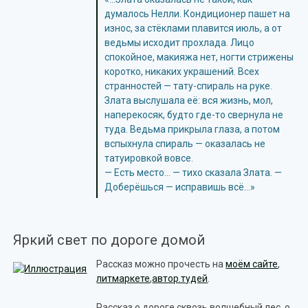
думалось Нелли. Кондиционер пашет на
износ, за стёклами плавится июль, а от
ведьмы исходит прохлада. Лицо
спокойное, макияжа нет, ногти стрижены
коротко, никаких украшений. Всех
странностей — тату-спираль на руке.
Злата выслушала её: вся жизнь, мол,
наперекосяк, будто где-то свернула не
туда. Ведьма прикрыла глаза, а потом
вспыхнула спираль — оказалась не
татуировкой вовсе.
— Есть место… — тихо сказала Злата. —
Доберёшься — исправишь всё…»
Яркий свет по дороге домой
Рассказ можно прочесть на
моём сайте
,
литмаркете
,
автор.тудей
.
Рассказ о дороге сквозь волшебный лес, о