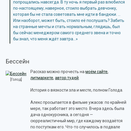
попрощались навсегда. В ту ночь я первый раз влюбился
по-настоящему; наверное, стоило выбрать девчонку,
которая бы не стала советовать мне идти в бандюки. …
Или наоборот, может быть, стоило её послушать? Забить
на странные мечты и стать нормальным, глядишь, был
бы сейчас менеджером самого среднего звена и точно
бы знал, что меня ждёт завтра…»
Бессейн
Рассказ можно прочесть на
моём сайте
,
литмаркете
,
автор.тудей
.
[Голод]
История о вязкости зла и месте, полном Голода.
Алекс просыпается в фильме ужасов: по крайней
мере, так работает это место. Вчера здесь была
дача однокурсника, а сегодня —
сюрреалистичный мир, где каждому воздаётся
по поступкам его. Что-то случилось в подвале