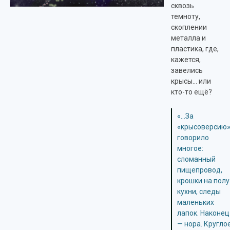
сквозь
темноту,
скоплении
металла и
пластика, где,
кажется,
завелись
крысы… или
кто-то ещё?
«…За
«крысоверсию
говорило
многое:
сломанный
пищепровод,
крошки на полу
кухни, следы
маленьких
лапок. Наконец
— нора. Кругло