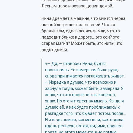
Лесном царе и возвращении домой.
Нина дремлет в машине, что мчится через
ночной лес, и лес полон теней. Что-то
бродит там, едва касаясь земли, что-то
подходит ближе к дороге… это сон? это
старая магия? Может быть, это нить, что
ведёт домой.
«— Да, — отвечает Нина, будто
просыпаясь. Её замершая было рука,
снова принимается поглаживать живот.
— Изредка я думаю, что возможно и
заснула тогда, может быть, замёрзла. Я
знаю, что это вовсе не так, конечно,
знаю. Но это интересная мысль. Когда я
думаю её, я как будто приближаюсь к
разгадке того, что бывает потом, после…
И я ведь помню, как мы шли, как ходила
вдоль рельсов, потом, видимо, пришёл
поезд, но этого момента я не помню.