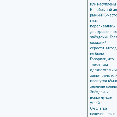
или насуплены
Белобрысый и
рыжий? Вмест
глаз
переливались
две крошечны
звёздочки. Глаз
созданий
серости никог
не было.
Говорили, что
тлеют там
адские угольки
зияют раны ил
плещутся тёмн
зелёные волны
Звёздочки —
всяко лучше
углей.
Он слегка
покачивался и