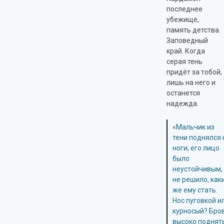
последнее
убежище,
память детства.
Заповедный
край. Когда
серая тень
придёт за тобой,
лишь на него и
останется
надежда.
«Мальчик из
тени поднялся 
ноги; его лицо
было
неустойчивым,
не решило, как
же ему стать.
Нос пуговкой и
курносый? Бро
высоко поднят