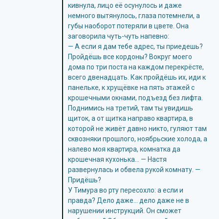
кивнула, лицо её осунулось и даже
немного вытянулось, глаза потемнели, а
губы наоборот потеряли в цвете. Она
заговорила чуть-чуть напевно:
— А если я дам тебе адрес, ты приедешь?
Пройдёшь все кордоны? Вокруг моего
дома по три поста на каждом перекрёсте,
всего двенадцать. Как пройдёшь их, иди к
панельке, к хрущёвке на пять этажей с
крошечными окнами, подъезд без лифта.
Поднимись на третий, там ты увидишь
щиток, а от щитка направо квартира, в
которой не живёт давно никто, гуляют там
сквозняки прошлого, ноябрьские холода, а
налево моя квартира, комнатка да
крошечная кухонька… — Настя
развернулась и обвела рукой комнату. —
Придёшь?
У Тимура во рту пересохло: а если и
правда? Дело даже… дело даже не в
нарушении инструкций. Он сможет