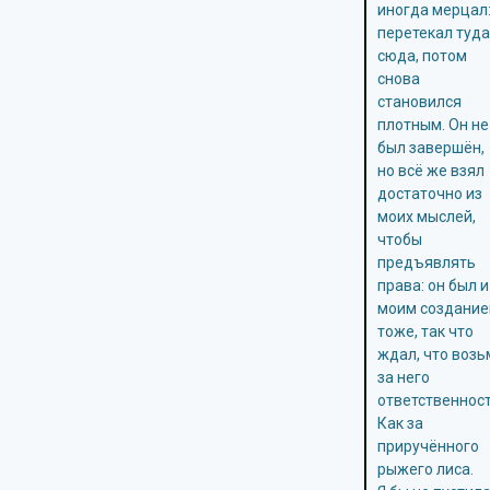
иногда мерцал
перетекал туда
сюда, потом
снова
становился
плотным. Он не
был завершён,
но всё же взял
достаточно из
моих мыслей,
чтобы
предъявлять
права: он был и
моим создани
тоже, так что
ждал, что возь
за него
ответственност
Как за
приручённого
рыжего лиса.