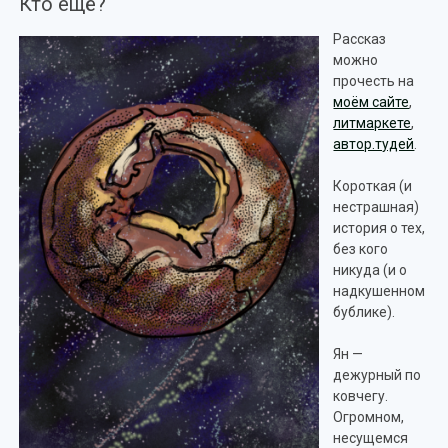
Кто ещё?
Рассказ
можно
прочесть на
моём сайте
,
литмаркете
,
автор.тудей
.
Короткая (и
нестрашная)
история о тех,
без кого
никуда (и о
надкушенном
бублике).
Ян —
дежурный по
ковчегу.
Огромном,
несущемся