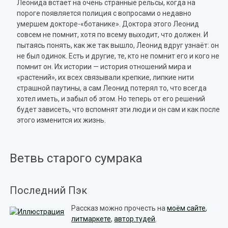
Леонида встаёт на очень странные рельсы, когда на
пороге появляется полиция с вопросами о недавно
умершем докторе-«ботанике». Доктора этого Леонид
совсем не помнит, хотя по всему выходит, что должен. И
пытаясь понять, как же так вышло, Леонид вдруг узнаёт: он
не был одинок. Есть и другие, те, кто не помнит его и кого не
помнит он. Их истории — история отношений мира и
«растений», их всех связывали крепкие, липкие нити
страшной паутины, а сам Леонид потерял то, что всегда
хотел иметь, и забыл об этом. Но теперь от его решений
будет зависеть, что вспомнят эти люди и он сам и как после
этого изменится их жизнь.
Ветвь старого сумрака
Последний Пэк
Рассказ можно прочесть на
моём сайте
,
литмаркете
,
автор.тудей
.