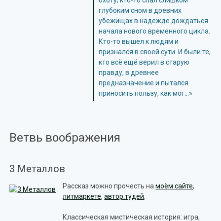
охоту; кто-то спал слишком
глубоким сном в древних
убежищах в надежде дождаться
начала нового временного цикла.
Кто-то вышел к людям и
признался в своей сути. И были те,
кто всё ещё верил в старую
правду, в древнее
предназначение и пытался
приносить пользу, как мог…»
Ветвь воображения
3 Металлов
Рассказ можно прочесть на
моём сайте
,
литмаркете
,
автор.тудей
.
Классическая мистическая история: игра,