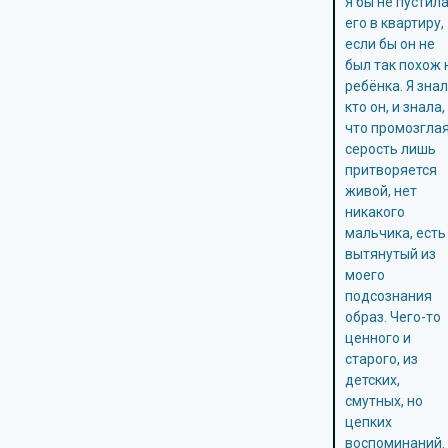
Я бы не пустил
его в квартиру,
если бы он не
был так похож 
ребёнка. Я знал
кто он, и знала,
что промозгла
серость лишь
притворяется
живой, нет
никакого
мальчика, есть
вытянутый из
моего
подсознания
образ. Чего-то
ценного и
старого, из
детских,
смутных, но
цепких
воспоминаний.