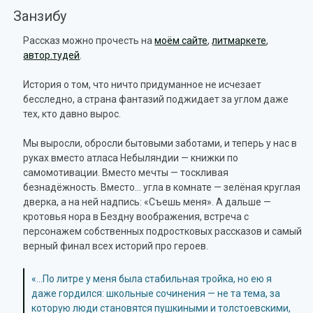
Занзибу
Рассказ можно прочесть на
моём сайте
,
литмаркете
,
автор.тудей
.
История о том, что ничто придуманное не исчезает
бесследно, а страна фантазий поджидает за углом даже
тех, кто давно вырос.
Мы выросли, обросли бытовыми заботами, и теперь у нас в
руках вместо атласа Небыляндии — книжки по
самомотивации. Вместо мечты — тоскливая
безнадёжность. Вместо… угла в комнате — зелёная круглая
дверка, а на ней надпись: «Съешь меня». А дальше —
кротовья нора в Бездну воображения, встреча с
персонажем собственных подростковых рассказов и самый
верный финал всех историй про героев.
«…По литре у меня была стабильная тройка, но ею я
даже гордился: школьные сочинения — не та тема, за
которую люди становятся пушкиными и толстоевскими,