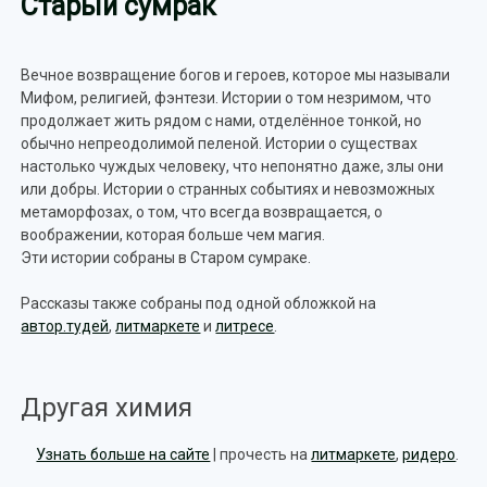
Старый сумрак
Вечное возвращение богов и героев, которое мы называли
Мифом, религией, фэнтези. Истории о том незримом, что
продолжает жить рядом с нами, отделённое тонкой, но
обычно непреодолимой пеленой. Истории о существах
настолько чуждых человеку, что непонятно даже, злы они
или добры. Истории о странных событиях и невозможных
метаморфозах, о том, что всегда возвращается, о
воображении, которая больше чем магия.
Эти истории собраны в Старом сумраке.
Рассказы также собраны под одной обложкой на
автор.тудей
,
литмаркете
и
литресе
.
Другая химия
Узнать больше на сайте
| прочесть на
литмаркете
,
ридеро
.