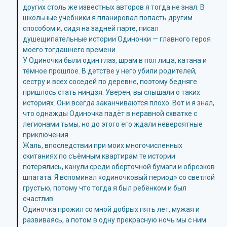
других столь же известных авторов я тогда не знал. В
школьные учебники я планировал попасть другим
способом и, сидя на задней парте, писал
душещипательные истории Одиночки — главного героя
моего тогдашнего времени.
У Одиночки были один глаз, шрам в пол лица, катана и
тёмное прошлое. В детстве у него убили родителей,
сестру и всех соседей по деревне, поэтому бедняге
пришлось стать ниндзя. Уверен, вы слышали о таких
историях. Они всегда заканчиваются плохо. Вот и я знал,
что однажды Одиночка падёт в неравной схватке с
легионами тьмы, но до этого его ждали невероятные
приключения.
Жаль, впоследствии при моих многочисленных
скитаниях по съёмным квартирам те истории
потерялись, канули среди обёрточной бумаги и обрезков
шпагата. Я вспоминал «одиночковый период» со светлой
грустью, потому что тогда я был ребёнком и был
счастлив.
Одиночка прожил со мной добрых пять лет, мужая и
развиваясь, а потом в одну прекрасную ночь мы с ним