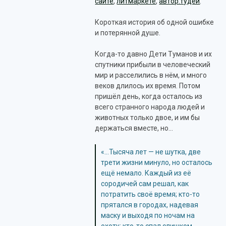
сайте
,
литмаркете
,
автор.тудей
.
Короткая история об одной ошибке
и потерянной душе.
Когда-то давно Дети Туманов и их
спутники прибыли в человеческий
мир и расселились в нём, и много
веков длилось их время. Потом
пришёл день, когда осталось из
всего странного народа людей и
животных только двое, и им бы
держаться вместе, но…
«…Тысяча лет — не шутка, две
трети жизни минуло, но осталось
ещё немало. Каждый из её
сородичей сам решал, как
потратить своё время; кто-то
прятался в городах, надевая
маску и выходя по ночам на