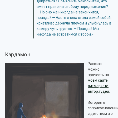
добраться? Объяснить чекпойнтам, что
имеет право на свободу передвижения?
— Но оно же никогда не закончится,
правда? — Настя снова стала самой собой,
кокетливо дёрнула плечом и улыбнулась в
камеру чуть грустно. — Правда? Мы
никогда не встретимся с тобой.»
Кардамон
Рассказ
можно
прочесть на
моём сайте
,
литмаркете
,
автор.тудей
.
История о
соприкосновени
с детством и о