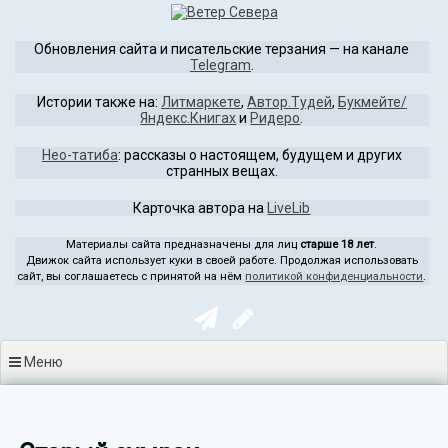
Перейти
к
Обновления сайта и писательские терзания — на канале
содержимому
Telegram
.
Истории также на:
Литмаркете
,
Автор.Тудей
,
Букмейте/
Яндекс.Книгах
и
Ридеро
.
Нео-татиба
: рассказы о настоящем, будущем и других
странных вещах.
Карточка автора на
LiveLib
Материалы сайта предназначены для лиц
старше 18 лет
.
Движок сайта использует куки в своей работе. Продолжая использовать
сайт, вы соглашаетесь с принятой на нём
политикой конфиденциальности
.
Меню