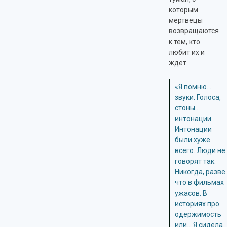
которым
мертвецы
возвращаются
к тем, кто
любит их и
ждёт.
«Я помню…
звуки. Голоса,
стоны…
интонации.
Интонации
были хуже
всего. Люди не
говорят так.
Никогда, разве
что в фильмах
ужасов. В
историях про
одержимость
или… Я сидела