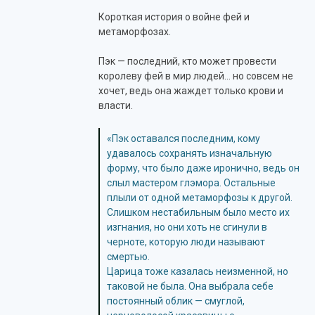
Короткая история о войне фей и
метаморфозах.
Пэк — последний, кто может провести
королеву фей в мир людей… но совсем не
хочет, ведь она жаждет только крови и
власти.
«Пэк оставался последним, кому
удавалось сохранять изначальную
форму, что было даже иронично, ведь он
слыл мастером глэмора. Остальные
плыли от одной метаморфозы к другой.
Слишком нестабильным было место их
изгнания, но они хоть не сгинули в
черноте, которую люди называют
смертью.
Царица тоже казалась неизменной, но
таковой не была. Она выбрала себе
постоянный облик — смуглой,