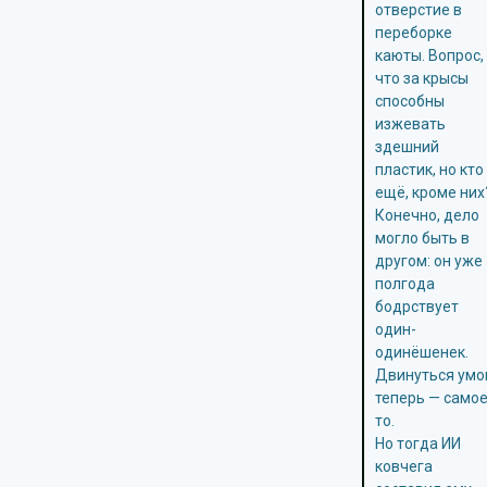
отверстие в
переборке
каюты. Вопрос,
что за крысы
способны
изжевать
здешний
пластик, но кто
ещё, кроме них
Конечно, дело
могло быть в
другом: он уже
полгода
бодрствует
один-
одинёшенек.
Двинуться ум
теперь — само
то.
Но тогда ИИ
ковчега