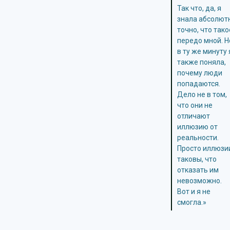
Так что, да, я
знала абсолют
точно, что тако
передо мной. Н
в ту же минуту 
также поняла,
почему люди
попадаются.
Дело не в том,
что они не
отличают
иллюзию от
реальности.
Просто иллюзи
таковы, что
отказать им
невозможно.
Вот и я не
смогла.»