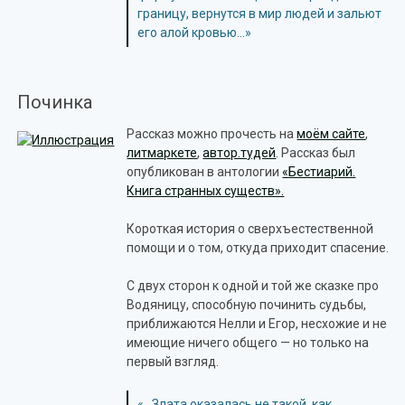
границу, вернутся в мир людей и зальют
его алой кровью…»
Починка
Рассказ можно прочесть на
моём сайте
,
литмаркете
,
автор.тудей
. Рассказ был
опубликован в антологии
«Бестиарий.
Книга странных существ».
Короткая история о сверхъестественной
помощи и о том, откуда приходит спасение.
С двух сторон к одной и той же сказке про
Водяницу, способную починить судьбы,
приближаются Нелли и Егор, несхожие и не
имеющие ничего общего — но только на
первый взгляд.
«…Злата оказалась не такой, как