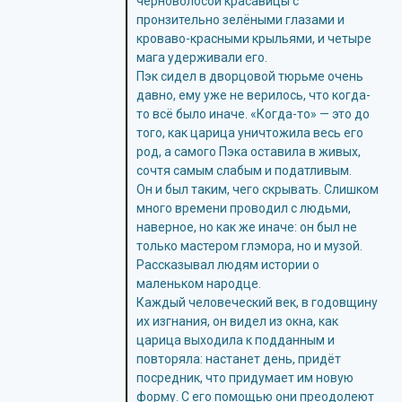
черноволосой красавицы с
пронзительно зелёными глазами и
кроваво-красными крыльями, и четыре
мага удерживали его.
Пэк сидел в дворцовой тюрьме очень
давно, ему уже не верилось, что когда-
то всё было иначе. «Когда-то» — это до
того, как царица уничтожила весь его
род, а самого Пэка оставила в живых,
сочтя самым слабым и податливым.
Он и был таким, чего скрывать. Слишком
много времени проводил с людьми,
наверное, но как же иначе: он был не
только мастером глэмора, но и музой.
Рассказывал людям истории о
маленьком народце.
Каждый человеческий век, в годовщину
их изгнания, он видел из окна, как
царица выходила к подданным и
повторяла: настанет день, придёт
посредник, что придумает им новую
форму. С его помощью они преодолеют