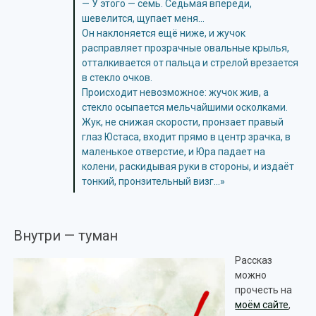
— У этого — семь. Седьмая впереди,
шевелится, щупает меня…
Он наклоняется ещё ниже, и жучок
расправляет прозрачные овальные крылья,
отталкивается от пальца и стрелой врезается
в стекло очков.
Происходит невозможное: жучок жив, а
стекло осыпается мельчайшими осколками.
Жук, не снижая скорости, пронзает правый
глаз Юстаса, входит прямо в центр зрачка, в
маленькое отверстие, и Юра падает на
колени, раскидывая руки в стороны, и издаёт
тонкий, пронзительный визг…»
Внутри — туман
Рассказ
можно
прочесть на
моём сайте
,