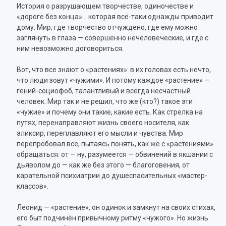
История о разрушающем творчестве, одиночестве и
«дороге без конца»… которая всё-таки однажды приводит
дому. Мир, где творчество отчуждено, где ему можно
заглянуть в глаза — совершенно нечеловеческие, и где с
ним невозможно договориться.
Вот, что все знают о «растениях»: в их головах есть нечто,
что люди зовут «чужими». И потому каждое «растение» —
гений-социофоб, талантливый и всегда несчастный
человек. Мир так и не решил, что же (кто?) такое эти
«чужие» и почему они такие, какие есть. Как стрелка на
путях, перенаправляют жизнь своего носителя, как
эликсир, переплавляют его мысли и чувства. Мир
перепробовал всё, пытаясь понять, как же с «растениями»
обращаться: от — ну, разумеется — обвинений в якшании с
дьяволом до — как же без этого — благоговения, от
карательной психиатрии до душеспасительных «мастер-
классов».
Леонид — «растение», он одинок и замкнут на своих стихах,
его быт подчинён привычному ритму «чужого». Но жизнь