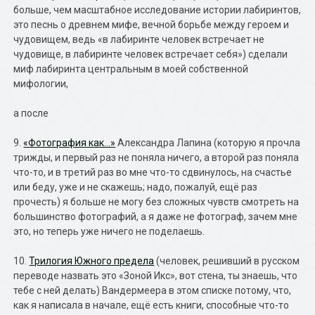
больше, чем масштабное исследование истории лабиринтов,
это песнь о древнем мифе, вечной борьбе между героем и
чудовищем, ведь «в лабиринте человек встречает не
чудовище, в лабиринте человек встречает себя») сделали
миф лабиринта центральным в моей собственной
мифологии,
а после
9.
«Фотография как…»
Александра Лапина (которую я прочла
трижды, и первый раз не поняла ничего, а второй раз поняла
что-то, и в третий раз во мне что-то сдвинулось, на счастье
или беду, уже и не скажешь; надо, пожалуй, ещё раз
прочесть) я больше не могу без сложных чувств смотреть на
большинство фотографий, а я даже не фотограф, зачем мне
это, но теперь уже ничего не поделаешь.
10.
Трилогия Южного предела
(человек, решивший в русском
переводе назвать это «Зоной Икс», вот стена, ты знаешь, что
тебе с ней делать) Вандермеера в этом списке потому, что,
как я написала в начале, ещё есть книги, способные что-то