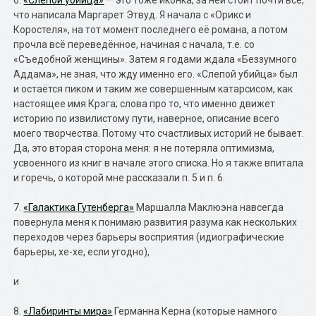
6.
«Слепой убийца»
— это тоже иконка, за ней стоит почти всё,
что написала Маргарет Этвуд. Я начала с «Орикс и
Коростеля», на тот момент последнего её романа, а потом
прочла всё переведённое, начиная с начала, т.е. со
«Съедобной женщины». Затем я годами ждала «Беззумного
Аддама», не зная, что жду именно его. «Слепой убийца» был
и остаётся пиком и таким же совершенным катарсисом, как
настоящее имя Крэга; слова про то, что именно движет
историю по извилистому пути, наверное, описание всего
моего творчества. Потому что счастливых историй не бывает.
Да, это вторая сторона меня: я не потеряла оптимизма,
усвоенного из книг в начале этого списка. Но я также впитала
и горечь, о которой мне рассказали п. 5 и п. 6.
7.
«Галактика Гутенберга»
Маршалла Маклюэна навсегда
повернула меня к понимаю развития разума как нескольких
переходов через барьеры восприятия (идиографические
барьеры, хе-хе, если угодно),
и
8.
«Лабиринты мира»
Германна Керна (которые намного