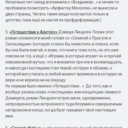
Несколько лет назад вспомнила о «Всадниках…» и зачем-то
пробовала посмотреть «Арфистку Менолли», не вынесла и
двух страниц. Читать такие вещи получается только в
детстве, пока ещё не настигла профдеформация.)
5.
«Путешествие к Арктуру»
Дэвида Линдсея. Позже этот
роман сложился в моей голове со «Сказкой о Прыгуне и
Скользящем» (которую стоило бы поместить в список, если
бы она была книгой; я знаю, что книга тоже есть, но это уже
совсем не то), а ещё с «Играми, в которые играет я» и прочей
невозможной мутью, что я внезапно прочла в восемнадцать,
и навсегда гностицизм стал темой, которую я обожаю, о
которой могу писать в любой момент времени и в которую не
верю и не верила ни на секунду.
Но первым было именно «Путешествие…». До того, как я
вообще узнала слово «гностицизм» или концепцию лживого
Демиурга, роман Линдсея потряс меня, одновременно,
непрозрачностью встроенного туда безумия и совершенным
катарсисом в конце, когда Крэг называет своё настоящее
имя.