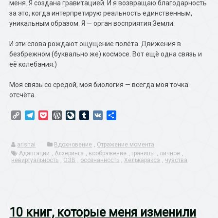
меня. Я создана гравитацией. И я возвращаю благодарность
за это, когда интерпретирую реальность единственным,
уникальным образом. Я — орган восприятия Земли.
И эти слова рождают ощущение полёта. Движения в
безбрежном (буквально же) космосе. Вот ещё одна связь и
её колебания.)
Моя связь со средой, моя биология — всегда моя точка
отсчёта.
Copy
Telegram
Pocket
WordPress
LiveJournal
Tumblr
VK
Отправить
Link
arishai
Вдохновение
,
Отражение момента
Адаптации
,
Алхеринга
,
воображение
,
границы
,
личное
,
невиртуальность
,
ОЗВ
,
осознанность
,
Хелькараксэ
,
чувства
10 книг, которые меня изменили