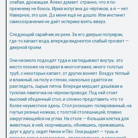
слабая, дрожащая. Алекс думает: странно, что я по-
прежнему не боюсь. Ирма испугана до чёртиков, а я — нет.
Наверное, это шок. До меня ещё не дошло. Или инстинкт
самосохранения не даёт истерике взять вверх.
Следующий сарайчик из реек. За его дверью полумрак,
где-то капает вода, впереди виднеется слабый просвет —
дверной проём.
Они несмело подходят туда и заглядывают внутрь: это
место похоже на подвал в многоэтажке, много толстых
труб, с некоторых капает, от других воняет. Воздух тёплый
и влажный, на полу и стенах, насколько удаётся их
разглядеть, сырые пятна. Впереди мерцает дешёвая и
тусклая лампочка на чёрном проводе. Под ней стоит
высокий обеденный стол, и сложно представить что-то
более неуместное здесь. Стол роскошен: полированный, на
гнутых резных ножках, с толстой столешницей, плавно
закругляющейся на углах. На столе — большая клетка для
животных, в ней, скорчившись, обнявшись, прижавшись
друг к другу, сидят Нинок и Пёс. Она рыдает — тушь и
помада давно размазались, превратившись в клоунский