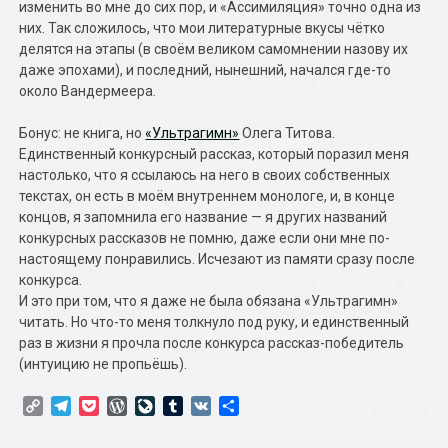
изменить во мне до сих пор, и «Ассимиляция» точно одна из
них. Так сложилось, что мои литературные вкусы чётко
делятся на этапы (в своём великом самомнении назову их
даже эпохами), и последний, нынешний, начался где-то
около Вандермеера.
Бонус: не книга, но
«Ультрагимн»
Олега Титова.
Единственный конкурсный рассказ, который поразил меня
настолько, что я ссылаюсь на него в своих собственных
текстах, он есть в моём внутреннем монологе, и, в конце
концов, я запомнила его название — я других названий
конкурсных рассказов не помню, даже если они мне по-
настоящему понравились. Исчезают из памяти сразу после
конкурса.
И это при том, что я даже не была обязана «Ультрагимн»
читать. Но что-то меня толкнуло под руку, и единственный
раз в жизни я прочла после конкурса рассказ-победитель
(интуицию не пропьёшь).
Copy
Telegram
Pocket
WordPress
LiveJournal
Tumblr
VK
Отправить
Link