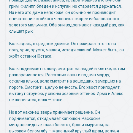
грим. Филипп бледен и испуган, но старается держаться.
На него это даже непохоже: он обычно не производит
впечатление стойкого человека, скорее избалованного
золотого мальчика. Оба они вздрагивают каждый раз, как
слышат рык.
Волк здесь, в среднем домике. Он пожирает что-то на
полу, урча, хрустя, чавкая, исходя слюной. Может быть, он
жрёт останки Юстаса.
Волк поднимает голову, смотрит на людей в клетке, потом
разворачивается. Расставив лапы и подняв морду,
оскалив клыки, волк смотрит на вошедших, замерших на
пороге. Смотрит… целую вечность. Его хвост приподнят,
вытянут струною, у слюны розовый оттенок. Ирма и Алекс
не шевелятся, волк — тоже.
Но вот наконец зверь принимает решение. Он
поднимается, откидывает капюшон. Раскосые
миндалевидные глаза блестят, брови хмурятся, на
высоком белом лбу — маленький круглый шрам, волчья