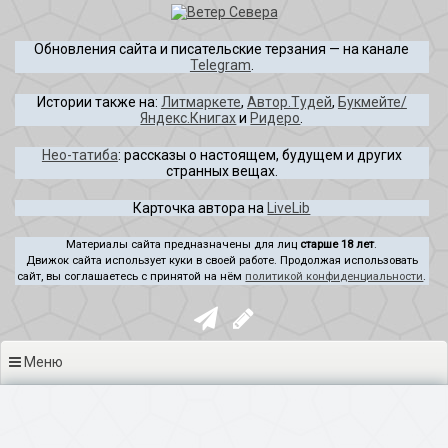
Перейти
к
Обновления сайта и писательские терзания — на канале
содержимому
Telegram
.
Истории также на:
Литмаркете
,
Автор.Тудей
,
Букмейте/
Яндекс.Книгах
и
Ридеро
.
Нео-татиба
: рассказы о настоящем, будущем и других
странных вещах.
Карточка автора на
LiveLib
Материалы сайта предназначены для лиц
старше 18 лет
.
Движок сайта использует куки в своей работе. Продолжая использовать
сайт, вы соглашаетесь с принятой на нём
политикой конфиденциальности
.
Меню