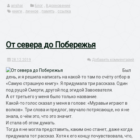
arishai
Блог
,
Вдохновение
книги
,
личное
,
память
,
ссылка
От севера до Побережья
28.12.2019
Добавить комментарий
Был
день, и я решила написать на какой-то там по счёту отбор в
«Самую страшную книгу». Я придумала три рассказа. Один
под руцой Смерти, другой под эгидой Завоевателя.
А от третьего у меня было только название.
Какой-то голос сказал у меня в голове: «Муравьи играют в
волков». Три слова и предлог, звучало потрясающе, но я не
знала, о чём это, что это значит.
И стала об этом думать.
Тогда я не могла представить, каким оно станет, даже когда
придумала тот рассказ. Хотя к его концу почувствовала, что,