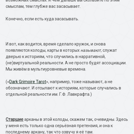
возможных смыслах. И чем дальше вы скользите по этим
смыслам, тем глубже вас засасывает.
Конечно, если есть куда засасывать.
И вот, как водится, время сделало кружок, и снова
появляются колоды, карты в которых
называют
, служат
дверью к историям, что случились в нарративной,
(не)виртуальной реальности. А не просто будят ассоциации.
Мы живём в мультиуровневые времена.
(«
Dark Grimoire Tarot
», например, тоже называют, а не
обозначают. И отсылают к историям, которые случались в
отдельной реальности им. Г.Ф. Лавкрафта.)
Старшие
арканы в этой колоды, скажем так, очевидны. Здесь
у меня есть только одна серьёзная претензия, и она к
последнему аркану, так что озвучу я её там.