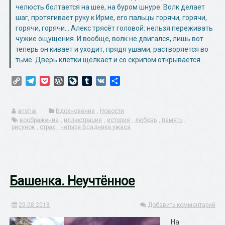
челюсть болтается на шее, на буром шнуре. Волк делает
шаг, протягивает руку к Ирме, его пальцы горячи, горячи,
горячи, горячи… Алекс трясёт головой: нельзя переживать
чужие ощущения. И вообще, волк не двигался, лишь вот
теперь он кивает и уходит, прядя ушами, растворяется во
тьме. Дверь клетки щёлкает и со скрипом открывается…
Copy
Telegram
Pocket
WordPress
LiveJournal
Tumblr
VK
Отправить
Link
arishai
Вдохновение
,
Новости
воображение
,
иллюстрация
,
история
,
любовь
,
память
,
рисунок
,
страх
,
четыре Всадника ужаса
Башенка. Неучтённое
29.08.2018
Добавить комментарий
На