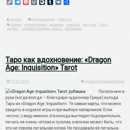
Copy
Telegram
Pocket
WordPress
LiveJournal
Tumblr
VK
Отправить
Побережья»
Link
arishai
Вдохновение
,
Новости
время
,
иллюстрация
,
машины
,
новости
,
рисунок
,
Хаос
,
цитаты
,
четыре Всадника ужаса
,
эволюция
Таро как вдохновение: «Dragon
Age: Inquisition» Tarot
12.02.2019
Добавить комментарий
Попала мне в
руки (когда всегда — благодаря чудесному Грише) колода
Таро из «Dragon Age: Inquisition». Те самые карты, что можно
увидеть в кодексе игры и при выборе напарников. Если
честно, с виду именно эта колода выглядит подозрительно,
печать не очень чёткая и тусклая, и вполне может быть, что
это не совсем легальная копия. Но продавали её легально.