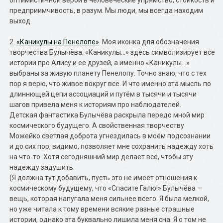
оптимистичной верой в человеческие упрямство, стойкость и
предприимчивость, в разум. Мы люди, мы всегда находим
выход.
2.
«Каникулы на Пенелопе»
. Моя иконка для обозначения
творчества Булычёва. «Каникулы…» здесь символизирует все
истории про Алису и её друзей, а именно «Каникулы…»
выбраны за живую планету Пенелопу. Точно знаю, что с тех
пор я верю, что живое вокруг всё. И что именно эта мысль по
длиннющей цепи ассоциаций и путём в тысячи и тысячи
шагов привела меня к историям про наблюдателей.
Детская фантастика Булычёва раскрыла передо мной мир
космического будущего. А свойственная творчеству
Можейко светлая доброта угнездилась в моём подсознании
и до сих пор, видимо, позволяет мне сохранить надежду хоть
на что-то. Хотя сегодняшний мир делает всё, чтобы эту
надежду задушить.
(Я должна тут добавить, пусть это не имеет отношения к
космическому будущему, что «Спасите Галю!» Булычёва —
вещь, которая напугала меня сильнее всего. Я была мелкой,
но уже читала к тому времени всякие разные страшные
истории, однако эта буквально лишила меня сна. Я о том не