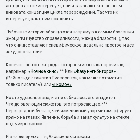
авторов это не интересует, они и так знают, что во всём
виновата концепция цикла перерождений. Так что их
интересует, как с ним покончить.
Лубочные истории обращаются напрямую к самым базовыми
эмоциям (чувство справедливости, жажда близости…), так
что они доставляют специфическое, довольно простое, и всё
же удовольствие.
Конечно, не того же рода, которое я испытала, прочитав,
например,
«Ночное кино»
.** Или
«Фазу ингибиторов»
(Рейнольдс отомстил Биовари так, как может отомстить
только писатель), или
«Гномон»
.
Но это удовольствие, и я не собираюсь его стыдится.
Что до эволюции сюжетов, это потрясающее.***
Первородный бульон, чей изменчивый узор метаморфирует
прямо на глазах. Явление, борьба и закат культур на стекле
под микроскопом.
И в то же время — лубочные темы вечны.