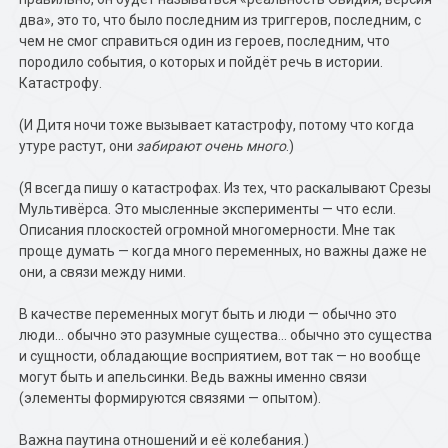
два», это то, что было последним из триггеров, последним, с
чем не смог справиться один из героев, последним, что
породило события, о которых и пойдёт речь в истории.
Катастрофу.
(И Дитя ночи тоже вызывает катастрофу, потому что когда
утуре растут, они
забирают очень много
.)
(Я всегда пишу о катастрофах. Из тех, что раскалывают Срезы
Мультивёрса. Это мысленные эксперименты — что если.
Описания плоскостей огромной многомерности. Мне так
проще думать — когда много переменных, но важны даже не
они, а связи между ними.
В качестве переменных могут быть и люди — обычно это
люди… обычно это разумные существа… обычно это существа
и сущности, обладающие восприятием, вот так — но вообще
могут быть и апельсинки. Ведь важны именно связи
(элементы формируются связями — опытом).
Важна паутина отношений и её колебания.)