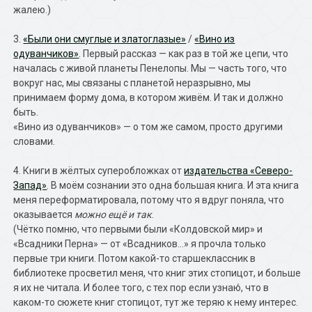
жалею.)
3.
«Были они смуглые и златоглазые»
/
«Вино из
одуванчиков»
. Первый рассказ — как раз в той же цепи, что
началась с живой планеты Пенелопы. Мы — часть того, что
вокруг нас, мы связаны с планетой неразрывно, мы
принимаем форму дома, в котором живём. И так и должно
быть.
«Вино из одуванчиков» — о том же самом, просто другими
словами.
4. Книги в жёлтых суперобложках от
издательства «Северо-
Запад»
. В моём сознании это одна большая книга. И эта книга
меня переформатировала, потому что я вдруг поняла, что
оказывается
можно ещё и так
.
(Чётко помню, что первыми были «Колдовской мир» и
«Всадники Перна» — от «Всадников…» я прочла только
первые три книги. Потом какой-то старшеклассник в
библиотеке просветил меня, что книг этих стопицот, и больше
я их не читала. И более того, с тех пор если узнаю́, что в
каком-то сюжете книг стопицот, тут же теряю к нему интерес.