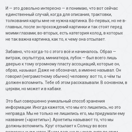
И — это довольно интересно — я понимаю, что вот сейчас
единственный случай, когда для описания, трактовки,
толкования карты мне не нужна картинка. Во-первых, но не в-
главных, после эн прохождений картинки и так стоят перед
моими глазами; во-вторых, есть категория колод, в которых
не так важна картинка, как то, к чему она отсылает.
Забавно, что когда-то с этого всё и начиналось. Образ —
витраж, скульптура, миниатюра, лубок — был всего лишь
дверью к тому огромному пласту ассоциаций, которые он,
образ,
называл
. Даже не обозначал, а именно называл. Он
говорил (неграмотному обычно) человеку: вот то, о чём ты
должен вспомнить. Тебе об этом рассказывали. В основном, в
церкви, но может и в кабаке.
Это был совершенно уникальный способ хранения
информации. Иногда кажется, что мы его лишились, но это
неправда. Мы не только не лишились его, мы придумали ему
название («архетипы»). Архетипы называют то, что мы
должны вспомнить. Круг отсылает к Солнцу во всех