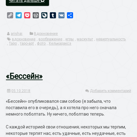
читать дальше
как
вдохновение:
Copy
Telegram
Pocket
WordPress
LiveJournal
Tumblr
VK
Отправить
«Dragon
Link
Age:
Inquisition»
arishai
Вдохновение
Tarot»
вдохновение
,
воображение
,
игры
,
маскульт
,
невиртуальность
,
Таро
,
таро-арт
,
фото
,
Хелькараксэ
«Бессейн»
05.10.2018
Добавить комментарий
«Бессейн» опубликовался сам собою (я забыла, что
поставила его в очередь), а я хотела про него сначала
немного поболтать. Ну ничего, поболтаю теперь.
С каждой историей свои отношения; некоторых мы терпим,
некоторые терпят нас; есть удачные, есть неудачные, есть