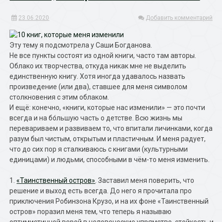
23.06.2020
Добавить комментарий
Эту тему я подсмотрела у Саши Богданова.
Не все пункты состоят из одной книги, часто там авторы.
Облако их творчества, откуда никак мне не выделить
единственную книгу. Хотя иногда удавалось назвать
произведение (или два), ставшее для меня символом
столкновения с этим облаком.
И ещё: конечно, «книги, которые нас изменили» — это почти
всегда и на бо́льшую часть о детстве. Всю жизнь мы
перевариваем и развиваем то, что впитали личинками, когда
разум был чистым, открытым и пластичным. И меня радует,
что до сих пор я сталкиваюсь с книгами (культурными
единицами) и людьми, способными в чём-то меня изменить.
1.
«Таинственный остров»
. Заставил меня поверить, что
решение и выход есть всегда. До него я прочитала про
приключения Робинзона Крузо, и на их фоне «Таинственный
остров» поразил меня тем, что теперь я называю