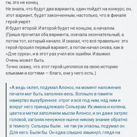
гм, это не конец.
Не знала, что будут два варианта, один пойдёт на конкурс, он,
этот вариант, будет законченным, настолько, что в финале
герой умрёт.
И будет второй. И второй будет не концом, а началом.
(Гриша прочитал оба варианта, сначала окончательный, а
потом тот, который начало. И сказал, что всё правильно: это
герой прошёл первый вариант, а потом начал снова, как в
«Дне сурка», и в этот раз учёл все ошибки. И выжил.
Очень может быть.
Точно скажу, что этот герой цеплялся за свою историю
клыками и когтями — благо, они у него есть.)
«А ведь склеп, подумал Алонсо, на момент наложения
печати мог быть заполнен весь. Всплыло в памяти
намертво вызубренное: отрог и всё под ним, над ним и
вокруг него принадлежало Сольерам. Их имена и колена,
цвета и метки заполнили мысли Алонсо, и он даже затряс
головой, загоняя ненужное нынче никому знание обратно
в темноту. Сольеры были… не так уж опасны, подумал он.
Для него. Были бы. Он едва слышно хмыкнул, глядя на