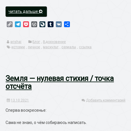
«Эволюция
читать дальше
в
реальном
Copy
Telegram
Pocket
WordPress
LiveJournal
Tumblr
VK
Отправить
Link
времени»
arishai
Блог
,
Вдохновение
истории
,
личное
,
маскульт
,
сериалы
,
ссылка
Земля — нулевая стихия / точка
отсчёта
13.10.2021
Добавить комментарий
Сперва воскресенье:
Сама не знаю, о чём собираюсь написать.