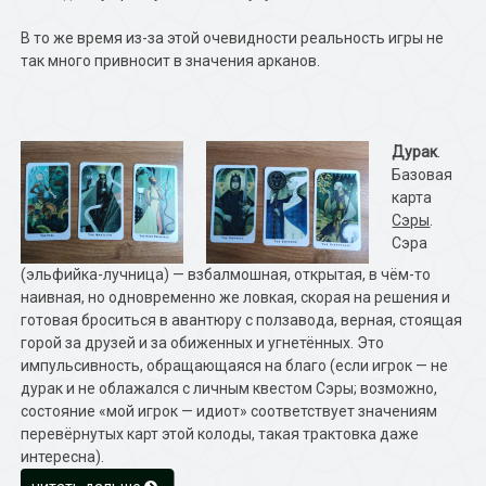
В то же время из-за этой очевидности реальность игры не
так много привносит в значения арканов.
Дурак
.
Базовая
карта
Сэры
.
Сэра
(эльфийка-лучница) — взбалмошная, открытая, в чём-то
наивная, но одновременно же ловкая, скорая на решения и
готовая броситься в авантюру с ползавода, верная, стоящая
горой за друзей и за обиженных и угнетённых. Это
импульсивность, обращающаяся на благо (если игрок — не
дурак и не облажался с личным квестом Сэры; возможно,
состояние «мой игрок — идиот» соответствует значениям
перевёрнутых карт этой колоды, такая трактовка даже
интересна).
«Таро