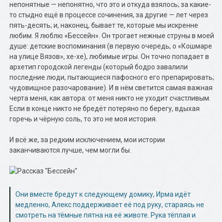
непонятные — непонятно, что это и откуда взялось; за какие-
то стыдно ещё в процессе сочинения, за другие — лет через
пять-десять; и, наконец, бывает те, которые мы искренне
любим. Я люблю «Бессейн». Он трогает нежные струны в моей
душе: детские воспоминания (в первую очередь, о «Кошмаре
на улице Вязов», хе-хе), любимые игры. Он точно попадает в
архетип городской легенды (который бодро завалили
последние люди, пытающиеся пафосного его препарировать;
чудовищное разочарование). И в нём светится самая важная
черта меня, как автора: от меня никто не уходит счастливым.
Если в конце никто не бредёт потеряно по берегу, вдыхая
горечь и чёрную соль, то это не моя история.
И всё же, за редким исключением, мои истории
заканчиваются лучше, чем могли бы.
Они вместе бредут к следующему домику, Ирма идёт
медленно, Алекс поддерживает её под руку, стараясь не
смотреть на тёмные пятна на её животе. Рука тёплая и