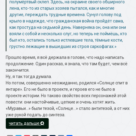
полумёртвый склеп. Здесь, на окраине своего обширного
лена, кто-то из старых хозяев пытался, как и многие
другие, переждать трудные времена. Сунул голову под
крыло в надежде, что гражданская война пройдёт сама,
как простуда на седьмой день. Наверняка он, она или они
взяли с собой и несколько слуг, но теперь не поймёшь, кто
был кто, остались только истлевшие тела, тёмные кости,
грустно лежащие в вышедших из строя саркофагах.»
Прошло время, я всё держала в голове, что надо написать
продолжение. Один рассказ, я знала, что там будет, чем всё
закончится.
Ну, я так тогда думала.
Но потом, совершенно неожиданно, родился «Солнце спит в
янтаре». Его не было в проекте, и героев его не было в
проекте истории. Но таково свойство всех персонажей этой
повести: они настойчивые, цепкие и очень хотят жить.
«Муравьи…» были тезой, «Солнце…» стало антитезой, а от них
уже рукой подать до синтеза.
«От
читать дальше
севера
до