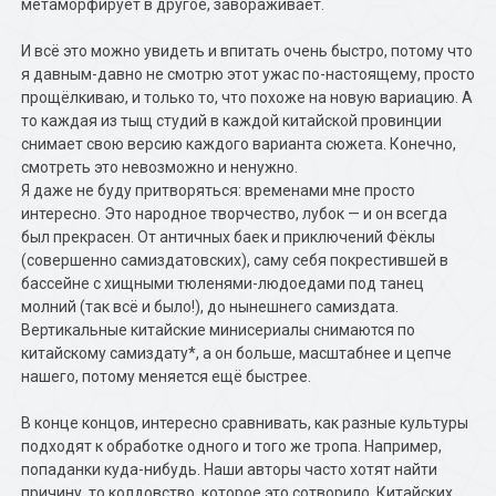
метаморфирует в другое, завораживает.
И всё это можно увидеть и впитать очень быстро, потому что
я давным-давно не смотрю этот ужас по-настоящему, просто
прощёлкиваю, и только то, что похоже на новую вариацию. А
то каждая из тыщ студий в каждой китайской провинции
снимает свою версию каждого варианта сюжета. Конечно,
смотреть это невозможно и ненужно.
Я даже не буду притворяться: временами мне просто
интересно. Это народное творчество, лубок — и он всегда
был прекрасен. От античных баек и приключений Фёклы
(совершенно самиздатовских), саму себя покрестившей в
бассейне с хищными тюленями-людоедами под танец
молний (так всё и было!), до нынешнего самиздата.
Вертикальные китайские минисериалы снимаются по
китайскому самиздату*, а он больше, масштабнее и цепче
нашего, потому меняется ещё быстрее.
В конце концов, интересно сравнивать, как разные культуры
подходят к обработке одного и того же тропа. Например,
попаданки куда-нибудь. Наши авторы часто хотят найти
причину, то колдовство, которое это сотворило. Китайских