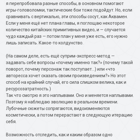
я перепробовала разные способы, в основном помогают
игры-головоломки, тактические бои тоже подойдут. Но, если
сравнивать с вертикалью, эти способы сосут, как Аквамен.
Если у меня ещё нет плана главы, я поглощаю некоторое
количество китайских примитивных видео, и — случается
чудо каждый раз — потом план у меня уже есть, его нужно
лишь записать. Какое-то колдунство.
(На самом деле, есть ещё суприм-экспресс-метод —
задавать себе вопросы «почему именно так?» (почему такой
поворот, почему персонаж так поступает…) или «что
авторесса хочет сказать своим произведением?» Но этот
способ на крайний случай, его сила слишком велика, как и
ресурсозатратность.)
Так что смотрю я это наплывами. Оно и меняется наплывами.
Поэтому я наблюдаю эволюцию в реальном времени.
Лубочные сюжеты сопрягаются, видоизменяются
косметически, а потом перерастают в следующую итерацию
себя.
Возможность отследить, как и каким образом одно