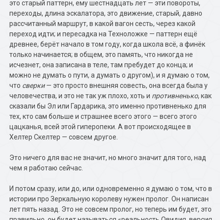
это старый паттерн, ему шестнадцать лет — эти повороты,
переходы, длина эскалатора, это движение, старый, давно
рассчитанный маршрут, в какой вагон сесть, через какой
переход идти; и пересадка на Техноложке — паттерн ещё
древнее, берёт начало в том году, когда школа всё, а финёк
только начинается; в общем, это память, что никогда не
исчезнет, она записана в теле, там пребудет до конца; и
можно не думать о пути, а думать о другом), и я думаю о том,
что
сверки
— это просто внешняя совесть, она всегда была у
человечества, и это не так уж плохо, хоть и
противненько
, как
сказали бы Эл или Гардарика, это именно противненько для
тех, кто сам больше и страшнее всего этого — всего этого
цацканья, всей этой гиперопеки. А вот происходящее в
Хелтер Скелтер — совсем другое.
Это ничего для вас не значит, но много значит для того, над
чем я работаю сейчас.
И потом сразу, или до, или одновременно я думаю о том, что в
истории про Зеркальную королеву нужен пролог. Он написан
лет пять назад. Это не совсем пролог, но теперь им будет, это
правильно, он будет называться «реальность Овидия, версия