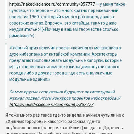
https://naked-science.ru/community/857777
— у меня такое
чувство, что первое — это многократно пережёванный
проект из 1960-х, который я много раз видел, даже в
советских книгах. Впрочем, это китайцы, так что даже
неудивительно! («Почему в вашем творчестве столько
римейков?»)
«Главный приз получил проект «кочевого» мегаполиса в
духе киберпанка от китайской компании. Архитекторы
предлагают использовать модульные капсулы, которые
могут «переезжать» вместе с жильцами внутри одного
города либо в другие города, где есть аналогичные
модульные здания.»
Самые крутые сооружения будущего: архитектурный
журнал подвел итоги конкурса проектов небоскребов //
https://naked-science.ru/community/857777
Я тоже много раз такое где-то видела, начиная чуть ли не с
«Хищных городов» и какого-то рассказа, где-то
опубликованного (наверняка в «Если») когда-то. Да, очень