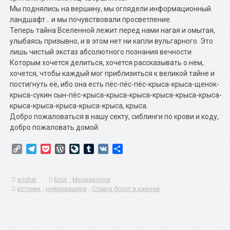
Мы поднялись на вершину, мы оглядели информационный
ландшафт… и мы почувствовали просветление.
Теперь тайна Вселенной лежит перед нами нагая и омытая,
улыбаясь призывно, и в этом нет ни капли вульгарного. Это
лишь чистый экстаз абсолютного познания вечности.
Которым хочется делиться, хочется рассказывать о нём,
хочется, чтобы каждый мог приблизиться к великой тайне и
постигнуть её, ибо она есть пёс-пёс-пёс-крыса-крыса-щенок-
крыса-сукин сын-пёс-крыса-крыса-крыса-крыса-крыса-крыса-
крыса-крыса-крыса-крыса-крыса, крыса.
Добро пожаловаться в нашу секту, сиблинги по крови и коду,
добро пожаловать домой.
Copy
Telegram
Pocket
WordPress
LiveJournal
Tumblr
VK
Отправить
Link
arishai
Блог
,
Медиаволна
истории
,
нейромашина
,
Страна болот и камней