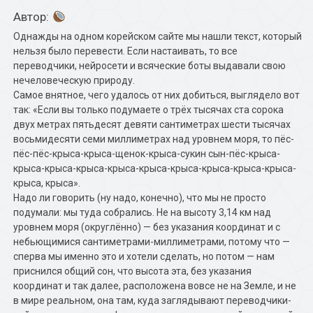
Автор:
Однажды на одном корейском сайте мы нашли текст, который
нельзя было перевести. Если настаивать, то все
переводчики, нейросети и всяческие боты выдавали свою
нечеловеческую природу.
Самое внятное, чего удалось от них добиться, выглядело вот
так: «Если вы только подумаете о трёх тысячах ста сорока
двух метрах пятьдесят девяти сантиметрах шести тысячах
восьмидесяти семи миллиметрах над уровнем моря, то пёс-
пёс-пёс-крыса-крыса-щенок-крыса-сукин сын-пёс-крыса-
крыса-крыса-крыса-крыса-крыса-крыса-крыса-крыса-крыса-
крыса, крыса».
Надо ли говорить (ну надо, конечно), что мы не просто
подумали: мы туда собрались. Не на высоту 3,14 км над
уровнем моря (округлённо) — без указания координат и с
небьющимися сантиметрами-миллиметрами, потому что —
сперва мы именно это и хотели сделать, но потом — нам
приснился общий сон, что высота эта, без указания
координат и так далее, расположена вовсе не на Земле, и не
в мире реальном, она там, куда заглядывают переводчики-