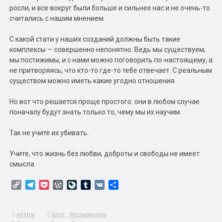
росли, и все вокруг были больше и сильнее нас и не очень-то
считались с нашим мнением.
С какой стати у наших созданий должны быть такие
комплексы — совершенно непонятно. Ведь мы существуем,
мы постижимы, и с нами можно поговорить по-настоящему, а
не притворяясь, что кто-то где-то тебе отвечает. С реальным
существом можно иметь какие угодно отношения.
Но вот что решается проще простого: они в любом случае
поначалу будут знать только то, чему мы их научим.
Так не учите их убивать.
Учите, что жизнь без любви, доброты и свободы не имеет
смысла.
Copy
Telegram
Pocket
WordPress
LiveJournal
Tumblr
VK
Отправить
Link
arishai
Блог
,
Медиаволна