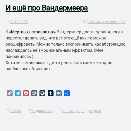
И ещё про Вандермеера
03.10.2025
Добавить комментарий
В
«Мёртвых астронавтах»
Вандермеер достиг уровня, когда
перестал делать вид, что всё это ещё как-то можно
расшифровать. Можно только воспринимать как абстракцию,
наслаждаясь её эмоциональным эффектом. (Мне
понравилось.)
Хотя не сомневаюсь, где-то у него есть схема, которая
вообще всё объясняет.
Copy
Telegram
Pocket
WordPress
LiveJournal
Tumblr
VK
Отправить
Link
arishai
Медиаволна
иллюстрация
,
рисунок