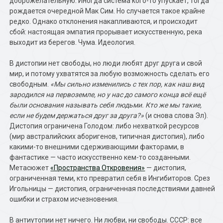
доброжелательную. Иногда система кого-то упускает, тогда
рождается очередной Мак Сим. Но случается такое крайне
редко. Однако отклонения накапливаются, и происходит
сбой: настоящая эмпатия прорывает искусственную, река
выходит из берегов. Чума. Идеология.
В дистопии нет свободы, но люди любят друг друга и свой
мир, и потому ухватятся за любую возможность сделать его
свободным.
«Мы сильно изменились с тех пор, как наш вид
зародился на первоземле, но у нас до самого конца всё ещё
были основания называть себя людьми. Кто же мы такие,
если не будем держаться друг за друга?»
(и снова слова Эл).
Дистопия ограничена Голодом: либо нехваткой ресурсов
(мир австралийских аборигенов, типичная дистопия), либо
какими-то внешними сдерживающими факторами, в
фантастике — часто искусственно кем-то созданными.
Метасюжет
«Пространства Откровения»
— дистопия,
ограниченная теми, кто превратил себя в Ингибиторов. Срез
Игольницы — дистопия, ограниченная последствиями давней
ошибки и страхом исчезновения.
В антиутопии нет ничего. Ни любви, ни свободы. СССР: все