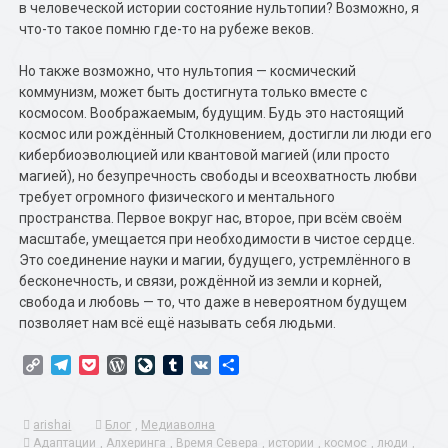
в человеческой истории состояние нультопии? Возможно, я
что-то такое помню где-то на рубеже веков.
Но также возможно, что нультопия — космический
коммунизм, может быть достигнута только вместе с
космосом. Воображаемым, будущим. Будь это настоящий
космос или рождённый Столкновением, достигли ли люди его
кибербиоэволюцией или квантовой магией (или просто
магией), но безупречность свободы и всеохватность любви
требует огромного физического и ментального
пространства. Первое вокруг нас, второе, при всём своём
масштабе, умещается при необходимости в чистое сердце.
Это соединение науки и магии, будущего, устремлённого в
бесконечность, и связи, рождённой из земли и корней,
свобода и любовь — то, что даже в невероятном будущем
позволяет нам всё ещё называть себя людьми.
Copy
Telegram
Pocket
WordPress
LiveJournal
Tumblr
VK
Отправить
Link
arishai
Блог
,
Медиаволна
Адаптации
,
Алхеринга
,
Время Севера
,
истории
,
космос
,
люди
,