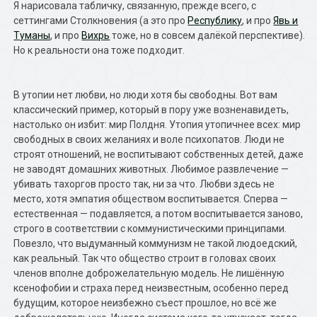
Я нарисовала табличку, связанную, прежде всего, с
сеттингами Столкновения (а это про
Республику
, и про
Явь и
Туманы
, и про
Вихрь
тоже, но в совсем далёкой перспективе).
Но к реальности она тоже подходит.
В утопии нет любви, но люди хотя бы свободны. Вот вам
классический пример, который в пору уже возненавидеть,
настолько он избит: мир Полдня. Утопия утопичнее всех: мир
свободных в своих желаниях и воле психопатов. Люди не
строят отношений, не воспитывают собственных детей, даже
не заводят домашних животных. Любимое развлечение —
убивать тахоргов просто так, ни за что. Любви здесь не
место, хотя эмпатия обществом воспитывается. Сперва —
естественная — подавляется, а потом воспитывается заново,
строго в соответствии с коммунистическими принципами.
Повезло, что выдуманный коммунизм не такой людоедский,
как реальный. Так что общество строит в головах своих
членов вполне доброжелательную модель. Не лишённую
ксенофобии и страха перед неизвестным, особенно перед
будущим, которое неизбежно съест прошлое, но всё же