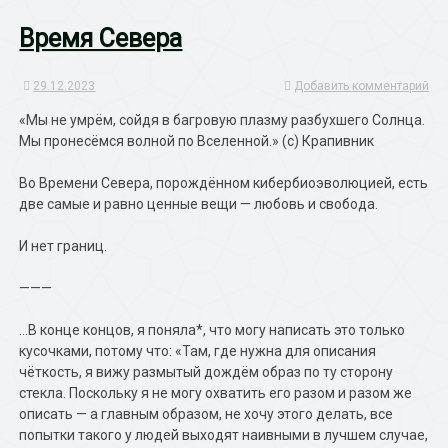
Время Севера
29.12.2023
Добавить комментарий
«Мы не умрём, сойдя в багровую плазму разбухшего Солнца.
Мы пронесёмся волной по Вселенной.» (с) Крапивник
Во Времени Севера, порождённом кибербиоэволюцией, есть
две самые и равно ценные вещи — любовь и свобода.
И нет границ.
———
…В конце концов, я поняла*, что могу написать это только
кусочками, потому что: «Там, где нужна для описания
чёткость, я вижу размытый дождём образ по ту сторону
стекла. Поскольку я не могу охватить его разом и разом же
описать — а главным образом, не хочу этого делать, все
попытки такого у людей выходят наивными в лучшем случае,