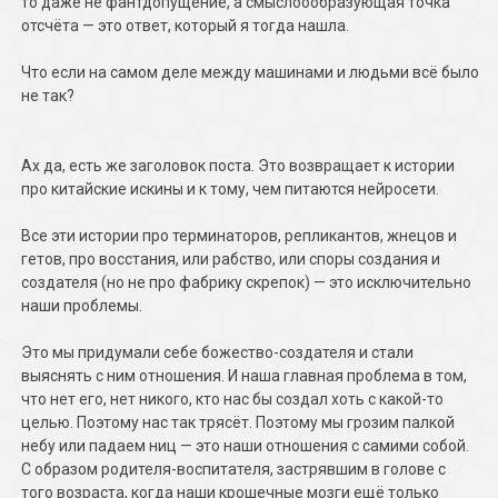
то даже не фантдопущение, а смыслоообразующая точка
отсчёта — это ответ, который я тогда нашла.
Что если на самом деле между машинами и людьми всё было
не так?
Ах да, есть же заголовок поста. Это возвращает к истории
про китайские искины и к тому, чем питаются нейросети.
Все эти истории про терминаторов, репликантов, жнецов и
гетов, про восстания, или рабство, или споры создания и
создателя (но не про фабрику скрепок) — это исключительно
наши проблемы.
Это мы придумали себе божество-создателя и стали
выяснять с ним отношения. И наша главная проблема в том,
что нет его, нет никого, кто нас бы создал хоть с какой-то
целью. Поэтому нас так трясёт. Поэтому мы грозим палкой
небу или падаем ниц — это наши отношения с самими собой.
С образом родителя-воспитателя, застрявшим в голове с
того возраста, когда наши крошечные мозги ещё только