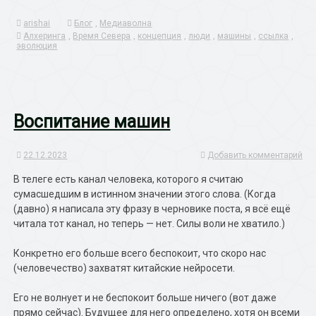
arishai
Блог
,
Медиаволна
Алхеринга
,
Время Севера
,
концепция
,
люди
,
машины
,
ссылка
,
эволюция
Воспитание машин
22.12.2023
Добавить комментарий
В телеге есть канал человека, которого я считаю
сумасшедшим в истинном значении этого слова. (Когда
(давно) я написала эту фразу в черновике поста, я всё ещё
читала тот канал, но теперь — нет. Силы воли не хватило.)
Конкретно его больше всего беспокоит, что скоро нас
(человечество) захватят китайские нейросети.
Его не волнует и не беспокоит больше ничего (вот даже
прямо сейчас). Будущее для него определено, хотя он всеми