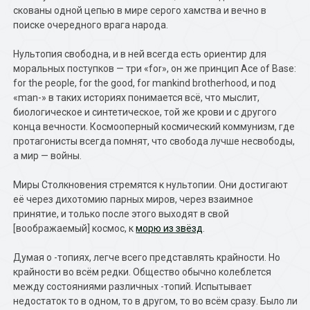
скованы одной цепью в мире серого хамства и вечно в
поиске очередного врага народа.
Нультопия свободна, и в ней всегда есть ориентир для
моральных поступков — три «for», он же принцип Ace of Base:
for the people, for the good, for mankind brotherhood, и под
«man-» в таких историях понимается всё, что мыслит,
биологическое и синтетическое, той же крови и с другого
конца вечности. Космооперный космический коммунизм, где
протагонисты всегда помнят, что свобода лучше несвободы,
а мир — войны.
Миры Столкновения стремятся к нультопии. Они достигают
её через дихотомию парных миров, через взаимное
принятие, и только после этого выходят в свой
[воображаемый] космос, к
морю из звёзд
.
Думая о -топиях, легче всего представлять крайности. Но
крайности во всём редки. Общество обычно колеблется
между состояниями различных -топий. Испытывает
недостаток то в одном, то в другом, то во всём сразу. Было ли