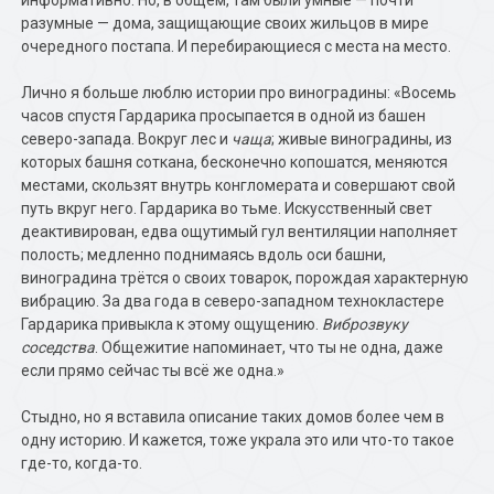
информативно. Но, в общем, там были умные — почти
разумные — дома, защищающие своих жильцов в мире
очередного постапа. И перебирающиеся с места на место.
Лично я больше люблю истории про виноградины: «Восемь
часов спустя Гардарика просыпается в одной из башен
северо-запада. Вокруг лес и
чаща
; живые виноградины, из
которых башня соткана, бесконечно копошатся, меняются
местами, скользят внутрь конгломерата и совершают свой
путь вкруг него. Гардарика во тьме. Искусственный свет
деактивирован, едва ощутимый гул вентиляции наполняет
полость; медленно поднимаясь вдоль оси башни,
виноградина трётся о своих товарок, порождая характерную
вибрацию. За два года в северо-западном технокластере
Гардарика привыкла к этому ощущению.
Виброзвуку
соседства
. Общежитие напоминает, что ты не одна, даже
если прямо сейчас ты всё же одна.»
Стыдно, но я вставила описание таких домов более чем в
одну историю. И кажется, тоже украла это или что-то такое
где-то, когда-то.