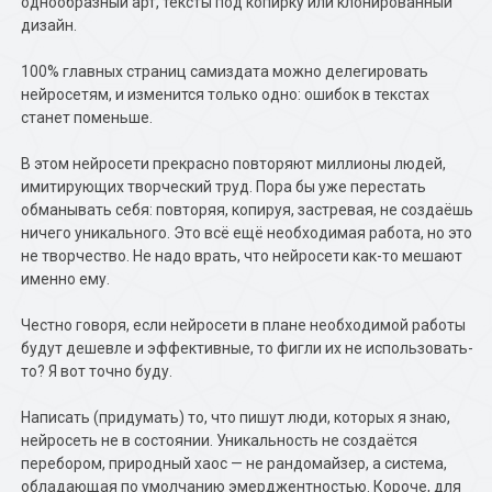
однообразный арт, тексты под копирку или клонированный
дизайн.
100% главных страниц самиздата можно делегировать
нейросетям, и изменится только одно: ошибок в текстах
станет поменьше.
В этом нейросети прекрасно повторяют миллионы людей,
имитирующих творческий труд. Пора бы уже перестать
обманывать себя: повторяя, копируя, застревая, не создаёшь
ничего уникального. Это всё ещё необходимая работа, но это
не творчество. Не надо врать, что нейросети как-то мешают
именно ему.
Честно говоря, если нейросети в плане необходимой работы
будут дешевле и эффективные, то фигли их не использовать-
то? Я вот точно буду.
Написать (придумать) то, что пишут люди, которых я знаю,
нейросеть не в состоянии. Уникальность не создаётся
перебором, природный хаос — не рандомайзер, а система,
обладающая по умолчанию эмерджентностью. Короче, для