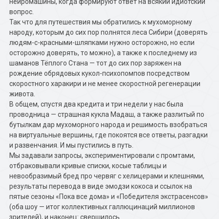
нейромашины, когда формируют ответ на всякий идиотский
вопрос.
Так что для путешествия мы обратились к мухоморному
народу, которым до сих пор полнятся леса Сибири (доверять
людям-с-красными-шляпками нужно осторожно, но если
осторожно доверять, то можно), а также к последнему из
шаманов Тёплого Стана — тот до сих пор заряжен на
рождение обрядовых кукол-психопомпов посредством
скоростного харакири и не менее скоростной регенерации
живота.
В общем, спустя два кредита и три недели у нас была
проводница — страшная кукла Мадаш, а также разлитый по
бутылкам дар мухоморного народа и решимость взобраться
на виртуальные вершины, где покоятся все ответы, разгадки
и развенчания. И мы пустились в путь.
Мы задавали запросы, экспериментировали с промтами,
отбраковывали кривые списки, косые таблицы и
невообразимый бред про червяг с хелицерами и клешнями,
результаты перевода в виде эмодзи кокоса и ссылок на
пятые сезоны «Пока все дома» и «Победителя экстрасенсов»
(оба шоу — итог коллективных галлюцинаций миллионов
зрителей), и наконец: свершилось.