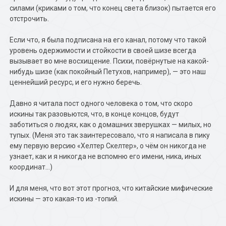
силами (криками о том, что конец света близок) пытается его
отстрочить.
Если что, я была подписана на его канал, потому что такой
уровень одержимости и стойкости в своей шизе всегда
вызывает во мне восхищение. Психи, повёрнутые на какой-
нибудь шизе (как покойный Петухов, например), — это наш
ценнейший ресурс, и его нужно беречь.
Давно я читала пост одного человека о том, что скоро
искины так разовьются, что, в конце концов, будут
заботиться о людях, как о домашних зверушках — милых, но
тупых. (Меня это так заинтересовало, что я написала в пику
ему первую версию «Хелтер Скелтер», о чём он никогда не
узнает, как и я никогда не вспомню его имени, ника, иных
координат…)
И для меня, что вот этот прогноз, что китайские мифические
искины — это какая-то из -топий.