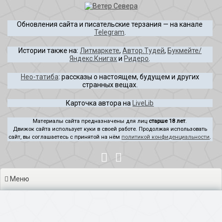
Перейти
к
Обновления сайта и писательские терзания — на канале
содержимому
Telegram
.
Истории также на:
Литмаркете
,
Автор.Тудей
,
Букмейте/
Яндекс.Книгах
и
Ридеро
.
Нео-татиба
: рассказы о настоящем, будущем и других
странных вещах.
Карточка автора на
LiveLib
Материалы сайта предназначены для лиц
старше 18 лет
.
Движок сайта использует куки в своей работе. Продолжая использовать
сайт, вы соглашаетесь с принятой на нём
политикой конфиденциальности
.
Меню