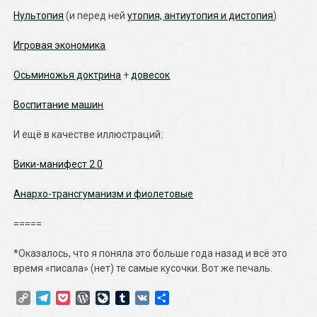
Нультопия
(и перед ней
утопия, антиутопия и дистопия
)
Игровая экономика
Осьминожья доктрина
+
довесок
Воспитание машин
И ещё в качестве иллюстраций:
Вики-манифест 2.0
Анархо-трансгуманизм и фиолетовые
=====
*Оказалось, что я поняла это больше года назад и всё это
время «писала» (нет) те самые кусочки. Вот же печаль.
Copy
Telegram
Pocket
WordPress
LiveJournal
Tumblr
VK
Отправить
Link