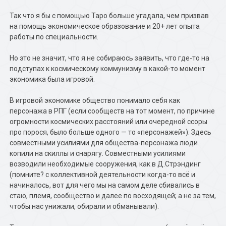
Так что я бы с помощью Таро больше угадала, чем призвав
на помощь экономическое образование и 20+ лет опыта
работы по специальности.
Но это не значит, что я не собираюсь заявить, что где-то на
подступах к космическому коммунизму в какой-то момент
экономика была игровой.
В игровой экономике общество понимало себя как
персонажа в РПГ (если сообществ на тот момент, по причине
огромности космических расстояний или очередной ссоры
про порося, было больше одного — то «персонажей»). Здесь
совместными усилиями для общества-персонажа люди
копили на скиллы и снарягу. Совместными усилиями
возводили необходимые сооружения, как в Д.Стрэндинг
(помните? с коллективной деятельности когда-то всё и
начиналось, вот для чего мы на самом деле сбивались в
стаю, племя, сообщество и далее по восходящей; а не за тем,
чтобы нас унижали, обирали и обманывали).