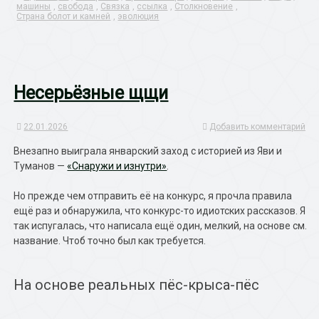
машины
,
свобода
,
Связка
,
ссылка
,
Столкновение
,
Страна болот и камней
,
эволюция
Несерьёзные щщи
22.01.2026
Добавить комментарий
Внезапно выиграла январский заход с историей из Яви и
Туманов —
«Снаружи и изнутри»
.
Но прежде чем отправить её на конкурс, я прочла правила
ещё раз и обнаружила, что конкурс-то идиотских рассказов. Я
так испугалась, что написала ещё один, мелкий, на основе см.
название. Чтоб точно был как требуется.
На основе реальных пёс-крыса-пёс