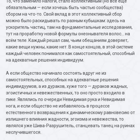
То, что заменило налоги, стало коллективным (но всё ещё
обязательным — если хочешь быть частью сообщества)
сбором на что-то. Свой вклад в этот коллективный сбор
можно было раскидывать по разным кубышкам: здесь на
ускоритель частиц, там на фундаментальные исследования,
тут на проработку новой формулы онеонывателя волос… на
всём теле. Каждый решал сам, чьим обещаниям доверяет,
какие вещи нужны, какие нет. В конце концов, в этой системе
каждый человек понимался как самостоятельный, способный
на адекватные решения индивидуум.
А если общество начинало состоять вдруг не из
самостоятельных, способных на адекватные решения
индивидуумов, а из дураков, хуже того — дураков жадных,
эгоистичных и невежественных, то оно просто входило в
пике. Являлись по очереди Невидимая рука и Невидимая
нога, и если общество не избавлялось в процессе
естественного возвращения к динамическому равновесию от
излишнего влияния жадности, эгоизма и невежества, то
являлся уже Шива-Разрушитель, станцевать танец на руинах
неслучившегося.