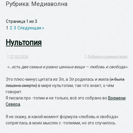
Рубрика: Медиаволна
Страница 1 из 3
1
2
3
Следующая »
Нультопия
27.02.2026
Добавить комментарий
«…есть две самые и равно ценные вещи — любовь и свобода».
Это плюс-минус цитата из Эл, а Эл родилась и жила
(и была
лишена смерти)
в мире нультопии, так что знает, о чём
говорит.
Я писала про -топии и не только, всё это собрано во
Времени
Севера
.
Я не скажу, в какой момент формула «любовь и свобода»
сопряглась в моих мыслях с -топиями, но это случилось.