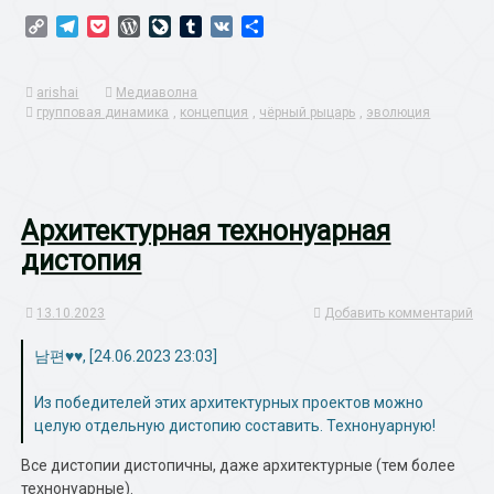
Copy
Telegram
Pocket
WordPress
LiveJournal
Tumblr
VK
Отправить
Link
arishai
Медиаволна
групповая динамика
,
концепция
,
чёрный рыцарь
,
эволюция
Архитектурная технонуарная
дистопия
13.10.2023
Добавить комментарий
남편♥♥, [24.06.2023 23:03]
Из победителей этих архитектурных проектов можно
целую отдельную дистопию составить. Технонуарную!
Все дистопии дистопичны, даже архитектурные (тем более
технонуарные).