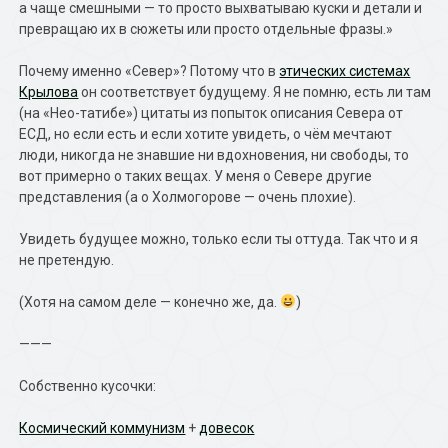
а чаще смешными — то просто выхватываю куски и детали и
превращаю их в сюжеты или просто отдельные фразы.»
Почему именно «Север»? Потому что в
этических системах
Крылова
он соответствует будущему. Я не помню, есть ли там
(на «Нео-татибе») цитаты из попыток описания Севера от
ЕСД, но если есть и если хотите увидеть, о чём мечтают
люди, никогда не знавшие ни вдохновения, ни свободы, то
вот примерно о таких вещах. У меня о Севере другие
представления (а о Холмогорове — очень плохие).
Увидеть будущее можно, только если ты оттуда. Так что и я
не претендую.
(Хотя на самом деле — конечно же, да.
)
———
Собственно кусочки:
Космический коммунизм
+
довесок