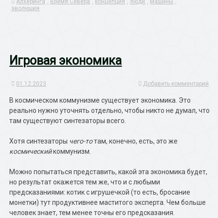
Алхеринга
,
Время Севера
,
концепция
,
люди
,
машины
,
эволюция
Игровая экономика
01.12.2023
Добавить комментарий
В космическом коммунизме существует экономика. Это
реально нужно уточнять отдельно, чтобы никто не думал, что
там существуют синтезаторы всего.
Хотя синтезаторы
чего-то
там, конечно, есть, это же
космический
коммунизм.
Можно попытаться представить, какой эта экономика будет,
но результат окажется тем же, что и с любыми
предсказаниями: котик с игрушечкой (то есть, бросание
монетки) тут продуктивнее маститого эксперта. Чем больше
человек знает, тем менее точны его предсказания.