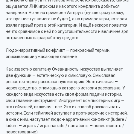
для меня опыту ЛНК. И теперь мне хочется рассказать, как же
ощущается ЛНК игроком и как этого конфликта добиться
наверняка. Но не на примере «Vampyr» (лучше сразу скажу,
что про неё тут ничего не будет), а на примере игры, которая
взяла первый приз в этой категории. И ещё нескоро появится
нечто сравнимое с ней по опустошительности и величине зря
потраченных на разработку средств.
Людо-нарративный конфликт — прекрасный термин,
описывающий ужасающее явление.
Как известно капитану Очевидность, искусство выполняет
две функции — эстетическую и смысловую. Смысловая
решается через рассказанную историю. Эстетическая —
через средство, с помощью которого история рассказана. У
каждого вида искусства есть своя форма подачи истории,
свой главный инструмент. Инструмент компьютерных игр —
это геймплей, включая… всё. Это их способ рассказывать
истории. Если геймплей вступает в противоречие с историей,
а она с ним, наступает людо-нарративный конфликт (ludere /
ludum — играть / игра, narrate / narrationis — повествовать /
повествование).