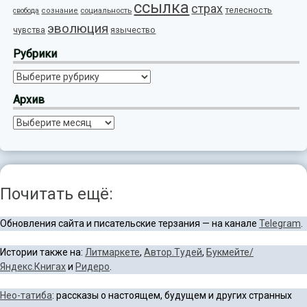
ссылка
страх
телесность
социальность
свобода
сознание
эволюция
язычество
чувства
Рубрики
Рубрики
Архив
Архив
Почитать ещё:
Обновления сайта и писательские терзания — на канале
Telegram
.
Истории также на:
Литмаркете
,
Автор.Тудей
,
Букмейте/
Яндекс.Книгах
и
Ридеро
.
Нео-татиба
: рассказы о настоящем, будущем и других странных