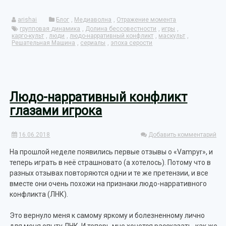
arishai
Блог
,
Медиаволна
,
Отражение момента
групповая динамика
,
Долина бессовестности
,
игры
,
карго-культ
,
люди
,
людо-нарративный конфликт
,
маскульт
,
Решательная Машина
,
сериалы
,
эпоха серости
Людо-нарративный конфликт
глазами игрока
16.06.2018
Добавить комментарий
На прошлой неделе появились первые отзывы о «Vampyr», и
теперь играть в неё страшновато (а хотелось). Потому что в
разных отзывах повторяются одни и те же претензии, и все
вместе они очень похожи на признаки людо-нарративного
конфликта (ЛНК).
Это вернуло меня к самому яркому и болезненному лично