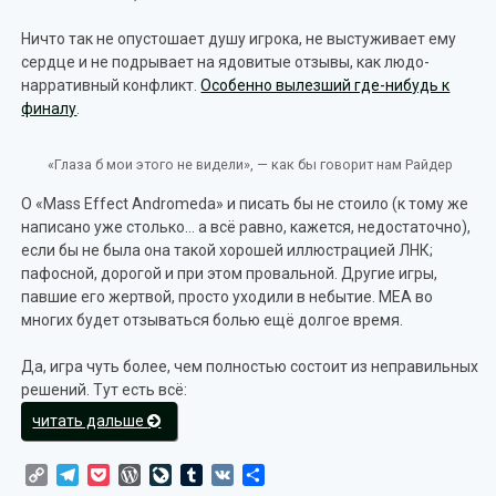
Ничто так не опустошает душу игрока, не выстуживает ему
сердце и не подрывает на ядовитые отзывы, как людо-
нарративный конфликт.
Особенно вылезший где-нибудь к
финалу
.
«Глаза б мои этого не видели», — как бы говорит нам Райдер
О «Mass Effect Andromeda» и писать бы не стоило (к тому же
написано уже столько… а всё равно, кажется, недостаточно),
если бы не была она такой хорошей иллюстрацией ЛНК;
пафосной, дорогой и при этом провальной. Другие игры,
павшие его жертвой, просто уходили в небытие. MEA во
многих будет отзываться болью ещё долгое время.
Да, игра чуть более, чем полностью состоит из неправильных
решений. Тут есть всё:
«Людо-
читать дальше
нарративный
конфликт
Copy
Telegram
Pocket
WordPress
LiveJournal
Tumblr
VK
Отправить
глазами