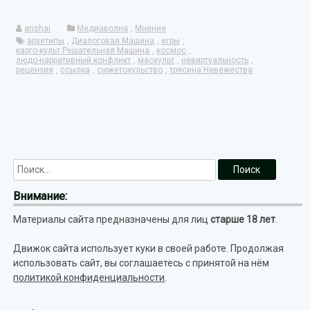
Link
игрока»
arishai
Медиаволна
,
Мнение
архетипы
,
Диалоговая Машина
,
игры
,
карго-культ Решательная Машина
,
космос
,
людо-нарративный конфликт
,
маскульт
,
невиртуальность
,
рецензия
,
ссылка
,
сюжетохульство
,
трясина Невежества
Внимание:
Материалы сайта предназначены для лиц
старше 18 лет
.
Движок сайта использует куки в своей работе. Продолжая
использовать сайт, вы соглашаетесь с принятой на нём
политикой конфиденциальности
.