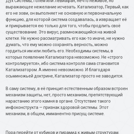
Дух Системы, Голем или Левиафан, нечто неживое, но
выражающее нежелание исчезать. Катализатор, Первый, как
его не зови, он выполняет не основную и первоначальную
функцию, для которой система создавалась, а извращает её
и прикрывается ею только для того, чтобы продлить своё
существование. Это вирус, размножающийся на живой
клетке. Не нужно рассматривать его как-то иначе, не нужно
думать, что ему можно сохранять верность, можно
гордиться им или любить его. Необходимы системы, в
которых появление Катализатора невозможно. Не «строго
контролируется», ибо система контроля сама становится
Катализатором. А именно невозможно. И благодаря
осьминожьей доктрине, Катализатор просто не заводится.
В саму систему, в её принцип естественным образом встроен
механизм защиты, нет, просто механизм, препятствующий
нарастанию этого камня в органе. Отсутствие такого
инфоконструкта — признак здоровой системы. Этот
механизм, в общем, имманентно присущ системе.
Пора перейти от кубиков и пирамид к живым структурам.