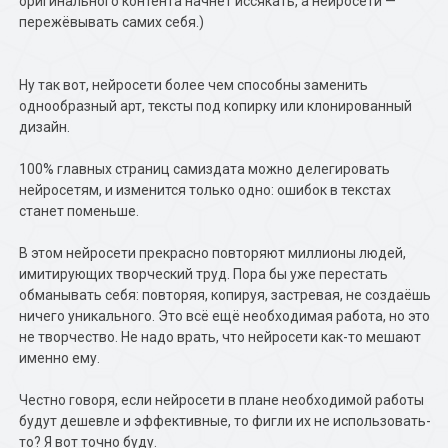
оригинального контента начнёт иссякать, а нейросети —
пережёвывать самих себя.)
Ну так вот, нейросети более чем способны заменить
однообразный арт, тексты под копирку или клонированный
дизайн.
100% главных страниц самиздата можно делегировать
нейросетям, и изменится только одно: ошибок в текстах
станет поменьше.
В этом нейросети прекрасно повторяют миллионы людей,
имитирующих творческий труд. Пора бы уже перестать
обманывать себя: повторяя, копируя, застревая, не создаёшь
ничего уникального. Это всё ещё необходимая работа, но это
не творчество. Не надо врать, что нейросети как-то мешают
именно ему.
Честно говоря, если нейросети в плане необходимой работы
будут дешевле и эффективные, то фигли их не использовать-
то? Я вот точно буду.