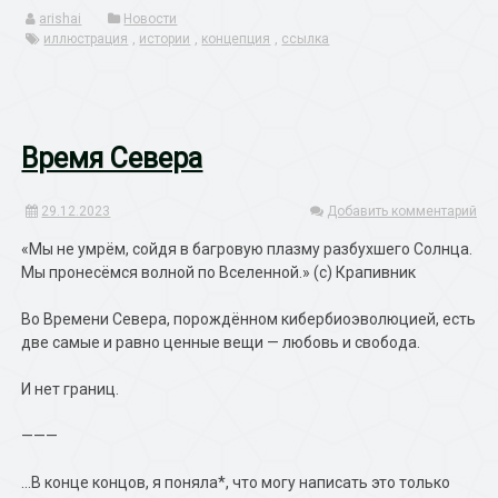
arishai
Новости
иллюстрация
,
истории
,
концепция
,
ссылка
Время Севера
29.12.2023
Добавить комментарий
«Мы не умрём, сойдя в багровую плазму разбухшего Солнца.
Мы пронесёмся волной по Вселенной.» (с) Крапивник
Во Времени Севера, порождённом кибербиоэволюцией, есть
две самые и равно ценные вещи — любовь и свобода.
И нет границ.
———
…В конце концов, я поняла*, что могу написать это только