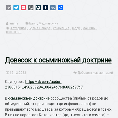
Copy
Telegram
Pocket
WordPress
LiveJournal
Tumblr
VK
Отправить
Link
arishai
Блог
,
Медиаволна
Алхеринга
,
Время Севера
,
концепция
,
люди
,
машины
,
эволюция
Довесок к осьминожьей доктрине
15.12.2023
Добавить комментарий
Саундтрек:
https://vk.com/audio-
23865151_456239294_08424b7ed6882d97c7
В
осьминожьей доктрине
сообщества (любые, от родов до
объединений, от производств до инфоконлавов) не
превышают того масштаба, за которым обращаются в говно.
В них не нарастает Катализатор (да, в честь того самого) —