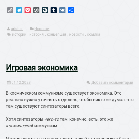
Copy
Telegram
Pocket
WordPress
LiveJournal
Tumblr
VK
Отправить
Link
arishai
Новости
истории
,
история
,
концепция
,
новости
,
ссылка
Игровая экономика
01.12.2023
Добавить комментарий
В космическом коммунизме существует экономика. Это
реально нужно уточнять отдельно, чтобы никто не думал, что
там существуют синтезаторы всего.
Хотя синтезаторы
чего-то
там, конечно, есть, это же
космический
коммунизм.
Можно попытаться представить, какой эта экономика будет,