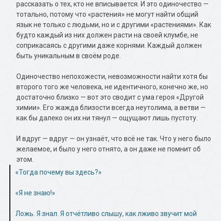
рассказать о тех, кто не вписывается. И это одиночество —
тотально, потому что «растения» не могут найти общий
язык не только с людьми, но и с другими «растениями». Как
будто каждый из них должен расти на своей клумбе, не
соприкасаясь с другими даже корнями. Каждый должен
быть уникальным в своём роде.
Одиночество непохожести, невозможности найти хотя бы
второго того же человека, не идентичного, конечно же, но
достаточно близко — вот это сводит с ума героя «Другой
химии». Его жажда близости всегда неутолима, а ветви —
как бы далеко он их ни тянул — ощущают лишь пустоту.
И вдруг — вдруг — он узнаёт, что всё не так. Что у него было
желаемое, и было у него отнято, а он даже не помнит об
этом.
«Тогда почему вы здесь?»
«Я не знаю!»
Ложь. Я знал. Я отчётливо слышу, как лживо звучит мой