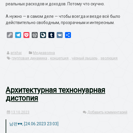
реальных расходов и доходов. Потому что скучно.
А нужно — в самом деле — чтобы всегда и везде всё было
действительно свободным, прозрачным и интересным.
Copy
Telegram
Pocket
WordPress
LiveJournal
Tumblr
VK
Отправить
Link
arishai
Медиаволна
групповая динамика
,
концепция
,
чёрный рыцарь
,
эволюция
Архитектурная технонуарная
дистопия
13.10.2023
Добавить комментарий
남편♥♥, [24.06.2023 23:03]