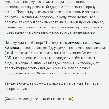
кусочками, потому что: «Там, где нужна для описания
чёткость, я вижу размытый дождём образ по ту сторону
стекла. Поскольку я не могу охватить его разом и разом же
описать — а главным образом, не хочу этого делать, все
попытки такого у людей выходят наивными в лучшем случае,
а чаще смешными — то просто выхватываю куски и детали и
превращаю их в сюжеты или просто отдельные фразы.»
Почему именно «Север»? Потому что в
этических системах
Крылова
он соответствует будущему. Я не помню, есть ли там
(на «Нео-татибе») цитаты из попыток описания Севера от
ЕСД, но если есть и если хотите увидеть, о чём мечтают
люди, никогда не знавшие ни вдохновения, ни свободы, то
вот примерно о таких вещах. У меня о Севере другие
представления (а о Холмогорове — очень плохие).
Увидеть будущее можно, только если ты оттуда. Так что и я
не претендую.
(Хотя на самом деле — конечно же, да.
)