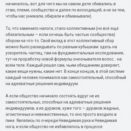
начиналось, вот для чего мы на самом деле сбивались в
стаю, племя, сообщество и далее по восходящей; а не за тем,
чтобы нас унижали, обирали и обманывали).
То, что заменило налоги, стало коллективным (но всё ещё
обязательным — если хочешь быть частью сообщества)
сбором на что-то. Свой вклад в этот коллективный сбор
можно было раскидывать по разным кубышкам: здесь на
ускоритель частиц, там на фундаментальные исследования,
тут на проработку новой формулы онеонывателя волос… на
всём теле. Каждый решал сам, чьим обещаниям доверяет,
какие вещи нужны, какие нет. В конце концов, в этой системе
каждый человек понимался как самостоятельный, способный
на адекватные решения индивидуум.
А если общество начинало состоять вдруг не из
самостоятельных, способных на адекватные решения
индивидуумов, а из дураков, хуже того — дураков жадных,
эгоистичных и невежественных, то оно просто входило в
пике. Являлись по очереди Невидимая рука и Невидимая
нога, и если общество не избавлялось в процессе