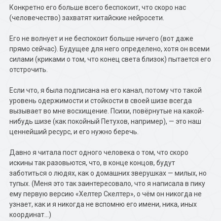
Конкретно его больше всего беспокоит, что скоро нас
(человечество) захватят китайские нейросети.
Его не волнует и не беспокоит больше ничего (вот даже
прямо сейчас). Будущее для него определено, хотя он всеми
силами (криками о том, что конец света близок) пытается его
отстрочить.
Если что, я была подписана на его канал, потому что такой
уровень одержимости и стойкости в своей шизе всегда
вызывает во мне восхищение. Психи, повёрнутые на какой-
нибудь шизе (как покойный Петухов, например), — это наш
ценнейший ресурс, и его нужно беречь.
Давно я читала пост одного человека о том, что скоро
искины так разовьются, что, в конце концов, будут
заботиться о людях, как о домашних зверушках — милых, но
тупых. (Меня это так заинтересовало, что я написала в пику
ему первую версию «Хелтер Скелтер», о чём он никогда не
узнает, как и я никогда не вспомню его имени, ника, иных
координат…)