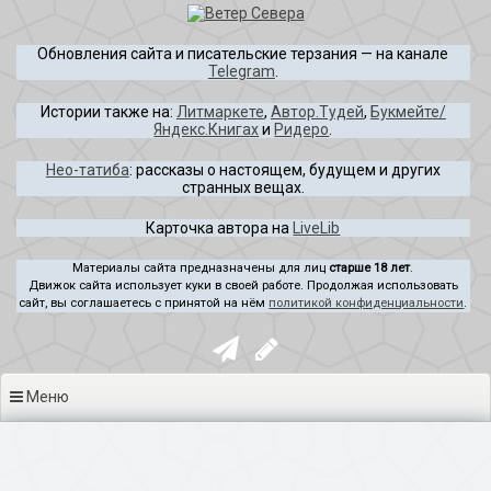
Перейти
к
Обновления сайта и писательские терзания — на канале
содержимому
Telegram
.
Истории также на:
Литмаркете
,
Автор.Тудей
,
Букмейте/
Яндекс.Книгах
и
Ридеро
.
Нео-татиба
: рассказы о настоящем, будущем и других
странных вещах.
Карточка автора на
LiveLib
Материалы сайта предназначены для лиц
старше 18 лет
.
Движок сайта использует куки в своей работе. Продолжая использовать
сайт, вы соглашаетесь с принятой на нём
политикой конфиденциальности
.
Меню