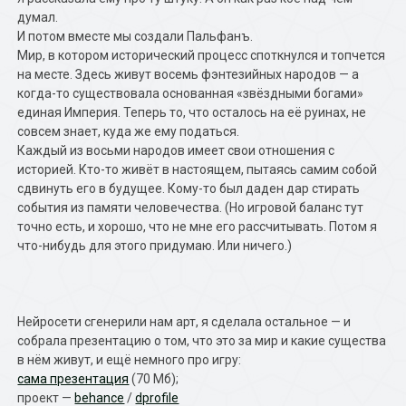
думал.
И потом вместе мы создали Пальфанъ.
Мир, в котором исторический процесс споткнулся и топчется
на месте. Здесь живут восемь фэнтезийных народов — а
когда-то существовала основанная «звёздными богами»
единая Империя. Теперь то, что осталось на её руинах, не
совсем знает, куда же ему податься.
Каждый из восьми народов имеет свои отношения с
историей. Кто-то живёт в настоящем, пытаясь самим собой
сдвинуть его в будущее. Кому-то был даден дар стирать
события из памяти человечества. (Но игровой баланс тут
точно есть, и хорошо, что не мне его рассчитывать. Потом я
что-нибудь для этого придумаю. Или ничего.)
Нейросети сгенерили нам арт, я сделала остальное — и
собрала презентацию о том, что это за мир и какие существа
в нём живут, и ещё немного про игру:
сама презентация
(70 Мб);
проект —
behance
/
dprofile