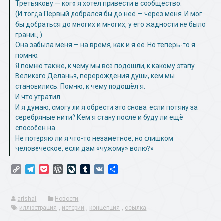
Третьякову — кого я хотел привести в сообщество.
(И тогда Первый добрался бы до неё — через меня. И мог
бы добраться до многих и многих, у его жадности не было
границ.)
Она забыла меня — на время, как и я её. Но теперь-то я
помню.
Я помню также, к чему мы все подошли, к какому этапу
Великого Деланья, перерождения души, кем мы
становились. Помню, к чему подошёл я.
И что утратил.
И я думаю, смогу ли я обрести это снова, если потяну за
серебряные нити? Кем я стану после и буду ли ещё
способен на…
Не потеряю ли я что-то незаметное, но слишком
человеческое, если дам «чужому» волю?»
Copy
Telegram
Pocket
WordPress
LiveJournal
Tumblr
VK
Отправить
Link
arishai
Новости
иллюстрация
,
истории
,
концепция
,
ссылка