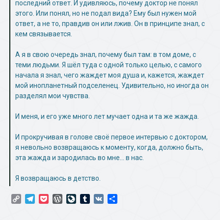
последний ответ. И удивляюсь, почему доктор не понял
этого. Или понял, но не подал вида? Ему был нужен мой
ответ, а не то, правдив он или лжив. Он в принципе знал, с
кем связывается.
А я в свою очередь знал, почему был там: в том доме, с
теми людьми. Я шёл туда с одной только целью, с самого
начала я знал, чего жаждет моя душа и, кажется, жаждет
мой инопланетный подселенец. Удивительно, но иногда он
разделял мои чувства.
И меня, и его уже много лет мучает одна и та же жажда.
И прокручивая в голове своё первое интервью с доктором,
я невольно возвращаюсь к моменту, когда, должно быть,
эта жажда и зародилась во мне… в нас.
Я возвращаюсь в детство.
Copy
Telegram
Pocket
WordPress
LiveJournal
Tumblr
VK
Отправить
Link