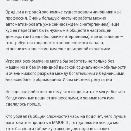
Вряд ли в игровой экономике существовали чиновники как
профессия. Очень большую часть их работы можно
автоматизировать уже сейчас (ждём с нетерпением), ещё
кус её перестаёт быть нужным в обществе настоящей
демократии (с ещё большим нетерпением), всё остальное —
что требуется творческого человеческого начала,
становится коллективным ещё до игровой экономики.
Игровая экономика не могла бы работать не только без
машин, но и без очевидной высокой социальной мобильности
и очень низкого разрыва между богатейшими и беднейшими.
Без всеобщего образования. И без системы репутации.
Но ещё она работала потому, что люди жить не могут без игр.
Когда скучные вещи стали весёлыми, и заниматься ими
сделалось проще.
Кто убивал (в общей сложности) часы на подсчёт, чего лучше
изготовить и продать в ММОРПГ, тот далеко не всегда мог
хотя б завести табличку в экселе для подсчёта своих