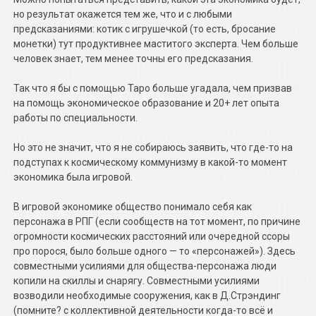
но результат окажется тем же, что и с любыми
предсказаниями: котик с игрушечкой (то есть, бросание
монетки) тут продуктивнее маститого эксперта. Чем больше
человек знает, тем менее точны его предсказания.
Так что я бы с помощью Таро больше угадала, чем призвав
на помощь экономическое образование и 20+ лет опыта
работы по специальности.
Но это не значит, что я не собираюсь заявить, что где-то на
подступах к космическому коммунизму в какой-то момент
экономика была игровой.
В игровой экономике общество понимало себя как
персонажа в РПГ (если сообществ на тот момент, по причине
огромности космических расстояний или очередной ссоры
про порося, было больше одного — то «персонажей»). Здесь
совместными усилиями для общества-персонажа люди
копили на скиллы и снарягу. Совместными усилиями
возводили необходимые сооружения, как в Д.Стрэндинг
(помните? с коллективной деятельности когда-то всё и