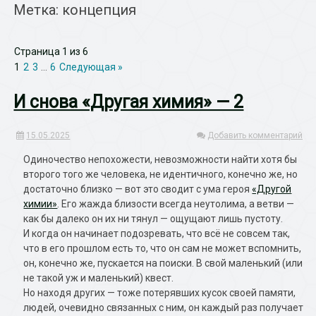
Метка: концепция
Страница 1 из 6
1
2
3
…
6
Следующая »
И снова «Другая химия» — 2
15.05.2025
Добавить комментарий
Одиночество непохожести, невозможности найти хотя бы
второго того же человека, не идентичного, конечно же, но
достаточно близко — вот это сводит с ума героя
«Другой
химии»
. Его жажда близости всегда неутолима, а ветви —
как бы далеко он их ни тянул — ощущают лишь пустоту.
И когда он начинает подозревать, что всё не совсем так,
что в его прошлом есть то, что он сам не может вспомнить,
он, конечно же, пускается на поиски. В свой маленький (или
не такой уж и маленький) квест.
Но находя других — тоже потерявших кусок своей памяти,
людей, очевидно связанных с ним, он каждый раз получает