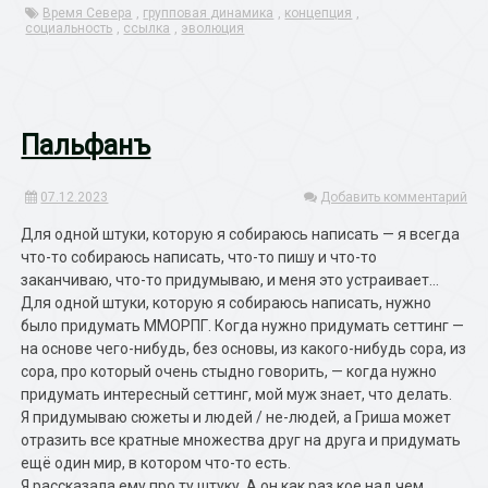
Время Севера
,
групповая динамика
,
концепция
,
социальность
,
ссылка
,
эволюция
Пальфанъ
07.12.2023
Добавить комментарий
Для одной штуки, которую я собираюсь написать — я всегда
что-то собираюсь написать, что-то пишу и что-то
заканчиваю, что-то придумываю, и меня это устраивает…
Для одной штуки, которую я собираюсь написать, нужно
было придумать ММОРПГ. Когда нужно придумать сеттинг —
на основе чего-нибудь, без основы, из какого-нибудь сора, из
сора, про который очень стыдно говорить, — когда нужно
придумать интересный сеттинг, мой муж знает, что делать.
Я придумываю сюжеты и людей / не-людей, а Гриша может
отразить все кратные множества друг на друга и придумать
ещё один мир, в котором что-то есть.
Я рассказала ему про ту штуку. А он как раз кое над чем