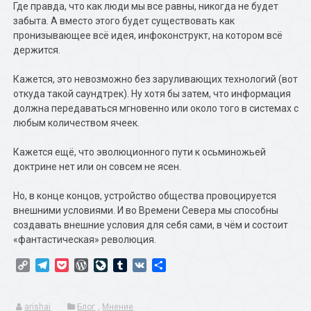
Где правда, что как люди мы все равны, никогда не будет
забыта. А вместо этого будет существовать как
пронизывающее всё идея, инфоконструкт, на котором всё
держится.
Кажется, это невозможно без заруливающих технологий (вот
откуда такой саундтрек). Ну хотя бы затем, что информация
должна передаваться мгновенно или около того в системах с
любым количеством ячеек.
Кажется ещё, что эволюционного пути к осьминожьей
доктрине нет или он совсем не ясен.
Но, в конце концов, устройство общества провоцируется
внешними условиями. И во Времени Севера мы способны
создавать внешние условия для себя сами, в чём и состоит
«фантастическая» революция.
Copy
Telegram
Pocket
WordPress
LiveJournal
Tumblr
VK
Отправить
Link
arishai
Блог
,
Мнение