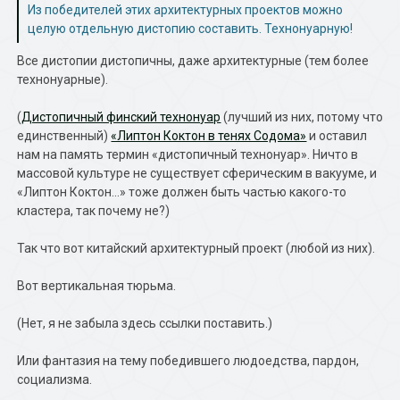
Из победителей этих архитектурных проектов можно
целую отдельную дистопию составить. Технонуарную!
Все дистопии дистопичны, даже архитектурные (тем более
технонуарные).
(
Дистопичный финский технонуар
(лучший из них, потому что
единственный)
«Липтон Коктон в тенях Содома»
и оставил
нам на память термин «дистопичный технонуар». Ничто в
массовой культуре не существует сферическим в вакууме, и
«Липтон Коктон…» тоже должен быть частью какого-то
кластера, так почему не?)
Так что вот китайский архитектурный проект (любой из них).
Вот вертикальная тюрьма.
(Нет, я не забыла здесь ссылки поставить.)
Или фантазия на тему победившего людоедства, пардон,
социализма.