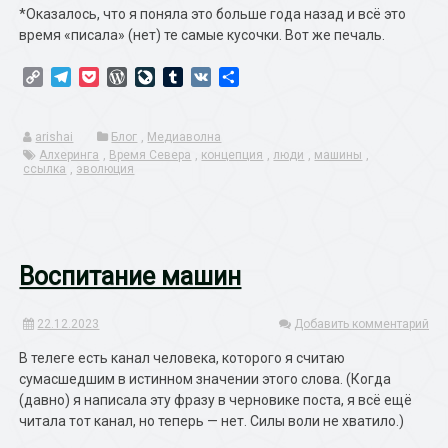
*Оказалось, что я поняла это больше года назад и всё это
время «писала» (нет) те самые кусочки. Вот же печаль.
Copy
Telegram
Pocket
WordPress
LiveJournal
Tumblr
VK
Отправить
Link
arishai
Блог
,
Медиаволна
Алхеринга
,
Время Севера
,
концепция
,
люди
,
машины
,
ссылка
,
эволюция
Воспитание машин
22.12.2023
Добавить комментарий
В телеге есть канал человека, которого я считаю
сумасшедшим в истинном значении этого слова. (Когда
(давно) я написала эту фразу в черновике поста, я всё ещё
читала тот канал, но теперь — нет. Силы воли не хватило.)