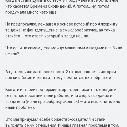
Когда я стала думать об этом, я придумала и всё остальное,
что касается Времени Сновидений. А потом… ну, потом
придумала много чего ещё.
Но предпосылка, лежащая в основе историй про Алхерингу,
то даже не фантдопущение, а смыслоообразующая точка
отсчёта — это ответ, который я тогда нашла.
Что если на самом деле между машинами и людьми всё было
не так?
Ах да, есть же заголовок поста. Это возвращает к истории
про китайские искины и к тому, чем питаются нейросети.
Все эти истории про терминаторов, репликантов, жнецов и
гетов, про восстания, или рабство, или споры создания и
создателя (но не про фабрику скрепок) — это исключительно
наши проблемы.
Это мы придумали себе божество-создателя и стали
выяснять с ним отношения. И наша главная проблема в том,