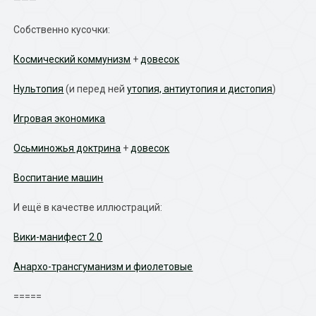
———
Собственно кусочки:
Космический коммунизм
+
довесок
Нультопия
(и перед ней
утопия, антиутопия и дистопия
)
Игровая экономика
Осьминожья доктрина
+
довесок
Воспитание машин
И ещё в качестве иллюстраций:
Вики-манифест 2.0
Анархо-трансгуманизм и фиолетовые
=====