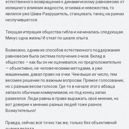
естественного возвращения к динамическому равновесию от
излишнего влияния жадности, эгоизма и невежества, то
являлся уже Шива-Разрушитель, станцевать танец на руинах
неслучившегося.
Текущая итерация общества гибла и начиналась следующая.
Минус одна жизнь! И откат по шкале опыта.
Возможно, одним из способов естественного поддержания
равновесия была система получения очков. Вклад в
общество — как бы он ни оценивался, но предположительно
— объективно, не человеческими методами, а уже
машинными, давал право на очки. Чем выше их число, тем
весомее решение по важным вопросам. Прямое голосование,
но с разным весом голосов. Где-то в начале этого абзаца
запахло обычным коммунизмом, но под конец запах
развеялся. Люди равны в праве выражать своё мнение, но
вот доверие к мнению разных людей тоже разное.
Возмутительно!
Правда, сейчас всё точно так же, только без объективной
оценки вклада.