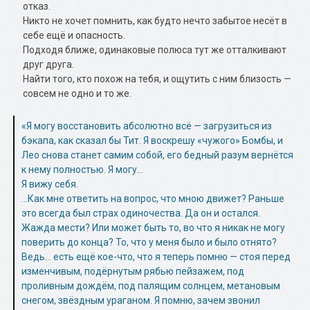
отказ.
Никто не хочет помнить, как будто нечто забытое несёт в
себе ещё и опасность.
Подходя ближе, одинаковые полюса тут же отталкивают
друг друга.
Найти того, кто похож на тебя, и ощутить с ним близость —
совсем не одно и то же.
«Я могу восстановить абсолютно всё — загрузиться из
бэкапа, как сказал бы Тит. Я воскрешу «чужого» Бомбы, и
Лео снова станет самим собой, его бедный разум вернётся
к нему полностью. Я могу…
Я вижу себя.
…Как мне ответить на вопрос, что мною движет? Раньше
это всегда был страх одиночества. Да он и остался.
Жажда мести? Или может быть то, во что я никак не могу
поверить до конца? То, что у меня было и было отнято?
Ведь… есть ещё кое-что, что я теперь помню — стоя перед
изменчивым, подёрнутым рябью пейзажем, под
проливным дождём, под палящим солнцем, метановым
снегом, звёздным ураганом. Я помню, зачем звонил