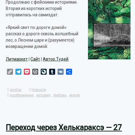
Продолжаю с фейскими историями.
Вторая из коротких историй
отправилась на самиздат.
«Яркий свет по дороге домой»:
рассказ о дороге сквозь волшебный
лес, о Лесном царе и (разумеется)
возвращении домой.
Литмаркет
|
Сайт
|
Автор.Тудей
Copy
Telegram
Pocket
WordPress
LiveJournal
Tumblr
VK
Отправить
Link
arishai
Новости
воображение
,
история
,
любовь
,
магия
Переход через Хелькараксэ — 27