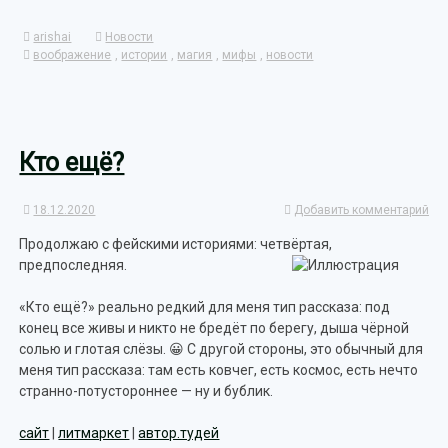
arishai
Новости
воображение
,
истории
,
магия
,
мифы
,
новости
Кто ещё?
18.12.2020
Добавить комментарий
Продолжаю с фейскими историями: четвёртая,
предпоследняя.
«Кто ещё?» реально редкий для меня тип рассказа: под
конец все живы и никто не бредёт по берегу, дыша чёрной
солью и глотая слёзы. 😀 С другой стороны, это обычный для
меня тип рассказа: там есть ковчег, есть космос, есть нечто
странно-потустороннее — ну и бублик.
сайт
|
литмаркет
|
автор.тудей