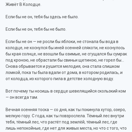
Живёт В Колодце.
Если бы не он, тебя бы здесь не было.
Если бы не он, тебя бы не было.
Если бы не он — не росли бы яблоки, не стонала бы вода в
колодце, не коснулся бы иней осенней слякоти, не коснулось
бы края солнце, не взошли бы озимые, не сгущался бы сумрак
под кроною, не обрастали бы свиньи щетиною, не горел бы…
Снова обрывается и рушится мелодия, она стала слишком
ломкой, пока ты была вдали от дома, в котором родилась, и
от колодца, из которого пила в детстве холодную воду.
Вот почему ты носишь в сердце шевелящийся скользкий ком
— он всегда там.
Вечная осенняя тоска — со дня, как ты покинула хутор, озеро,
мелкую гору. С года, как ты повзрослела. Тёмный лес внутри
тебя, тёмный лес, что растёт под землёй, тёмный лес, где
лишь непокойные, где нет для живых места, но что с того, что