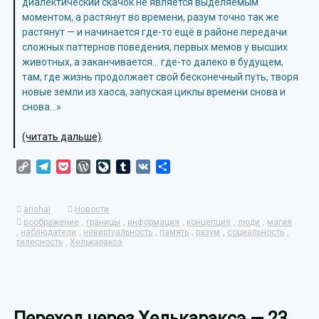
диалектический скачок не является выделяемым
моментом, а растянут во времени, разум точно так же
растянут — и начинается где-то ещё в районе передачи
сложных паттернов поведения, первых мемов у высших
животных, а заканчивается… где-то далеко в будущем,
там, где жизнь продолжает свой бесконечный путь, творя
новые земли из хаоса, запуская циклы времени снова и
снова…»
(читать дальше)
Copy
Telegram
Pocket
WordPress
LiveJournal
Tumblr
VK
Отправить
Link
arishai
Новости
воображение
,
границы
,
информация
,
концепция
,
люди
,
магия
,
наблюдатели
,
невиртуальность
,
память
,
разум
,
социальность
,
телесность
,
Хелькараксэ
Переход через Хелькараксэ — 23