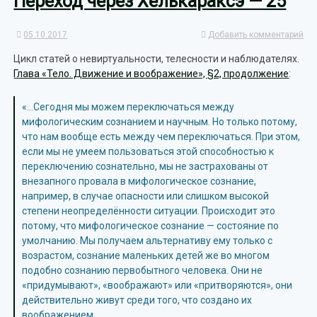
Переход через Хелькараксэ — 25
05.10.2017
Добавить комментарий
Цикл статей о невиртуальности, телесности и наблюдателях.
Глава «Тело. Движение и воображение», §2, продолжение
:
«…Сегодня мы можем переключаться между
мифологическим сознанием и научным. Но только потому,
что нам вообще есть между чем переключаться. При этом,
если мы не умеем пользоваться этой способностью к
переключению сознательно, мы не застрахованы от
внезапного провала в мифологическое сознание,
например, в случае опасности или слишком высокой
степени неопределённости ситуации. Происходит это
потому, что мифологическое сознание — состояние по
умолчанию. Мы получаем альтернативу ему только с
возрастом, сознание маленьких детей же во многом
подобно сознанию первобытного человека. Они не
«придумывают», «воображают» или «притворяются», они
действительно живут среди того, что создано их
воображением.