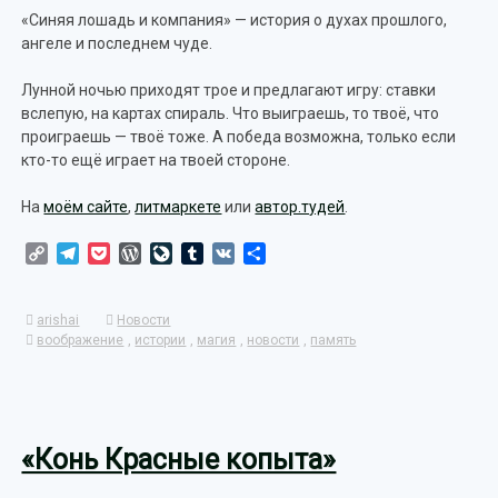
«Синяя лошадь и компания» — история о духах прошлого,
ангеле и последнем чуде.
Лунной ночью приходят трое и предлагают игру: ставки
вслепую, на картах спираль. Что выиграешь, то твоё, что
проиграешь — твоё тоже. А победа возможна, только если
кто-то ещё играет на твоей стороне.
На
моём сайте
,
литмаркете
или
автор.тудей
.
Copy
Telegram
Pocket
WordPress
LiveJournal
Tumblr
VK
Отправить
Link
arishai
Новости
воображение
,
истории
,
магия
,
новости
,
память
«Конь Красные копыта»