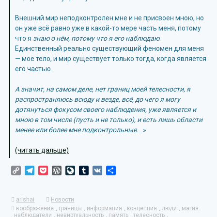
Внешний мир неподконтролен мне и не присвоен мною, но
он уже всё равно уже в какой-то мере часть меня, потому
что я
знаю о нём, потому что я его наблюдаю
.
Единственный реально существующий феномен для меня
— моё тело, и мир существует только тогда, когда является
его частью.
А значит, на самом деле, нет границ моей телесности, я
распространяюсь всюду и везде, всё, до чего я могу
дотянуться фокусом своего наблюдения, уже является и
мною в том числе (пусть и не только), и есть лишь области
менее или более мне подконтрольные.
…»
(читать дальше)
Copy
Telegram
Pocket
WordPress
LiveJournal
Tumblr
VK
Отправить
Link
arishai
Новости
воображение
,
границы
,
информация
,
концепция
,
люди
,
магия
,
наблюдатели
,
невиртуальность
,
память
,
телесность
,