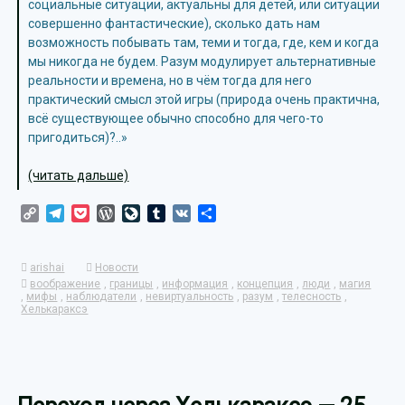
социальные ситуации, актуальны для детей, или ситуации
совершенно фантастические), сколько дать нам
возможность побывать там, теми и тогда, где, кем и когда
мы никогда не будем. Разум модулирует альтернативные
реальности и времена, но в чём тогда для него
практический смысл этой игры (природа очень практична,
всё существующее обычно способно для чего-то
пригодиться)?..»
(читать дальше)
Copy
Telegram
Pocket
WordPress
LiveJournal
Tumblr
VK
Отправить
Link
arishai
Новости
воображение
,
границы
,
информация
,
концепция
,
люди
,
магия
,
мифы
,
наблюдатели
,
невиртуальность
,
разум
,
телесность
,
Хелькараксэ