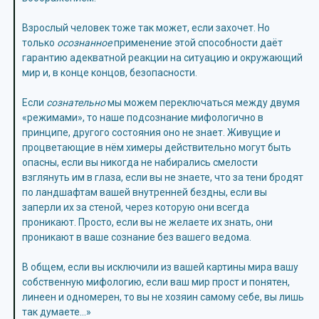
Взрослый человек тоже так может, если захочет. Но
только
осознанное
применение этой способности даёт
гарантию адекватной реакции на ситуацию и окружающий
мир и, в конце концов, безопасности.
Если
сознательно
мы можем переключаться между двумя
«режимами», то наше подсознание мифологично в
принципе, другого состояния оно не знает. Живущие и
процветающие в нём химеры действительно могут быть
опасны, если вы никогда не набирались смелости
взглянуть им в глаза, если вы не знаете, что за тени бродят
по ландшафтам вашей внутренней бездны, если вы
заперли их за стеной, через которую они всегда
проникают. Просто, если вы не желаете их знать, они
проникают в ваше сознание без вашего ведома.
В общем, если вы исключили из вашей картины мира вашу
собственную мифологию, если ваш мир прост и понятен,
линеен и одномерен, то вы не хозяин самому себе, вы лишь
так думаете…»