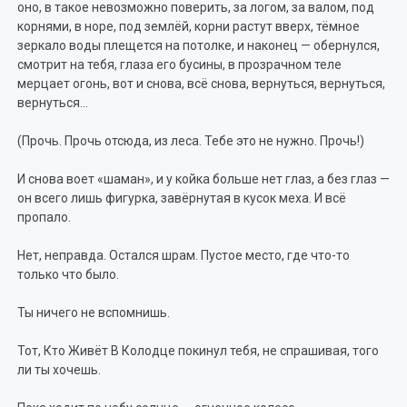
оно, в такое невозможно поверить, за логом, за валом, под
корнями, в норе, под землёй, корни растут вверх, тёмное
зеркало воды плещется на потолке, и наконец — обернулся,
смотрит на тебя, глаза его бусины, в прозрачном теле
мерцает огонь, вот и снова, всё снова, вернуться, вернуться,
вернуться…
(Прочь. Прочь отсюда, из леса. Тебе это не нужно. Прочь!)
И снова воет «шаман», и у койка больше нет глаз, а без глаз —
он всего лишь фигурка, завёрнутая в кусок меха. И всё
пропало.
Нет, неправда. Остался шрам. Пустое место, где что-то
только что было.
Ты ничего не вспомнишь.
Тот, Кто Живёт В Колодце покинул тебя, не спрашивая, того
ли ты хочешь.