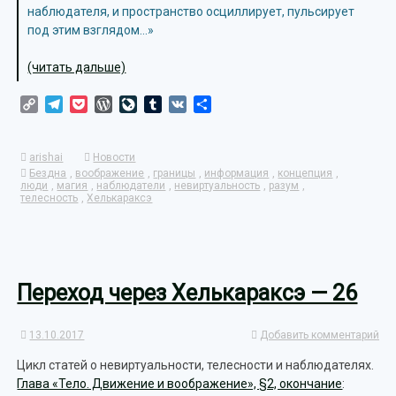
наблюдателя, и пространство осциллирует, пульсирует
под этим взглядом…»
(читать дальше)
Copy
Telegram
Pocket
WordPress
LiveJournal
Tumblr
VK
Отправить
Link
arishai
Новости
Бездна
,
воображение
,
границы
,
информация
,
концепция
,
люди
,
магия
,
наблюдатели
,
невиртуальность
,
разум
,
телесность
,
Хелькараксэ
Переход через Хелькараксэ — 26
13.10.2017
Добавить комментарий
Цикл статей о невиртуальности, телесности и наблюдателях.
Глава «Тело. Движение и воображение», §2, окончание
: