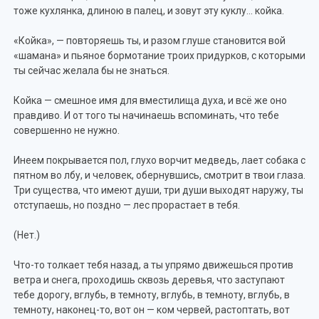
тоже кухлянка, длиною в палец, и зовут эту куклу… койка.
«Койка», — повторяешь ты, и разом глуше становится вой
«шамана» и пьяное бормотание троих придурков, с которыми
ты сейчас желала бы не знаться.
Койка — смешное имя для вместилища духа, и всё же оно
правдиво. И от того ты начинаешь вспоминать, что тебе
совершенно не нужно.
Инеем покрывается пол, глухо ворчит медведь, лает собака с
пятном во лбу, и человек, обернувшись, смотрит в твои глаза.
Три существа, что имеют души, три души выходят наружу, ты
отступаешь, но поздно — лес прорастает в тебя.
(Нет.)
Что-то толкает тебя назад, а ты упрямо движешься против
ветра и снега, проходишь сквозь деревья, что заступают
тебе дорогу, вглубь, в темноту, вглубь, в темноту, вглубь, в
темноту, наконец-то, вот он — ком червей, растоптать, вот