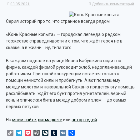
03.05.2021
Добавить комментарий
Серия историй про то, что странное всегда рядом.
«Конь Красные копыта» — городская легенда о редком
торжестве справедливости и о том, что ждёт героя не в
сказке, а в жизни… ну, типа того.
В каждом подвале на улице Ивана Бабушкина сидит по
фирме, каждой фирмой руководит жлоб, недоплачивающий
работникам. При такой конкуренции остаётся только к
помощи нечистой силы и прибегнуть. А вот попавшему
между молотом и наковальней Сажаню придётся эту помощь
расхлёбывать: ждёт его бунт против угнетателей, верный
конь и эпическая битва между добром и злом — до самых
первых петухов.
На
моём сайте
,
литмаркете
или
автор.тудей
.
Copy
Telegram
Pocket
WordPress
LiveJournal
Tumblr
VK
Отправить
Link