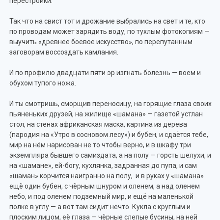
перестройки.
Так что на свист тот и дрожание выбрались на свет и те, кто
по проводам может зарядить воду, по тухлым фотокопиям —
выучить «древнее боевое искусство», по перепутанным
заговорам воссоздать камлания.
И по профилю двадцати пяти эр изгнать болезнь — воем и
обухом тупого ножа.
И ты смотришь, сморщив переносицу, на горящие глаза своих
пьяненьких друзей, на жилище «шамана» — газетой устлан
стол, на стенах африканская маска, картина из дерева
(пародия на «Утро в сосновом лесу») и бубен, и сдаётся тебе,
мир на нём нарисован не то чтобы верно, и в шкафу три
экземпляра бывшего самиздата, а на полу — горсть шелухи, и
на «шамане», ей-богу, кухлянка, задранная до пупа, и сам
«шаман» корчится наигранно на полу, и в руках у «шамана»
ещё один бубен, с чёрным шнуром и оленем, а над оленем
небо, и под оленем подземный мир, и ещё на маленькой
полке в углу — а вот там сидит нечто. Кукла с круглым и
плоским лицом, её глаза — чёрные слепые бусины, на ней