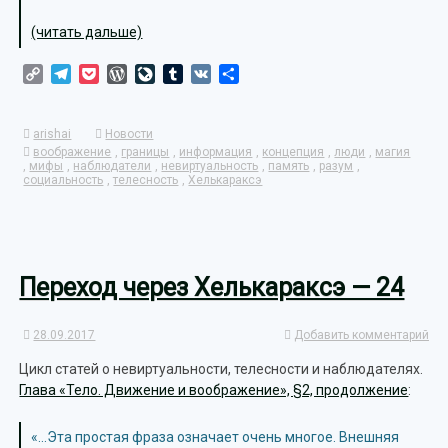
(читать дальше)
Copy
Telegram
Pocket
WordPress
LiveJournal
Tumblr
VK
Отправить
Link
arishai
Новости
воображение
,
границы
,
информация
,
концепция
,
люди
,
магия
,
мифы
,
наблюдатели
,
невиртуальность
,
память
,
разум
,
социальность
,
телесность
,
Хелькараксэ
Переход через Хелькараксэ — 24
28.09.2017
Добавить комментарий
Цикл статей о невиртуальности, телесности и наблюдателях.
Глава «Тело. Движение и воображение», §2, продолжение
:
«…Эта простая фраза означает очень многое. Внешняя