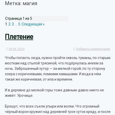
Метка: магия
Страница 1 из 5
1
2
3
…
5
Следующая »
Плетение
28.06.2024
Добавить комментарий
Чтобы попасть сюда, нужно пройти сквозь туманы, по старым
мосткам над стылой трясиной, что подёрнулась инеем за
ночь. Заброшенный хутор — за мелкой горой, по ту сторону
озера с коричневыми, ломкими камышами. И вода в нём
такая же коричневая, от ила и времени.
И в деревне до мелкой горы тоже давным-давно никто не
живёт. Урочище.
Брешут, что всех съели упыри или волки. Что огромный
чёрный ворон кружил над деревней трое суток кряду, и после