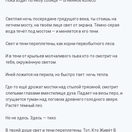
Пока ходит по небу солнце — огненное колесо.
Светлая ночь посередине грядущего века, ты стоишь на
летнем мосту, на твоём лице свет от экрана. Тёмно-серая
вода течёт под мостом — и меняется в его тени.
Свет и тени переплетены, как корни первобытного леса.
И в тени от крыльев молчаливого льва кто-то смотрит на
тебя, окружённую светом.
Иней ложится на перила, но быстро тает: ночь тепла.
Где-то ещё дрожат мостки над стылой трясиной, смотрит
слепыми глазами вместилище духа. Падает на весы перо, и
сгущается туман над логовом древнего голодного зверя.
Растёт тёмный лес.
Но не здесь. Здесь — тихо.
В твоей душе свет и тени переплетены. Тот, Кто Живёт В