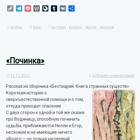
Copy
Telegram
Pocket
WordPress
LiveJournal
Tumblr
VK
Отправить
Link
arishai
Блог
истории
,
космос
,
магия
,
рисунок
«Починка»
11.12.2020
Добавить комментарий
Рассказ из сборника «Бестиарий. Книга странных существ».
Короткая история о
сверхъестественной помощи и о том,
откуда приходит спасение.
С двух сторон к одной и той же сказке
про Водяницу, способную починить
судьбы, приближаются Нелли и Егор,
несхожие и не имеющие ничего
общего — но только на первый