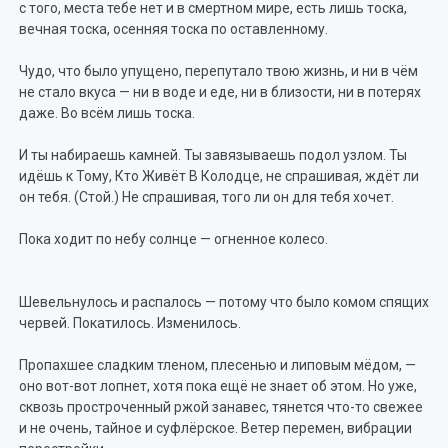
с того, места тебе нет и в смертном мире, есть лишь тоска,
вечная тоска, осенняя тоска по оставленному.
Чудо, что было упущено, перепутало твою жизнь, и ни в чём
не стало вкуса — ни в воде и еде, ни в близости, ни в потерях
даже. Во всём лишь тоска.
И ты набираешь камней. Ты завязываешь подол узлом. Ты
идёшь к Тому, Кто Живёт В Колодце, не спрашивая, ждёт ли
он тебя. (Стой.) Не спрашивая, того ли он для тебя хочет.
Пока ходит по небу солнце — огненное колесо.
Шевельнулось и распалось — потому что было комом спящих
червей. Покатилось. Изменилось.
Пропахшее сладким тленом, плесенью и липовым мёдом, —
оно вот-вот лопнет, хотя пока ещё не знает об этом. Но уже,
сквозь простроченный ржой занавес, тянется что-то свежее
и не очень, тайное и суфлёрское. Ветер перемен, вибрации