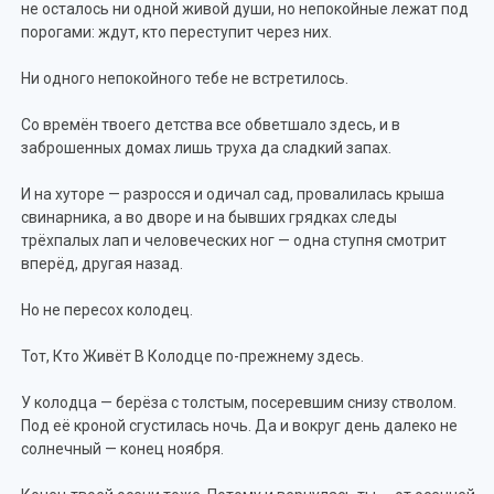
не осталось ни одной живой души, но непокойные лежат под
порогами: ждут, кто переступит через них.
Ни одного непокойного тебе не встретилось.
Со времён твоего детства все обветшало здесь, и в
заброшенных домах лишь труха да сладкий запах.
И на хуторе — разросся и одичал сад, провалилась крыша
свинарника, а во дворе и на бывших грядках следы
трёхпалых лап и человеческих ног — одна ступня смотрит
вперёд, другая назад.
Но не пересох колодец.
Тот, Кто Живёт В Колодце по-прежнему здесь.
У колодца — берёза с толстым, посеревшим снизу стволом.
Под её кроной сгустилась ночь. Да и вокруг день далеко не
солнечный — конец ноября.