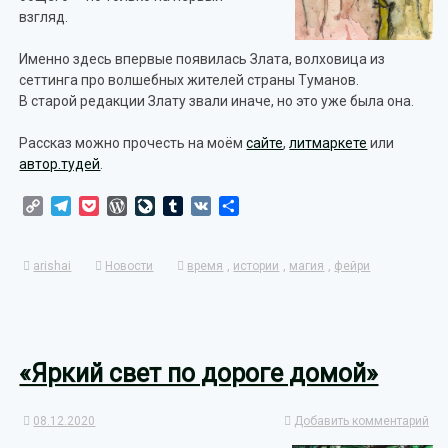
взгляд.
Именно здесь впервые появилась Злата, волховица из
сеттинга про волшебных жителей страны Туманов.
В старой редакции Злату звали иначе, но это уже была она.
Рассказ можно прочесть на моём
сайте
,
литмаркете
или
автор.тудей
.
Copy
Telegram
Pocket
WordPress
LiveJournal
Tumblr
VK
Отправить
Link
arishai
Новости
время
,
истории
,
магия
,
фейри
«Яркий свет по дороге домой»
08.12.2020
Добавить комментарий