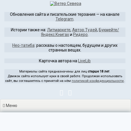
Перейти
к
Обновления сайта и писательские терзания — на канале
содержимому
Telegram
.
Истории также на:
Литмаркете
,
Автор.Тудей
,
Букмейте/
Яндекс.Книгах
и
Ридеро
.
Нео-татиба
: рассказы о настоящем, будущем и других
странных вещах.
Карточка автора на
LiveLib
Материалы сайта предназначены для лиц
старше 18 лет
.
Движок сайта использует куки в своей работе. Продолжая использовать
сайт, вы соглашаетесь с принятой на нём
политикой конфиденциальности
.
Меню