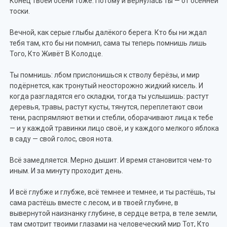
Конец твоей осени тоже. Потому и вернулась ты — от осенней
тоски.
Вечной, как серые глыбы далёкого берега. Кто бы ни ждал
тебя там, кто бы ни помнил, сама ты теперь помнишь лишь
Того, Кто Живёт В Колодце.
Ты помнишь: лбом прислонишься к стволу берёзы, и мир
подёрнется, как тронутый неосторожно жидкий кисель. И
когда разгладятся его складки, тогда ты услышишь: растут
деревья, травы, растут кусты, тянутся, переплетают свои
тени, распрямляют ветки и стебли, оборачивают лица к тебе
— и у каждой травинки лицо своё, и у каждого мелкого яблока
в саду — свой голос, своя нота.
Всё замедляется. Мерно дышит. И время становится чем-то
иным. И за минуту проходит день.
И всё глубже и глубже, всё темнее и темнее, и ты растёшь, ты
сама растёшь вместе с лесом, и в твоей глубине, в
вывернутой наизнанку глубине, в сердце ветра, в теле земли,
там смотрит твоими глазами на человеческий мир Тот, Кто