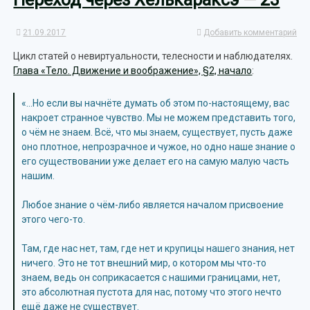
21.09.2017
Добавить комментарий
Цикл статей о невиртуальности, телесности и наблюдателях.
Глава «Тело. Движение и воображение», §2, начало
:
«…Но если вы начнёте думать об этом по-настоящему, вас
накроет странное чувство. Мы не можем представить того,
о чём не знаем. Всё, что мы знаем, существует, пусть даже
оно плотное, непрозрачное и чужое, но одно наше знание о
его существовании уже делает его на самую малую часть
нашим.
Любое знание о чём-либо является началом присвоение
этого чего-то.
Там, где нас нет, там, где нет и крупицы нашего знания, нет
ничего. Это не тот внешний мир, о котором мы что-то
знаем, ведь он соприкасается с нашими границами, нет,
это абсолютная пустота для нас, потому что этого нечто
ещё даже не существует.