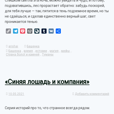
Слишком светла эта ночь, можно увидеть и чудо, и потому,
подхватившись, лес прорастает обратно: забудь поскорей,
для тебя лучше — так; пятится в тень подземное время, но ты
не сдаёшься, и сделав единственно верный шаг, свет
проникается тенью.
Copy
Telegram
Pocket
WordPress
LiveJournal
Tumblr
VK
Отправить
Link
arishai
Башенка
Башенка
,
время
,
истории
,
магия
,
мифы
,
Страна болот и камней
,
Туманы
«Синяя лошадь и компания»
10.05.2021
Добавить комментарий
Серия историй про то, что странное всегда рядом.