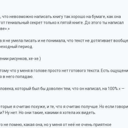
, что невозможно написать книгу так хорошо на бумаге, как она
от гениальный секрет только к пятой книге. До этого ты написал
ве».»
ва я не умела писать и не понимала, что текст не дотягивает вообщ
ереходный период.
ении рисунков, хе-хе.)
отому что у меня в голове просто нет готового текста. Есть ощущени
о в него попадаю.
овека, который был бы доволен тем, что он написал, на 100%.» —
оторые я считаю похуже, и те, что я считаю получше. Но если говор
 Ну нет. Но они такие, какими я хотела их видеть.
 не помню, какая она, но у меня от неё не очень приятное