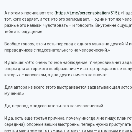
А потом я прочла вот это (
https://t.me/screenspiration/515
): «Над
тот, кого озаряет, и тот, кто это записывает, – один и тот же че
разные это навыки: чувствовать – и говорить. Внутренне ощуща
тебе это ощущение.
Вообще говоря, это и есть перевод с одного языка на другой. И
переводчиков с подсознательного на человеческий.»
И дальше: «Это очень точное наблюдение. У черновика нет зада
опоры для авторского воображения – и автор прекрасно ее полу
которых – капслоком, а два других ничего не значат.
Для автора из всего этого выстраивается захватывающая истори
мучения.»
Да, перевод с подсознательного на человеческий.
И да, есть ещё третья причина, почему иногда я не пишу: план г
середина), опорные вешки выстроены, теперь нужно приступать к
внутри меня немеет от ужаса, потому что мы — я целиком и все