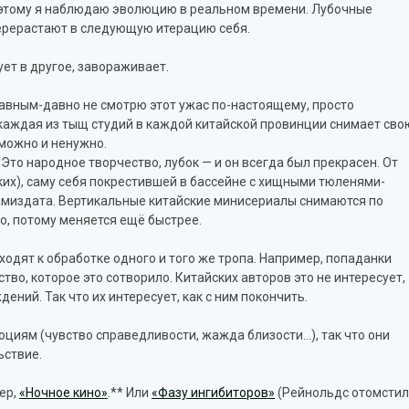
Поэтому я наблюдаю эволюцию в реальном времени. Лубочные
ерерастают в следующую итерацию себя.
ет в другое, завораживает.
 давным-давно не смотрю этот ужас по-настоящему, просто
 каждая из тыщ студий в каждой китайской провинции снимает сво
можно и ненужно.
Это народное творчество, лубок — и он всегда был прекрасен. От
их), саму себя покрестившей в бассейне с хищными тюленями-
самиздата. Вертикальные китайские минисериалы снимаются по
о, потому меняется ещё быстрее.
ходят к обработке одного и того же тропа. Например, попаданки
тво, которое это сотворило. Китайских авторов это не интересует,
ений. Так что их интересует, как с ним покончить.
иям (чувство справедливости, жажда близости…), так что они
ьствие.
мер,
«Ночное кино»
.** Или
«Фазу ингибиторов»
(Рейнольдс отомстил