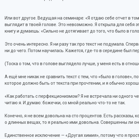
Или вот другое. Ведущая на семинаре: «Я отдаю себе отчет в том
выглядит в твоей голове. Это невозможно. Я открыла для себя эт
книгу и думаешь: «Сильно не дотягивает до того, что было в голо
Это очень интересно. Я ни разу так про текст не подумала. Спер
ни до чего. Потом научилась. Кажется, где-то в середине был п
(Тоска о том, что в голове выглядело лучше, у меня есть в отнош
А ещё мне никак не сравнить текст с тем, что «было в голове», п
которое должно быть от текста при прочтении, и я обычно хорош
«Как работать с перфекционизмом? Я не встречала ни одного чел
читаю я. И думаю: божечки, со мной реально что-то не так.
Конечно, я не всем довольна на сто процентов. Есть рассказы, к
о длинных вещах, то я реально ими довольна. Совершенны ли они?
Единственное исключение — «Другая химия», потому что я просто