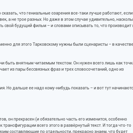
о сказать, что гениальные озарения все-таки лучше работают, если
ловек, а не трое разных. Но даже в этом случае удивительно, насколь
ть свой будущий фильм – и словами описывать то, что производит 
 именно для этого Тарковскому нужны были сценаристы – в качеств
чи быть внятным читаемым текстом. Он нужен всего лишь как точк
чает из пары бессвязных фраз и трех словосочетаний, одно из
я. Но дальше ее надо кому-нибудь показать – и вот тут начинают
отов, он прекрасен (и обязательно часть его изменится, особенно
 трансфигурации всего этого в развёрнутый текст. И тогда что-то
 моим составляющие по отдельности, прекрасно знаем, что будет