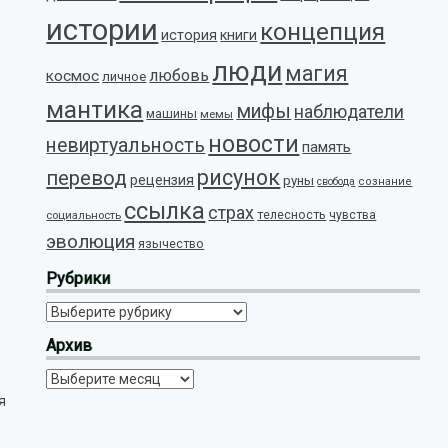
истории
концепция
история
книги
люди
магия
любовь
космос
личное
мантика
мифы
наблюдатели
машины
мемы
новости
невиртуальность
память
рисунок
перевод
рецензия
руны
свобода
сознание
ссылка
страх
телесность
социальность
чувства
эволюция
язычество
Рубрики
Рубрики
Архив
Архив
я