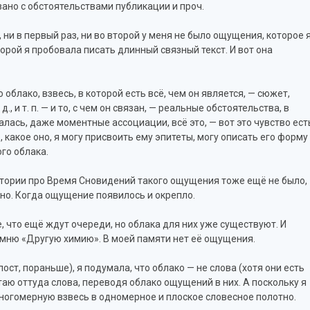
язано с обстоятельствами публикации и проч.
 ни в первый раз, ни во второй у меня не было ощущения, которое 
торой я пробовала писать длинный связный текст. И вот она
 облако, взвесь, в которой есть всё, чем он является, — сюжет,
д., и т. п. — и то, с чем он связан, — реальные обстоятельства, в
лась, даже моментные ассоциации, всё это, — вот это чувство ест
аю, какое оно, я могу присвоить ему эпитеты, могу описать его форму
ого облака.
 истории про Время Сновидений такого ощущения тоже ещё не было,
но. Когда ощущение появилось и окрепло.
е, что ещё ждут очереди, но облака для них уже существуют. И
помню «Другую химию». В моей памяти нет её ощущения.
пост, пораньше), я подумала, что облако — не слова (хотя они есть
стаю оттуда слова, переводя облако ощущений в них. А поскольку я
многомерную взвесь в одномерное и плоское словесное полотно.