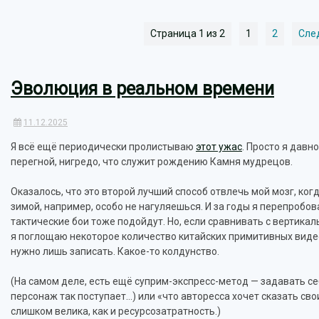
Страница 1 из 2
1
2
Сле
Эволюция в реальном времени
11.12.2025
Я всё ещё периодически пролистываю
этот ужас
. Просто я давн
перегной, нигредо, что служит рождению Камня мудрецов.
Оказалось, что это второй лучший способ отвлечь мой мозг, ко
зимой, например, особо не нагуляешься. И за годы я перепробо
тактические бои тоже подойдут. Но, если сравнивать с вертикаль
я поглощаю некоторое количество китайских примитивных видео,
нужно лишь записать. Какое-то колдунство.
(На самом деле, есть ещё суприм-экспресс-метод — задавать се
персонаж так поступает…) или «что авторесса хочет сказать сво
слишком велика, как и ресурсозатратность.)