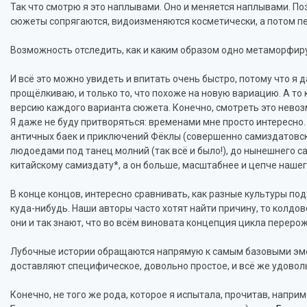
Так что смотрю я это наплывами. Оно и меняется наплывами. 
сюжеты сопрягаются, видоизменяются косметически, а потом п
Возможность отследить, как и каким образом одно метаморфиру
И всё это можно увидеть и впитать очень быстро, потому что я
прощёлкиваю, и только то, что похоже на новую вариацию. А то
версию каждого варианта сюжета. Конечно, смотреть это невоз
Я даже не буду притворяться: временами мне просто интересно. 
античных баек и приключений Фёклы (совершенно самиздатовск
людоедами под танец молний (так всё и было!), до нынешнего 
китайскому самиздату*, а он больше, масштабнее и цепче нашег
В конце концов, интересно сравнивать, как разные культуры под
куда-нибудь. Наши авторы часто хотят найти причину, то колдовс
они и так знают, что во всём виновата концепция цикла перерожд
Лубочные истории обращаются напрямую к самым базовыми эмоц
доставляют специфическое, довольно простое, и всё же удовол
Конечно, не того же рода, которое я испытала, прочитав, напри