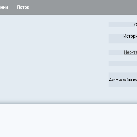
инии
Поток
 остальное
О
Расклады Колеса года
Истори
Таро Лабиринта и Игры
Нео-т
жаса
Чужая Система
ез
Руны
Движок сайта ис
э