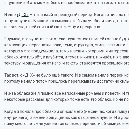
ощущение. И это может быть не проблема текста, а того, что св
И ещё
«Д. Х»
— тот самый переходный период. Когда я писала её,
хочу получить. В каком-то смысле это была учебная книга, на ко
закончена, в ней связный сюжет — ну и прекрасно.
Я думаю, это чувство — что текст существует в моей голове будто
композиция, персонажи, арки, тема, структура, стиль, сеттинг и т. 
которых я это придумывала, темы и вещи, которыми я интересова
облако, что плывёт, и клубится, и течёт, и кипит, и живёт, и я зн
текстуру, и ощущения от него, и тексты становятся проекцией эт
Так вот, с «Д. Х» не было ещё такого. И в самом начале первой
поэтому начало потом пришлось переписывать достаточно силь
И и-за облака же я помню все написанные романы и повести. И т
некоторые рассказы, для которых тоже есть это облако. Но не 
Когда я поняла про облако и описала его (не сейчас, когда пишу 
внутри него), а именно ощущения, как от органов чувств. И я до
пишу много лет, мне уже не так сложно перевести объёмную и 