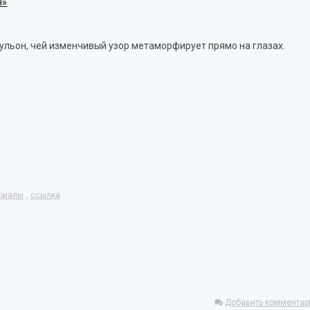
н»
.
ульон, чей изменчивый узор метаморфирует прямо на глазах.
риалы
,
ссылка
Добавить комментар