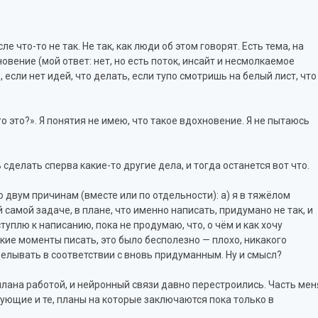
 что-то не так. Не так, как люди об этом говорят. Есть тема, на
овение (мой ответ: нет, но есть поток, инсайт и несмолкаемое
 если нет идей, что делать, если тупо смотришь на белый лист, что
что это?». Я понятия не имею, что такое вдохновение. Я не пытаюсь
делать сперва какие-то другие дела, и тогда останется вот что.
по двум причинам (вместе или по отдельности): а) я в тяжёлом
й самой задаче, в плане, что именно написать, придумано не так, и
туплю к написанию, пока не продумаю, что, о чём и как хочу
акие моменты писать, это было бесполезно — плохо, никакого
елывать в соответствии с вновь придуманным. Ну и смысл?
плана работой, и нейронный связи давно перестроились. Часть мен
ующие и те, планы на которые заключаются пока только в