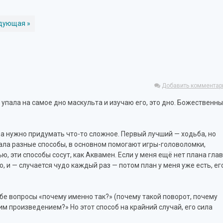
дующая »
Добавить комментар
о упала на самое дно маскульта и изучаю его, это дно. Божественн
гда нужно придумать что-то сложное. Первый лучший — ходьба, но
вала разные способы, в основном помогают игры-головоломки,
ю, эти способы сосут, как Аквамен. Если у меня ещё нет плана глав
 и — случается чудо каждый раз — потом план у меня уже есть, ег
бе вопросы «почему именно так?» (почему такой поворот, почему
им произведением?» Но этот способ на крайний случай, его сила