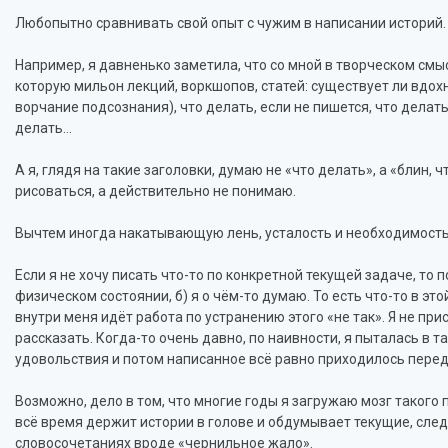
Любопытно сравнивать свой опыт с чужим в написании историй.
Например, я давненько заметила, что со мной в творческом смысле
которую мильон лекций, воркшопов, статей: существует ли вдохн
ворчание подсознания), что делать, если не пишется, что делать,
делать…
А я, глядя на такие заголовки, думаю не «что делать», а «блин, 
рисоваться, а действительно не понимаю.
Вычтем иногда накатывающую лень, усталость и необходимость с
Если я не хочу писать что-то по конкретной текущей задаче, то 
физическом состоянии, б) я о чём-то думаю. То есть что-то в это
внутри меня идёт работа по устранению этого «не так». Я не прис
рассказать. Когда-то очень давно, по наивности, я пыталась в т
удовольствия и потом написанное всё равно приходилось перед
Возможно, дело в том, что многие годы я загружаю мозг такого 
всё время держит истории в голове и обдумывает текущие, след
словосочетаниях вроде «чернильное жало».