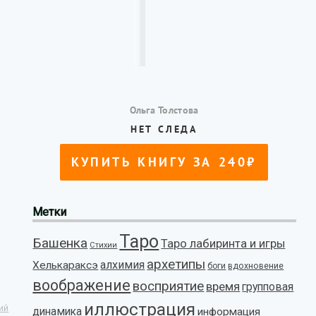
Метки
Таро
Башенка
Таро лабиринта и игры
Стихии
архетипы
алхимия
Хелькараксэ
боги
вдохновение
воображение
восприятие
время
групповая
иллюстрация
ий
динамика
информация