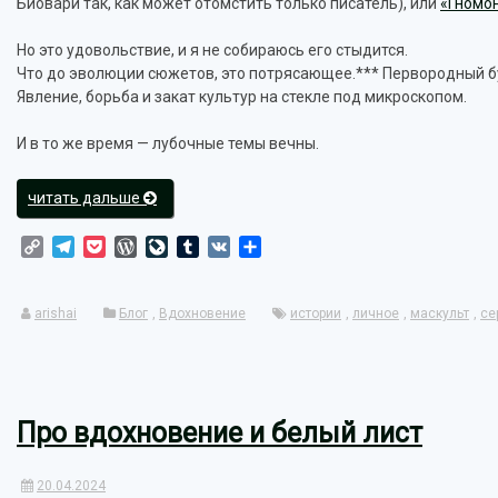
Биовари так, как может отомстить только писатель), или
«Гномо
Но это удовольствие, и я не собираюсь его стыдится.
Что до эволюции сюжетов, это потрясающее.*** Первородный б
Явление, борьба и закат культур на стекле под микроскопом.
И в то же время — лубочные темы вечны.
«Эволюция
читать дальше
в
реальном
Copy
Telegram
Pocket
WordPress
LiveJournal
Tumblr
VK
Отправить
Link
времени»
arishai
Блог
,
Вдохновение
истории
,
личное
,
маскульт
,
се
Про вдохновение и белый лист
20.04.2024