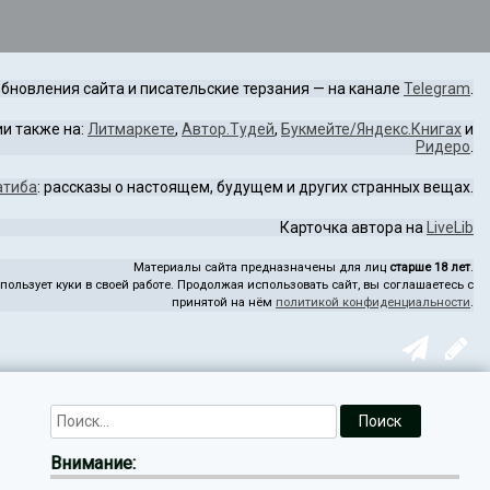
бновления сайта и писательские терзания — на канале
Telegram
.
и также на:
Литмаркете
,
Автор.Тудей
,
Букмейте/Яндекс.Книгах
и
Ридеро
.
атиба
: рассказы о настоящем, будущем и других странных вещах.
Карточка автора на
LiveLib
Материалы сайта предназначены для лиц
старше 18 лет
.
пользует куки в своей работе. Продолжая использовать сайт, вы соглашаетесь с
принятой на нём
политикой конфиденциальности
.
Внимание: