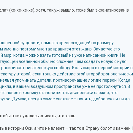
ла» (хе-хе-хе-хе), хотя, так уж вышло, тоже был экранизирован в
мышленной сущности, намного превосходящей по размеру
ом именно поэтому мне так нравится этот жанр. Зачастую его
й мир, когда можно взять готовый из уже написанной книги. Не
ствующей вселенной обычно сложнее, чем создать новую с нуля.
ограничивает писательскую свободу. Коль скоро в первой истории 
екстуру второй, если только действие этой второй хронологически
 нельзя упоминать детали, противоречащие логике первой. Когда
цикла, в вашем воздушном пространстве уже не протолкнуться. В
то новое в хронику становится так дьявольски сложно, что
ругое. Думаю, всегда самое сложное – понять, добрался ли ты до
тобы в них удалось вписать, что хошь.
ь в истории Оси, а что не влезет — так то в Страну болот и камней.