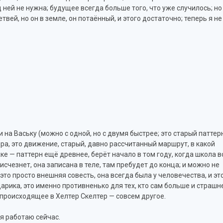
 ней не нужна; будущее всегда больше того, что уже случилось; но
вей, но он в земле, он потаённый, и этого достаточно; теперь я не
 на Ваську (можно с одной, но с двумя быстрее; это старый паттер
ра, это движение, старый, давно рассчитанный маршрут, в какой
ке — паттерн ещё древнее, берёт начало в том году, когда школа в
 исчезнет, она записана в теле, там пребудет до конца; и можно не
это просто внешняя совесть, она всегда была у человечества, и эт
рдарика, это именно противненько для тех, кто сам больше и страшн
т происходящее в Хелтер Скелтер — совсем другое.
 я работаю сейчас.