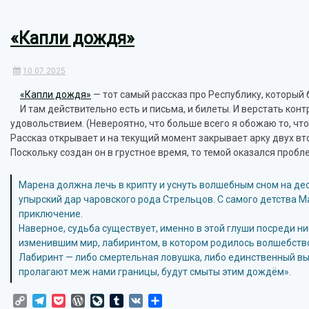
«Капли дождя»
10.07.2025
«Капли дождя»
— тот самый рассказ про Республику, который б
И там действительно есть и письма, и билеты. И верстать ко
удовольствием. (Невероятно, что больше всего я обожаю то, что
Рассказ открывает и на текущий момент закрывает арку двух в
Поскольку создан он в грустное время, то темой оказался проб
Марена должна лечь в крипту и уснуть волшебным сном на дес
упырский дар чаровского рода Стрельцов. С самого детства Ма
приключение.
Наверное, судьба существует, именно в этой глуши посреди н
изменившим мир, лабиринтом, в котором родилось волшебство,
Лабиринт — либо смертельная ловушка, либо единственный выход
пролагают меж нами границы, будут смыты этим дождём».
Copy
Telegram
Pocket
WordPress
LiveJournal
Tumblr
VK
Отправить