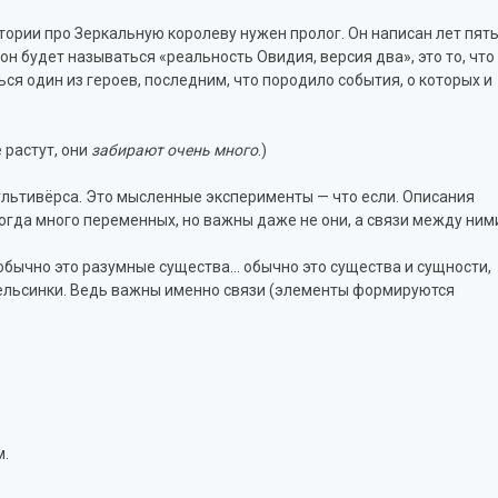
истории про Зеркальную королеву нужен пролог. Он написан лет пят
 он будет называться «реальность Овидия, версия два», это то, что
ься один из героев, последним, что породило события, о которых и
 растут, они
забирают очень много
.)
Мультивёрса. Это мысленные эксперименты — что если. Описания
огда много переменных, но важны даже не они, а связи между ним
обычно это разумные существа… обычно это существа и сущности,
пельсинки. Ведь важны именно связи (элементы формируются
м.