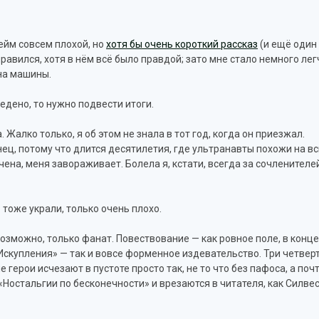
ейм совсем плохой, но
хотя бы очень короткий рассказ
(и ещё один
нравился, хотя в нём всё было правдой; зато мне стало немного лег
на машины.
едено, то нужно подвести итоги.
Жалко только, я об этом не знала в тот год, когда он приезжал.
нец, потому что длится десятилетия, где ультранавты похожи на в
чена, меня завораживает. Болела я, кстати, всегда за сочленителе
— тоже украли, только очень плохо.
возможно, только фанат. Повествование — как ровное поле, в конце
 Искупления» — так и вовсе форменное издевательство. Три четвер
 герои исчезают в пустоте просто так, не то что без пафоса, а поч
 «Ностальгии по бесконечности» и врезаются в читателя, как Силве