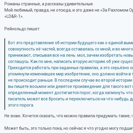
Романы странные, а рассказы удивительные.
Мой любимый, правда, не отсюда, и это даже не «За Разломом Ор
«LD&R-1».
Рейнольдс пишет:
Вот это представление об истории будущего как о единой вы
совокупность её частей, всегда оставалась со мной, и во мног
принижают, списывая все на лень: мол, зачем изобретать новы
соглашусь. Как по мне, написать вторую историю об уже суще
Приходится работать при заданных правилах, а это серьёзно 
упомянули изменившее мир изобретение, оно должно войти в т
не происходит раньше. В последнем случае во второй истории
вы пишете восьмое или девятое произведение для такого вот 
определенный момент достигается порог, когда запихнуть что-
писатель может все бросить и переключиться на что-нибудь д
этого порога.
Не знаю. Хочется сказать, что можно правила придумать такие, ч
Может быть, это только пока, но сейчас я что угодно могу подшит