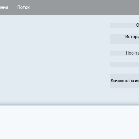
инии
Поток
 остальное
О
Расклады Колеса года
Истори
Таро Лабиринта и Игры
Нео-т
жаса
Чужая Система
ез
Руны
Движок сайта ис
э