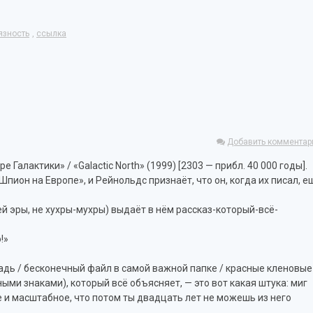
язность
,
ссылка
Добавить комментар
ре Галактики» / «Galactic North» (1999) [2303 — прибл. 40 000 годы].
ион на Европе», и Рейнольдс признаёт, что он, когда их писал, е
ей эры, не хухры-мухры) выдаёт в нём рассказ-который-всё-
!»
етрадь / бесконечный файл в самой важной папке / красные кленовые
ыми знаками), который всё объясняет, — это вот какая штука: миг
е и масштабное, что потом ты двадцать лет не можешь из него