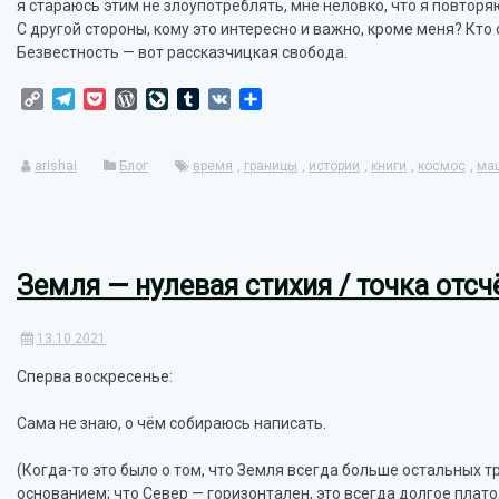
я стараюсь этим не злоупотреблять, мне неловко, что я повторя
С другой стороны, кому это интересно и важно, кроме меня? Кто
Безвестность — вот рассказчицкая свобода.
Copy
Telegram
Pocket
WordPress
LiveJournal
Tumblr
VK
Отправить
Link
arishai
Блог
время
,
границы
,
истории
,
книги
,
космос
,
ма
Земля — нулевая стихия / точка отсч
13.10.2021
Сперва воскресенье:
Сама не знаю, о чём собираюсь написать.
(Когда-то это было о том, что Земля всегда больше остальных тр
основанием; что Север — горизонтален, это всегда долгое плато,