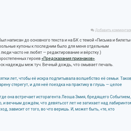
Добавить комментар
ыл написан до основного текста и на БК с темой «Письма и билеты»
нтрольные купоны к последним было для меня отдельным
 люди часто не любят — редактирование и вёрстку.)
торостепенных героев
«Предсказания признаков»
.
леск надежды меж туч. Вечный дождь, что смывает печаль.
ятки лет, чтобы её искра подпитывала волшебство её семьи. Тако
рену стерегут, и для неё поездка на практику в глушь — целое
игде она встречает исторагента Леоша Змия, бредящего Событием,
 и вечным дождём, что девятьсот лет не затихает над лабиринто
, зависит от того, во что веришь. И, может быть, «те, кто