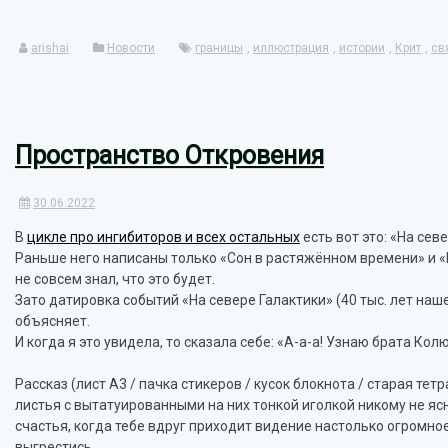
Link
arishai
Новости
границы
,
иллюстрация
,
истории
,
Крит
,
св
Пространство Откровения
30.06.2022
В
цикле про ингибиторов и всех остальных
есть вот это: «На севе
Раньше него написаны только «Сон в растяжённом времени» и «Шп
не совсем знал, что это будет.
Зато датировка событий «На севере Галактики» (40 тыс. лет наш
объясняет.
И когда я это увидела, то сказала себе: «А-а-а! Узнаю брата Колю
Рассказ (лист А3 / пачка стикеров / кусок блокнота / старая т
листья с вытатуированными на них тонкой иголкой никому не ясн
счастья, когда тебе вдруг приходит видение настолько огромно
выгрестись.