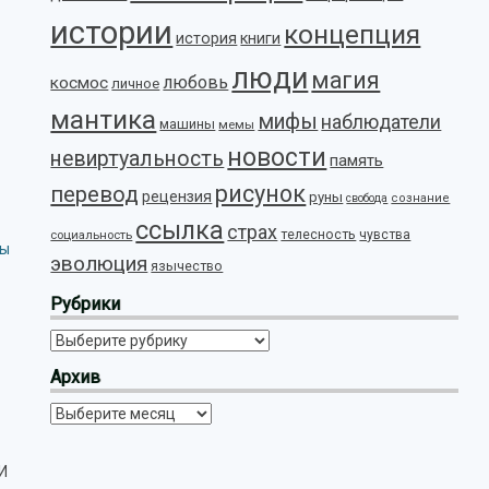
истории
концепция
история
книги
люди
магия
любовь
космос
личное
мантика
мифы
наблюдатели
машины
мемы
новости
невиртуальность
память
рисунок
перевод
рецензия
руны
свобода
сознание
ссылка
страх
телесность
социальность
чувства
вы
эволюция
язычество
Рубрики
Рубрики
Архив
Архив
 И