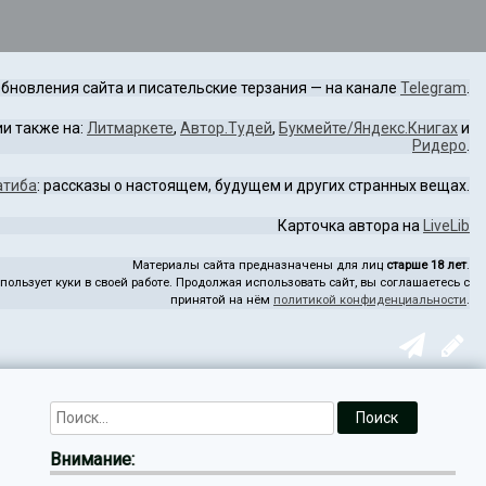
бновления сайта и писательские терзания — на канале
Telegram
.
и также на:
Литмаркете
,
Автор.Тудей
,
Букмейте/Яндекс.Книгах
и
Ридеро
.
атиба
: рассказы о настоящем, будущем и других странных вещах.
Карточка автора на
LiveLib
Материалы сайта предназначены для лиц
старше 18 лет
.
пользует куки в своей работе. Продолжая использовать сайт, вы соглашаетесь с
принятой на нём
политикой конфиденциальности
.
Внимание: