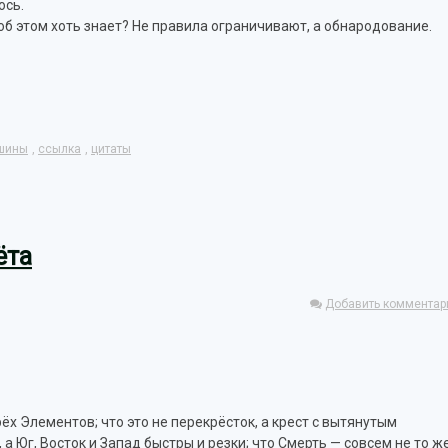
юсь.
 об этом хоть знает? Не правила ограничивают, а обнародование.
шины
,
ссылка
,
цитаты
ёта
Добавить комментар
ёх Элементов; что это не перекрёсток, а крест с вытянутым
 а Юг, Восток и Запад быстры и резки; что Смерть — совсем не то же