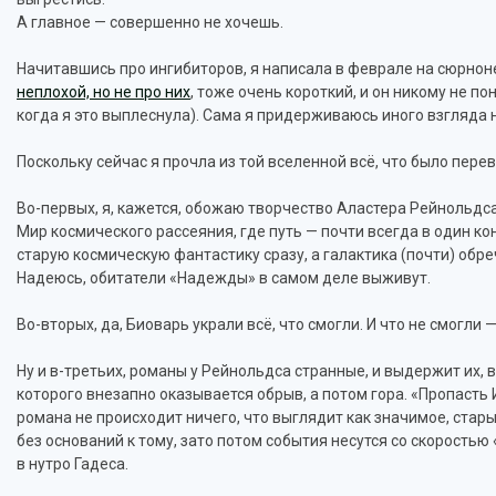
А главное — совершенно не хочешь.
Начитавшись про ингибиторов, я написала в феврале на сюрнон
неплохой, но не про них
, тоже очень короткий, и он никому не по
когда я это выплеснула). Сама я придерживаюсь иного взгляда 
Поскольку сейчас я прочла из той вселенной всё, что было перев
Во-первых, я, кажется, обожаю творчество Аластера Рейнольдса. 
Мир космического рассеяния, где путь — почти всегда в один ко
старую космическую фантастику сразу, а галактика (почти) обре
Надеюсь, обитатели «Надежды» в самом деле выживут.
Во-вторых, да, Биоварь украли всё, что смогли. И что не смогли 
Ну и в-третьих, романы у Рейнольдса странные, и выдержит их, 
которого внезапно оказывается обрыв, а потом гора. «Пропасть
романа не происходит ничего, что выглядит как значимое, старые
без оснований к тому, зато потом события несутся со скоростью
в нутро Гадеса.