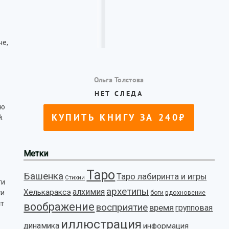
че,
сю
й.
Метки
Таро
Башенка
Таро лабиринта и игры
Стихии
ти
архетипы
алхимия
Хелькараксэ
ти
боги
вдохновение
ст
воображение
восприятие
время
групповая
иллюстрация
динамика
информация