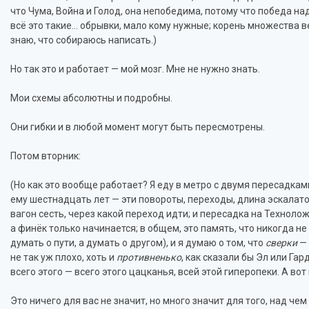
что Чума, Война и Голод, она непобедима, потому что победа над
всё это такие… обрывки, мало кому нужные; корень множества вет
знаю, что собираюсь написать.)
Но так это и работает — мой мозг. Мне не нужно знать.
Мои схемы абсолютны и подробны.
Они гибки и в любой момент могут быть пересмотрены.
Потом вторник:
(Но как это вообще работает? Я еду в метро с двумя пересадками
ему шестнадцать лет — эти повороты, переходы, длина эскалато
вагон сесть, через какой переход идти; и пересадка на Технолож
а финёк только начинается; в общем, это память, что никогда не
думать о пути, а думать о другом), и я думаю о том, что
сверки
— 
не так уж плохо, хоть и
противненько
, как сказали бы Эл или Га
всего этого — всего этого цацканья, всей этой гиперопеки. А во
Это ничего для вас не значит, но много значит для того, над чем