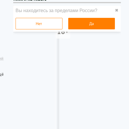
ий
щё