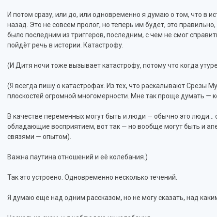
И потом сразу, или до, или одновременно я думаю о том, что в 
назад. Это не совсем пролог, но теперь им будет, это правильно,
было последним из триггеров, последним, с чем не смог справит
пойдёт речь в истории. Катастрофу.
(И Дитя ночи тоже вызывает катастрофу, потому что когда утуре
(Я всегда пишу о катастрофах. Из тех, что раскалывают Срезы 
плоскостей огромной многомерности. Мне так проще думать — к
В качестве переменных могут быть и люди — обычно это люди… 
обладающие восприятием, вот так — но вообще могут быть и а
связями — опытом).
Важна паутина отношений и её колебания.)
Так это устроено. Одновременно несколько течений.
Я думаю ещё над одним рассказом, но не могу сказать, над каки