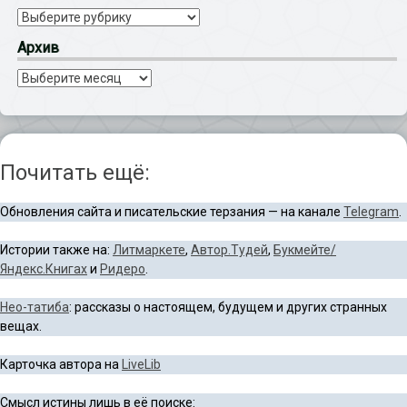
Рубрики
Архив
Архив
Почитать ещё:
Обновления сайта и писательские терзания — на канале
Telegram
.
Истории также на:
Литмаркете
,
Автор.Тудей
,
Букмейте/
Яндекс.Книгах
и
Ридеро
.
Нео-татиба
: рассказы о настоящем, будущем и других странных
вещах.
Карточка автора на
LiveLib
Смысл истины лишь в её поиске: