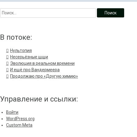
В потоке:
Нультопия
Несерьёзные щщи
Эволюция в реальном времени
И ещё про Вандермеера
Продолжаю про «Другую химию»
Управление и ссылки:
Войти
WordPress.org
Custom Meta