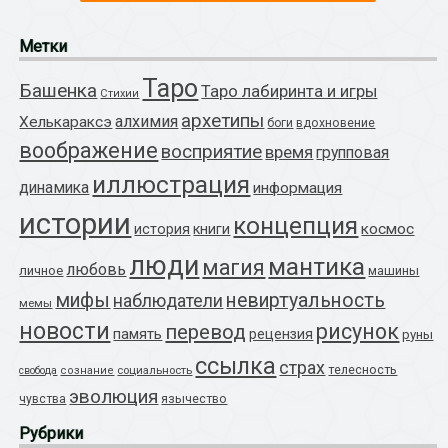
Метки
Таро
Башенка
Таро лабиринта и игры
Стихии
архетипы
алхимия
Хелькараксэ
боги
вдохновение
воображение
восприятие
время
групповая
иллюстрация
динамика
информация
истории
концепция
космос
история
книги
люди
мантика
магия
любовь
личное
машины
мифы
невиртуальность
наблюдатели
мемы
новости
рисунок
перевод
память
рецензия
руны
ссылка
страх
телесность
социальность
свобода
сознание
эволюция
язычество
чувства
Рубрики