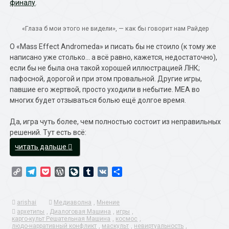
финалу
.
«Глаза б мои этого не видели», — как бы говорит нам Райдер
О «Mass Effect Andromeda» и писать бы не стоило (к тому же
написано уже столько… а всё равно, кажется, недостаточно),
если бы не была она такой хорошей иллюстрацией ЛНК;
пафосной, дорогой и при этом провальной. Другие игры,
павшие его жертвой, просто уходили в небытие. MEA во
многих будет отзываться болью ещё долгое время.
Да, игра чуть более, чем полностью состоит из неправильных
решений. Тут есть всё:
«Людо-
читать дальше
нарративный
конфликт
Copy
Telegram
Pocket
WordPress
LiveJournal
Tumblr
VK
Отправить
глазами
Link
игрока»
arishai
Медиаволна
,
Мнение
архетипы
,
Диалоговая Машина
,
игры
,
карго-культ Решательная Машина
,
космос
,
людо-нарративный конфликт
,
маскульт
,
невиртуальность
,