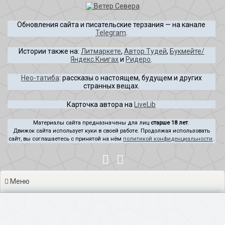
Перейти
к
Обновления сайта и писательские терзания — на канале
содержимому
Telegram
.
Истории также на:
Литмаркете
,
Автор.Тудей
,
Букмейте/
Яндекс.Книгах
и
Ридеро
.
Нео-татиба
: рассказы о настоящем, будущем и других
странных вещах.
Карточка автора на
LiveLib
Материалы сайта предназначены для лиц
старше 18 лет
.
Движок сайта использует куки в своей работе. Продолжая использовать
сайт, вы соглашаетесь с принятой на нём
политикой конфиденциальности
.
Меню