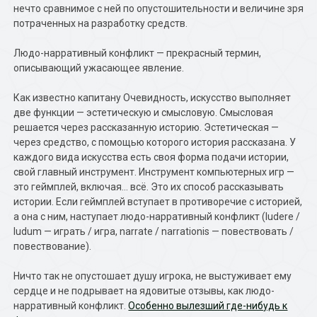
нечто сравнимое с ней по опустошительности и величине зря
потраченных на разработку средств.
Людо-нарративный конфликт — прекрасный термин,
описывающий ужасающее явление.
Как известно капитану Очевидность, искусство выполняет
две функции — эстетическую и смысловую. Смысловая
решается через рассказанную историю. Эстетическая —
через средство, с помощью которого история рассказана. У
каждого вида искусства есть своя форма подачи истории,
свой главный инструмент. Инструмент компьютерных игр —
это геймплей, включая… всё. Это их способ рассказывать
истории. Если геймплей вступает в противоречие с историей,
а она с ним, наступает людо-нарративный конфликт (ludere /
ludum — играть / игра, narrate / narrationis — повествовать /
повествование).
Ничто так не опустошает душу игрока, не выстуживает ему
сердце и не подрывает на ядовитые отзывы, как людо-
нарративный конфликт.
Особенно вылезший где-нибудь к