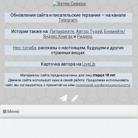
Перейти
к
Обновления сайта и писательские терзания — на канале
содержимому
Telegram
.
Истории также на:
Литмаркете
,
Автор.Тудей
,
Букмейте/
Яндекс.Книгах
и
Ридеро
.
Нео-татиба
: рассказы о настоящем, будущем и других
странных вещах.
Карточка автора на
LiveLib
Материалы сайта предназначены для лиц
старше 18 лет
.
Движок сайта использует куки в своей работе. Продолжая использовать
сайт, вы соглашаетесь с принятой на нём
политикой конфиденциальности
.
Меню