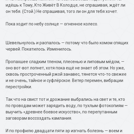
идёшь к Тому, Кто Живёт В Колодце, не спрашивая, ждёт ли
он тебя. (Стой.) Не спрашивая, того ли он для тебя хочет.
Пока ходит по небу солнце — огненное колесо.
Шевельнулось и распалось — потому что было комом спящих
червей. Покатилось. Изменилось.
Пропахшее сладким тленом, плесенью и липовым мёдом, —
оно вот-вот лопнет, хотя пока ещё не знает об этом. Но уже,
сквозь простроченный ржой занавес, тянется что-то свежее
и не очень, тайное и суфлёрское. Ветер перемен, вибрации
перестройки.
Так что на свист тот и дрожание выбрались на свет и те, кто
по проводам может зарядить воду, по тухлым фотокопиям —
выучить «древнее боевое искусство», по перепутанным
заговорам воссоздать камлания.
И по профилю двадцати пяти эр изгнать болезнь — воем и