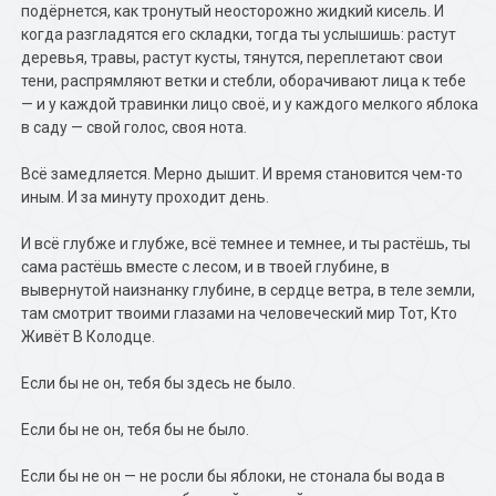
подёрнется, как тронутый неосторожно жидкий кисель. И
когда разгладятся его складки, тогда ты услышишь: растут
деревья, травы, растут кусты, тянутся, переплетают свои
тени, распрямляют ветки и стебли, оборачивают лица к тебе
— и у каждой травинки лицо своё, и у каждого мелкого яблока
в саду — свой голос, своя нота.
Всё замедляется. Мерно дышит. И время становится чем-то
иным. И за минуту проходит день.
И всё глубже и глубже, всё темнее и темнее, и ты растёшь, ты
сама растёшь вместе с лесом, и в твоей глубине, в
вывернутой наизнанку глубине, в сердце ветра, в теле земли,
там смотрит твоими глазами на человеческий мир Тот, Кто
Живёт В Колодце.
Если бы не он, тебя бы здесь не было.
Если бы не он, тебя бы не было.
Если бы не он — не росли бы яблоки, не стонала бы вода в