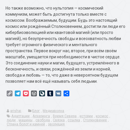
Но также возможно, что нультопия — космический
коммунизм, может быть достигнута только вместе с
космосом. Воображаемым, будущим. Будь это настоящий
космос или рождённый Столкновением, достигли ли люди его
кибербиоэволюцией или квантовой магией (или просто
магией), но безупречность свободы и всеохватность любви
требует огромного физического и ментального
пространства. Первое вокруг нас, второе, при всём своём
масштабе, умещается при необходимости в чистое сердце.
Это соединение науки и магии, будущего, устремлённого в
бесконечность, и связи, рождённой из земли и корней,
свобода и любовь — то, что даже в невероятном будущем
позволяет нам всё ещё называть себя людьми.
Copy
Telegram
Pocket
WordPress
LiveJournal
Tumblr
VK
Отправить
Link
arishai
Блог
,
Медиаволна
Адаптации
,
Алхеринга
,
Время Севера
,
истории
,
космос
,
люди
,
машины
,
свобода
,
Связка
,
ссылка
,
Столкновение
,
Страна болот и камней
,
эволюция