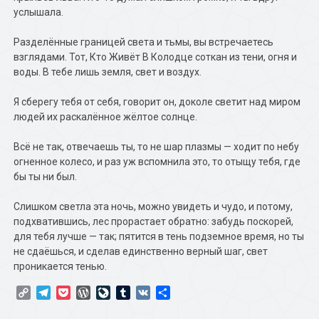
услышала.
Разделённые границей света и тьмы, вы встречаетесь
взглядами. Тот, Кто Живёт В Колодце соткан из тени, огня и
воды. В тебе лишь земля, свет и воздух.
Я сберегу тебя от себя, говорит он, доколе светит над миром
людей их раскалённое жёлтое солнце.
Всё не так, отвечаешь ты, то не шар плазмы — ходит по небу
огненное колесо, и раз уж вспомнила это, то отыщу тебя, где
бы ты ни был.
Слишком светла эта ночь, можно увидеть и чудо, и потому,
подхватившись, лес прорастает обратно: забудь поскорей,
для тебя лучше — так; пятится в тень подземное время, но ты
не сдаёшься, и сделав единственно верный шаг, свет
проникается тенью.
Copy
Telegram
Pocket
WordPress
LiveJournal
Tumblr
VK
Отправить
Link