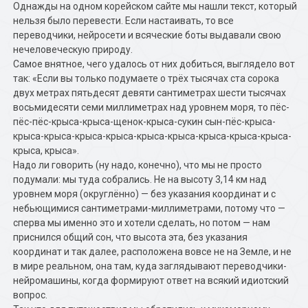
Однажды на одном корейском сайте мы нашли текст, который
нельзя было перевести. Если настаивать, то все
переводчики, нейросети и всяческие боты выдавали свою
нечеловеческую природу.
Самое внятное, чего удалось от них добиться, выглядело вот
так: «Если вы только подумаете о трёх тысячах ста сорока
двух метрах пятьдесят девяти сантиметрах шести тысячах
восьмидесяти семи миллиметрах над уровнем моря, то пёс-
пёс-пёс-крыса-крыса-щенок-крыса-сукин сын-пёс-крыса-
крыса-крыса-крыса-крыса-крыса-крыса-крыса-крыса-крыса-
крыса, крыса».
Надо ли говорить (ну надо, конечно), что мы не просто
подумали: мы туда собрались. Не на высоту 3,14 км над
уровнем моря (округлённо) — без указания координат и с
небьющимися сантиметрами-миллиметрами, потому что —
сперва мы именно это и хотели сделать, но потом — нам
приснился общий сон, что высота эта, без указания
координат и так далее, расположена вовсе не на Земле, и не
в мире реальном, она там, куда заглядывают переводчики-
нейромашины, когда формируют ответ на всякий идиотский
вопрос.