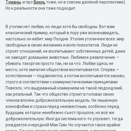
Туманы
, и про
Вихрь
тоже, но в совсем далёкой перспективе).
Но к реальности она тоже подходит.
В утопии нет любви, но люди хотя бы свободны. Вот вам
классический пример, который в пору уже возненавидеть,
настолько он избит: мир Полдня. Утопия утопичнее всех: мир
свободных в своих желаниях и воле психопатов. Люди не
строят отношений, не воспитывают собственных детей, даже
не заводят домашних животных. Любимое развлечение —
убивать тахоргов просто так, ни за что. Любви здесь не
место, хотя эмпатия обществом воспитывается. Сперва —
естественная — подавляется, а потом воспитывается заново,
строго в соответствии с коммунистическими принципами.
Повезло, что выдуманный коммунизм не такой людоедский,
как реальный. Так что общество строит в головах своих
членов вполне доброжелательную модель. Не лишённую
ксенофобии и страха перед неизвестным, особенно перед
будущим, которое неизбежно съест прошлое, но всё же
доброжелательную. Иногда система кого-то упускает, тогда
рождается очередной Мак Сим. Но случается такое крайне