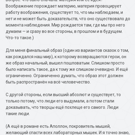
Воображение порождает материю, материя провоцирует
работу воображения, существует то, что мы наблюдаем, и
нет и не может быть доказательств, что оно существовало до
момента наблюдения. Мир рождается там, где мы про него
думаем — и сразу во все стороны, в прошлом и в будущем.
Что-то такое.)
Для меня финальный образ (один из вариантов сказок о том,
как рождался наш мир), к которому возвращаются герои, он
же образ начальный, вышел пошловатым. Слишком просто
было написать такое, да к тому же слишком очевидно. И ещё
ограниченно. Ограниченно думать, что образ этот должен
быть распространён на всё человечество.
С другой стороны, если высший абсолют и существует, то
только потому, что люди его выдумали, а потом стали
доказывать, что творцы ещё похлеще его самого. Люди
такие люди.
(А ещё в романе есть Аполлон, покровитель мышей,
желающий спасти всех лабораторных мышек. И я точно знаю,