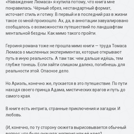
«Наваждение Люмаса» я купила потому, что книга мне
понравилась. Чёрный обрез, нестандартный формат,
источает стиль и готику. В первый и в последний раз в жизни
такое со мной произошло. Ах, да, в аннотации завуалировано
сообщалось о возможностях путешествий по ландшафтам
ментальной бездны. Как мимо такого пройти.
Героиня романа тоже не прошла мимо книги — труда Томаса
Люмаса о мысленных экспериментах, которые открывают
путь в иную реальность. А там так: чем дальше идёшь, тем
глубже тонешь. Если зайти слишком далеко, погибнешь для
реальности этой. Опасное дело.
Но Ариэль, конечно же, пускается в это путешествие. По пути
находя своего принца Адама, мистических врагов и путь до
самого края.
В книге есть интрига, странные приключения и загадки. И
любовь.
(И, конечно, по ту сторону сюжета вырисовывается обычный
вопрос: что было сначала: материя или её идея?