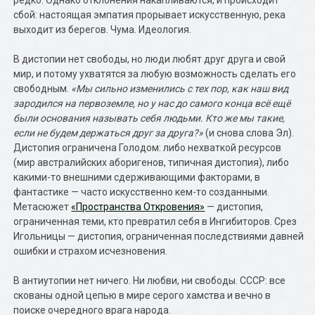
редко. Однако отклонения накапливаются, и происходит
сбой: настоящая эмпатия прорывает искусственную, река
выходит из берегов. Чума. Идеология.
В дистопии нет свободы, но люди любят друг друга и свой
мир, и потому ухватятся за любую возможность сделать его
свободным.
«Мы сильно изменились с тех пор, как наш вид
зародился на первоземле, но у нас до самого конца всё ещё
были основания называть себя людьми. Кто же мы такие,
если не будем держаться друг за друга?»
(и снова слова Эл).
Дистопия ограничена Голодом: либо нехваткой ресурсов
(мир австралийских аборигенов, типичная дистопия), либо
какими-то внешними сдерживающими факторами, в
фантастике — часто искусственно кем-то созданными.
Метасюжет
«Пространства Откровения»
— дистопия,
ограниченная теми, кто превратил себя в Ингибиторов. Срез
Игольницы — дистопия, ограниченная последствиями давней
ошибки и страхом исчезновения.
В антиутопии нет ничего. Ни любви, ни свободы. СССР: все
скованы одной цепью в мире серого хамства и вечно в
поиске очередного врага народа.