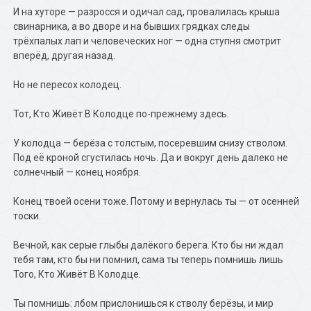
И на хуторе — разросся и одичал сад, провалилась крыша
свинарника, а во дворе и на бывших грядках следы
трёхпалых лап и человеческих ног — одна ступня смотрит
вперёд, другая назад.
Но не пересох колодец.
Тот, Кто Живёт В Колодце по-прежнему здесь.
У колодца — берёза с толстым, посеревшим снизу стволом.
Под её кроной сгустилась ночь. Да и вокруг день далеко не
солнечный — конец ноября.
Конец твоей осени тоже. Потому и вернулась ты — от осенней
тоски.
Вечной, как серые глыбы далёкого берега. Кто бы ни ждал
тебя там, кто бы ни помнил, сама ты теперь помнишь лишь
Того, Кто Живёт В Колодце.
Ты помнишь: лбом прислонишься к стволу берёзы, и мир