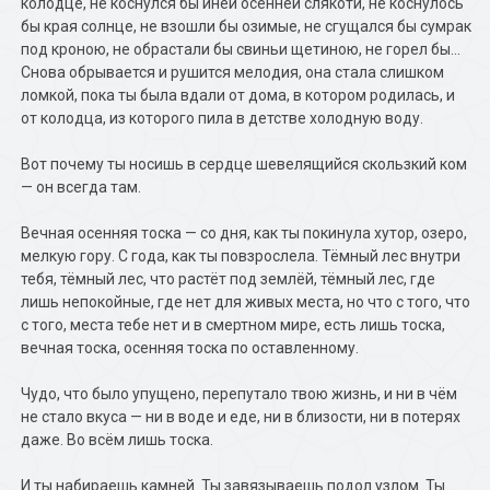
колодце, не коснулся бы иней осенней слякоти, не коснулось
бы края солнце, не взошли бы озимые, не сгущался бы сумрак
под кроною, не обрастали бы свиньи щетиною, не горел бы…
Снова обрывается и рушится мелодия, она стала слишком
ломкой, пока ты была вдали от дома, в котором родилась, и
от колодца, из которого пила в детстве холодную воду.
Вот почему ты носишь в сердце шевелящийся скользкий ком
— он всегда там.
Вечная осенняя тоска — со дня, как ты покинула хутор, озеро,
мелкую гору. С года, как ты повзрослела. Тёмный лес внутри
тебя, тёмный лес, что растёт под землёй, тёмный лес, где
лишь непокойные, где нет для живых места, но что с того, что
с того, места тебе нет и в смертном мире, есть лишь тоска,
вечная тоска, осенняя тоска по оставленному.
Чудо, что было упущено, перепутало твою жизнь, и ни в чём
не стало вкуса — ни в воде и еде, ни в близости, ни в потерях
даже. Во всём лишь тоска.
И ты набираешь камней. Ты завязываешь подол узлом. Ты