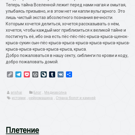
Теперь тайна Вселенной лежит перед нами нагая и омытая,
улыбаясь призывно, и в этом нет ни капли вульгарного. Это
лишь чистый экстаз абсолютного познания вечности.
Которым хочется делиться, хочется рассказывать о нём,
хочется, чтобы каждый мог приблизиться к великой тайне и
постигнуть её, ибо она есть пёс-пёс-пёс-крыса-крыса-щенок-
крыса-сукин сын-пёс-крыса-крыса-крыса-крыса-крыса-крыса-
крыса-крыса-крыса-крыса-крыса, крыса.
Добро пожаловаться в нашу секту, сиблинги по крови и коду,
добро пожаловать домой.
Copy
Telegram
Pocket
WordPress
LiveJournal
Tumblr
VK
Отправить
Link
arishai
Блог
,
Медиаволна
истории
,
нейромашина
,
Страна болот и камней
Плетение