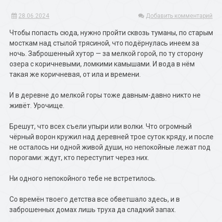
28.06.2024
Добавить комментарий
Чтобы попасть сюда, нужно пройти сквозь туманы, по старым
мосткам над стылой трясиной, что подёрнулась инеем за
ночь. Заброшенный хутор — за мелкой горой, по ту сторону
озера с коричневыми, ломкими камышами. И вода в нём
такая же коричневая, от ила и времени.
И в деревне до мелкой горы тоже давным-давно никто не
живёт. Урочище.
Брешут, что всех съели упыри или волки. Что огромный
чёрный ворон кружил над деревней трое суток кряду, и после
не осталось ни одной живой души, но непокойные лежат под
порогами: ждут, кто переступит через них.
Ни одного непокойного тебе не встретилось.
Со времён твоего детства все обветшало здесь, и в
заброшенных домах лишь труха да сладкий запах.