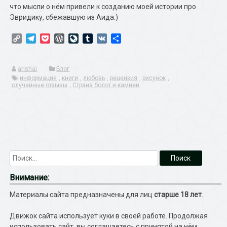
что мысли о нём привели к созданию моей истории про
Эвридику, сбежавшую из Аида.)
Copy
Telegram
Pocket
WordPress
LiveJournal
Tumblr
VK
Отправить
Link
arishai
Блог
информация
,
книги
,
любовь
,
рецензия
,
рисунок
,
случайные отзывы
,
Страна болот и камней
Внимание:
Материалы сайта предназначены для лиц
старше 18 лет
.
Движок сайта использует куки в своей работе. Продолжая
использовать сайт, вы соглашаетесь с принятой на нём