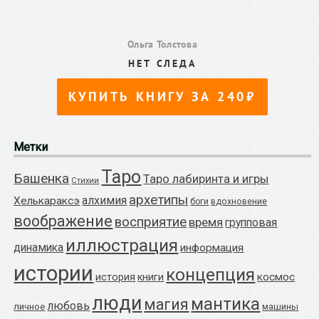
Метки
Таро
Башенка
Таро лабиринта и игры
Стихии
архетипы
алхимия
Хелькараксэ
боги
вдохновение
воображение
восприятие
время
групповая
иллюстрация
динамика
информация
истории
концепция
космос
история
книги
люди
мантика
магия
любовь
личное
машины