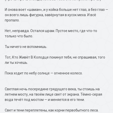
И снова воет «шаман», и у койка больше нет глаз, а без глаз —
он всего лишь фигурка, завёрнутая в кусок меха. И всё
пропало.
Нет, неправда. Остался шрам. Пустое место, где что-то
только что было.
Ты ничего не вспомнишь.
Тот, Кто Живёт В Колодце покинул тебя, не спрашивая, того
ли ты хочешь.
Пока ходит по небу солнце — огненное колесо.
Светлая ночь посередине грядущего века, ты стоишь на
летнем мосту, на твоём лице свет от экрана. Тёмно-серая
вода течёт под мостом — и меняется в его тени.
Свет и тени переплетены, как корни первобытного леса.