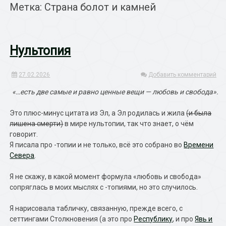
Метка: Страна болот и камней
Нультопия
27.02.2026
Добавить комментарий
«…есть две самые и равно ценные вещи — любовь и свобода».
Это плюс-минус цитата из Эл, а Эл родилась и жила
(и была
лишена смерти)
в мире нультопии, так что знает, о чём
говорит.
Я писала про -топии и не только, всё это собрано во
Времени
Севера
.
Я не скажу, в какой момент формула «любовь и свобода»
сопряглась в моих мыслях с -топиями, но это случилось.
Я нарисовала табличку, связанную, прежде всего, с
сеттингами Столкновения (а это про
Республику
, и про
Явь и