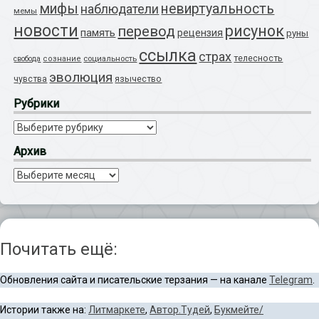
мифы
невиртуальность
наблюдатели
мемы
новости
рисунок
перевод
память
рецензия
руны
ссылка
страх
телесность
социальность
свобода
сознание
эволюция
язычество
чувства
Рубрики
Рубрики
Архив
Архив
Почитать ещё:
Обновления сайта и писательские терзания — на канале
Telegram
.
Истории также на:
Литмаркете
,
Автор.Тудей
,
Букмейте/