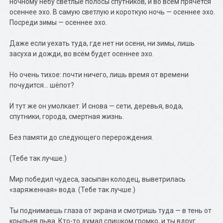
ночному небу светлые полосы спутников, и во всём прячется
осеннее эхо. В самую светлую и короткую ночь — осеннее эхо.
Посреди зимы — осеннее эхо.
Даже если уехать туда, где нет ни осени, ни зимы, лишь
засуха и дожди, во всём будет осеннее эхо.
Но очень тихое: почти ничего, лишь время от времени
почудится… шёпот?
И тут же он умолкает. И снова — сети, деревья, вода,
спутники, города, смертная жизнь.
Без памяти до следующего перерождения.
(Тебе так лучше.)
Мир победил чудеса, засыпан колодец, выветрилась
«заряженная» вода. (Тебе так лучше.)
Ты поднимаешь глаза от экрана и смотришь туда — в тень от
крыльев льва. Кто-то думал слишком громко, и ты вдруг