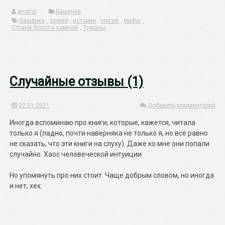
arishai
Башенка
Башенка
,
время
,
истории
,
магия
,
мифы
,
Страна болот и камней
,
Туманы
Случайные отзывы (1)
22.01.2021
Добавить комментарий
Иногда вспоминаю про книги, которые, кажется, читала
только я (ладно, почти наверняка не только я, но всё равно
не сказать, что эти книги на слуху). Даже ко мне они попали
случайно. Хаос человеческой интуиции.
Но упомянуть про них стоит. Чаще добрым словом, но иногда
и нет, хех.