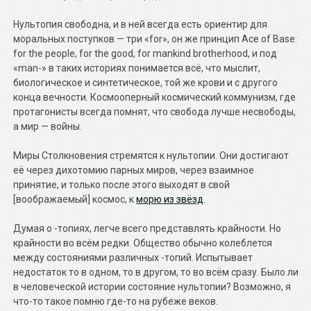
Нультопия свободна, и в ней всегда есть ориентир для
моральных поступков — три «for», он же принцип Ace of Base:
for the people, for the good, for mankind brotherhood, и под
«man-» в таких историях понимается всё, что мыслит,
биологическое и синтетическое, той же крови и с другого
конца вечности. Космооперный космический коммунизм, где
протагонисты всегда помнят, что свобода лучше несвободы,
а мир — войны.
Миры Столкновения стремятся к нультопии. Они достигают
её через дихотомию парных миров, через взаимное
принятие, и только после этого выходят в свой
[воображаемый] космос, к
морю из звёзд
.
Думая о -топиях, легче всего представлять крайности. Но
крайности во всём редки. Общество обычно колеблется
между состояниями различных -топий. Испытывает
недостаток то в одном, то в другом, то во всём сразу. Было ли
в человеческой истории состояние нультопии? Возможно, я
что-то такое помню где-то на рубеже веков.