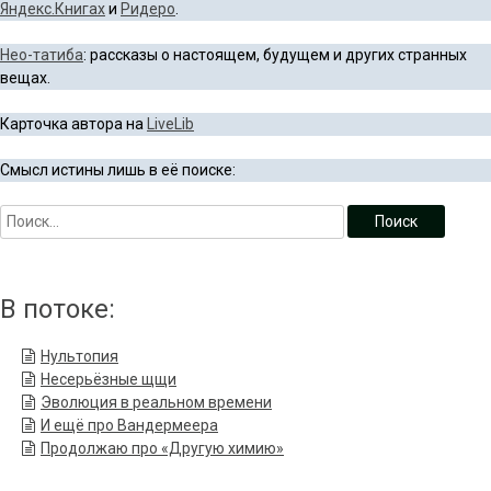
Яндекс.Книгах
и
Ридеро
.
Нео-татиба
: рассказы о настоящем, будущем и других странных
вещах.
Карточка автора на
LiveLib
Смысл истины лишь в её поиске:
В потоке:
Нультопия
Несерьёзные щщи
Эволюция в реальном времени
И ещё про Вандермеера
Продолжаю про «Другую химию»