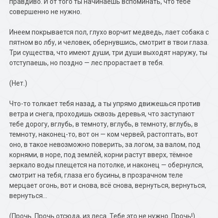
правдиво. И от того ты начинаешь вспоминать, что тебе
совершенно не нужно.
Инеем покрывается пол, глухо ворчит медведь, лает собака с
пятном во лбу, и человек, обернувшись, смотрит в твои глаза.
Три существа, что имеют души, три души выходят наружу, ты
отступаешь, но поздно — лес прорастает в тебя.
(Нет.)
Что-то толкает тебя назад, а ты упрямо движешься против
ветра и снега, проходишь сквозь деревья, что заступают
тебе дорогу, вглубь, в темноту, вглубь, в темноту, вглубь, в
темноту, наконец-то, вот он — ком червей, растоптать, вот
оно, в такое невозможно поверить, за логом, за валом, под
корнями, в норе, под землёй, корни растут вверх, тёмное
зеркало воды плещется на потолке, и наконец — обернулся,
смотрит на тебя, глаза его бусины, в прозрачном теле
мерцает огонь, вот и снова, всё снова, вернуться, вернуться,
вернуться…
(Прочь. Прочь отсюда, из леса. Тебе это не нужно. Прочь!)