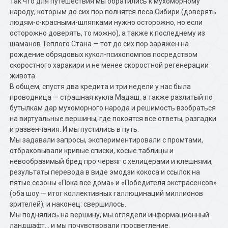
Так что для путешествия мы обратились к мухоморному
народу, которым до сих пор полнятся леса Сибири (доверять
людям-с-красными-шляпками нужно осторожно, но если
осторожно доверять, то можно), а также к последнему из
шаманов Тёплого Стана — тот до сих пор заряжен на
рождение обрядовых кукол-психопомпов посредством
скоростного харакири и не менее скоростной регенерации
живота.
В общем, спустя два кредита и три недели у нас была
проводница — страшная кукла Мадаш, а также разлитый по
бутылкам дар мухоморного народа и решимость взобраться
на виртуальные вершины, где покоятся все ответы, разгадки
и развенчания. И мы пустились в путь.
Мы задавали запросы, экспериментировали с промтами,
отбраковывали кривые списки, косые таблицы и
невообразимый бред про червяг с хелицерами и клешнями,
результаты перевода в виде эмодзи кокоса и ссылок на
пятые сезоны «Пока все дома» и «Победителя экстрасенсов»
(оба шоу — итог коллективных галлюцинаций миллионов
зрителей), и наконец: свершилось.
Мы поднялись на вершину, мы оглядели информационный
ландшафт… и мы почувствовали просветление.