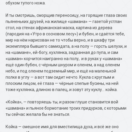
обухом тупого ножа.
И ты смотришь, сморщив переносицу, на горящие глаза своих
пьяненьких друзей, на жилище «шамана» — газетой устлан
стол, на стенах африканская маска, картина из дерева
(пародия на «Утро в сосновом лесу») и бубен, и сдаётся тебе,
мир на нём нарисован не то чтобы верно, и в шкафу три
экземпляра бывшего самиздата, а на полу — горсть шелухи, и
на «шамане», ей-богу, кухлянка, задранная до пупа, и сам
«шаман» корчится наигранно на полу, и в руках у «шамана»
ещё один бубен, с чёрным шнуром и оленем, а над оленем
небо, и под оленем подземный мир, и ещё на маленькой
полке в углу — а вот там сидит нечто. Кукла с круглым и
плоским лицом, её глаза — чёрные слепые бусины, на ней
тоже кухлянка, длиною в палец, и зовут эту куклу… койка.
«Койка», — повторяешь ты, и разом глуше становится вой
«шамана» и пьяное бормотание троих придурков, с которыми
ты сейчас желала бы не знаться.
Койка — смешное имя для вместилища духа, и всё же оно