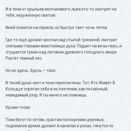
И в тени от крыльев молчаливого льва кто-то смотрит на
тебя, окружённую светом.
Иней ложится на перила, но быстро тает: ночь тепла.
Где-то ещё дрожат мостки над стылой трясиной, смотрит
слепыми глазами вместилище духа. Падает на весы перо, и
сгущается туман над логовом древнего голодного зверя.
Растёт тёмный лес.
Но не здесь. Здесь — тихо.
В твоей душе свет и тени переплетены. Тот, Кто Живёт В
Колодце спрятал себя в их плетении, как потаённый,
невидимый узор. И ты ничего не помнишь.
Кроме тоски.
Токи бегут по сетям, срастаются корнями деревья,
подземное время дрожит в каналах и реках, тянутся по