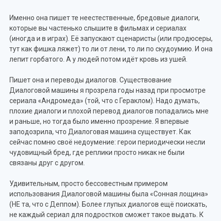
Именно она пишет те неестественные, бредовые диалоги,
которые вы частенько слышите в фильмах и сериалах
(иногда и в играх). Её запускают сценаристы (или продюсеры,
тут как фишка ляжет) то ли от лени, то ли по скудоумию. И она
лепит горбатого. А у людей потом идёт кровь из ушей.
Пишет она и переводы диалогов. Существование
Диалоговой машины я прозрела годы назад при просмотре
сериала «Андромеда» (той, что с Гераклом). Надо думать,
плохие диалоги и плохой перевод диалогов попадались мне
и раньше, но тогда было именно прозрение. Я впервые
заподозрила, что Диалоговая машина существует. Как
сейчас помню своё недоумение: герои периодически несли
чудовищный бред, где реплики просто никак не были
связаны друг с другом.
Удивительным, просто бессовестным примером
использования Диалоговой машины была «Сонная лощина»
(НЕ та, что с Деппом). Более глупых диалогов ещё поискать,
не каждый сериал для подростков сможет такое выдать. К