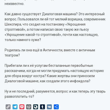
неизвестно.
Как давно существует Диалоговая машина? Это интересный
вопрос. Пользовался ли ей тот мелкий воришка, современник
Шекспира, что сходил на постановку «Укрощения
строптивой», а потом написал свою такую же пьесу
«Укрощение какой-то строптивой», почти как настоящую,
только намного хуже?
Родилась ли она ещё в Античности, вместе с античным
театром?
Прибегали ли к её услугам бесталанные первобытные
рассказчики, когда не могли придумать настоящую историю
для сбора вокруг костра? Какие жертвы они приносили
Диалоговой машине, как создали этого инфоидола?
Ну и не последний, разумеется, вопрос: и как теперь эту тварь
развоплотить-то?
Copy
Telegram
Pocket
WordPress
LiveJournal
Tumblr
VK
Отправить