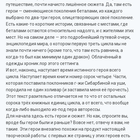
путешествие, почти начисто лишённое сюжета. Да, там есть
герои — сменяющиеся поколения беталами, из каждого
выбрано по два-три героя, олицетворяющих своё поколение.
Есть какие-то короткие истории, связанные с местами, где
беталами остаются относительно надолго, и с жителями этих
мест. Но на самом деле — это подробнейший путевой очерк,
энциклопедия мира, о котором первую треть цикла мы не
знали почти ничего (кроме того, что там есть равнина, а
когда-то был как минимум один дракон). Облачённый в
одежды хроник лор этого сеттинга.
И вот, наконец, наступает время истинного героя всего
цикла. Наступает время книги номер сорок четыре. Части,
которая поставила поклонников г-жи Сибарбиной на уши,
породила не один холивар (и заставила меня её прочесть).
Этот текст разительно отличается не то что от остальных
сорока трёх книжных единиц цикла, а от всего, что вообще
когда-либо выходило из-под пера авторессы.
Для начала здесь есть герои и сюжет. Но как, спросите вы,
вроде бы герои были и раньше? Вовсе нет, отвечу я вам, не
такие. Эти герои внезапно похожи на продукт настоящей
творческой работы: с первых же страниц у этих героев есть