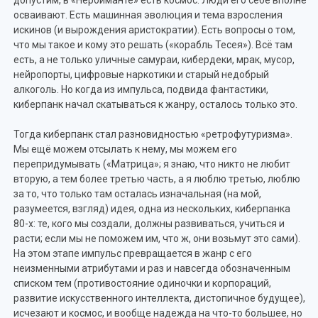
допустим, в «Неройманте» есть космос. Люди его себе вполне
осваивают. Есть машинная эволюция и тема взросления
искинов (и вырождения аристократии). Есть вопросы о том,
что мы такое и кому это решать («корабль Тесея»). Всё там
есть, а не только уличные самураи, кибердеки, мрак, мусор,
нейропорты, цифровые наркотики и старый недобрый
алкоголь. Но когда из импульса, подвида фантастики,
киберпанк начал скатываться к жанру, осталось только это.
Тогда киберпанк стал разновидностью «ретрофутуризма».
Мы ещё можем отсылать к нему, мы можем его
перепридумывать («Матрица»; я знаю, что никто не любит
вторую, а тем более третью часть, а я люблю третью, люблю
за то, что только там осталась изначальная (на мой,
разумеется, взгляд) идея, одна из нескольких, киберпанка
80-х: те, кого мы создали, должны развиваться, учиться и
расти; если мы не поможем им, что ж, они возьмут это сами).
На этом этапе импульс превращается в жанр с его
неизменными атрибутами и раз и навсегда обозначенным
списком тем (противостояние одиночки и корпораций,
развитие искусственного интеллекта, дистопичное будущее),
исчезают и космос, и вообще надежда на что-то большее, но