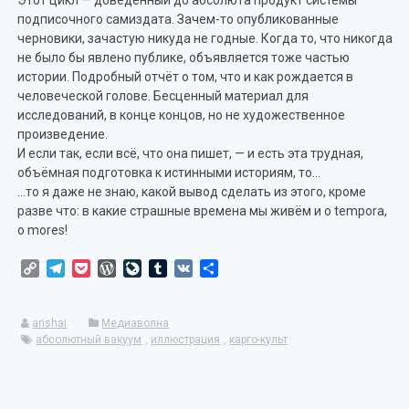
подписочного самиздата. Зачем-то опубликованные
черновики, зачастую никуда не годные. Когда то, что никогда
не было бы явлено публике, объявляется тоже частью
истории. Подробный отчёт о том, что и как рождается в
человеческой голове. Бесценный материал для
исследований, в конце концов, но не художественное
произведение.
И если так, если всё, что она пишет, — и есть эта трудная,
объёмная подготовка к истинными историям, то…
…то я даже не знаю, какой вывод сделать из этого, кроме
разве что: в какие страшные времена мы живём и o tempora,
o mores!
Copy
Telegram
Pocket
WordPress
LiveJournal
Tumblr
VK
Отправить
Link
arishai
Медиаволна
абсолютный вакуум
,
иллюстрация
,
карго-культ