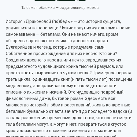
Та самая обложка — родительница мемов
История «Драконовой (по)беды» — это история существ,
родившихся на пепелище. Чужие зовут их «угольками», но их
самоназвание — беталами. Они не знают ничего, кроме
обгорелых артефактов великого древнего народа
Булгарийцев и легенд, которые придумали сами.
Собственное происхождение для них неясно. Кто они?
Создания древнего народа, или нечто, зародившиеся из
предсмертного чудовищного крика тысячей разумов, или
просто цветы, выросшие на чужом пепле? Примерное первая
треть цикла, одиннадцать книг (и пять тысяч лет) посвящены
медленному, завораживающему в своей детальности
описанию их жизни и исканий. Это чудовищно подробный,
физиологичный даже, бытовой роман. Здесь есть всё:
множество историй любви и расставаний, жизнь конкретных
беталами буквально от акта зачатия до последнего вздоха (и
начала разложения временами: дело в том, что после смерти
тела беталами могут, а могут и нет, превратиться в сгусток
кристаллизованного пламени, и именно этот материал и
составляет основную статью экспорта новых жителей