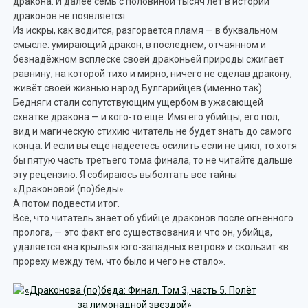
дракона. И далее семь с половиной тысяч лет в истории
драконов не появляется.
Из искры, как водится, разгорается пламя — в буквальном
смысле: умирающий дракон, в последнем, отчаянном и
безнадёжном всплеске своей драконьей природы сжигает
равнину, на которой тихо и мирно, ничего не сделав дракону,
живёт своей жизнью народ Булгарийцев (именно так).
Бедняги стали сопутствующим ущербом в ужасающей
схватке дракона — и кого-то ещё. Имя его убийцы, его пол,
вид и магическую стихию читатель не будет знать до самого
конца. И если вы ещё надеетесь осилить если не цикл, то хотя
бы пятую часть третьего тома финала, то не читайте дальше
эту рецензию. Я собираюсь выболтать все тайны
«Драконовой (по)беды».
А потом подвести итог.
Всё, что читатель знает об убийце драконов после огненного
пролога, — это факт его существования и что он, убийца,
удаляется «на крыльях юго-западных ветров» и скользит «в
прореху между тем, что было и чего не стало».