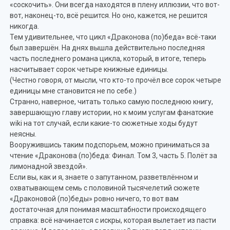
«соскочить». Они всегда находятся в плену иллюзии, что вот-
вот, наконец-то, всё решится. Но оно, кажется, не решится
никогда.
Тем удивительнее, что цикл «Драконова (по)беда» всё-таки
был завершён. На днях вышла действительно последняя
часть последнего романа цикла, который, в итоге, теперь
насчитывает сорок четыре книжные единицы.
(Честно говоря, от мысли, что кто-то прочёл все сорок четыре
единицы мне становится не по себе.)
Странно, наверное, читать только самую последнюю книгу,
завершающую главу истории, но к моим услугам фанатские
wiki на тот случай, если какие-то сюжетные ходы будут
неясны.
Вооружившись таким подспорьем, можно приниматься за
чтение «Драконова (по)беда: Финал. Том 3, часть 5. Полёт за
лимонадной звездой».
Если вы, как и я, знаете о запутанном, разветвлённом и
охватывающем семь с половиной тысячелетий сюжете
«Драконовой (по)беды» ровно ничего, то вот вам
достаточная для понимая масштабности происходящего
справка: всё начинается с искры, которая вылетает из пасти