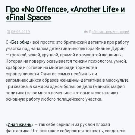
Про «No Offence», «Another Life» и
«Final Space»
06.08.2019
Добавить комментарий
С «
Без обид
» всё просто: это британский детектив про работу
участка под началом детектива-инспектора Вивьен Диринг
— громкой, яркой, крупной, прямой и хамоватой женщины.
Которая на поверку оказывается тонким психологом, умной,
храброй и готовой на многое ради торжества
справедливости. Один из самых необычных и
запоминающихся образов женщины-детектива в масскульте.
Три сезона, в каждом одном большое дело (маньяк; мафия;
политика) плюс много поменьше, которые и составляют
основную работу любого полицейского участка.
«
Иная жизнь
» — так себе сериал и из рук вон плохая
фантастика. Что они такое собираются показать, создатели