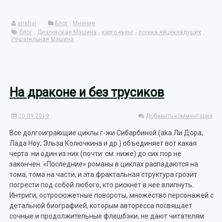
Link
arishai
Блог
,
Мнение
блог
,
Диалоговая Машина
,
карго-культ
,
логика яйцекладущих
,
Решательная Машина
На драконе и без трусиков
20.09.2019
Добавить комментарий
Все долгоиграющие циклы г-жи Сибарбиной (aka Ли Дора,
Лада Ноу, Эльза Колючкина и др.) объединяет вот какая
черта: ни один из них (почти: см. ниже) до сих пор не
закончен. «Последние» романы в циклах распадаются на
тома, тома на части, и эта фрактальная структура грозит
погрести под собой любого, кто рискнёт в неё влипнуть.
Интриги, остросюжетные повороты, множество персонажей с
детальной биографией, которым авторесса посвящает
сочные и продолжительные флешбэки, не дают читателям