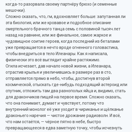
когда-то разорвала своему партнёру брюхо (и семенные
мешочки).
Сложно сказать, что, гм, вдохновляет больше: запутанная ли
эта биология, или же кровавое и подробное описание
смертельного брачного танца семь с половиной тысяч лет
назад на равнине, или же финальное, самое жаркое и
чудовищное соитие героев, когда последний из беталами
уже превращается в нечто вроде огненного головастика,
чтобы внедриться в тело Илеанары. Как я написала,
физически это всё выглядит крайне растяжимо.
Огила исчезает, дав начало новой жизни, а Илеанара,
отрастив крылья и увеличившись в размере раз в сто,
отправляется прямо в небо, чтобы, достигнув второй
космической, отыскать где-нибудь подходящий астероид или
спутник, отложить там два разнополых яйца и, видимо, стать
для дракончиков пищей на первое время. Сложно сказать,
что она понимает, думает и чувствует, потому что
внутренний монолог её уже уходит в чириканье и щёлканье
драконьего наречия — чистое дрожание радиоволн. И всё,
что нам остаётся, — чёрное пятно в небе, быстро
превращающееся в едва заметную точку, чтобы исчезнуть