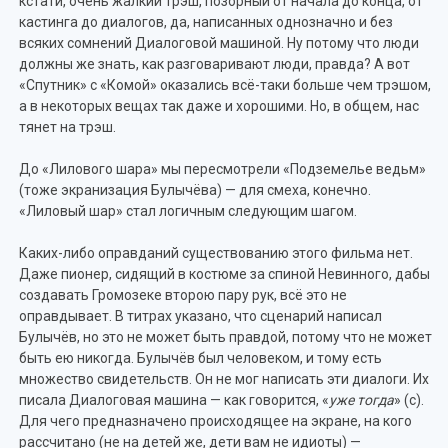
кстати, очень жалкий трэш, позорный от начала до конца, от
кастинга до диалогов, да, написанных однозначно и без
всяких сомнений Диалоговой машиной. Ну потому что люди
должны же знать, как разговаривают люди, правда? А вот
«Спутник» с «Комой» оказались всё-таки больше чем трэшом,
а в некоторых вещах так даже и хорошими. Но, в общем, нас
тянет на трэш.
До «Лилового шара» мы пересмотрели «Подземелье ведьм»
(тоже экранизация Булычёва) — для смеха, конечно.
«Лиловый шар» стал логичным следующим шагом.
Каких-либо оправданий существованию этого фильма нет.
Даже пионер, сидящий в костюме за спиной Невинного, дабы
создавать Громозеке второю пару рук, всё это не
оправдывает. В титрах указано, что сценарий написал
Булычёв, но это не может быть правдой, потому что не может
быть ею никогда. Булычёв был человеком, и тому есть
множество свидетельств. Он не мог написать эти диалоги. Их
писала Диалоговая машина — как говорится, «
уже тогда
» (с).
Для чего предназначено происходящее на экране, на кого
рассчитано (не на детей же, дети вам не идиоты) —