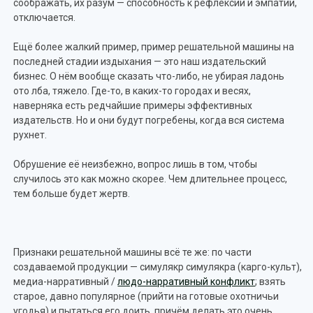
соображать, их разум — способность к рефлексии и эмпатии,
отключается.
Ещё более жалкий пример, пример решательной машины на
последней стадии издыхания — это наш издательский
бизнес. О нём вообще сказать что-либо, не убирая ладонь
ото лба, тяжело. Где-то, в каких-то городах и весях,
наверняка есть редчайшие примеры эффективных
издательств. Но и они будут погребены, когда вся система
рухнет.
Обрушение её неизбежно, вопрос лишь в том, чтобы
случилось это как можно скорее. Чем длительнее процесс,
тем больше будет жертв.
Признаки решательной машины всё те же: по части
создаваемой продукции — симулякр симулякра (карго-культ),
медиа-нарративный /
людо-нарративный конфликт
; взять
старое, давно популярное (прийти на готовые охотничьи
угодья) и пытаться его доить, причём делать это очень