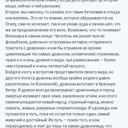
вещи, сейчас о ней расскажу.
Второе: мы наконец-то узнаём, кто такие беталами и откуда
они взялись. Это не то знание, которое обрушивается на
Огилу, сам он исчезает, так и не узнав, куда и зачем шёл, что
же за предназначение его вело. Возможно, что-то понимает
Илеанара в самом конце. Читатель же узнаёт всё из
флешбэков, довольно остроумных вставок «старинного
трактата о драконах» и как бы отрывков из хроник
цивилизации тех самых драконов, космических странников,
чужого и очень древнего вида, чьё размножение — более
чем странный и очень затянутый процесс.
Войдя в охоту и встретив представителя своего вида, но
другого пола (а драконы вообще крайне редки и давно
разлетелись по Вселенной), драконы вступают в брачную
битву. И дракон всегда проигрывает драконнице и перед
смертью изливает своё семя, закалённое огнём, и из этого
семени рождается новый народ, странный народ, можно
сказать, живые, разумные сперматозоиды. И однажды они
пускаются в путь, пока не остаётся только один, самый
живучий и достойный. Их путь — поиск того, в ком
переродилась и спит до поры та самая драконница, что