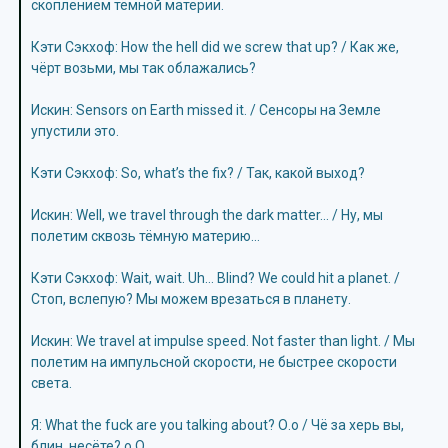
скоплением тёмной материи.
Кэти Сэкхоф: How the hell did we screw that up? / Как же,
чёрт возьми, мы так облажались?
Искин: Sensors on Earth missed it. / Сенсоры на Земле
упустили это.
Кэти Сэкхоф: So, what’s the fix? / Так, какой выход?
Искин: Well, we travel through the dark matter… / Ну, мы
полетим сквозь тёмную материю…
Кэти Сэкхоф: Wait, wait. Uh… Blind? We could hit a planet. /
Стоп, вслепую? Мы можем врезаться в планету.
Искин: We travel at impulse speed. Not faster than light. / Мы
полетим на импульсной скорости, не быстрее скорости
света.
Я: What the fuck are you talking about? О.о / Чё за херь вы,
блин, несёте? о.О