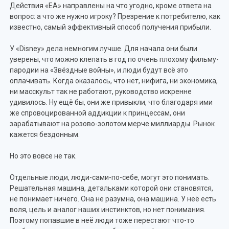
Действия «ЕА» направлены на что угодно, кроме ответа на
вопрос: а что же нужно игроку? Презрение к потребителю, как
известно, самый эффективный способ получения прибыли.
У «Disney» дела немногим лучше. Для начала они были
уверены, что можно клепать в год по очень плохому фильму-
пародии на «Звёздные войны», и люди будут всё это
оплачивать. Когда оказалось, что нет, нифига, ни экономика,
ни масскульт так не работают, руководство искренне
удивилось. Ну ещё бы, они же привыкли, что благодаря ими
же спровоцированной аддикции к принцессам, они
зарабатывают на розово-золотом мерче миллиарды. Рынок
кажется бездонным.
Но это вовсе не так.
Отдельные люди, люди-сами-по-себе, могут это понимать.
Решательная машина, детальками которой они становятся,
не понимает ничего. Она не разумна, она машина. У неё есть
воля, цель и аналог наших инстинктов, но нет понимания.
Поэтому попавшие в неё люди тоже перестают что-то