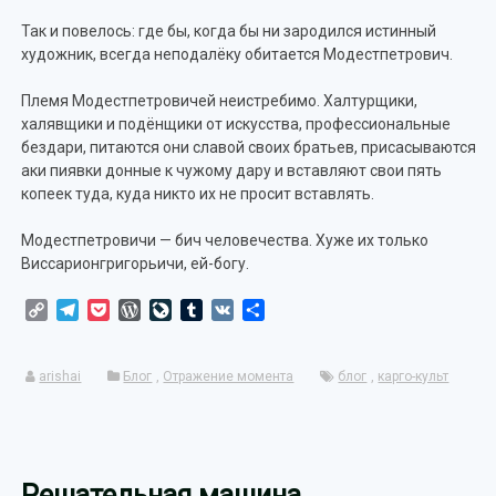
Так и повелось: где бы, когда бы ни зародился истинный
художник, всегда неподалёку обитается Модестпетрович.
Племя Модестпетровичей неистребимо. Халтурщики,
халявщики и подёнщики от искусства, профессиональные
бездари, питаются они славой своих братьев, присасываются
аки пиявки донные к чужому дару и вставляют свои пять
копеек туда, куда никто их не просит вставлять.
Модестпетровичи — бич человечества. Хуже их только
Виссарионгригорьичи, ей-богу.
Copy
Telegram
Pocket
WordPress
LiveJournal
Tumblr
VK
Отправить
Link
arishai
Блог
,
Отражение момента
блог
,
карго-культ
Решательная машина