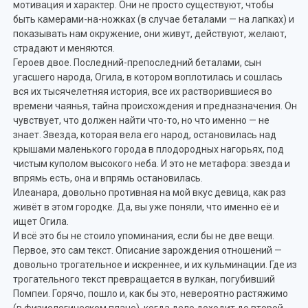
мотивация и характер. Они не просто существуют, чтобы
быть камерами-на-ножках (в случае беталами — на лапках) и
показывать нам окружение, они живут, действуют, желают,
страдают и меняются.
Героев двое. Последний-препоследний беталами, сын
угасшего народа, Огила, в котором воплотилась и сошлась
вся их тысячелетняя история, все их растворившиеся во
времени чаянья, тайна происхождения и предназначения. Он
чувствует, что должен найти что-то, но что именно — не
знает. Звезда, которая вела его народ, остановилась над
крышами маленького города в плодородных нагорьях, под
чистым куполом высокого неба. И это не метафора: звезда и
впрямь есть, она и впрямь остановилась.
Илеанара, довольно противная на мой вкус девица, как раз
живёт в этом городке. Да, вы уже поняли, что именно её и
ищет Огила.
И всё это бы не стоило упоминания, если бы не две вещи.
Первое, это сам текст. Описание зарождения отношений —
довольно трогательное и искреннее, и их кульминации. Где из
трогательного текст превращается в вулкан, погубивший
Помпеи. Горячо, пошло и, как бы это, невероятно растяжимо
(в физиологическом плане), когда дело доходит до второй