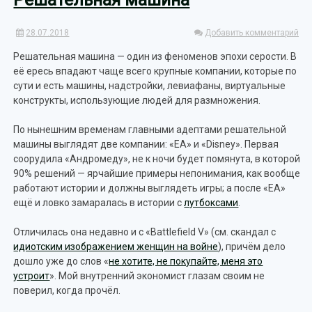
28.07.2018
Добавить комментарий
Решательная машина — один из феноменов эпохи серости. В
её ересь впадают чаще всего крупные компании, которые по
сути и есть машины, надстройки, левиафаны, виртуальные
конструкты, использующие людей для размножения.
По нынешним временам главными адептами решательной
машины выглядят две компании: «EA» и «Disney». Первая
соорудила «Андромеду», не к ночи будет помянута, в которой
90% решений — ярчайшие примеры непонимания, как вообще
работают истории и должны выглядеть игры; а после «ЕА»
ещё и ловко замаралась в истории с
лутбоксами
.
Отличилась она недавно и с «Battlefield V» (см. скандал с
идиотским изображением женщин на войне
), причём дело
дошло уже до слов «
не хотите, не покупайте, меня это
устроит
». Мой внутренний экономист глазам своим не
поверил, когда прочёл.