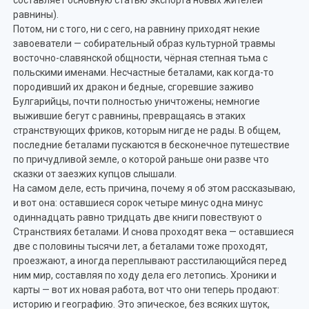
равнины).
Потом, ни с того, ни с сего, на равнину приходят некие
завоеватели — собирательный образ культурной травмы
восточно-славянской общности, чёрная степная тьма с
польскими именами. Несчастные беталами, как когда-то
породивший их дракон и бедные, сгоревшие заживо
Булгарийцы, почти полностью уничтожены; немногие
выжившие бегут с равнины, превращаясь в этаких
странствующих фриков, которым нигде не рады. В общем,
последние беталами пускаются в бесконечное путешествие
по причудливой земле, о которой раньше они разве что
сказки от заезжих купцов слышали.
На самом деле, есть причина, почему я об этом рассказываю,
и вот она: оставшиеся сорок четыре минус одна минус
одиннадцать равно тридцать две книги повествуют о
Странствиях беталами. И снова проходят века — оставшиеся
две с половины тысячи лет, а беталами тоже проходят,
проезжают, а иногда переплывают расстилающийся перед
ним мир, составляя по ходу дела его летопись. Хроники и
карты — вот их новая работа, вот что они теперь продают:
историю и географию. Это эпическое, без всяких шуток,