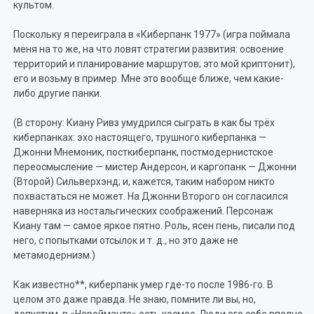
культом.
Поскольку я переиграла в «Киберпанк 1977» (игра поймала
меня на то же, на что ловят стратегии развития: освоение
территорий и планирование маршрутов; это мой криптонит),
его и возьму в пример. Мне это вообще ближе, чем какие-
либо другие панки.
(В сторону: Киану Ривз умудрился сыграть в как бы трёх
киберпанках: эхо настоящего, трушного киберпанка —
Джонни Мнемоник, посткиберпанк, постмодернистское
переосмысление — мистер Андерсон, и каргопанк — Джонни
(Второй) Сильверхэнд; и, кажется, таким набором никто
похвастаться не может. На Джонни Второго он согласился
наверняка из ностальгических соображений. Персонаж
Киану там — самое яркое пятно. Роль, ясен пень, писали под
него, с попытками отсылок и т. д., но это даже не
метамодернизм.)
Как известно**, киберпанк умер где-то после 1986-го. В
целом это даже правда. Не знаю, помните ли вы, но,