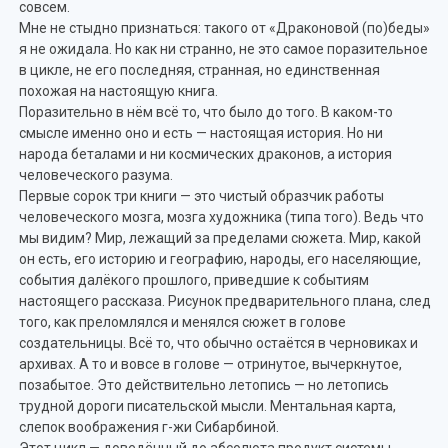
совсем.
Мне не стыдно признаться: такого от «Драконовой (по)беды»
я не ожидала. Но как ни странно, не это самое поразительное
в цикле, не его последняя, странная, но единственная
похожая на настоящую книга.
Поразительно в нём всё то, что было до того. В каком-то
смысле именно оно и есть — настоящая история. Но ни
народа беталами и ни космических драконов, а история
человеческого разума.
Первые сорок три книги — это чистый образчик работы
человеческого мозга, мозга художника (типа того). Ведь что
мы видим? Мир, лежащий за пределами сюжета. Мир, какой
он есть, его историю и географию, народы, его населяющие,
события далёкого прошлого, приведшие к событиям
настоящего рассказа. Рисунок предварительного плана, след
того, как преломлялся и менялся сюжет в голове
создательницы. Всё то, что обычно остаётся в черновиках и
архивах. А то и вовсе в голове — отринутое, вычеркнутое,
позабытое. Это действительно летопись — но летопись
трудной дороги писательской мысли. Ментальная карта,
слепок воображения г-жи Сибарбиной.
Этот цикл — доведённый до абсолюта продукт системы