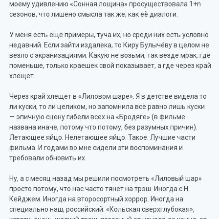
моему удивлению «Сонная лощина» просуществовала 1+n
сезонов, что лишено смысла так же, как её диалоги.
У меня есть ещё примеры, туча их, но среди них есть условно
недавний. Если зайти издалека, то Киру Булычёву в целом не
везло с экранизациями. Какую не возьми, так везде мрак, где
поменьше, только краешек свой показывает, а где через край
хлещет.
Через край хлещет в «Лиловом шаре». Я в детстве видела то
ли куски, то ли целиком, но запомнила всё равно лишь куски
— эпичную сцену гибели всех на «Бродяге» (в фильме
названа иначе, потому что потому, без разумных причин).
Летающее яйцо. Нелетающее яйцо. Такое. Лучшие части
фильма. И годами во мне сидели эти воспоминания и
требовали обновить их.
Ну, а с месяц назад мы решили посмотреть «Лиловый шар»
просто потому, что нас часто тянет на трэш. Иногда с Н.
Кейджем. Иногда на второсортный хоррор. Иногда на
специально наш, российский. «Кольская сверхглубокая»,