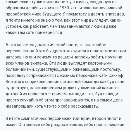
космические тучки и инопланетную жизнь, созданную по
образцам дешёвых книжек 1950-х гг., и заканчивая никакой
проработкой мира будущего. Я посмотрела десять эпизодов,
я почти ничего не знаю о том, как этот мир выглядит, как он
устроен, как работает, чем там занимаются люди и даже
какой там хоть примерно год.
А что касается драматической части, то она крайне
перекошенная. Хотя бы драма находится в поле компетенции
авторов, но они почему-то решили напрочь забить почти на
всех членов экипажа. Эти люди выглядят картонными
болванчиками, существующими и оживающими постольку,
поскольку соприкасаются с жизнью персонажа Кэти Сэкхоф.
Вне этого соприкосновения остальной команды как будто не
существует, за исключением редких упоминаний каких-то
деталей их прошлого — причём выглядит так, будто люди
просто случайно об этом проговариваются, а на самом деле
им запрещали хоть что-то о себе рассказывать.
В итоге симпатичных персонажей три: врач, второй пилот и
искин. Остальные либо раздражающие, либо просто никакие.