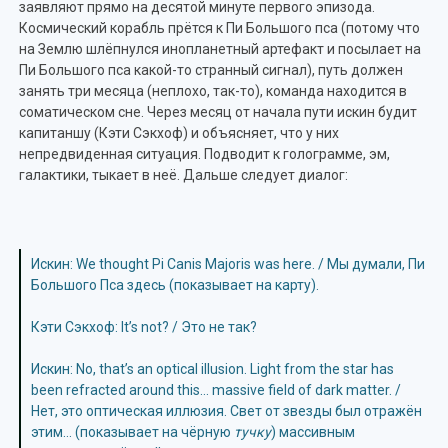
заявляют прямо на десятой минуте первого эпизода.
Космический корабль прётся к Пи Большого пса (потому что
на Землю шлёпнулся инопланетный артефакт и посылает на
Пи Большого пса какой-то странный сигнал), путь должен
занять три месяца (неплохо, так-то), команда находится в
соматическом сне. Через месяц от начала пути искин будит
капитаншу (Кэти Сэкхоф) и объясняет, что у них
непредвиденная ситуация. Подводит к голограмме, эм,
галактики, тыкает в неё. Дальше следует диалог:
Искин: We thought Pi Canis Majoris was here. / Мы думали, Пи
Большого Пса здесь (показывает на карту).
Кэти Сэкхоф: It’s not? / Это не так?
Искин: No, that’s an optical illusion. Light from the star has
been refracted around this… massive field of dark matter. /
Нет, это оптическая иллюзия. Свет от звезды был отражён
этим… (показывает на чёрную
тучку
) массивным