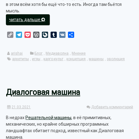
в этом всём хотя бы ещё что-то есть. Иногда там бьётся
мысль.
«Инфляция
читать дальше
культурных
единиц»
Copy
Telegram
Pocket
WordPress
LiveJournal
Tumblr
VK
Отправить
Link
arishai
Блог
,
Медиаволна
,
Мнение
архетипы
,
игры
,
карго-культ
,
концепция
,
машины
,
эволюция
Диалоговая машина
21.03.2021
Добавить комментарий
В недрах
Решательной машины
, в её примитивных,
механических, но крайне обширных программных
ландшафтах обитает подкод, известный как Диалоговая
машина.