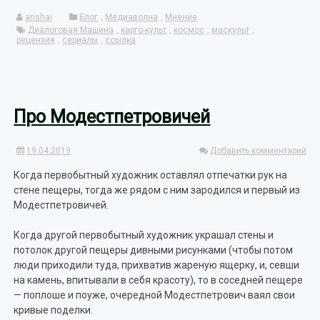
arishai
Блог
,
Медиаволна
,
Мнение
Диалоговая Машина
,
карго-культ
,
космос
,
маскульт
,
рецензия
,
сериалы
,
ссылка
Про Модестпетровичей
19.04.2019
Добавить комментарий
Когда первобытный художник оставлял отпечатки рук на
стене пещеры, тогда же рядом с ним зародился и первый из
Модестпетровичей.
Когда другой первобытный художник украшал стены и
потолок другой пещеры дивными рисунками (чтобы потом
люди приходили туда, прихватив жареную ящерку, и, севши
на камень, впитывали в себя красоту), то в соседней пещере
— поплоше и поуже, очередной Модестпетрович ваял свои
кривые поделки.