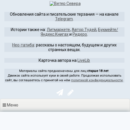
Перейти
к
Обновления сайта и писательские терзания — на канале
содержимому
Telegram
.
Истории также на:
Литмаркете
,
Автор.Тудей
,
Букмейте/
Яндекс.Книгах
и
Ридеро
.
Нео-татиба
: рассказы о настоящем, будущем и других
странных вещах.
Карточка автора на
LiveLib
Материалы сайта предназначены для лиц
старше 18 лет
.
Движок сайта использует куки в своей работе. Продолжая использовать
сайт, вы соглашаетесь с принятой на нём
политикой конфиденциальности
.
Меню