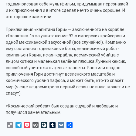
годами рисовал себе мультфильм, придумывал персонажей
и их приключения и в итоге сделал нечто очень хорошее. И
это хорошее заметили.
Приключения «капитана Гэри» — заключённого на корабле
«Галактика-1» за уничтожение 92-х имперских крейсеров и
одной мексиканской закусочной (всё случайно!). Компанию
ему составляют одинаковые боты, невыносимый робот-
компаньон Кэвин, искин корабля, космический убийца с
лицом котика и маленькая зелёная плюшка Лунный кексик,
способный уничтожать целые планеты. Рано или поздно
приключения Гэри достигнут вселенского масштаба и
космического уровня пафоса, и может быть, кто-то спасёт
мир (я ещё не досмотрела первый сезон, не знаю, может и не
спасут).
«Космический рубеж» был создан с душой и любовью и
получился замечательным.
Copy
Telegram
Pocket
WordPress
LiveJournal
Tumblr
VK
Отправить
Link