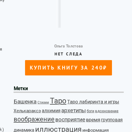
я
Метки
Таро
Башенка
Таро лабиринта и игры
Стихии
архетипы
алхимия
Хелькараксэ
боги
вдохновение
воображение
восприятие
время
групповая
иллюстрация
.)
динамика
информация