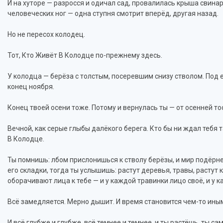
И на хуторе — разросся и одичал сад, провалилась крыша свинар
человеческих ног — одна ступня смотрит вперёд, другая назад.
Но не пересох колодец.
Тот, Кто Живёт В Колодце по-прежнему здесь.
У колодца — берёза с толстым, посеревшим снизу стволом. Под е
конец ноября.
Конец твоей осени тоже. Потому и вернулась ты — от осенней то
Вечной, как серые глыбы далёкого берега. Кто бы ни ждал тебя 
В Колодце.
Ты помнишь: лбом прислонишься к стволу берёзы, и мир подёрне
его складки, тогда ты услышишь: растут деревья, травы, растут 
оборачивают лица к тебе — и у каждой травинки лицо своё, и у к
Всё замедляется. Мерно дышит. И время становится чем-то иным
И всё глубже и глубже, всё темнее и темнее, и ты растёшь, ты са