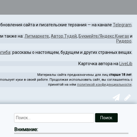
бновления сайта и писательские терзания — на канале
Telegram
.
и также на:
Литмаркете
,
Автор.Тудей
,
Букмейте/Яндекс.Книгах
и
Ридеро
.
атиба
: рассказы о настоящем, будущем и других странных вещах.
Карточка автора на
LiveLib
Материалы сайта предназначены для лиц
старше 18 лет
.
пользует куки в своей работе. Продолжая использовать сайт, вы соглашаетесь с
принятой на нём
политикой конфиденциальности
.
Внимание: