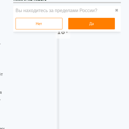
—
ёт
я
,
нку