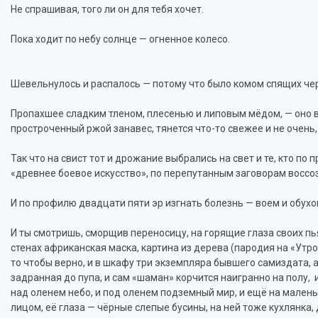
Не спрашивая, того ли он для тебя хочет.
Пока ходит по небу солнце — огненное колесо.
Шевельнулось и распалось — потому что было комом спящих чер
Пропахшее сладким тленом, плесенью и липовым мёдом, — оно вот
простроченный ржой занавес, тянется что-то свежее и не очень,
Так что на свист тот и дрожание выбрались на свет и те, кто п
«древнее боевое искусство», по перепутанным заговорам воссо
И по профилю двадцати пяти эр изгнать болезнь — воем и обухо
И ты смотришь, сморщив переносицу, на горящие глаза своих пь
стенах африканская маска, картина из дерева (пародия на «Утро 
то чтобы верно, и в шкафу три экземпляра бывшего самиздата, а 
задранная до пупа, и сам «шаман» корчится наигранно на полу, 
над оленем небо, и под оленем подземный мир, и ещё на маленьк
лицом, её глаза — чёрные слепые бусины, на ней тоже кухлянка, д