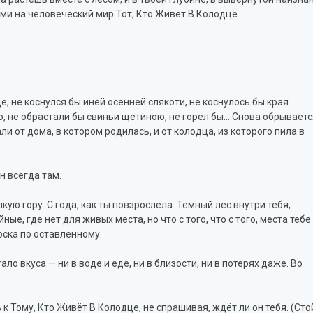
зами на человеческий мир Тот, Кто Живёт В Колодце.
це, не коснулся бы иней осенней слякоти, не коснулось бы края
ю, не обрастали бы свиньи щетиною, не горел бы… Снова обрываетс
и от дома, в котором родилась, и от колодца, из которого пила в
н всегда там.
лкую гору. С года, как ты повзрослела. Тёмный лес внутри тебя,
ые, где нет для живых места, но что с того, что с того, места тебе
тоска по оставленному.
ло вкуса — ни в воде и еде, ни в близости, ни в потерях даже. Во
 Тому, Кто Живёт В Колодце, не спрашивая, ждёт ли он тебя. (Стой