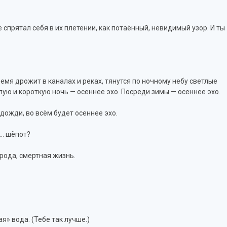
 спрятал себя в их плетении, как потаённый, невидимый узор. И ты
емя дрожит в каналах и реках, тянутся по ночному небу светлые
тлую и короткую ночь — осеннее эхо. Посреди зимы — осеннее эхо.
 дожди, во всём будет осеннее эхо.
я… шёпот?
города, смертная жизнь.
» вода. (Тебе так лучше.)