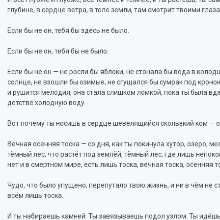
глубине, в сердце ветра, в теле земли, там смотрит твоими гла
Если бы не он, тебя бы здесь не было.
Если бы не он, тебя бы не было.
Если бы не он — не росли бы яблоки, не стонала бы вода в колод
солнце, не взошли бы озимые, не сгущался бы сумрак под кроно
и рушится мелодия, она стала слишком ломкой, пока ты была вдал
детстве холодную воду.
Вот почему ты носишь в сердце шевелящийся скользкий ком — о
Вечная осенняя тоска — со дня, как ты покинула хутор, озеро, ме
тёмный лес, что растёт под землёй, тёмный лес, где лишь непокойн
нет и в смертном мире, есть лишь тоска, вечная тоска, осенняя 
Чудо, что было упущено, перепутало твою жизнь, и ни в чём не ста
всём лишь тоска.
И ты набираешь камней. Ты завязываешь подол узлом. Ты идёшь к