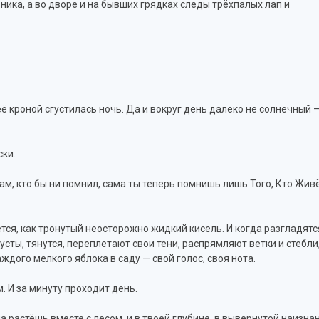
ника, а во дворе и на бывших грядках следы трёхпалых лап и
ё кроной сгустилась ночь. Да и вокруг день далеко не солнечный 
ски.
там, кто бы ни помнил, сама ты теперь помнишь лишь Того, Кто Жив
тся, как тронутый неосторожно жидкий кисель. И когда разгладятс
кусты, тянутся, переплетают свои тени, распрямляют ветки и стебли
аждого мелкого яблока в саду — свой голос, своя нота.
. И за минуту проходит день.
ма растёшь вместе с лесом, и в твоей глубине, в вывернутой наизна