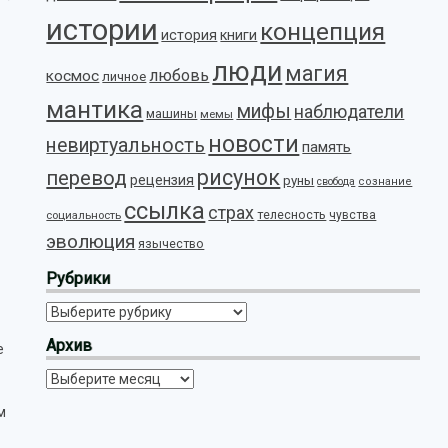
истории
концепция
история
книги
люди
магия
любовь
космос
личное
мантика
мифы
наблюдатели
машины
мемы
новости
невиртуальность
память
рисунок
перевод
рецензия
руны
свобода
сознание
ссылка
страх
телесность
социальность
чувства
эволюция
язычество
Рубрики
Рубрики
Архив
е
Архив
м