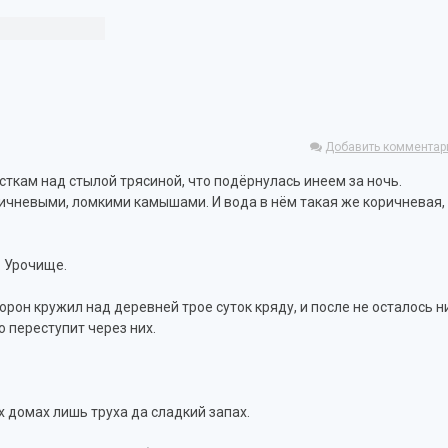
Добавить комментар
сткам над стылой трясиной, что подёрнулась инеем за ночь.
оричневыми, ломкими камышами. И вода в нём такая же коричневая,
. Урочище.
орон кружил над деревней трое суток кряду, и после не осталось н
 переступит через них.
х домах лишь труха да сладкий запах.