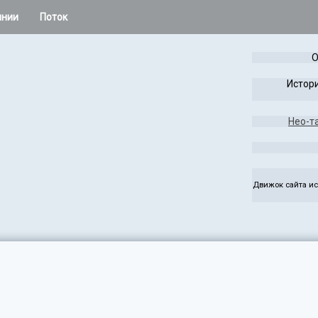
инии
Поток
 остальное
О
Расклады Колеса года
Истори
Таро Лабиринта и Игры
Нео-т
жаса
Чужая Система
ез
Руны
Движок сайта ис
э