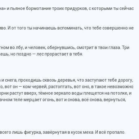
на» и пьяное бормотание троих придурков, с которыми ты сейчас
во. И от того ты начинаешь вспоминать, что тебе совершенно не
ном во лбу, и человек, обернувшись, смотрит в твои глаза. Три
ешь, но поздно — лес прорастает в тебя.
 и снега, проходишь сквозь деревья, что заступают тебе дорогу,
-то, вот он — ком червей, растоптать, вот оно, в такое невозможно
корни растут вверх, тёмное зеркало воды плещется на потолке, и
ачном теле мерцает огонь, вот и снова, всё снова, вернуться,
 всего лишь фигурка, завёрнутая в кусок меха. И всё пропало.