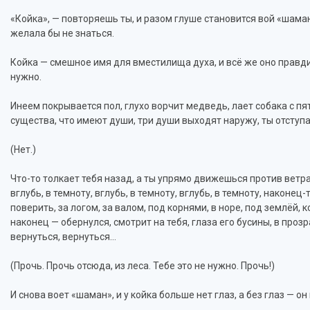
«Койка», — повторяешь ты, и разом глуше становится вой «шама
желала бы не знаться.
Койка — смешное имя для вместилища духа, и всё же оно правди
нужно.
Инеем покрывается пол, глухо ворчит медведь, лает собака с пят
существа, что имеют души, три души выходят наружу, ты отступа
(Нет.)
Что-то толкает тебя назад, а ты упрямо движешься против ветра
вглубь, в темноту, вглубь, в темноту, вглубь, в темноту, наконец
поверить, за логом, за валом, под корнями, в норе, под землёй, 
наконец — обернулся, смотрит на тебя, глаза его бусины, в прозр
вернуться, вернуться…
(Прочь. Прочь отсюда, из леса. Тебе это не нужно. Прочь!)
И снова воет «шаман», и у койка больше нет глаз, а без глаз — он