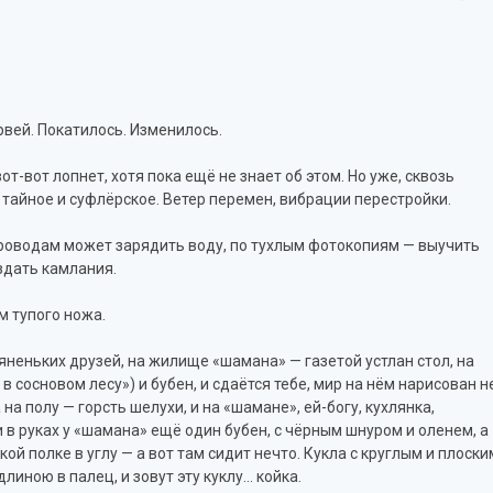
вей. Покатилось. Изменилось.
-вот лопнет, хотя пока ещё не знает об этом. Но уже, сквозь
 тайное и суфлёрское. Ветер перемен, вибрации перестройки.
о проводам может зарядить воду, по тухлым фотокопиям — выучить
здать камлания.
м тупого ножа.
яненьких друзей, на жилище «шамана» — газетой устлан стол, на
в сосновом лесу») и бубен, и сдаётся тебе, мир на нём нарисован н
на полу — горсть шелухи, и на «шамане», ей-богу, кухлянка,
и в руках у «шамана» ещё один бубен, с чёрным шнуром и оленем, а
ой полке в углу — а вот там сидит нечто. Кукла с круглым и плоски
линою в палец, и зовут эту куклу… койка.