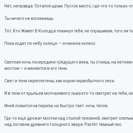
Нет, неправда. Остался шрам. Пустое место, где что-то только чт
Ты ничего не вспомнишь.
Тот, Кто Живёт В Колодце покинул тебя, не спрашивая, того ли т
Пока ходит по небу солнце — огненное колесо.
Светлая ночь посередине грядущего века, ты стоишь на летнем м
мостом — и меняется в его тени.
Свет и тени переплетены, как корни первобытного леса.
И в тени от крыльев молчаливого льва кто-то смотрит на тебя, 
Иней ложится на перила, но быстро тает: ночь тепла.
Где-то ещё дрожат мостки над стылой трясиной, смотрит слепым
над логовом древнего голодного зверя. Растёт тёмный лес.