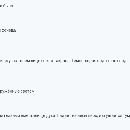
о было.
ы хочешь.
осту, на твоём лице свет от экрана. Тёмно-серая вода течёт под
окружённую светом.
и глазами вместилище духа. Падает на весы перо, и сгущается ту