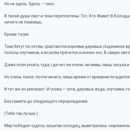
Но не здесь. Здесь — тихо.
В твоей душе свет и тени переплетены. Тот, Кто Живёт В Колодце
ничего не помнишь.
Кроме тоски.
Токи бегут по сетям, срастаются корнями деревья, подземное вр
полосы спутников, и во всём прячется осеннее эхо. В самую све
Даже если уехать туда, где нет ни осени, ни зимы, лишь засуха и
Но очень тихое: почти ничего, лишь время от времени почудитс
И тут же он умолкает. И снова — сети, деревья, вода, спутники, 
Без памяти до следующего перерождения.
(Тебе так лучше.)
Мир победил чудеса, засыпан колодец, выветрилась «заряженная