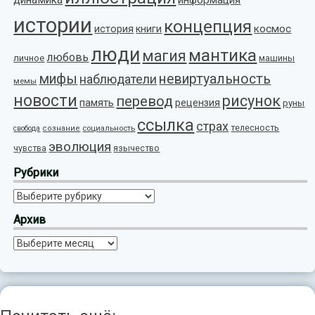
информация
истории
концепция
космос
история
книги
люди
мантика
магия
любовь
личное
машины
мифы
невиртуальность
наблюдатели
мемы
новости
рисунок
перевод
память
рецензия
руны
ссылка
страх
телесность
социальность
свобода
сознание
эволюция
язычество
чувства
Рубрики
Рубрики
Архив
Архив