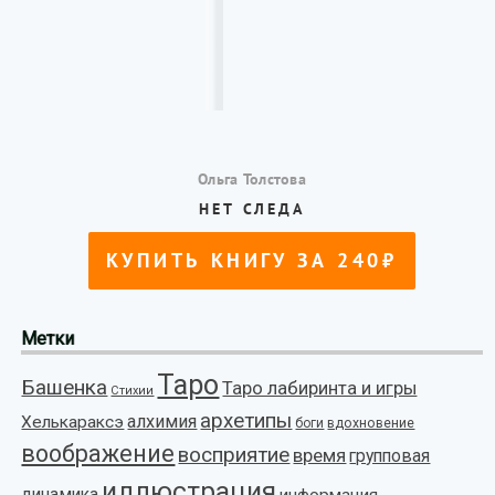
Метки
Таро
Башенка
Таро лабиринта и игры
Стихии
архетипы
алхимия
Хелькараксэ
боги
вдохновение
воображение
восприятие
время
групповая
иллюстрация
динамика