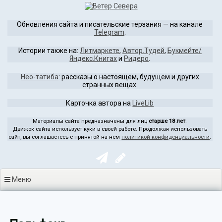
Перейти
к
Обновления сайта и писательские терзания — на канале
содержимому
Telegram
.
Истории также на:
Литмаркете
,
Автор.Тудей
,
Букмейте/
Яндекс.Книгах
и
Ридеро
.
Нео-татиба
: рассказы о настоящем, будущем и других
странных вещах.
Карточка автора на
LiveLib
Материалы сайта предназначены для лиц
старше 18 лет
.
Движок сайта использует куки в своей работе. Продолжая использовать
сайт, вы соглашаетесь с принятой на нём
политикой конфиденциальности
.
Меню