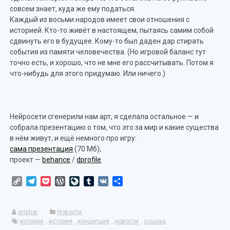
совсем знает, куда же ему податься.
Каждый из восьми народов имеет свои отношения с
историей. Кто-то живёт в настоящем, пытаясь самим собой
сдвинуть его в будущее. Кому-то был даден дар стирать
события из памяти человечества. (Но игровой баланс тут
точно есть, и хорошо, что не мне его рассчитывать. Потом я
что-нибудь для этого придумаю. Или ничего.)
Нейросети сгенерили нам арт, я сделала остальное — и
собрала презентацию о том, что это за мир и какие существа
в нём живут, и ещё немного про игру:
сама презентация
(70 Мб);
проект —
behance
/
dprofile
Copy
Telegram
Pocket
WordPress
LiveJournal
Tumblr
VK
Отправить
Link
arishai
Новости
истории
,
история
,
концепция
,
новости
,
ссылка