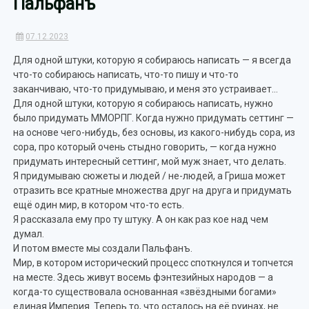
Пальфанъ
07.12.2023
Для одной штуки, которую я собираюсь написать — я всегда
что-то собираюсь написать, что-то пишу и что-то
заканчиваю, что-то придумываю, и меня это устраивает…
Для одной штуки, которую я собираюсь написать, нужно
было придумать ММОРПГ. Когда нужно придумать сеттинг —
на основе чего-нибудь, без основы, из какого-нибудь сора, из
сора, про который очень стыдно говорить, — когда нужно
придумать интересный сеттинг, мой муж знает, что делать.
Я придумываю сюжеты и людей / не-людей, а Гриша может
отразить все кратные множества друг на друга и придумать
ещё один мир, в котором что-то есть.
Я рассказала ему про ту штуку. А он как раз кое над чем
думал.
И потом вместе мы создали Пальфанъ.
Мир, в котором исторический процесс споткнулся и топчется
на месте. Здесь живут восемь фэнтезийных народов — а
когда-то существовала основанная «звёздными богами»
единая Империя. Теперь то, что осталось на её руинах, не