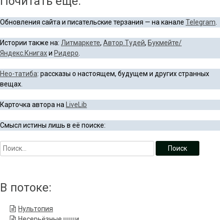
Почитать ещё:
Обновления сайта и писательские терзания — на канале
Telegram
.
Истории также на:
Литмаркете
,
Автор.Тудей
,
Букмейте/
Яндекс.Книгах
и
Ридеро
.
Нео-татиба
: рассказы о настоящем, будущем и других странных
вещах.
Карточка автора на
LiveLib
Смысл истины лишь в её поиске:
В потоке:
Нультопия
Несерьёзные щщи