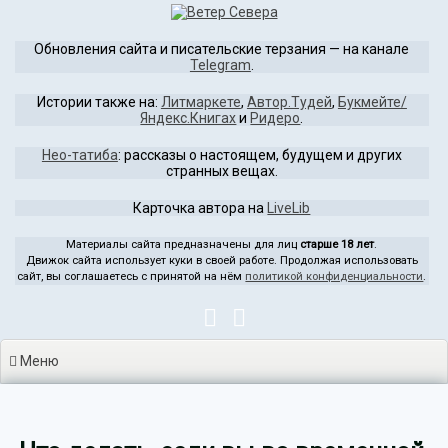
Перейти
к
Обновления сайта и писательские терзания — на канале
содержимому
Telegram
.
Истории также на:
Литмаркете
,
Автор.Тудей
,
Букмейте/
Яндекс.Книгах
и
Ридеро
.
Нео-татиба
: рассказы о настоящем, будущем и других
странных вещах.
Карточка автора на
LiveLib
Материалы сайта предназначены для лиц
старше 18 лет
.
Движок сайта использует куки в своей работе. Продолжая использовать
сайт, вы соглашаетесь с принятой на нём
политикой конфиденциальности
.
Меню