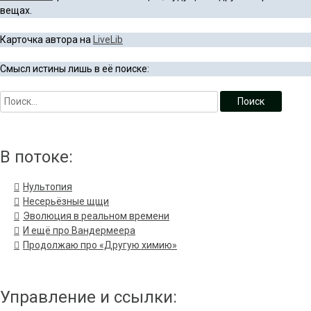
вещах.
Карточка автора на
LiveLib
Смысл истины лишь в её поиске:
В потоке:
Нультопия
Несерьёзные щщи
Эволюция в реальном времени
И ещё про Вандермеера
Продолжаю про «Другую химию»
Управление и ссылки: