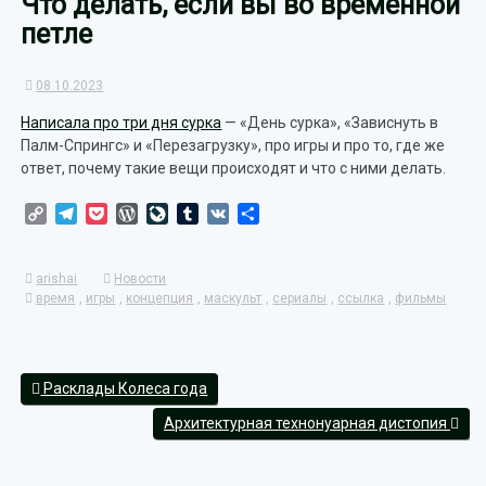
Что делать, если вы во временной
петле
08.10.2023
Написала про три дня сурка
— «День сурка», «Зависнуть в
Палм-Спрингс» и «Перезагрузку», про игры и про то, где же
ответ, почему такие вещи происходят и что с ними делать.
Copy
Telegram
Pocket
WordPress
LiveJournal
Tumblr
VK
Отправить
Link
arishai
Новости
время
,
игры
,
концепция
,
маскульт
,
сериалы
,
ссылка
,
фильмы
Расклады Колеса года
Архитектурная технонуарная дистопия