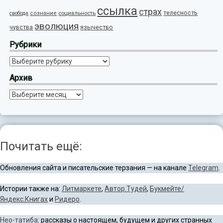
ссылка
страх
телесность
социальность
свобода
сознание
эволюция
язычество
чувства
Рубрики
Рубрики
Архив
Архив
Почитать ещё:
Обновления сайта и писательские терзания — на канале
Telegram
.
Истории также на:
Литмаркете
,
Автор.Тудей
,
Букмейте/
Яндекс.Книгах
и
Ридеро
.
Нео-татиба
: рассказы о настоящем, будущем и других странных