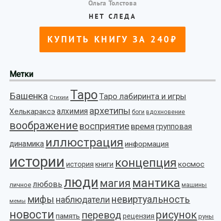
Метки
Таро
Башенка
Таро лабиринта и игры
Стихии
архетипы
алхимия
Хелькараксэ
боги
вдохновение
воображение
восприятие
время
групповая
иллюстрация
динамика
информация
истории
концепция
космос
история
книги
люди
мантика
магия
любовь
личное
машины
мифы
невиртуальность
наблюдатели
мемы
новости
рисунок
перевод
память
рецензия
руны