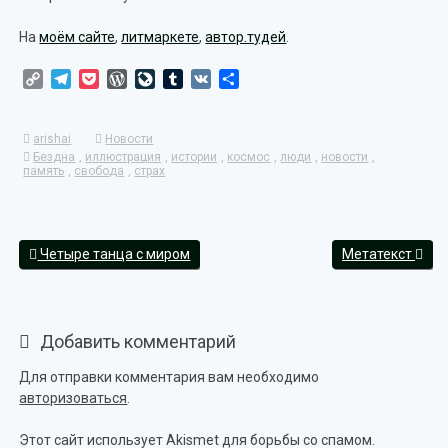
На
моём сайте
,
литмаркете
,
автор.тудей
.
Copy
Telegram
Pocket
WordPress
LiveJournal
Tumblr
VK
Отправить
Link
arishai
Новости
Бездна
,
иллюстрация
,
истории
,
космос
,
люди
,
новости
,
память
,
свобода
,
страх
Четыре танца с миром
Метатекст
Добавить комментарий
Для отправки комментария вам необходимо
авторизоваться
.
Этот сайт использует Akismet для борьбы со спамом.