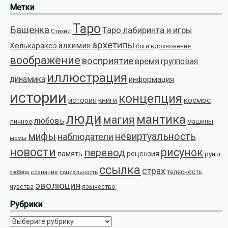
Метки
Таро
Башенка
Таро лабиринта и игры
Стихии
архетипы
алхимия
Хелькараксэ
боги
вдохновение
воображение
восприятие
время
групповая
иллюстрация
динамика
информация
истории
концепция
космос
история
книги
люди
мантика
магия
любовь
личное
машины
мифы
невиртуальность
наблюдатели
мемы
новости
рисунок
перевод
память
рецензия
руны
ссылка
страх
телесность
социальность
свобода
сознание
эволюция
язычество
чувства
Рубрики
Рубрики