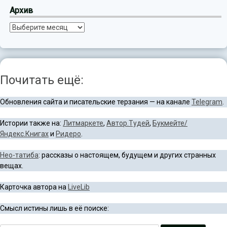
Архив
Архив
Почитать ещё:
Обновления сайта и писательские терзания — на канале
Telegram
.
Истории также на:
Литмаркете
,
Автор.Тудей
,
Букмейте/
Яндекс.Книгах
и
Ридеро
.
Нео-татиба
: рассказы о настоящем, будущем и других странных
вещах.
Карточка автора на
LiveLib
Смысл истины лишь в её поиске: