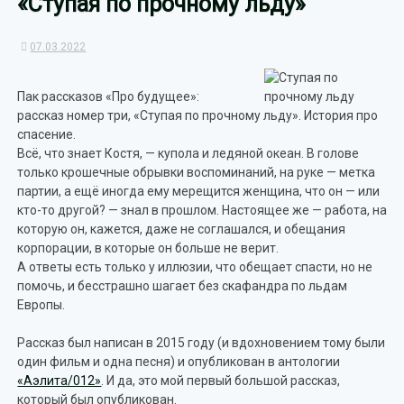
«Ступая по прочному льду»
07.03.2022
Пак рассказов «Про будущее»:
рассказ номер три, «Ступая по прочному льду». История про
спасение.
Всё, что знает Костя, — купола и ледяной океан. В голове
только крошечные обрывки воспоминаний, на руке — метка
партии, а ещё иногда ему мерещится женщина, что он — или
кто-то другой? — знал в прошлом. Настоящее же — работа, на
которую он, кажется, даже не соглашался, и обещания
корпорации, в которые он больше не верит.
А ответы есть только у иллюзии, что обещает спасти, но не
помочь, и бесстрашно шагает без скафандра по льдам
Европы.
Рассказ был написан в 2015 году (и вдохновением тому были
один фильм и одна песня) и опубликован в антологии
«Аэлита/012»
. И да, это мой первый большой рассказ,
который был опубликован.