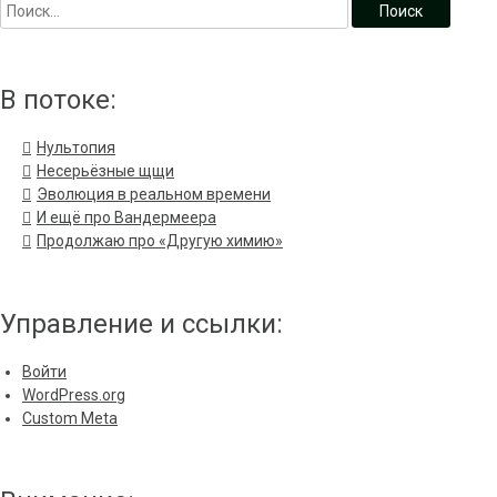
В потоке:
Нультопия
Несерьёзные щщи
Эволюция в реальном времени
И ещё про Вандермеера
Продолжаю про «Другую химию»
Управление и ссылки:
Войти
WordPress.org
Custom Meta