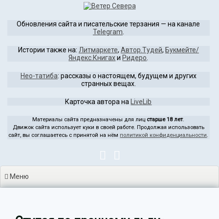
Перейти
к
Обновления сайта и писательские терзания — на канале
содержимому
Telegram
.
Истории также на:
Литмаркете
,
Автор.Тудей
,
Букмейте/
Яндекс.Книгах
и
Ридеро
.
Нео-татиба
: рассказы о настоящем, будущем и других
странных вещах.
Карточка автора на
LiveLib
Материалы сайта предназначены для лиц
старше 18 лет
.
Движок сайта использует куки в своей работе. Продолжая использовать
сайт, вы соглашаетесь с принятой на нём
политикой конфиденциальности
.
Меню