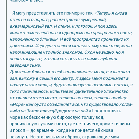
мемокомплекс…
…Я могу представлять его примерно так:
«Теперь я снова
стою на его пороге, рассматривая сумеречный,
аквамариновый зал. И стены, и потолок, и пол здесь
живого темно-зелёного и одновременно прозрачного цвета,
наполненного бликами. И всё пространство пронизано их
движением. Изредка в зелени скользят смутные тени, мало
напоминающие что-либо знакомое. Окон не видно, но я
знаю откуда-то, что они есть и что за ними глубокая
звёздная тьма.
Движение бликов и теней завораживает меня, и я шагаю в
зал, выхожу в самый его центр. И здесь меня поднимает в
воздух некая сила, и, будто повиснув на невидимых нитях, я
тихо покачиваюсь, испытывая удивительное блаженство
от тишины этого места, тишины во всём, тишины вообще.
«Море» как будто объединяет всё, что существовало когда-
либо на Земле или ещё родится на ней.»
Представлять
море как бесконечную бирюзовую толщу вод,
пронизанную лучами света, где нет ничего, кроме тишины
и покоя — до времени, когда не придётся её снова
покинуть. Но это лишь мои образы, отражающие мои