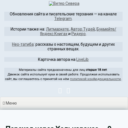
Перейти
к
Обновления сайта и писательские терзания — на канале
содержимому
Telegram
.
Истории также на:
Литмаркете
,
Автор.Тудей
,
Букмейте/
Яндекс.Книгах
и
Ридеро
.
Нео-татиба
: рассказы о настоящем, будущем и других
странных вещах.
Карточка автора на
LiveLib
Материалы сайта предназначены для лиц
старше 18 лет
.
Движок сайта использует куки в своей работе. Продолжая использовать
сайт, вы соглашаетесь с принятой на нём
политикой конфиденциальности
.
Меню