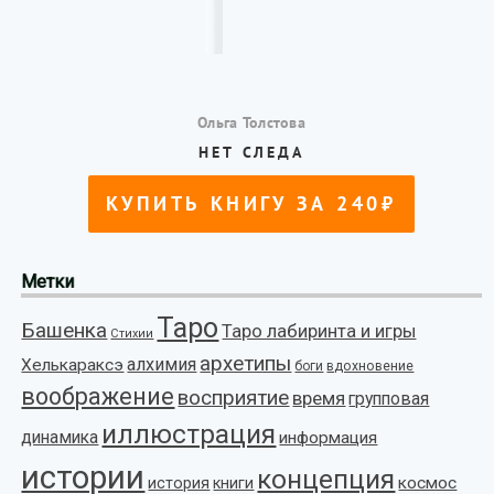
Метки
Таро
Башенка
Таро лабиринта и игры
Стихии
архетипы
алхимия
Хелькараксэ
боги
вдохновение
воображение
восприятие
время
групповая
иллюстрация
динамика
информация
истории
концепция
космос
история
книги