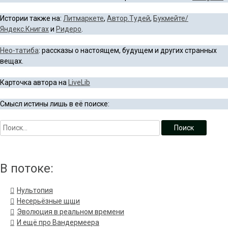
Истории также на:
Литмаркете
,
Автор.Тудей
,
Букмейте/
Яндекс.Книгах
и
Ридеро
.
Нео-татиба
: рассказы о настоящем, будущем и других странных
вещах.
Карточка автора на
LiveLib
Смысл истины лишь в её поиске:
В потоке:
Нультопия
Несерьёзные щщи
Эволюция в реальном времени
И ещё про Вандермеера