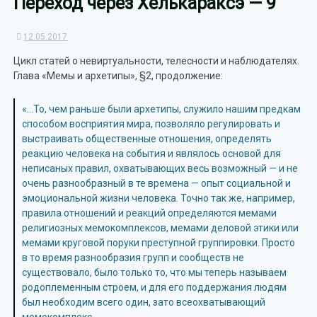
Переход через Хелькараксэ — 9
12.05.2017
Цикл статей о невиртуальности, телесности и наблюдателях.
Глава «Мемы и архетипы», §2, продолжение:
«…То, чем раньше были архетипы, служило нашим предкам
способом восприятия мира, позволяло регулировать и
выстраивать общественные отношения, определять
реакцию человека на события и являлось основой для
неписаных правил, охватывающих весь возможный — и не
очень разнообразный в те времена — опыт социальной и
эмоциональной жизни человека. Точно так же, например,
правила отношений и реакций определяются мемами
религиозных мемокомплексов, мемами деловой этики или
мемами круговой поруки преступной группировки. Просто
в то время разнообразия групп и сообществ не
существовало, было только то, что мы теперь называем
родоплеменным строем, и для его поддержания людям
был необходим всего один, зато всеохватывающий