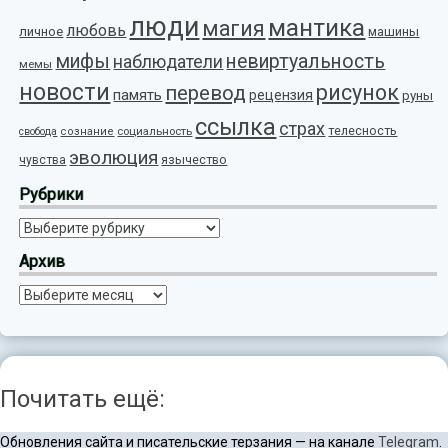
люди
мантика
магия
любовь
личное
машины
мифы
невиртуальность
наблюдатели
мемы
новости
рисунок
перевод
память
рецензия
руны
ссылка
страх
телесность
социальность
свобода
сознание
эволюция
язычество
чувства
Рубрики
Рубрики
Архив
Архив
Почитать ещё:
Обновления сайта и писательские терзания — на канале
Telegram
.