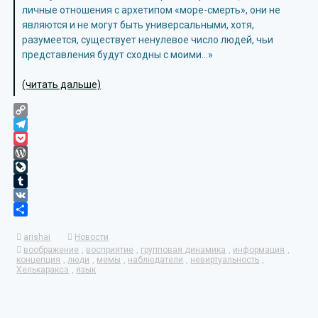
личные отношения с архетипом «море-смерть», они не
являются и не могут быть универсальными, хотя,
разумеется, существует ненулевое число людей, чьи
представления будут сходны с моими…»
(читать дальше)
Copy
Link
Telegram
Pocket
WordPress
LiveJournal
Tumblr
VK
Отправить
arishai
Новости
воображение
,
восприятие
,
групповая динамика
,
информация
,
концепция
,
люди
,
мемы
,
наблюдатели
,
невиртуальность
,
Хелькараксэ
,
язык