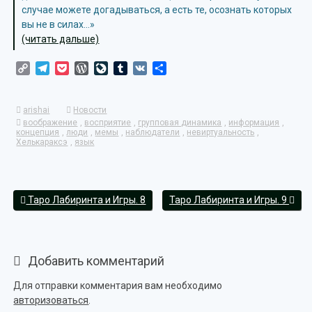
случае можете догадываться, а есть те, осознать которых
вы не в силах…»
(читать дальше)
Copy
Telegram
Pocket
WordPress
LiveJournal
Tumblr
VK
Отправить
Link
arishai
Новости
воображение
,
восприятие
,
групповая динамика
,
информация
,
концепция
,
люди
,
мемы
,
наблюдатели
,
невиртуальность
,
Хелькараксэ
,
язык
Таро Лабиринта и Игры. 8
Таро Лабиринта и Игры. 9
Добавить комментарий
Для отправки комментария вам необходимо
авторизоваться
.