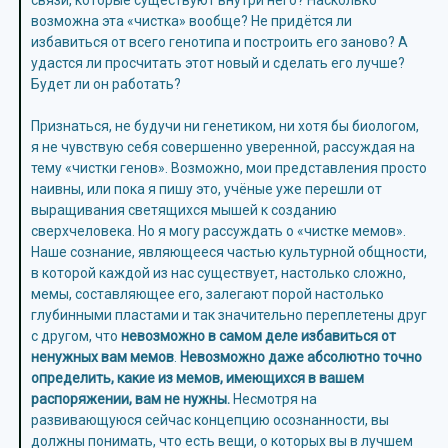
связи, которые существуют внутри него? Насколько
возможна эта «чистка» вообще? Не придётся ли
избавиться от всего генотипа и построить его заново? А
удастся ли просчитать этот новый и сделать его лучше?
Будет ли он работать?
Признаться, не будучи ни генетиком, ни хотя бы биологом,
я не чувствую себя совершенно уверенной, рассуждая на
тему «чистки генов». Возможно, мои представления просто
наивны, или пока я пишу это, учёные уже перешли от
выращивания светящихся мышей к созданию
сверхчеловека. Но я могу рассуждать о «чистке мемов».
Наше сознание, являющееся частью культурной общности,
в которой каждой из нас существует, настолько сложно,
мемы, составляющее его, залегают порой настолько
глубинными пластами и так значительно переплетены друг
с другом, что
невозможно в самом деле избавиться от
ненужных вам мемов
.
Невозможно даже абсолютно точно
определить, какие из мемов, имеющихся в вашем
распоряжении, вам не нужны.
Несмотря на
развивающуюся сейчас концепцию осознанности, вы
должны понимать, что есть вещи, о которых вы в лучшем