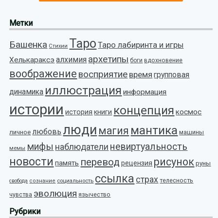
Метки
Таро
Башенка
Таро лабиринта и игры
Стихии
архетипы
алхимия
Хелькараксэ
боги
вдохновение
воображение
восприятие
время
групповая
иллюстрация
динамика
информация
истории
концепция
космос
история
книги
люди
мантика
магия
любовь
личное
машины
мифы
невиртуальность
наблюдатели
мемы
новости
рисунок
перевод
память
рецензия
руны
ссылка
страх
телесность
социальность
свобода
сознание
эволюция
язычество
чувства
Рубрики