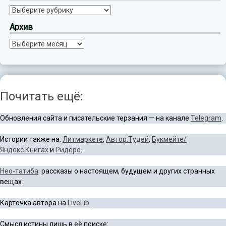
Рубрики
Архив
Архив
Почитать ещё:
Обновления сайта и писательские терзания — на канале
Telegram
.
Истории также на:
Литмаркете
,
Автор.Тудей
,
Букмейте/
Яндекс.Книгах
и
Ридеро
.
Нео-татиба
: рассказы о настоящем, будущем и других странных
вещах.
Карточка автора на
LiveLib
Смысл истины лишь в её поиске: