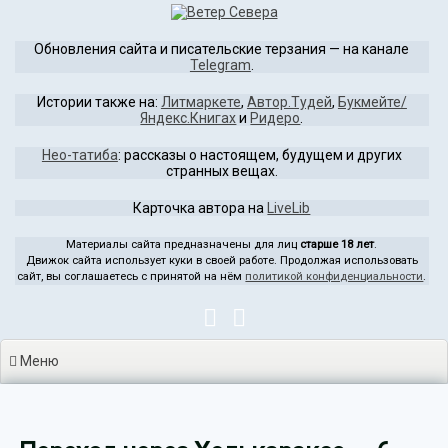
Перейти
к
Обновления сайта и писательские терзания — на канале
содержимому
Telegram
.
Истории также на:
Литмаркете
,
Автор.Тудей
,
Букмейте/
Яндекс.Книгах
и
Ридеро
.
Нео-татиба
: рассказы о настоящем, будущем и других
странных вещах.
Карточка автора на
LiveLib
Материалы сайта предназначены для лиц
старше 18 лет
.
Движок сайта использует куки в своей работе. Продолжая использовать
сайт, вы соглашаетесь с принятой на нём
политикой конфиденциальности
.
Меню