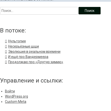
В потоке:
Нультопия
Несерьёзные щщи
Эволюция в реальном времени
И ещё про Вандермеера
Продолжаю про «Другую химию»
Управление и ссылки:
Войти
WordPress.org
Custom Meta