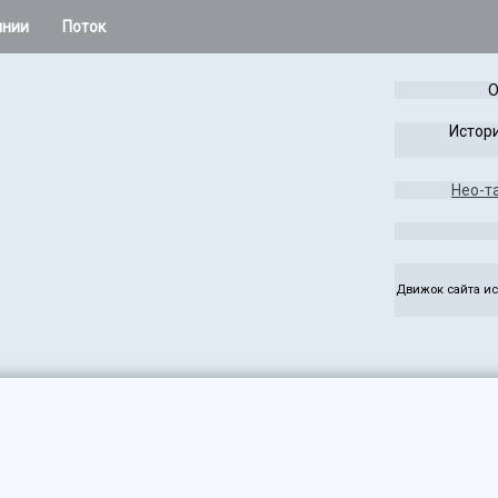
инии
Поток
 остальное
О
Расклады Колеса года
Истори
Таро Лабиринта и Игры
Нео-т
жаса
Чужая Система
ез
Руны
Движок сайта ис
э