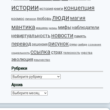
истории
концепция
история
книги
люди
магия
любовь
космос
личное
мантика
мифы
наблюдатели
машины
мемы
новости
невиртуальность
память
рисунок
перевод
рецензия
руны
свобода
сознание
ссылка
страх
телесность
социальность
чувства
эволюция
язычество
Рубрики
Рубрики
Архив
Архив