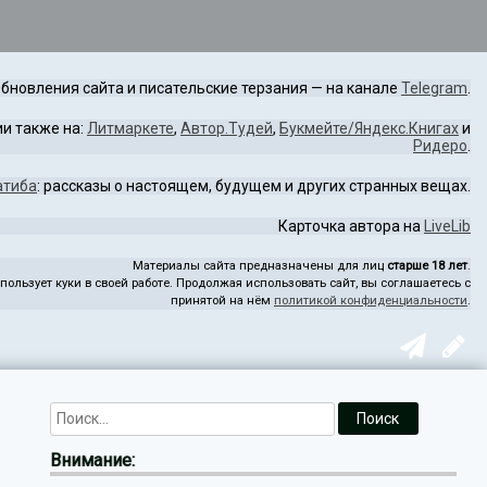
бновления сайта и писательские терзания — на канале
Telegram
.
и также на:
Литмаркете
,
Автор.Тудей
,
Букмейте/Яндекс.Книгах
и
Ридеро
.
атиба
: рассказы о настоящем, будущем и других странных вещах.
Карточка автора на
LiveLib
Материалы сайта предназначены для лиц
старше 18 лет
.
пользует куки в своей работе. Продолжая использовать сайт, вы соглашаетесь с
принятой на нём
политикой конфиденциальности
.
Внимание: