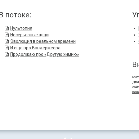
В потоке:
У
Нультопия
Несерьёзные щщи
Эволюция в реальном времени
И ещё про Вандермеера
Продолжаю про «Другую химию»
В
Мат
Дви
сай
кон