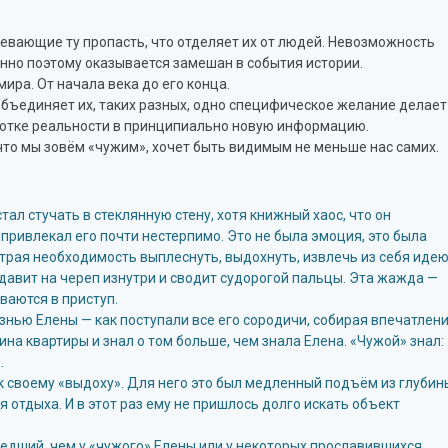
евающие ту пропасть, что отделяет их от людей. Невозможность
енно поэтому оказывается замешан в события истории.
мира. От начала века до его конца.
бъединяет их, таких разных, одно специфическое желание делает
аботке реальности в принципиально новую информацию.
, что мы зовём «чужим», хочет быть видимым не меньше нас самих.
ал стучать в стеклянную стену, хотя книжный хаос, что он
 привлекал его почти нестерпимо. Это не была эмоция, это была
страя необходимость выплеснуть, выдохнуть, извлечь из себя идею
, давит на череп изнутри и сводит судорогой пальцы. Эта жажда —
ваются в приступ.
нью Елены — как поступали все его сородичи, собирая впечатлен
ина квартиры и знал о том больше, чем знала Елена. «Чужой» знал:
.
к своему «выдоху». Для него это был медленный подъём из глубин
отдыха. И в этот раз ему не пришлось долго искать объект
шедший, чем у «чужого» Елены или у некоторых прославившихся