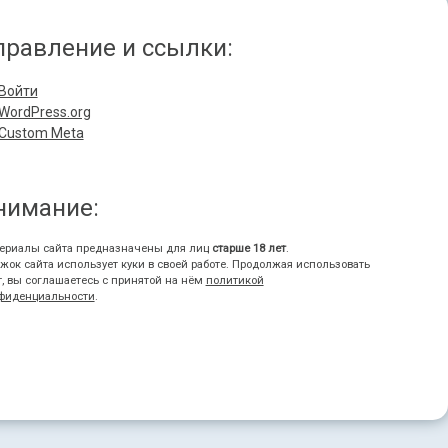
правление и ссылки:
Войти
WordPress.org
Custom Meta
нимание:
ериалы сайта предназначены для лиц
старше 18 лет
.
жок сайта использует куки в своей работе. Продолжая использовать
т, вы соглашаетесь с принятой на нём
политикой
фиденциальности
.