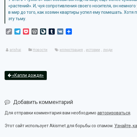
«растений». И, чуя сопротивления своего носителя, он немног
в мир до того, как хозяин квартиры успел ему помешать. Хотя
эту тьму.
Copy
Telegram
Pocket
WordPress
LiveJournal
Tumblr
VK
Отправить
Link
arishai
Новости
иллюстрация
,
истории
,
люди
«Капли дождя»
Добавить комментарий
Для отправки комментария вам необходимо
авторизоваться
.
Этот сайт использует Akismet для борьбы со спамом.
Узнайте, 