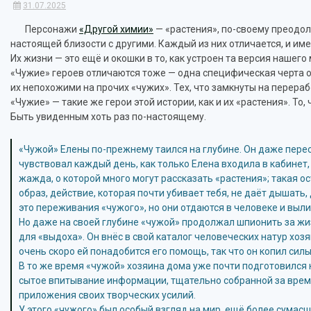
31.07.2025
Персонажи
«Другой химии»
— «растения», по-своему преодол
настоящей близости с другими. Каждый из них отличается, и им
Их жизни — это ещё и окошки в то, как устроен та версия нашего 
«Чужие» героев отличаются тоже — одна специфическая черта о
их непохожими на прочих «чужих». Тех, что замкнуты на перер
«Чужие» — такие же герои этой истории, как и их «растения». То
Быть увиденным хоть раз по-настоящему.
«Чужой» Елены по-прежнему таился на глубине. Он даже перест
чувствовал каждый день, как только Елена входила в кабинет,
жажда, о которой много могут рассказать «растения»; такая о
образ, действие, которая почти убивает тебя, не даёт дышать
это переживания «чужого», но они отдаются в человеке и выли
Но даже на своей глубине «чужой» продолжал шпионить за жиз
для «выдоха». Он внёс в свой каталог человеческих натур хозя
очень скоро ей понадобится его помощь, так что он копил силы
В то же время «чужой» хозяина дома уже почти подготовился 
сытое впитывание информации, тщательно собранной за время 
приложения своих творческих усилий.
У этого «чужого» был особый взгляд на мир, ещё более сумас