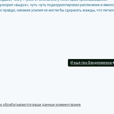
о ускорил «выдох», чуть-чуть подкорректировал расписание и явилс
 по правде, никакие усилия не могли бы сдержать жажды, что питал
И ещё про Вандермеера
как обрабатываются ваши данные комментариев
.