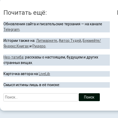
Почитать ещё:
Обновления сайта и писательские терзания — на канале
Telegram
.
Истории также на:
Литмаркете
,
Автор.Тудей
,
Букмейте/
Яндекс.Книгах
и
Ридеро
.
Нео-татиба
: рассказы о настоящем, будущем и других
странных вещах.
Карточка автора на
LiveLib
Смысл истины лишь в её поиске: