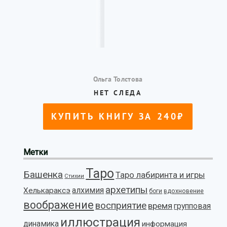
Метки
Таро
Башенка
Таро лабиринта и игры
Стихии
архетипы
алхимия
Хелькараксэ
боги
вдохновение
воображение
восприятие
время
групповая
иллюстрация
динамика
информация