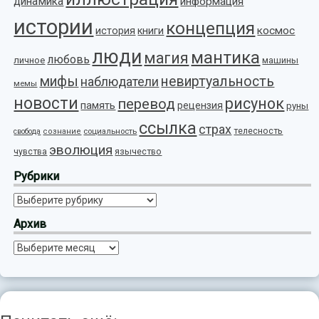
динамика
информация
истории
концепция
космос
история
книги
люди
мантика
магия
любовь
личное
машины
мифы
невиртуальность
наблюдатели
мемы
новости
рисунок
перевод
память
рецензия
руны
ссылка
страх
телесность
социальность
свобода
сознание
эволюция
язычество
чувства
Рубрики
Рубрики
Архив
Архив