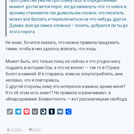
пространстве уже не протолкнуться. В определенный
момент достигается порог, когда запихнуть что-то новое в
хронику становится так дьявольски сложно, что писатель
может все бросить и переключиться на что-нибудь другое.
Думаю, всегда самое сложное – понять, добрался ли ты до
этого порога.
Не знаю. Хочется сказать, что можно правила придумать
такие, чтобы в них удалось вписать, что хошь.
Может быть, это только пока, но сейчас я что угодно могу
подшить в истории Оси, а что не влезет — так то в Страну
болот и камней. И я стараюсь этим не злоупотреблять, мне
неловко, что я повторяюсь.
С другой стороны, кому это интересно и важно, кроме меня?
Кто об этом хоть знает? Не правила ограничивают, а
обнародование. Безвестность — вот рассказчицкая свобода.
Copy
Telegram
Pocket
WordPress
LiveJournal
Tumblr
VK
Отправить
Link
arishai
Блог