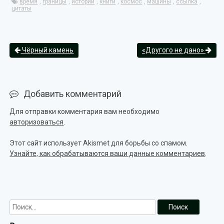
время
,
границы
,
истории
,
книги
,
космос
,
машины
,
ссылка
,
цитаты
Чёрный камень
«Другого не дано»
Добавить комментарий
Для отправки комментария вам необходимо
авторизоваться
.
Этот сайт использует Akismet для борьбы со спамом.
Узнайте, как обрабатываются ваши данные комментариев
.