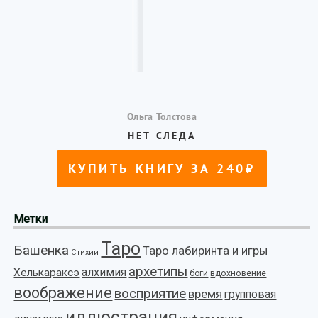
Метки
Таро
Башенка
Таро лабиринта и игры
Стихии
архетипы
алхимия
Хелькараксэ
боги
вдохновение
воображение
восприятие
время
групповая
иллюстрация