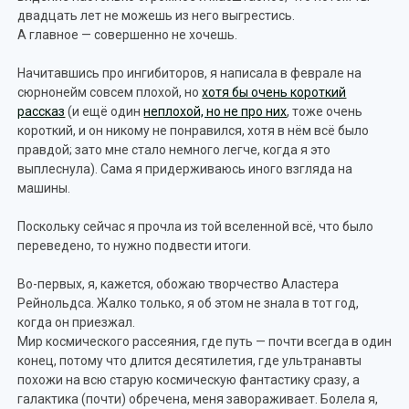
двадцать лет не можешь из него выгрестись.
А главное — совершенно не хочешь.
Начитавшись про ингибиторов, я написала в феврале на
сюрнонейм совсем плохой, но
хотя бы очень короткий
рассказ
(и ещё один
неплохой, но не про них
, тоже очень
короткий, и он никому не понравился, хотя в нём всё было
правдой; зато мне стало немного легче, когда я это
выплеснула). Сама я придерживаюсь иного взгляда на
машины.
Поскольку сейчас я прочла из той вселенной всё, что было
переведено, то нужно подвести итоги.
Во-первых, я, кажется, обожаю творчество Аластера
Рейнольдса. Жалко только, я об этом не знала в тот год,
когда он приезжал.
Мир космического рассеяния, где путь — почти всегда в один
конец, потому что длится десятилетия, где ультранавты
похожи на всю старую космическую фантастику сразу, а
галактика (почти) обречена, меня завораживает. Болела я,