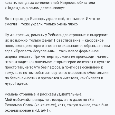
кстати, всегда за сочленителей. Надеюсь, обитатели
«Надежды» в самом деле выживут.
Во-вторых, да, Биоварь украли всё, что смогли. И что не
смогли — тоже украли, только очень плохо.
Ну и в-третьих, романы у Рейнольдса странные, и выдержит
их, возможно, только фанат. Повествование — как ровное
поле, в конце которого внезапно оказывается обрыв, а потом
гора. «Пропасть Искупления» — так и вовсе форменное
издевательство. Три четверти романа не происходит ничего,
что выглядит как значимое, старые герои исчезают в пустоте
просто так, не то что без пафоса, а почти без оснований к
тому, зато потом события несутся со скоростью «Ностальгии
по бесконечности» и врезаются в читателя, как Силвест в
нутро Гадеса.
Романы странные, а рассказы удивительные.
Мой любимый, правда, не отсюда, и это даже не «За
Разломом Орла» (хе-хе-хе-хе), хотя, так уж вышло, тоже был
экранизирован в «LD&R-1».