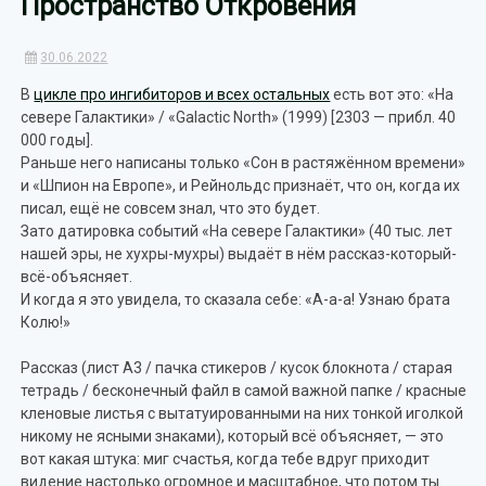
Пространство Откровения
30.06.2022
В
цикле про ингибиторов и всех остальных
есть вот это: «На
севере Галактики» / «Galactic North» (1999) [2303 — прибл. 40
000 годы].
Раньше него написаны только «Сон в растяжённом времени»
и «Шпион на Европе», и Рейнольдс признаёт, что он, когда их
писал, ещё не совсем знал, что это будет.
Зато датировка событий «На севере Галактики» (40 тыс. лет
нашей эры, не хухры-мухры) выдаёт в нём рассказ-который-
всё-объясняет.
И когда я это увидела, то сказала себе: «А-а-а! Узнаю брата
Колю!»
Рассказ (лист А3 / пачка стикеров / кусок блокнота / старая
тетрадь / бесконечный файл в самой важной папке / красные
кленовые листья с вытатуированными на них тонкой иголкой
никому не ясными знаками), который всё объясняет, — это
вот какая штука: миг счастья, когда тебе вдруг приходит
видение настолько огромное и масштабное, что потом ты