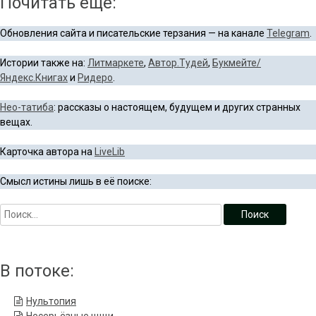
Почитать ещё:
Обновления сайта и писательские терзания — на канале
Telegram
.
Истории также на:
Литмаркете
,
Автор.Тудей
,
Букмейте/
Яндекс.Книгах
и
Ридеро
.
Нео-татиба
: рассказы о настоящем, будущем и других странных
вещах.
Карточка автора на
LiveLib
Смысл истины лишь в её поиске:
В потоке:
Нультопия