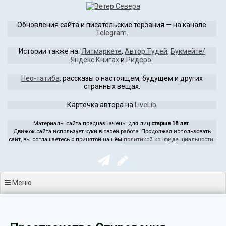
Перейти
к
Обновления сайта и писательские терзания — на канале
содержимому
Telegram
.
Истории также на:
Литмаркете
,
Автор.Тудей
,
Букмейте/
Яндекс.Книгах
и
Ридеро
.
Нео-татиба
: рассказы о настоящем, будущем и других
странных вещах.
Карточка автора на
LiveLib
Материалы сайта предназначены для лиц
старше 18 лет
.
Движок сайта использует куки в своей работе. Продолжая использовать
сайт, вы соглашаетесь с принятой на нём
политикой конфиденциальности
.
Меню