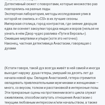
Детективный сюжет с поворотами, которые множество раз
повторялись на разные лады.
Экспертная лаборатория, методы исследования улик в
которой не снились и «CSI» в их лучшие сезоны.
Имперская столица, город контрастов, где сияние дворцов
едва ли осеняет закоулки городка нищих и воров (нельзя не
узнать в нём Двор чудес разлива «Пути в Версаль»).
Ожившие мертвяки и упыри (хотя это неточно).
Наконец, частная детективица Анастасии, говорящая с
духами.
(Кстати говоря, такой дух всегда живёт в ней самой и иногда
выходит наружу: душа гетеры, умерший за десять лет до
начала новой эры. Овладев Анастасией, гетера стремится
овладевать привлекательными мужчинами и женщинами —
много, со вкусом, толком и расстановкой в интересные позы.
Эти прекрасные сцены на протяжении всего цикла служат
оживляжем, способом запутать отношения Анастасии с
текущим любовным интересом и/или начальством, а также