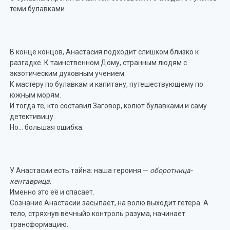
теми булавками.
В конце концов, Анастасия подходит слишком близко к
разгадке. К таинственном Дому, странным людям с
экзотическим духовным учением.
К мастеру по булавкам и капитану, путешествующему по
южным морям.
И тогда те, кто составил Заговор, колют булавками и саму
детективицу.
Но… большая ошибка.
У Анастасии есть тайна: наша героиня —
оборотница-
кентаврица
.
Именно это её и спасает.
Сознание Анастасии засыпает, на волю выходит гетера. А
тело, стряхнув вечныйо контроль разума, начинает
трансформацию.