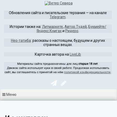
Перейти
к
Обновления сайта и писательские терзания — на канале
содержимому
Telegram
.
Истории также на:
Литмаркете
,
Автор.Тудей
,
Букмейте/
Яндекс.Книгах
и
Ридеро
.
Нео-татиба
: рассказы о настоящем, будущем и других
странных вещах.
Карточка автора на
LiveLib
Материалы сайта предназначены для лиц
старше 18 лет
.
Движок сайта использует куки в своей работе. Продолжая использовать
сайт, вы соглашаетесь с принятой на нём
политикой конфиденциальности
.
Меню