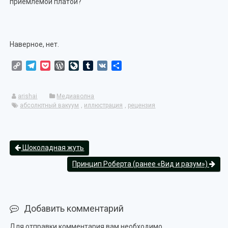
приемлемой платой?
Наверное, нет.
Copy
Telegram
Pocket
WordPress
LiveJournal
Tumblr
VK
Отправить
Link
arishai
Медиаволна
абсолютный вакуум
,
иллюстрация
,
рецензия
Шоколадная жуть
Принцип Роберта (ранее «Вид и разум»)
Добавить комментарий
Для отправки комментария вам необходимо