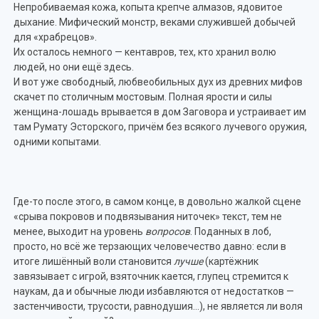
Непробиваемая кожа, копыта крепче алмазов, ядовитое
дыхание. Мифический монстр, веками служившей добычей
для «храбрецов».
Их осталось немного — кентавров, тех, кто хранил волю
людей, но они ещё здесь.
И вот уже свободный, любвеобильных дух из древних мифов
скачет по столичным мостовым. Полная ярости и силы
женщина-лошадь врывается в дом Заговора и устраивает им
там Румату Эсторского, причём без всякого лучевого оружия,
одними копытами.
Где-то после этого, в самом конце, в довольно жалкой сцене
«срыва покровов и подвязывания ниточек» текст, тем не
менее, выходит на уровень
вопросов
. Поданных в лоб,
просто, но всё же терзающих человечество давно: если в
итоге лишённый воли становится
лучше
(картёжник
завязывает с игрой, взяточник кается, глупец стремится к
наукам, да и обычные люди избавляются от недостатков —
застенчивости, трусости, равнодушия…), не является ли воля