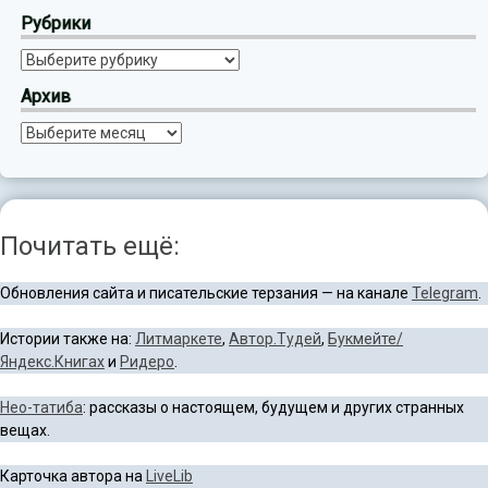
Рубрики
Рубрики
Архив
Архив
Почитать ещё:
Обновления сайта и писательские терзания — на канале
Telegram
.
Истории также на:
Литмаркете
,
Автор.Тудей
,
Букмейте/
Яндекс.Книгах
и
Ридеро
.
Нео-татиба
: рассказы о настоящем, будущем и других странных
вещах.
Карточка автора на
LiveLib