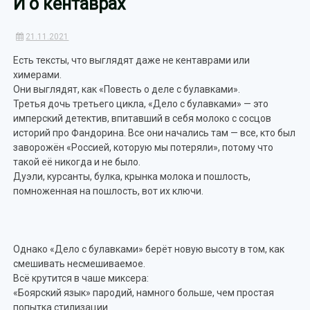
И о кентаврах
21.11.2021
Есть тексты, что выглядят даже не кентаврами или
химерами.
Они выглядят, как «Повесть о деле с булавками».
Третья дочь третьего цикла, «Дело с булавками» — это
имперский детектив, впитавший в себя молоко с сосцов
историй про Фандорина. Все они начались там — все, кто был
заворожён «Россией, которую мы потеряли», потому что
такой её никогда и не было.
Дуэли, курсанты, булка, крынка молока и пошлость,
помноженная на пошлость, вот их ключи.
Однако «Дело с булавками» берёт новую высоту в том, как
смешивать несмешиваемое.
Всё крутится в чаше миксера:
«Боярский язык» пародий, намного больше, чем простая
попытка стилизации.