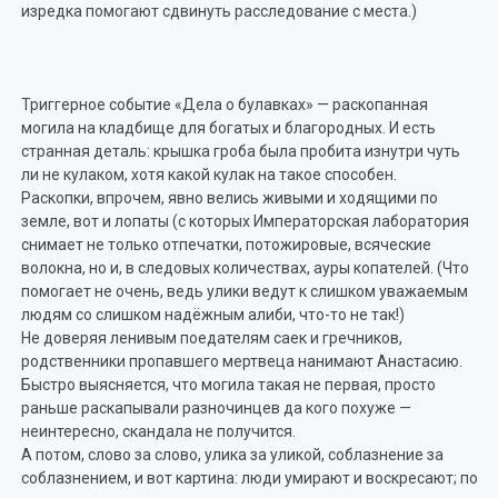
изредка помогают сдвинуть расследование с места.)
Триггерное событие «Дела о булавках» — раскопанная
могила на кладбище для богатых и благородных. И есть
странная деталь: крышка гроба была пробита изнутри чуть
ли не кулаком, хотя какой кулак на такое способен.
Раскопки, впрочем, явно велись живыми и ходящими по
земле, вот и лопаты (с которых Императорская лаборатория
снимает не только отпечатки, потожировые, всяческие
волокна, но и, в следовых количествах, ауры копателей. (Что
помогает не очень, ведь улики ведут к слишком уважаемым
людям со слишком надёжным алиби, что-то не так!)
Не доверяя ленивым поедателям саек и гречников,
родственники пропавшего мертвеца нанимают Анастасию.
Быстро выясняется, что могила такая не первая, просто
раньше раскапывали разночинцев да кого похуже —
неинтересно, скандала не получится.
А потом, слово за слово, улика за уликой, соблазнение за
соблазнением, и вот картина: люди умирают и воскресают; по