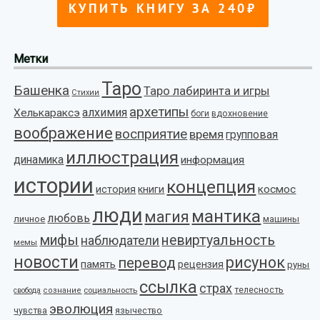
Метки
Таро
Башенка
Таро лабиринта и игры
Стихии
архетипы
алхимия
Хелькараксэ
боги
вдохновение
воображение
восприятие
время
групповая
иллюстрация
динамика
информация
истории
концепция
космос
история
книги
люди
мантика
магия
любовь
личное
машины
мифы
невиртуальность
наблюдатели
мемы
новости
рисунок
перевод
память
рецензия
руны
ссылка
страх
телесность
социальность
свобода
сознание
эволюция
язычество
чувства