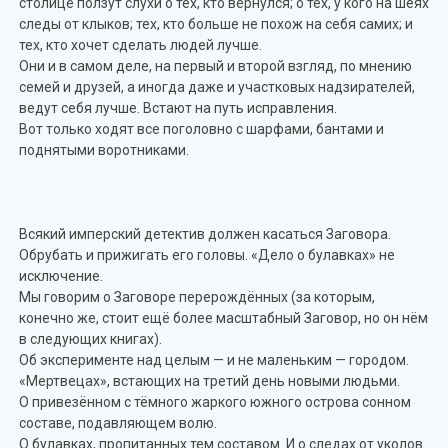
столице ползут слухи о тех, кто вернулся; о тех, у кого на шеях
следы от клыков; тех, кто больше не похож на себя самих; и
тех, кто хочет сделать людей лучше.
Они и в самом деле, на первый и второй взгляд, по мнению
семей и друзей, а иногда даже и участковых надзирателей,
ведут себя лучше. Встают на путь исправления.
Вот только ходят все поголовно с шарфами, бантами и
поднятыми воротниками.
Всякий имперский детектив должен касаться Заговора.
Обрубать и прижигать его головы. «Дело о булавках» не
исключение.
Мы говорим о Заговоре перерождённых (за которым,
конечно же, стоит ещё более масштабный Заговор, но он нём
в следующих книгах).
Об эксперименте над целым — и не маленьким — городом.
«Мертвецах», встающих на третий день новыми людьми.
О привезённом с тёмного жаркого южного острова сонном
составе, подавляющем волю.
О булавках, пропитанных тем составом. И о следах от уколов