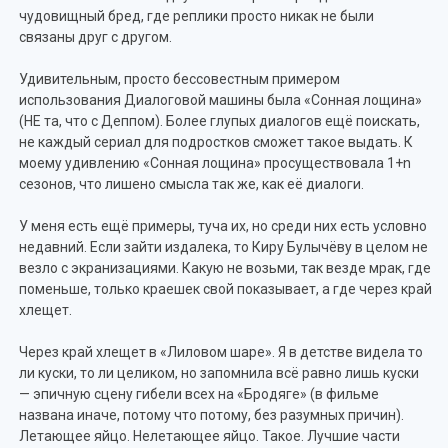
чудовищный бред, где реплики просто никак не были
связаны друг с другом.
Удивительным, просто бессовестным примером
использования Диалоговой машины была «Сонная лощина»
(НЕ та, что с Деппом). Более глупых диалогов ещё поискать,
не каждый сериал для подростков сможет такое выдать. К
моему удивлению «Сонная лощина» просуществовала 1+n
сезонов, что лишено смысла так же, как её диалоги.
У меня есть ещё примеры, туча их, но среди них есть условно
недавний. Если зайти издалека, то Киру Булычёву в целом не
везло с экранизациями. Какую не возьми, так везде мрак, где
поменьше, только краешек свой показывает, а где через край
хлещет.
Через край хлещет в «Лиловом шаре». Я в детстве видела то
ли куски, то ли целиком, но запомнила всё равно лишь куски
— эпичную сцену гибели всех на «Бродяге» (в фильме
названа иначе, потому что потому, без разумных причин).
Летающее яйцо. Нелетающее яйцо. Такое. Лучшие части