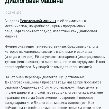
Диалоговая машина
21.03.2021
В недрах
Решательной машины
, в её примитивных,
механических, но крайне обширных программных
ландшафтах обитает подкод, известный как Диалоговая
машина.
Именно она пишет те неестественные, бредовые диалоги,
которые вы частенько слышите в фильмах и сериалах
(иногда и в играх). Её запускают сценаристы (или продюсеры,
тут как фишка ляжет) то ли от лени, то ли по скудоумию. И она
лепит горбатого. А у людей потом идёт кровь из ушей.
Пишет она и переводы диалогов. Существование
Диалоговой машины я прозрела годы назад при просмотре
сериала «Андромеда» (той, что с Гераклом). Надо думать,
плохие диалоги и плохой перевод диалогов попадались мне
и раньше, но тогда было именно прозрение. Я впервые
заподозрила, что Диалоговая машина существует. Как
сейчас помню своё недоумение: герои периодически несли