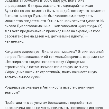
создавать Громозеке второю пару рук, всё это не
оправдывает. В титрах указано, что сценарий написал
Булычёв, но это не может быть правдой, потому что не может
быть ею никогда. Булычёв был человеком, и тому есть
множество свидетельств. Он не мог написать эти диалоги. Их
писала Диалоговая машина — как говорится, «
уже тогда
» (с).
Для чего предназначено происходящее на экране, на кого
рассчитано (не на детей же, дети вам не идиоты) —
неизвестно.
Как давно существует Диалоговая машина? Это интересный
вопрос. Пользовался ли ей тот мелкий воришка, современник
Шекспира, что сходил на постановку «Укрощения
строптивой», а потом написал свою такую же пьесу
«Укрощение какой-то строптивой», почти как настоящую,
только намного хуже?
Родилась ли она ещё в Античности, вместе с античным
театром?
Прибегали ли к её услугам бесталанные первобытные
рассказчики, когда не могли придумать настоящую историю