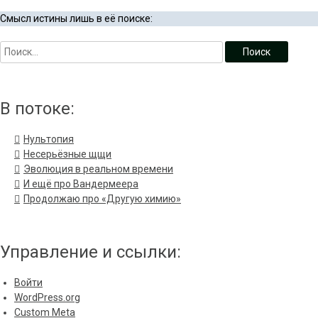
Смысл истины лишь в её поиске:
В потоке:
Нультопия
Несерьёзные щщи
Эволюция в реальном времени
И ещё про Вандермеера
Продолжаю про «Другую химию»
Управление и ссылки:
Войти
WordPress.org
Custom Meta