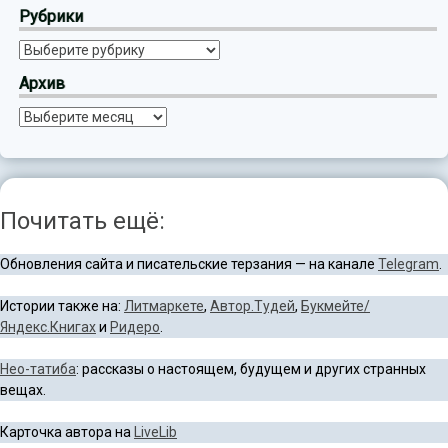
Рубрики
Рубрики
Архив
Архив
Почитать ещё:
Обновления сайта и писательские терзания — на канале
Telegram
.
Истории также на:
Литмаркете
,
Автор.Тудей
,
Букмейте/
Яндекс.Книгах
и
Ридеро
.
Нео-татиба
: рассказы о настоящем, будущем и других странных
вещах.
Карточка автора на
LiveLib