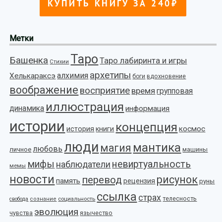
Метки
Таро
Башенка
Таро лабиринта и игры
Стихии
архетипы
алхимия
Хелькараксэ
боги
вдохновение
воображение
восприятие
время
групповая
иллюстрация
динамика
информация
истории
концепция
космос
история
книги
люди
мантика
магия
любовь
личное
машины
мифы
невиртуальность
наблюдатели
мемы
новости
рисунок
перевод
память
рецензия
руны
ссылка
страх
телесность
социальность
свобода
сознание
эволюция
язычество
чувства