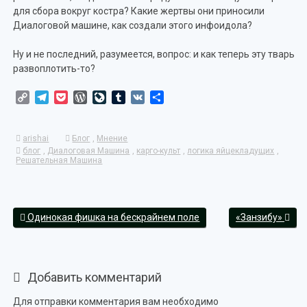
для сбора вокруг костра? Какие жертвы они приносили
Диалоговой машине, как создали этого инфоидола?
Ну и не последний, разумеется, вопрос: и как теперь эту тварь
развоплотить-то?
Copy
Telegram
Pocket
WordPress
LiveJournal
Tumblr
VK
Отправить
Link
arishai
Блог
,
Мнение
блог
,
Диалоговая Машина
,
карго-культ
,
логика яйцекладущих
,
Решательная Машина
Одинокая фишка на бескрайнем поле
«Занзибу»
Добавить комментарий
Для отправки комментария вам необходимо