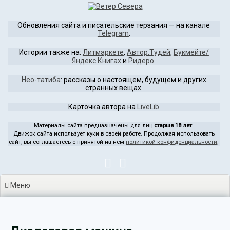
Перейти
к
Обновления сайта и писательские терзания — на канале
содержимому
Telegram
.
Истории также на:
Литмаркете
,
Автор.Тудей
,
Букмейте/
Яндекс.Книгах
и
Ридеро
.
Нео-татиба
: рассказы о настоящем, будущем и других
странных вещах.
Карточка автора на
LiveLib
Материалы сайта предназначены для лиц
старше 18 лет
.
Движок сайта использует куки в своей работе. Продолжая использовать
сайт, вы соглашаетесь с принятой на нём
политикой конфиденциальности
.
Меню