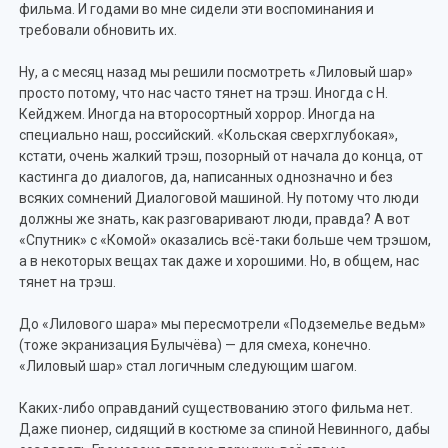
фильма. И годами во мне сидели эти воспоминания и
требовали обновить их.
Ну, а с месяц назад мы решили посмотреть «Лиловый шар»
просто потому, что нас часто тянет на трэш. Иногда с Н.
Кейджем. Иногда на второсортный хоррор. Иногда на
специально наш, российский. «Кольская сверхглубокая»,
кстати, очень жалкий трэш, позорный от начала до конца, от
кастинга до диалогов, да, написанных однозначно и без
всяких сомнений Диалоговой машиной. Ну потому что люди
должны же знать, как разговаривают люди, правда? А вот
«Спутник» с «Комой» оказались всё-таки больше чем трэшом,
а в некоторых вещах так даже и хорошими. Но, в общем, нас
тянет на трэш.
До «Лилового шара» мы пересмотрели «Подземелье ведьм»
(тоже экранизация Булычёва) — для смеха, конечно.
«Лиловый шар» стал логичным следующим шагом.
Каких-либо оправданий существованию этого фильма нет.
Даже пионер, сидящий в костюме за спиной Невинного, дабы