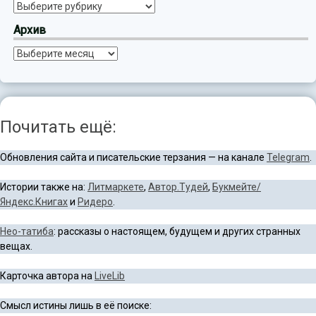
Рубрики
Архив
Архив
Почитать ещё:
Обновления сайта и писательские терзания — на канале
Telegram
.
Истории также на:
Литмаркете
,
Автор.Тудей
,
Букмейте/
Яндекс.Книгах
и
Ридеро
.
Нео-татиба
: рассказы о настоящем, будущем и других странных
вещах.
Карточка автора на
LiveLib
Смысл истины лишь в её поиске: