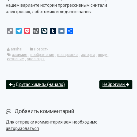
нашем варианте истории прогрессивным считали
электрошок, лоботомию и ледяные ванны.
Copy
Telegram
Pocket
WordPress
LiveJournal
Tumblr
VK
Отправить
Link
arishai
Новости
алхимия
,
воображение
,
восприятие
,
истории
,
люди
,
сознание
,
эволюция
«Другая химия» (начало)
Нейрогимн
Добавить комментарий
Для отправки комментария вам необходимо
авторизоваться
.