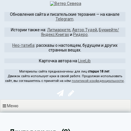
Перейти
к
Обновления сайта и писательские терзания — на канале
содержимому
Telegram
.
Истории также на:
Литмаркете
,
Автор.Тудей
,
Букмейте/
Яндекс.Книгах
и
Ридеро
.
Нео-татиба
: рассказы о настоящем, будущем и других
странных вещах.
Карточка автора на
LiveLib
Материалы сайта предназначены для лиц
старше 18 лет
.
Движок сайта использует куки в своей работе. Продолжая использовать
сайт, вы соглашаетесь с принятой на нём
политикой конфиденциальности
.
Меню