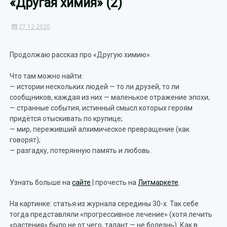
«Другая химия» (2)
27.12.2020
Продолжаю рассказ про «Другую химию».
Что там можно найти:
— истории нескольких людей — то ли друзей, то ли
сообщников, каждая из них — маленькое отражение эпохи;
— странные события, истинный смысл которых героям
придётся отыскивать по крупице;
— мир, переживший алхимическое превращение (как
говорят);
— разгадку, потерянную память и любовь.
Узнать больше на
сайте
| прочесть на
Литмаркете
.
На картинке: статья из журнала середины 30-х. Так себе
тогда представляли «прогрессивное лечение» (хотя лечить
«растения» было не от чего, талант — не болезнь). Как в