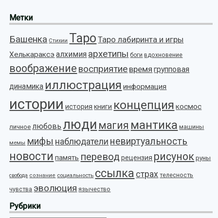
Метки
Таро
Башенка
Таро лабиринта и игры
Стихии
архетипы
алхимия
Хелькараксэ
боги
вдохновение
воображение
восприятие
время
групповая
иллюстрация
динамика
информация
истории
концепция
космос
история
книги
люди
мантика
магия
любовь
личное
машины
мифы
невиртуальность
наблюдатели
мемы
новости
рисунок
перевод
память
рецензия
руны
ссылка
страх
телесность
социальность
свобода
сознание
эволюция
язычество
чувства
Рубрики