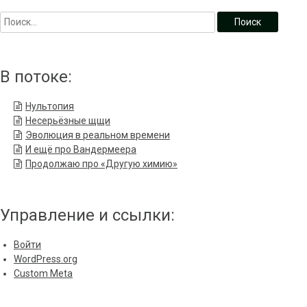
В потоке:
Нультопия
Несерьёзные щщи
Эволюция в реальном времени
И ещё про Вандермеера
Продолжаю про «Другую химию»
Управление и ссылки:
Войти
WordPress.org
Custom Meta