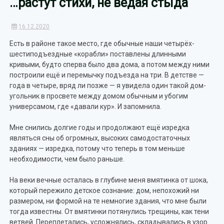
…растут стихи, не ведая стыда
16.12.2020
Есть в районе такое место, где обычные наши четырёх-
шестиподъездные «корабли» поставлены длинными
кривыми, будто сперва было два дома, а потом между ними
построили ещё и перемычку подъезда на три. В детстве —
года в четыре, вряд ли позже — я увидела один такой дом-
угольник в просвете между домом обычным и убогим
универсамом, где «давали кур». И запомнила.
Мне снились долгие годы и продолжают ещё изредка
являться сны об огромных, высоких самодостаточных
зданиях — изредка, потому что теперь в том меньше
необходимости, чем было раньше.
На веки вечные осталась в глубине меня вмятинка от шока,
который пережило детское сознание: дом, непохожий ни
размером, ни формой на те немногие здания, что мне были
тогда известны. От вмятинки потянулись трещины, как тени
ветвей. Переплетались, усложнялись, складывались в узор.