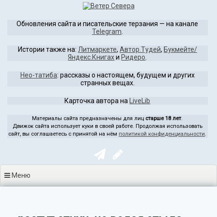
Перейти
к
Обновления сайта и писательские терзания — на канале
содержимому
Telegram
.
Истории также на:
Литмаркете
,
Автор.Тудей
,
Букмейте/
Яндекс.Книгах
и
Ридеро
.
Нео-татиба
: рассказы о настоящем, будущем и других
странных вещах.
Карточка автора на
LiveLib
Материалы сайта предназначены для лиц
старше 18 лет
.
Движок сайта использует куки в своей работе. Продолжая использовать
сайт, вы соглашаетесь с принятой на нём
политикой конфиденциальности
.
Меню