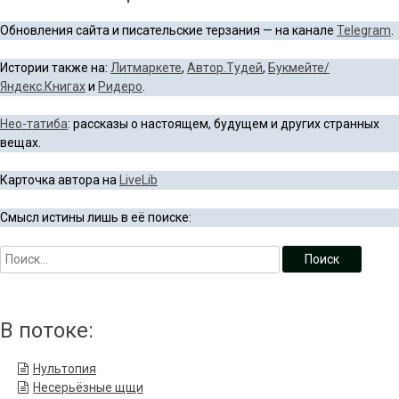
Обновления сайта и писательские терзания — на канале
Telegram
.
Истории также на:
Литмаркете
,
Автор.Тудей
,
Букмейте/
Яндекс.Книгах
и
Ридеро
.
Нео-татиба
: рассказы о настоящем, будущем и других странных
вещах.
Карточка автора на
LiveLib
Смысл истины лишь в её поиске:
В потоке:
Нультопия
Несерьёзные щщи