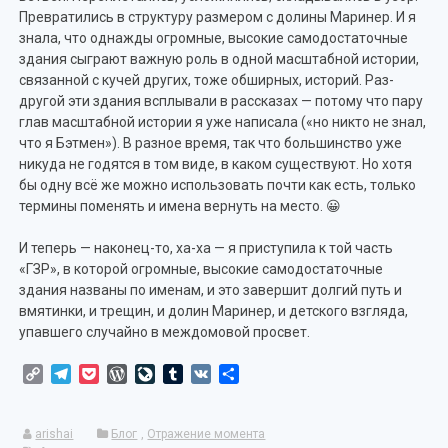
Превратились в структуру размером с долины Маринер. И я
знала, что однажды огромные, высокие самодостаточные
здания сыграют важную роль в одной масштабной истории,
связанной с кучей других, тоже обширных, историй. Раз-
другой эти здания всплывали в рассказах — потому что пару
глав масштабной истории я уже написала («но никто не знал,
что я Бэтмен»). В разное время, так что большинство уже
никуда не годятся в том виде, в каком существуют. Но хотя
бы одну всё же можно использовать почти как есть, только
термины поменять и имена вернуть на место. 😀
И теперь — наконец-то, ха-ха — я приступила к той часть
«ГЗР», в которой огромные, высокие самодостаточные
здания названы по именам, и это завершит долгий путь и
вмятинки, и трещин, и долин Маринер, и детского взгляда,
упавшего случайно в междомовой просвет.
Copy
Telegram
Pocket
WordPress
LiveJournal
Tumblr
VK
Отправить
Link
arishai
Блог
,
Отражение момента