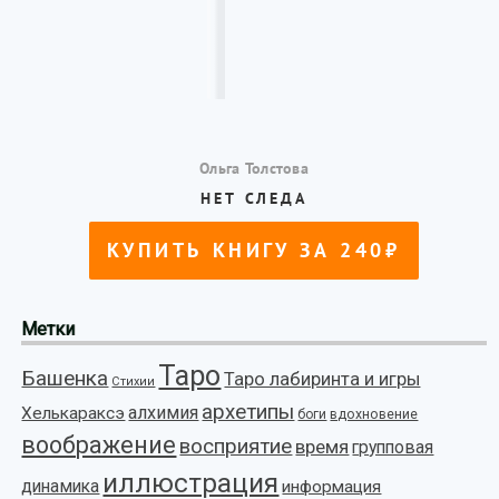
Метки
Таро
Башенка
Таро лабиринта и игры
Стихии
архетипы
алхимия
Хелькараксэ
боги
вдохновение
воображение
восприятие
время
групповая
иллюстрация
динамика
информация