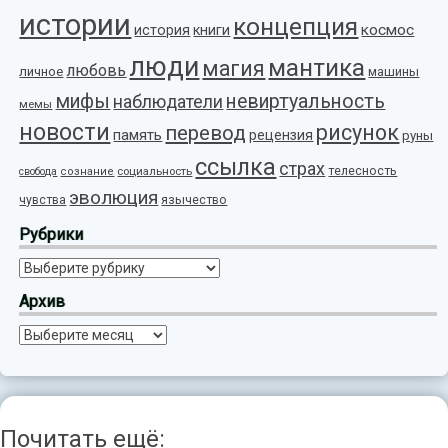
истории
концепция
космос
история
книги
люди
мантика
магия
любовь
личное
машины
мифы
невиртуальность
наблюдатели
мемы
новости
рисунок
перевод
память
рецензия
руны
ссылка
страх
телесность
социальность
свобода
сознание
эволюция
язычество
чувства
Рубрики
Рубрики
Архив
Архив
Почитать ещё: