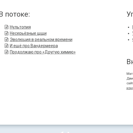
В потоке:
У
Нультопия
Несерьёзные щщи
Эволюция в реальном времени
И ещё про Вандермеера
Продолжаю про «Другую химию»
В
Мат
Дви
сай
кон