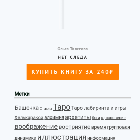
Метки
Таро
Башенка
Таро лабиринта и игры
Стихии
архетипы
алхимия
Хелькараксэ
боги
вдохновение
воображение
восприятие
время
групповая
иллюстрация
динамика
информация