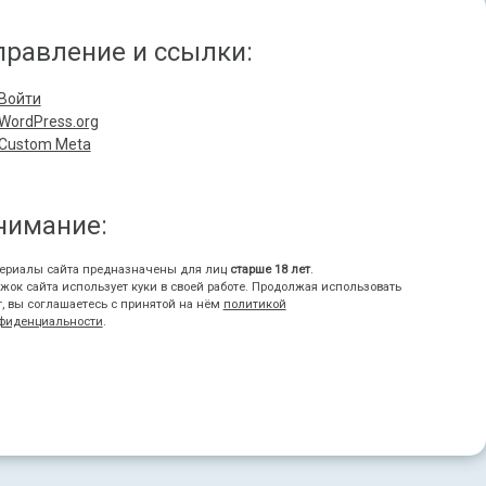
правление и ссылки:
Войти
WordPress.org
Custom Meta
нимание:
ериалы сайта предназначены для лиц
старше 18 лет
.
жок сайта использует куки в своей работе. Продолжая использовать
т, вы соглашаетесь с принятой на нём
политикой
фиденциальности
.