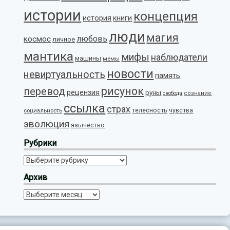
истории
концепция
история
книги
люди
магия
любовь
космос
личное
мантика
мифы
наблюдатели
машины
мемы
новости
невиртуальность
память
рисунок
перевод
рецензия
руны
свобода
сознание
ссылка
страх
телесность
социальность
чувства
эволюция
язычество
Рубрики
Рубрики
Архив
Архив