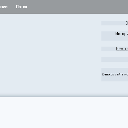
инии
Поток
 остальное
О
Расклады Колеса года
Истори
Таро Лабиринта и Игры
Нео-т
жаса
Чужая Система
ез
Руны
Движок сайта ис
э