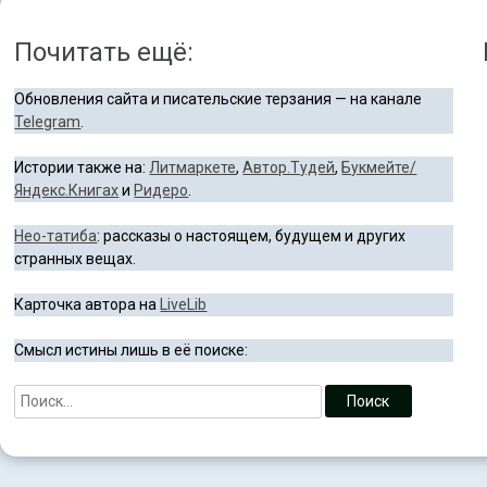
Почитать ещё:
Обновления сайта и писательские терзания — на канале
Telegram
.
Истории также на:
Литмаркете
,
Автор.Тудей
,
Букмейте/
Яндекс.Книгах
и
Ридеро
.
Нео-татиба
: рассказы о настоящем, будущем и других
странных вещах.
Карточка автора на
LiveLib
Смысл истины лишь в её поиске: