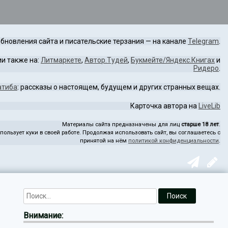
бновления сайта и писательские терзания — на канале
Telegram
.
и также на:
Литмаркете
,
Автор.Тудей
,
Букмейте/Яндекс.Книгах
и
Ридеро
.
атиба
: рассказы о настоящем, будущем и других странных вещах.
Карточка автора на
LiveLib
Материалы сайта предназначены для лиц
старше 18 лет
.
пользует куки в своей работе. Продолжая использовать сайт, вы соглашаетесь с
принятой на нём
политикой конфиденциальности
.
Внимание: