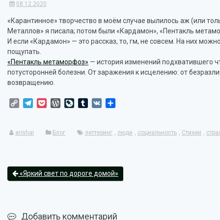
08.12.2020
«Карантинное» творчество в моём случае вылилось аж (или толь
Металлов» я писала; потом были «Кардамон», «Пентакль метамо
И если «Кардамон» — это рассказ, то, гм, не совсем. На них мож
пощупать.
«Пентакль метаморфоз»
— история изменений подхватившего чт
потусторонней болезни. От заражения к исцелению: от безразлич
возвращению.
Copy
Telegram
Pocket
WordPress
LiveJournal
Tumblr
VK
Отправить
Link
arishai
Блог
леттеринг
,
люди
,
социальность
,
Стихии
,
стра
«Яркий свет по дороге домой»
Добавить комментарий