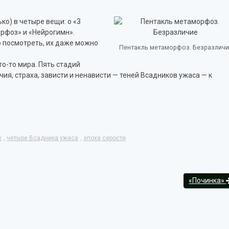
ко) в четыре вещи: о «3
рфоз» и «Нейрогимн».
но посмотреть, их даже можно
Пентакль метаморфоз. Безразличи
о-то мира. Пять стадий
ия, страха, зависти и ненависти — теней Всадников ужаса — к
х
,
четыре Всадника ужаса
,
эпоха серости
«Починка»