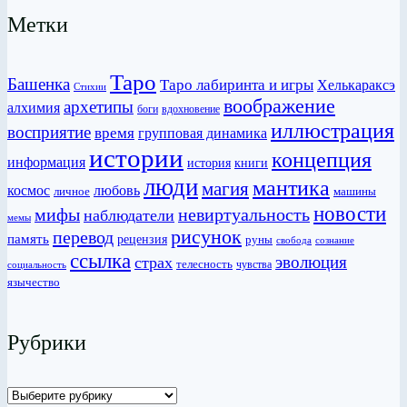
Метки
Таро
Башенка
Таро лабиринта и игры
Хелькараксэ
Стихии
воображение
архетипы
алхимия
боги
вдохновение
иллюстрация
восприятие
время
групповая динамика
истории
концепция
информация
история
книги
люди
мантика
магия
любовь
космос
личное
машины
новости
мифы
невиртуальность
наблюдатели
мемы
рисунок
перевод
память
рецензия
руны
сознание
свобода
ссылка
эволюция
страх
телесность
чувства
социальность
язычество
Рубрики
Рубрики