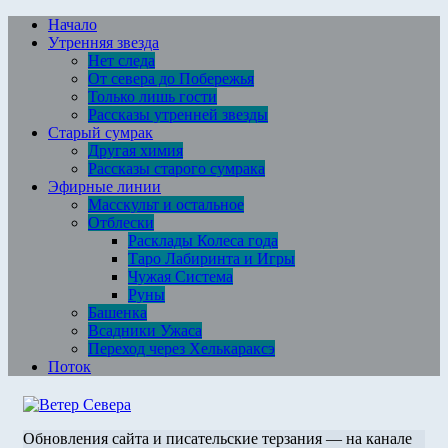
Перейти
Начало
к
Утренняя звезда
содержимому
Нет следа
От севера до Побережья
Только лишь гости
Рассказы утренней звезды
Старый сумрак
Другая химия
Рассказы старого сумрака
Эфирные линии
Масскульт и остальное
Отблески
Расклады Колеса года
Таро Лабиринта и Игры
Чужая Система
Руны
Башенка
Всадники Ужаса
Переход через Хелькараксэ
Поток
Обновления сайта и писательские терзания — на канале