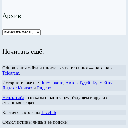
Архив
Архив
Почитать ещё:
Обновления сайта и писательские терзания — на канале
Telegram
.
Истории также на:
Литмаркете
,
Автор.Тудей
,
Букмейте/
Яндекс.Книгах
и
Ридеро
.
Нео-татиба
: рассказы о настоящем, будущем и других
странных вещах.
Карточка автора на
LiveLib
Смысл истины лишь в её поиске: