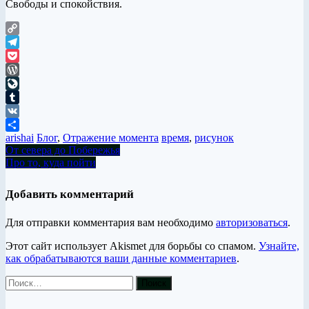
Свободы и спокойствия.
Copy
Link
Telegram
Pocket
WordPress
LiveJournal
Tumblr
VK
arishai
Блог
,
Отражение момента
время
,
рисунок
Отправить
От севера до Побережья
Про то, куда пойти
Добавить комментарий
Для отправки комментария вам необходимо
авторизоваться
.
Этот сайт использует Akismet для борьбы со спамом.
Узнайте,
как обрабатываются ваши данные комментариев
.