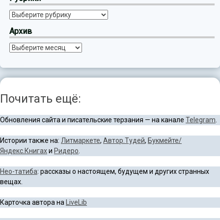
Рубрики
Архив
Архив
Почитать ещё:
Обновления сайта и писательские терзания — на канале
Telegram
.
Истории также на:
Литмаркете
,
Автор.Тудей
,
Букмейте/
Яндекс.Книгах
и
Ридеро
.
Нео-татиба
: рассказы о настоящем, будущем и других странных
вещах.
Карточка автора на
LiveLib