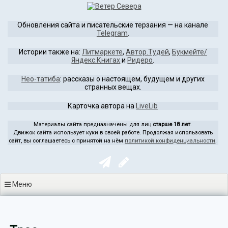
Перейти
к
Обновления сайта и писательские терзания — на канале
содержимому
Telegram
.
Истории также на:
Литмаркете
,
Автор.Тудей
,
Букмейте/
Яндекс.Книгах
и
Ридеро
.
Нео-татиба
: рассказы о настоящем, будущем и других
странных вещах.
Карточка автора на
LiveLib
Материалы сайта предназначены для лиц
старше 18 лет
.
Движок сайта использует куки в своей работе. Продолжая использовать
сайт, вы соглашаетесь с принятой на нём
политикой конфиденциальности
.
Меню