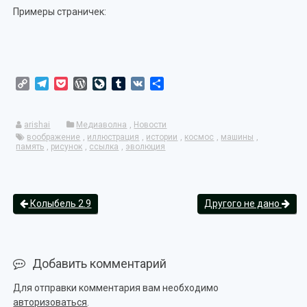
Примеры страничек:
Copy
Telegram
Pocket
WordPress
LiveJournal
Tumblr
VK
Отправить
Link
arishai
Медиаволна
,
Новости
воображение
,
иллюстрация
,
истории
,
космос
,
машины
,
память
,
рисунок
,
ссылка
,
эволюция
Колыбель 2.9
Другого не дано
Добавить комментарий
Для отправки комментария вам необходимо
авторизоваться
.