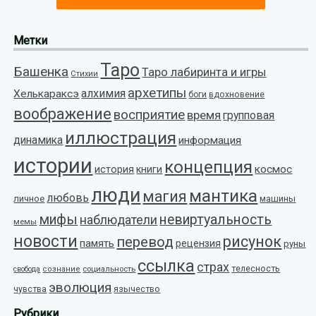
Метки
Таро
Башенка
Таро лабиринта и игры
Стихии
архетипы
алхимия
Хелькараксэ
боги
вдохновение
воображение
восприятие
время
групповая
иллюстрация
динамика
информация
истории
концепция
космос
история
книги
люди
мантика
магия
любовь
личное
машины
мифы
невиртуальность
наблюдатели
мемы
новости
рисунок
перевод
память
рецензия
руны
ссылка
страх
телесность
социальность
свобода
сознание
эволюция
язычество
чувства
Рубрики