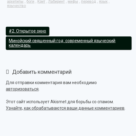
архетипы
,
боги
,
Крит
,
Лабиринт
,
мифы
,
перевод
,
язык
,
язычество
#2. Открытое окно
Минойский священный год: современный языческий
календарь
Добавить комментарий
Для отправки комментария вам необходимо
авторизоваться
.
Этот сайт использует Akismet для борьбы со спамом.
Узнайте, как обрабатываются ваши данные комментариев
.