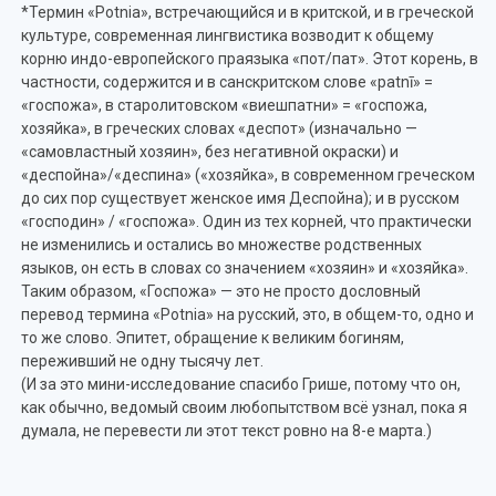
*Термин «Potnia», встречающийся и в критской, и в греческой
культуре, современная лингвистика возводит к общему
корню индо-европейского праязыка «пот/пат». Этот корень, в
частности, содержится и в санскритском слове «patnī» =
«госпожа», в старолитовском «виешпатни» = «госпожа,
хозяйка», в греческих словах «деспот» (изначально —
«самовластный хозяин», без негативной окраски) и
«деспойна»/«деспина» («хозяйка», в современном греческом
до сих пор существует женское имя Деспойна); и в русском
«господин» / «госпожа». Один из тех корней, что практически
не изменились и остались во множестве родственных
языков, он есть в словах со значением «хозяин» и «хозяйка».
Таким образом, «Госпожа» — это не просто дословный
перевод термина «Potnia» на русский, это, в общем-то, одно и
то же слово. Эпитет, обращение к великим богиням,
переживший не одну тысячу лет.
(И за это мини-исследование спасибо Грише, потому что он,
как обычно, ведомый своим любопытством всё узнал, пока я
думала, не перевести ли этот текст ровно на 8-е марта.)