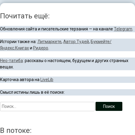
Почитать ещё:
Обновления сайта и писательские терзания — на канале
Telegram
.
Истории также на:
Литмаркете
,
Автор.Тудей
,
Букмейте/
Яндекс.Книгах
и
Ридеро
.
Нео-татиба
: рассказы о настоящем, будущем и других странных
вещах.
Карточка автора на
LiveLib
Смысл истины лишь в её поиске:
В потоке: