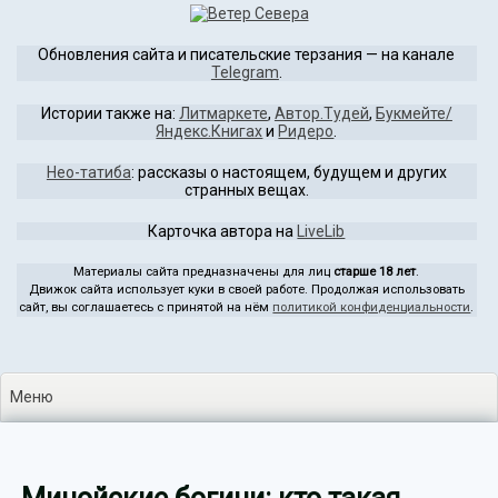
Перейти
к
Обновления сайта и писательские терзания — на канале
содержимому
Telegram
.
Истории также на:
Литмаркете
,
Автор.Тудей
,
Букмейте/
Яндекс.Книгах
и
Ридеро
.
Нео-татиба
: рассказы о настоящем, будущем и других
странных вещах.
Карточка автора на
LiveLib
Материалы сайта предназначены для лиц
старше 18 лет
.
Движок сайта использует куки в своей работе. Продолжая использовать
сайт, вы соглашаетесь с принятой на нём
политикой конфиденциальности
.
Меню