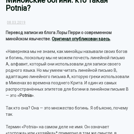
Минойские богини: кто такая
Potnia?
08.03.2019
Перевод записи из блога Лоры Перри о современном
минойском язычестве.
Оригинал опубликован здесь
.
«Наверняка мы не знаем, как минойцы называли своих богов
и богинь, поскольку мы не можем почесть линейной письмо
А, алфавит, который они использовали для записи своего
родного языка. Но мы умеем читать линейной письмо B,
адаптацию линейного письма А, которую греки использовали
в Микенах во времена позднего Крита. И один из самых
распространённых эпитетов для богини в линейном письме B
— это «
Potnia
».
Так кто она? Она — это множество богинь. Я объясню, почему
так.
Термин «Potnia» на самом деле не имя. Он означает
«госпожа» или «хозяйка»* примерно в том же смысле, в