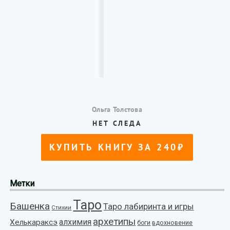
Метки
Таро
Башенка
Таро лабиринта и игры
Стихии
архетипы
алхимия
Хелькараксэ
боги
вдохновение