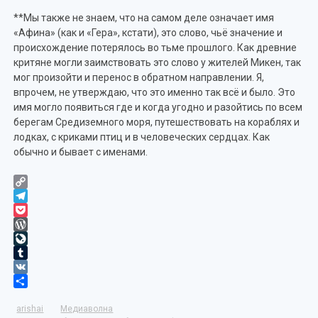
**Мы также не знаем, что на самом деле означает имя
«Афина» (как и «Гера», кстати), это слово, чьё значение и
происхождение потерялось во тьме прошлого. Как древние
критяне могли заимствовать это слово у жителей Микен, так
мог произойти и перенос в обратном направлении. Я,
впрочем, не утверждаю, что это именно так всё и было. Это
имя могло появиться где и когда угодно и разойтись по всем
берегам Средиземного моря, путешествовать на кораблях и
лодках, с криками птиц и в человеческих сердцах. Как
обычно и бывает с именами.
Copy
Link
Telegram
Pocket
WordPress
LiveJournal
Tumblr
VK
Отправить
arishai
Медиаволна