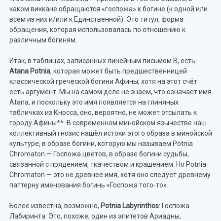
каком виккане обращаются «госпожа» к богине (к одной или
всем из них и/или к Единственной). Это титул, форма
обращения, которая использовалась по отношению к
различным богиням.
Итак, в таблицах, записанных линейным письмом B, есть
Atana
Potnia
, которая может быть предшественницей
классической греческой богини Афины, хотя на этот счёт
есть аргумент. Мы на самом деле не знаем, что означает имя
Atana, и поскольку это имя появляется на глиняных
табличках из Кносса, оно, вероятно, не может отсылать к
городу Афины**. В современном минойском язычестве наш
коллективный гнозис нашёл истоки этого образа в минойской
культуре, в образе богини, которую мы называем Potnia
Chromaton — Госпожа цветов, в образе богини судьбы,
связанной с прядением, ткачеством и крашением. Но Potnia
Chromaton — это не древнее имя, хотя оно следует древнему
паттерну именования богинь «Госпожа того-то».
Более известна, возможно,
Potnia
Labyrinthos
: Госпожа
Лабиринта. Это, похоже, один из эпитетов Ариадны,