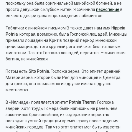
поскольку она была оригинальной минойской богиней, а не
просто девушкой с клубком нитей. Я сочинила
песнопение
в
её честь для ритуала и прохождения лабиринтов.
Таблички с линейном письмом B также дают нам имя
Hippeia
Potnia
, которая, возможно, была Госпожой лошадей. Микенцы
привезли лошадей на Крит в поздний период минойской
цивилизации; до того крупный рогатый скот был тягловым
животным. Так что Госпожа лошадей, вероятно, — микенская
богиня, не минойская.
Потом есть
Sito
Potnia
, Госпожа зерна. Это эпитет древней
Матери зерна, которой были Рея для минойцев и Деметра
для греков, она носила многие другие имена в других
местностях.
В «Иллиаде» появляется эпитет
Potnia
Theron
: Госпожа
зверей. Хотя труды Гомера были написаны не ранее, чем
закончился бронзовый век, их содержание вероятно
восходит к устной традиции времён сразу после падения
минойских городов. Так что этот эпитет мог быть известен