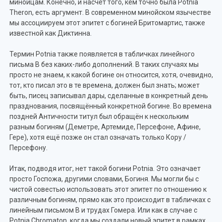
минойцам. Конечно, и насчёт того, кем точно была Potnia
Theron, есть аргумент. В современном минойском язычестве
мы ассоциируем этот эпитет с богиней Бритомартис, также
известной как Диктинна.
Термин Potnia также появляется в табличках линейного
письма B без каких-либо дополнений. В таких случаях мы
просто не знаем, к какой богине он относится, хотя, очевидно,
тот, кто писал это в те времена, должен был знать; может
быть, писец записывал дары, сделанные в конкретный день
празднования, посвящённый конкретной богине. Во времена
поздней Античности титул был обращён к нескольким
разным богиням (Деметре, Артемиде, Персефоне, Афине,
Гере), хотя ещё позже он стал означать только Кору /
Персефону.
Итак, подводя итог, нет такой богини Potnia. Это означает
просто Госпожа, другими словами, Богиня. Мы могли бы с
чистой совестью использовать этот эпитет по отношению к
различным богиням, прямо как это происходит в табличках с
линейным письмом B и трудах Гомера. Или как в случае с
Potnia Chromaton, когда мы создали новый эпитет в рамках