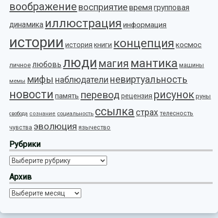
воображение
восприятие
время
групповая
иллюстрация
динамика
информация
истории
концепция
космос
история
книги
люди
мантика
магия
любовь
личное
машины
мифы
невиртуальность
наблюдатели
мемы
новости
рисунок
перевод
память
рецензия
руны
ссылка
страх
телесность
социальность
свобода
сознание
эволюция
язычество
чувства
Рубрики
Рубрики
Архив
Архив