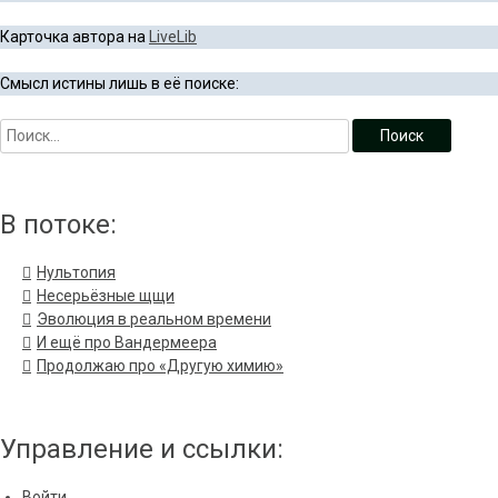
Карточка автора на
LiveLib
Смысл истины лишь в её поиске:
В потоке:
Нультопия
Несерьёзные щщи
Эволюция в реальном времени
И ещё про Вандермеера
Продолжаю про «Другую химию»
Управление и ссылки:
Войти