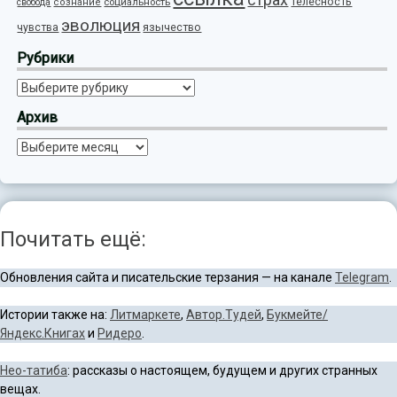
телесность
социальность
свобода
сознание
эволюция
язычество
чувства
Рубрики
Рубрики
Архив
Архив
Почитать ещё:
Обновления сайта и писательские терзания — на канале
Telegram
.
Истории также на:
Литмаркете
,
Автор.Тудей
,
Букмейте/
Яндекс.Книгах
и
Ридеро
.
Нео-татиба
: рассказы о настоящем, будущем и других странных
вещах.