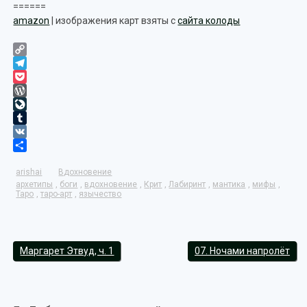
======
amazon
| изображения карт взяты с
сайта колоды
Copy
Link
Telegram
Pocket
WordPress
LiveJournal
Tumblr
VK
Отправить
arishai
Вдохновение
архетипы
,
боги
,
вдохновение
,
Крит
,
Лабиринт
,
мантика
,
мифы
,
Таро
,
таро-арт
,
язычество
Маргарет Этвуд, ч. 1
07. Ночами напролёт