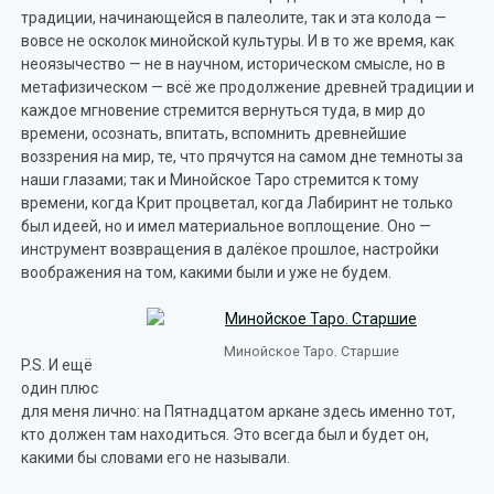
традиции, начинающейся в палеолите, так и эта колода —
вовсе не осколок минойской культуры. И в то же время, как
неоязычество — не в научном, историческом смысле, но в
метафизическом — всё же продолжение древней традиции и
каждое мгновение стремится вернуться туда, в мир до
времени, осознать, впитать, вспомнить древнейшие
воззрения на мир, те, что прячутся на самом дне темноты за
наши глазами; так и Минойское Таро стремится к тому
времени, когда Крит процветал, когда Лабиринт не только
был идеей, но и имел материальное воплощение. Оно —
инструмент возвращения в далёкое прошлое, настройки
воображения на том, какими были и уже не будем.
Минойское Таро. Старшие
P.S. И ещё
один плюс
для меня лично: на Пятнадцатом аркане здесь именно тот,
кто должен там находиться. Это всегда был и будет он,
какими бы словами его не называли.