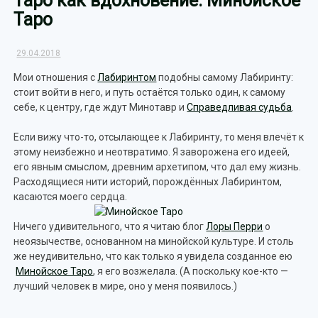
Таро как вдохновение: Минойское
Таро
29.04.2018
Мои отношения с
Лабиринтом
подобны самому Лабиринту:
стоит войти в него, и путь остаётся только один, к самому
себе, к центру, где ждут Минотавр и
Справедливая судьба
.
Если вижу что-то, отсылающее к Лабиринту, то меня влечёт к
этому неизбежно и неотвратимо. Я заворожена его идеей,
его явным смыслом, древним архетипом, что дал ему жизнь.
Расходящиеся нити историй, порождённых Лабиринтом,
касаются моего сердца.
Ничего удивительного, что я читаю блог
Лоры Перри
о
неоязычестве, основанном на минойской культуре. И столь
же неудивительно, что как только я увидела созданное ею
Минойское Таро
, я его возжелала. (А поскольку кое-кто —
лучший человек в мире, оно у меня появилось.)