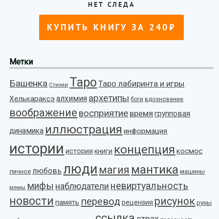
Метки
Таро
Башенка
Таро лабиринта и игры
Стихии
архетипы
алхимия
Хелькараксэ
боги
вдохновение
воображение
восприятие
время
групповая
иллюстрация
динамика
информация
истории
концепция
космос
история
книги
люди
мантика
магия
любовь
личное
машины
мифы
невиртуальность
наблюдатели
мемы
новости
рисунок
перевод
память
рецензия
руны
ссылка
страх