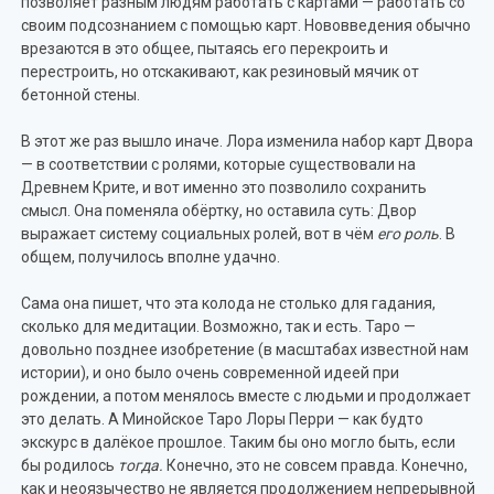
позволяет разным людям работать с картами — работать со
своим подсознанием с помощью карт. Нововведения обычно
врезаются в это общее, пытаясь его перекроить и
перестроить, но отскакивают, как резиновый мячик от
бетонной стены.
В этот же раз вышло иначе. Лора изменила набор карт Двора
— в соответствии с ролями, которые существовали на
Древнем Крите, и вот именно это позволило сохранить
смысл. Она поменяла обёртку, но оставила суть: Двор
выражает систему социальных ролей, вот в чём
его роль
. В
общем, получилось вполне удачно.
Сама она пишет, что эта колода не столько для гадания,
сколько для медитации. Возможно, так и есть. Таро —
довольно позднее изобретение (в масштабах известной нам
истории), и оно было очень современной идеей при
рождении, а потом менялось вместе с людьми и продолжает
это делать. А Минойское Таро Лоры Перри — как будто
экскурс в далёкое прошлое. Таким бы оно могло быть, если
бы родилось
тогда.
Конечно, это не совсем правда. Конечно,
как и неоязычество не является продолжением непрерывной