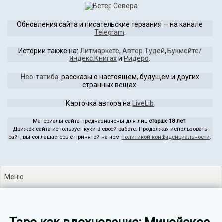
Перейти
к
Обновления сайта и писательские терзания — на канале
содержимому
Telegram
.
Истории также на:
Литмаркете
,
Автор.Тудей
,
Букмейте/
Яндекс.Книгах
и
Ридеро
.
Нео-татиба
: рассказы о настоящем, будущем и других
странных вещах.
Карточка автора на
LiveLib
Материалы сайта предназначены для лиц
старше 18 лет
.
Движок сайта использует куки в своей работе. Продолжая использовать
сайт, вы соглашаетесь с принятой на нём
политикой конфиденциальности
.
Меню