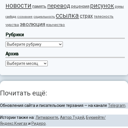
новости
рисунок
перевод
память
рецензия
руны
ссылка
страх
телесность
социальность
свобода
сознание
эволюция
язычество
чувства
Рубрики
Рубрики
Архив
Архив
Почитать ещё:
Обновления сайта и писательские терзания — на канале
Telegram
.
Истории также на:
Литмаркете
,
Автор.Тудей
,
Букмейте/
Яндекс.Книгах
и
Ридеро
.