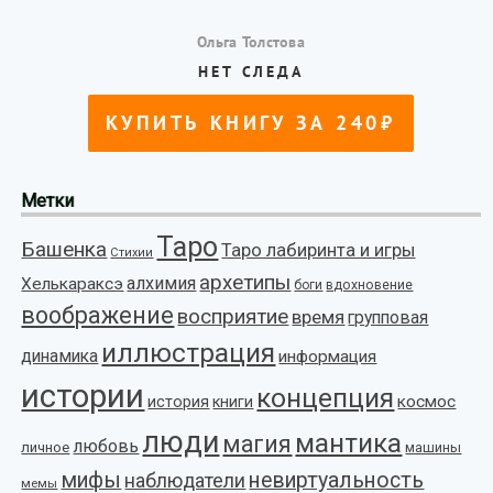
Метки
Таро
Башенка
Таро лабиринта и игры
Стихии
архетипы
алхимия
Хелькараксэ
боги
вдохновение
воображение
восприятие
время
групповая
иллюстрация
динамика
информация
истории
концепция
космос
история
книги
люди
мантика
магия
любовь
личное
машины
мифы
невиртуальность
наблюдатели
мемы