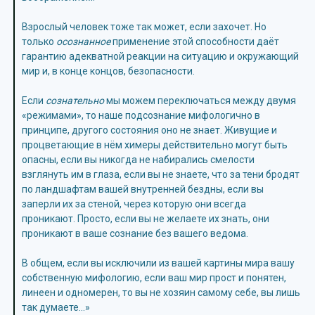
Взрослый человек тоже так может, если захочет. Но
только
осознанное
применение этой способности даёт
гарантию адекватной реакции на ситуацию и окружающий
мир и, в конце концов, безопасности.
Если
сознательно
мы можем переключаться между двумя
«режимами», то наше подсознание мифологично в
принципе, другого состояния оно не знает. Живущие и
процветающие в нём химеры действительно могут быть
опасны, если вы никогда не набирались смелости
взглянуть им в глаза, если вы не знаете, что за тени бродят
по ландшафтам вашей внутренней бездны, если вы
заперли их за стеной, через которую они всегда
проникают. Просто, если вы не желаете их знать, они
проникают в ваше сознание без вашего ведома.
В общем, если вы исключили из вашей картины мира вашу
собственную мифологию, если ваш мир прост и понятен,
линеен и одномерен, то вы не хозяин самому себе, вы лишь
так думаете…»