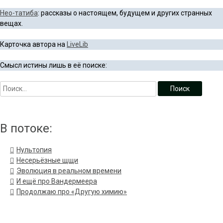
Нео-татиба
: рассказы о настоящем, будущем и других странных
вещах.
Карточка автора на
LiveLib
Смысл истины лишь в её поиске:
В потоке:
Нультопия
Несерьёзные щщи
Эволюция в реальном времени
И ещё про Вандермеера
Продолжаю про «Другую химию»