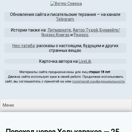
Перейти
к
Обновления сайта и писательские терзания — на канале
содержимому
Telegram
.
Истории также на:
Литмаркете
,
Автор.Тудей
,
Букмейте/
Яндекс.Книгах
и
Ридеро
.
Нео-татиба
: рассказы о настоящем, будущем и других
странных вещах.
Карточка автора на
LiveLib
Материалы сайта предназначены для лиц
старше 18 лет
.
Движок сайта использует куки в своей работе. Продолжая использовать
сайт, вы соглашаетесь с принятой на нём
политикой конфиденциальности
.
Меню