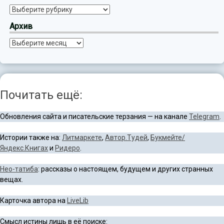
Рубрики
Архив
Архив
Почитать ещё:
Обновления сайта и писательские терзания — на канале
Telegram
.
Истории также на:
Литмаркете
,
Автор.Тудей
,
Букмейте/
Яндекс.Книгах
и
Ридеро
.
Нео-татиба
: рассказы о настоящем, будущем и других странных
вещах.
Карточка автора на
LiveLib
Смысл истины лишь в её поиске: