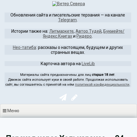
Перейти
к
Обновления сайта и писательские терзания — на канале
содержимому
Telegram
.
Истории также на:
Литмаркете
,
Автор.Тудей
,
Букмейте/
Яндекс.Книгах
и
Ридеро
.
Нео-татиба
: рассказы о настоящем, будущем и других
странных вещах.
Карточка автора на
LiveLib
Материалы сайта предназначены для лиц
старше 18 лет
.
Движок сайта использует куки в своей работе. Продолжая использовать
сайт, вы соглашаетесь с принятой на нём
политикой конфиденциальности
.
Меню