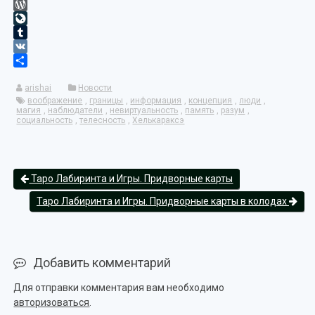
Pocket
WordPress
LiveJournal
Tumblr
VK
Отправить
arishai
Новости
воображение
,
границы
,
информация
,
концепция
,
люди
,
магия
,
наблюдатели
,
невиртуальность
,
память
,
разум
,
социальность
,
телесность
,
Хелькараксэ
Таро Лабиринта и Игры. Придворные карты
Таро Лабиринта и Игры. Придворные карты в колодах
Добавить комментарий
Для отправки комментария вам необходимо
авторизоваться
.