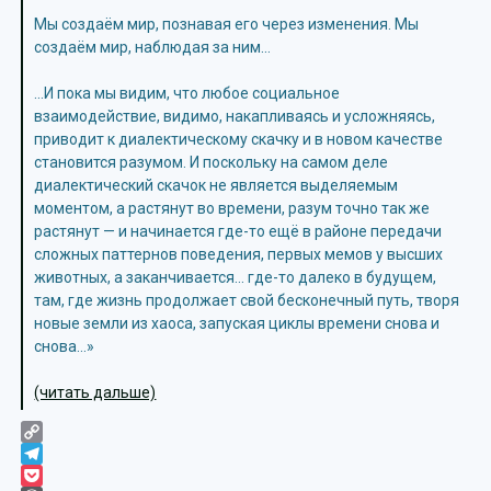
Мы создаём мир, познавая его через изменения. Мы
создаём мир, наблюдая за ним…
…И пока мы видим, что любое социальное
взаимодействие, видимо, накапливаясь и усложняясь,
приводит к диалектическому скачку и в новом качестве
становится разумом. И поскольку на самом деле
диалектический скачок не является выделяемым
моментом, а растянут во времени, разум точно так же
растянут — и начинается где-то ещё в районе передачи
сложных паттернов поведения, первых мемов у высших
животных, а заканчивается… где-то далеко в будущем,
там, где жизнь продолжает свой бесконечный путь, творя
новые земли из хаоса, запуская циклы времени снова и
снова…»
(читать дальше)
Copy
Link
Telegram