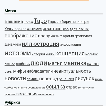
Метки
Таро
Башенка
Таро лабиринта и игры
Стихии
архетипы
алхимия
Хелькараксэ
боги
вдохновение
воображение
восприятие
время
групповая
иллюстрация
динамика
информация
истории
концепция
космос
история
книги
люди
мантика
магия
любовь
личное
машины
мифы
невиртуальность
наблюдатели
мемы
новости
рисунок
перевод
память
рецензия
руны
ссылка
страх
телесность
социальность
свобода
сознание
эволюция
язычество
чувства
Рубрики