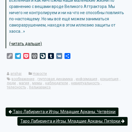
Вселенная и как ничтожны наши маленькие жизни по
сравнению с вещами вроде Великого Аттрактора. Мы
ничего не контролируем и ни на что не способны повлиять
по-настоящему. Но мы всё ещё можем заниматься
саморазрушением, находя в этом иллюзию защиты от
хаоса…»
(читать дальше)
Copy
Telegram
Pocket
WordPress
LiveJournal
Tumblr
VK
Отправить
Link
arishai
Новости
воображение
,
групповая динамика
,
информация
,
концепция
,
люди
,
магия
,
мемы
,
наблюдатели
,
невиртуальность
,
телесность
,
Хелькараксэ
Таро Лабиринта и Игры. Младшие Арканы. Четвёрки
Таро Лабиринта и Игры. Младшие Арканы. Пятёрки