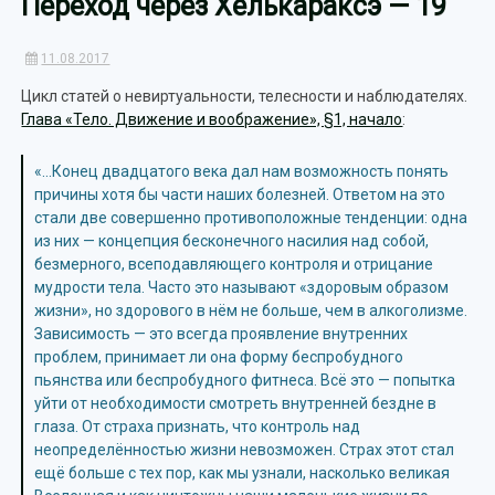
Переход через Хелькараксэ — 19
11.08.2017
Цикл статей о невиртуальности, телесности и наблюдателях.
Глава «Тело. Движение и воображение», §1, начало
:
«…Конец двадцатого века дал нам возможность понять
причины хотя бы части наших болезней. Ответом на это
стали две совершенно противоположные тенденции: одна
из них — концепция бесконечного насилия над собой,
безмерного, всеподавляющего контроля и отрицание
мудрости тела. Часто это называют «здоровым образом
жизни», но здорового в нём не больше, чем в алкоголизме.
Зависимость — это всегда проявление внутренних
проблем, принимает ли она форму беспробудного
пьянства или беспробудного фитнеса. Всё это — попытка
уйти от необходимости смотреть внутренней бездне в
глаза. От страха признать, что контроль над
неопределённостью жизни невозможен. Страх этот стал
ещё больше с тех пор, как мы узнали, насколько великая