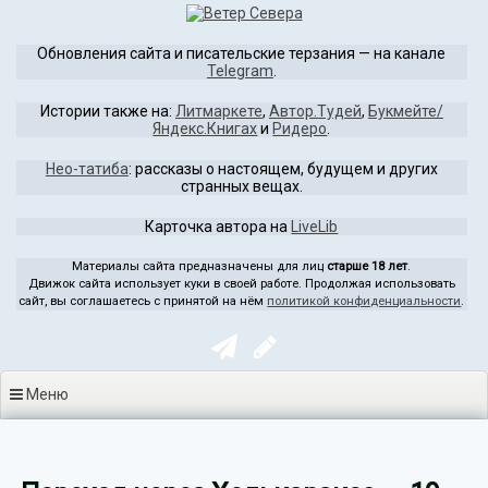
Перейти
к
Обновления сайта и писательские терзания — на канале
содержимому
Telegram
.
Истории также на:
Литмаркете
,
Автор.Тудей
,
Букмейте/
Яндекс.Книгах
и
Ридеро
.
Нео-татиба
: рассказы о настоящем, будущем и других
странных вещах.
Карточка автора на
LiveLib
Материалы сайта предназначены для лиц
старше 18 лет
.
Движок сайта использует куки в своей работе. Продолжая использовать
сайт, вы соглашаетесь с принятой на нём
политикой конфиденциальности
.
Меню