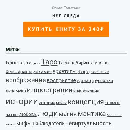
Метки
Таро
Башенка
Таро лабиринта и игры
Стихии
архетипы
алхимия
Хелькараксэ
боги
вдохновение
воображение
восприятие
время
групповая
иллюстрация
динамика
информация
истории
концепция
космос
история
книги
люди
мантика
магия
любовь
личное
машины
мифы
невиртуальность
наблюдатели
мемы