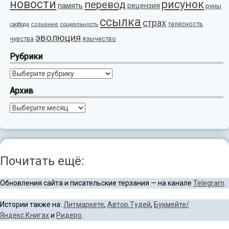
новости
рисунок
перевод
память
рецензия
руны
ссылка
страх
телесность
социальность
свобода
сознание
эволюция
язычество
чувства
Рубрики
Рубрики
Архив
Архив
Почитать ещё:
Обновления сайта и писательские терзания — на канале
Telegram
.
Истории также на:
Литмаркете
,
Автор.Тудей
,
Букмейте/
Яндекс.Книгах
и
Ридеро
.