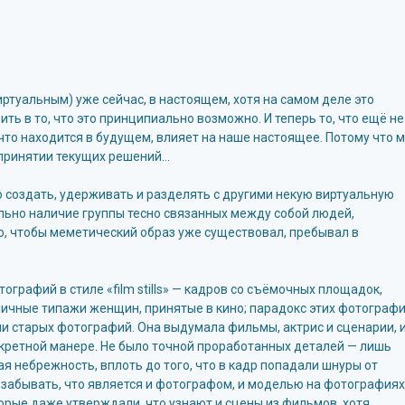
туальным) уже сейчас, в настоящем, хотя на самом деле это
ь в то, что это принципиально возможно. И теперь то, что ещё не
, что находится в будущем, влияет на наше настоящее. Потому что 
 принятии текущих решений…
 создать, удерживать и разделять с другими некую виртуальную
льно наличие группы тесно связанных между собой людей,
, чтобы меметический образ уже существовал, пребывал в
графий в стиле «film stills» — кадров со съёмочных площадок,
ичные типажи женщин, принятые в кино; парадокс этих фотограф
и старых фотографий. Она выдумала фильмы, актрис и сценарии, 
нкретной манере. Не было точной проработанных деталей — лишь
ая небрежность, вплоть до того, что в кадр попадали шнуры от
забывать, что является и фотографом, и моделью на фотографиях
торые даже утверждали, что узнают и сцены из фильмов, хотя