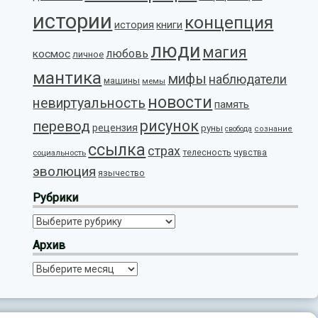
истории
концепция
история
книги
люди
магия
любовь
космос
личное
мантика
мифы
наблюдатели
машины
мемы
новости
невиртуальность
память
рисунок
перевод
рецензия
руны
свобода
сознание
ссылка
страх
телесность
социальность
чувства
эволюция
язычество
Рубрики
Рубрики
Архив
Архив