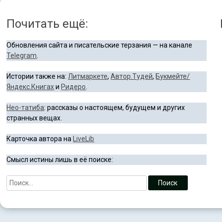
Почитать ещё:
Обновления сайта и писательские терзания — на канале
Telegram
.
Истории также на:
Литмаркете
,
Автор.Тудей
,
Букмейте/
Яндекс.Книгах
и
Ридеро
.
Нео-татиба
: рассказы о настоящем, будущем и других
странных вещах.
Карточка автора на
LiveLib
Смысл истины лишь в её поиске: