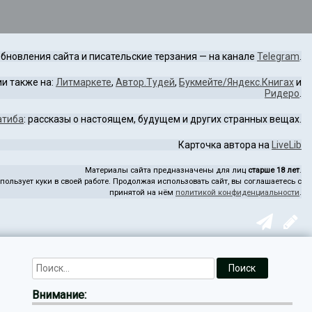
бновления сайта и писательские терзания — на канале
Telegram
.
и также на:
Литмаркете
,
Автор.Тудей
,
Букмейте/Яндекс.Книгах
и
Ридеро
.
атиба
: рассказы о настоящем, будущем и других странных вещах.
Карточка автора на
LiveLib
Материалы сайта предназначены для лиц
старше 18 лет
.
пользует куки в своей работе. Продолжая использовать сайт, вы соглашаетесь с
принятой на нём
политикой конфиденциальности
.
Внимание: