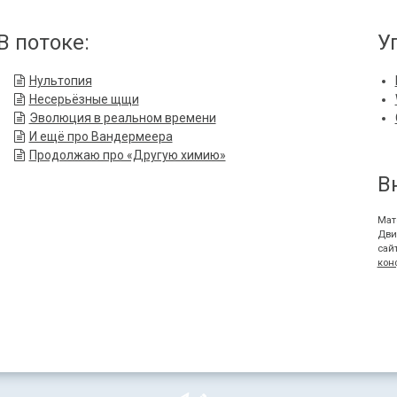
В потоке:
У
Нультопия
Несерьёзные щщи
Эволюция в реальном времени
И ещё про Вандермеера
Продолжаю про «Другую химию»
В
Мат
Дви
сай
кон