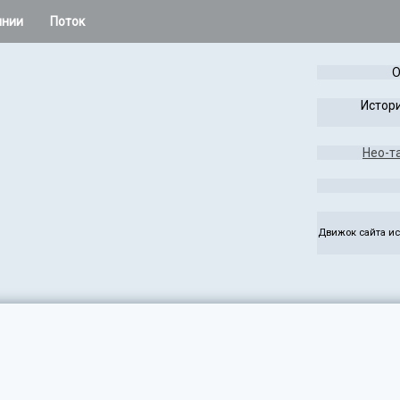
инии
Поток
 остальное
О
Расклады Колеса года
Истори
Таро Лабиринта и Игры
Нео-т
жаса
Чужая Система
ез
Руны
Движок сайта ис
э