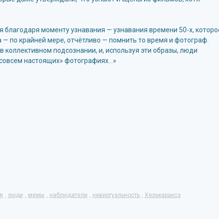
я благодаря моменту узнавания — узнавания времени 50-х, которо
а — по крайней мере, отчётливо — помнить то время и фотограф.
 коллективном подсознании, и, используя эти образы, люди
 совсем настоящих» фотографиях…»
я
,
люди
,
мемы
,
наблюдатели
,
невиртуальность
,
Хелькараксэ