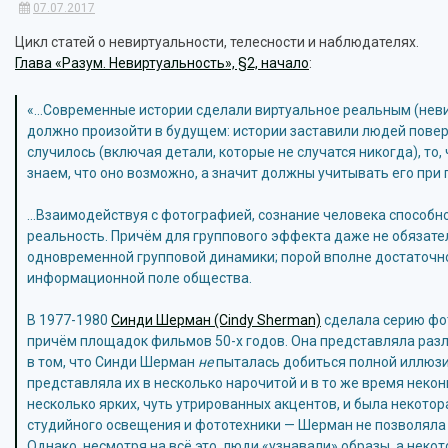
07.07.2017
Цикл статей о невиртуальности, телесности и наблюдателях.
Глава «Разум. Невиртуальность», §2, начало
:
«…Современные истории сделали виртуальное реальным (невир
должно произойти в будущем: истории заставили людей поверит
случилось (включая детали, которые не случатся никогда), то
знаем, что оно возможно, а значит должны учитывать его при
…Взаимодействуя с фотографией, сознание человека способно
реальность. Причём для группового эффекта даже не обязате
одновременной групповой динамики; порой вполне достаточно
информационной поле общества.
В 1977-1980
Синди Шерман (Cindy Sherman)
сделала серию фото
причём площадок фильмов 50-х годов. Она представляла разл
в том, что Синди Шерман
не
пыталась добиться полной иллюзи
представляла их в несколько нарочитой и в то же время неко
несколько ярких, чуть утрированных акцентов, и была некотор
студийного освещения и фототехники — Шерман не позволяла 
Однако, несмотря на всё это, люди «узнавали» образы, а неко