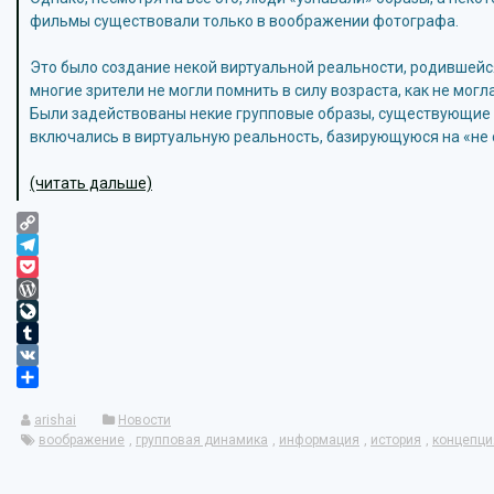
фильмы существовали только в воображении фотографа.
Это было создание некой виртуальной реальности, родившейс
многие зрители не могли помнить в силу возраста, как не могл
Были задействованы некие групповые образы, существующие в
включались в виртуальную реальность, базирующуюся на «не
(читать дальше)
Copy
Link
Telegram
Pocket
WordPress
LiveJournal
Tumblr
VK
Отправить
arishai
Новости
воображение
,
групповая динамика
,
информация
,
история
,
концепци