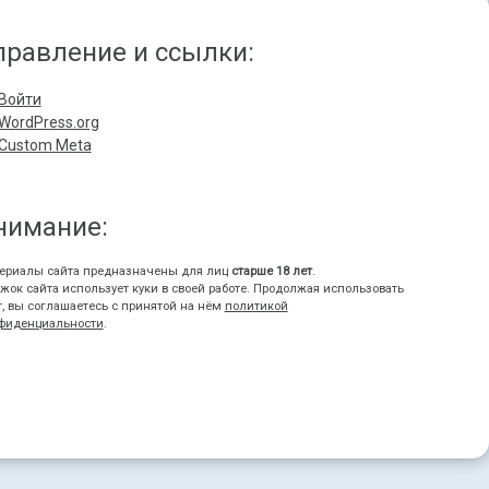
правление и ссылки:
Войти
WordPress.org
Custom Meta
нимание:
ериалы сайта предназначены для лиц
старше 18 лет
.
жок сайта использует куки в своей работе. Продолжая использовать
т, вы соглашаетесь с принятой на нём
политикой
фиденциальности
.