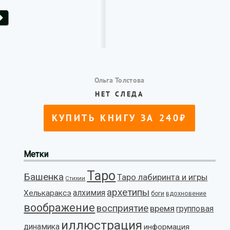
Метки
Таро
Башенка
Таро лабиринта и игры
Стихии
архетипы
алхимия
Хелькараксэ
боги
вдохновение
воображение
восприятие
время
групповая
иллюстрация
динамика
информация