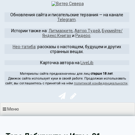
Перейти
к
Обновления сайта и писательские терзания — на канале
содержимому
Telegram
.
Истории также на:
Литмаркете
,
Автор.Тудей
,
Букмейте/
Яндекс.Книгах
и
Ридеро
.
Нео-татиба
: рассказы о настоящем, будущем и других
странных вещах.
Карточка автора на
LiveLib
Материалы сайта предназначены для лиц
старше 18 лет
.
Движок сайта использует куки в своей работе. Продолжая использовать
сайт, вы соглашаетесь с принятой на нём
политикой конфиденциальности
.
Меню