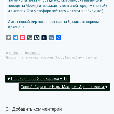
после испытаний и победы над смертью, оказывается в
поезде на Москву и въезжает уже в иной город — «новый»
и «живой». Это метафора всё того же пути в лабиринте.)
И этот новый мир встречает нас на Двадцать первом
Аркане…»
Copy
Telegram
Pocket
WordPress
LiveJournal
Tumblr
VK
Отправить
Link
arishai
Новости
архетипы
,
мантика
,
новости
,
Таро
,
Таро лабиринта и игры
Переход через Хелькараксэ — 15
Таро Лабиринта и Игры. Младшие Арканы: масти
Добавить комментарий