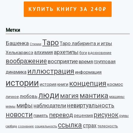
Метки
Таро
Башенка
Таро лабиринта и игры
Стихии
архетипы
алхимия
Хелькараксэ
боги
вдохновение
воображение
восприятие
время
групповая
иллюстрация
динамика
информация
истории
концепция
космос
история
книги
люди
мантика
магия
любовь
личное
машины
мифы
невиртуальность
наблюдатели
мемы
новости
рисунок
перевод
память
рецензия
руны
ссылка
страх
телесность
социальность
свобода
сознание