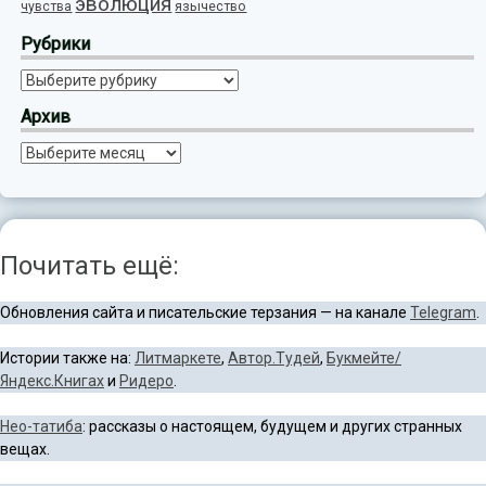
эволюция
язычество
чувства
Рубрики
Рубрики
Архив
Архив
Почитать ещё:
Обновления сайта и писательские терзания — на канале
Telegram
.
Истории также на:
Литмаркете
,
Автор.Тудей
,
Букмейте/
Яндекс.Книгах
и
Ридеро
.
Нео-татиба
: рассказы о настоящем, будущем и других странных
вещах.