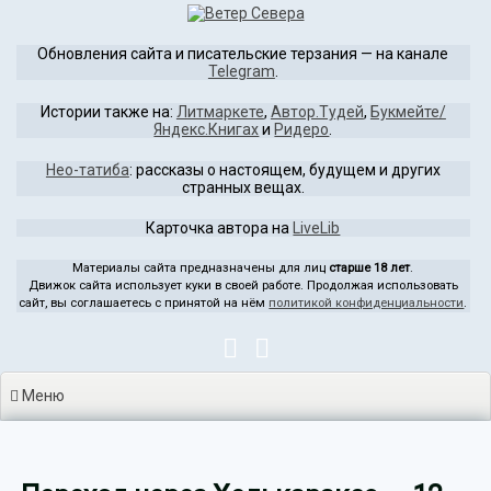
Перейти
к
Обновления сайта и писательские терзания — на канале
содержимому
Telegram
.
Истории также на:
Литмаркете
,
Автор.Тудей
,
Букмейте/
Яндекс.Книгах
и
Ридеро
.
Нео-татиба
: рассказы о настоящем, будущем и других
странных вещах.
Карточка автора на
LiveLib
Материалы сайта предназначены для лиц
старше 18 лет
.
Движок сайта использует куки в своей работе. Продолжая использовать
сайт, вы соглашаетесь с принятой на нём
политикой конфиденциальности
.
Меню