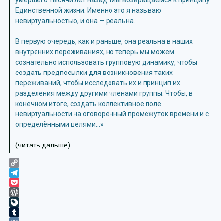
умершего тысячи лет назад. Мы возвращаемся к принципу
Единственной жизни. Именно это я называю
невиртуальностью, и она — реальна.
В первую очередь, как и раньше, она реальна в наших
внутренних переживаниях, но теперь мы можем
сознательно использовать групповую динамику, чтобы
создать предпосылки для возникновения таких
переживаний, чтобы исследовать их и принцип их
разделения между другими членами группы. Чтобы, в
конечном итоге, создать коллективное поле
невиртуальности на оговорённый промежуток времени и с
определёнными целями…»
(читать дальше)
Copy
Link
Telegram
Pocket
WordPress
LiveJournal