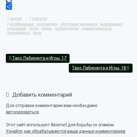
Tumblr
VK
Отправить
arishai
Новости
воображение
,
восприятие
,
групповая динамика
,
информация
,
концепция
,
люди
,
мемы
,
наблюдатели
,
невиртуальность
,
Хелькараксэ
,
язык
Таро Лабиринта и Игры. 17
Таро Лабиринта и Игры. 18
Добавить комментарий
Для отправки комментария вам необходимо
авторизоваться
.
Этот сайт использует Akismet для борьбы со спамом.
Узнайте, как обрабатываются ваши данные комментариев
.