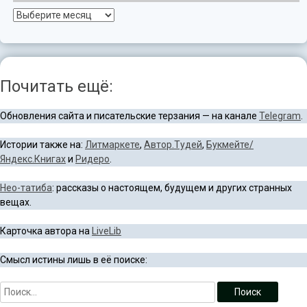
Архив
Почитать ещё:
Обновления сайта и писательские терзания — на канале
Telegram
.
Истории также на:
Литмаркете
,
Автор.Тудей
,
Букмейте/
Яндекс.Книгах
и
Ридеро
.
Нео-татиба
: рассказы о настоящем, будущем и других странных
вещах.
Карточка автора на
LiveLib
Смысл истины лишь в её поиске: