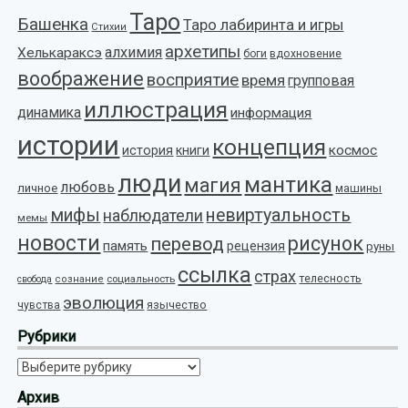
Таро
Башенка
Таро лабиринта и игры
Стихии
архетипы
алхимия
Хелькараксэ
боги
вдохновение
воображение
восприятие
время
групповая
иллюстрация
динамика
информация
истории
концепция
космос
история
книги
люди
мантика
магия
любовь
личное
машины
мифы
невиртуальность
наблюдатели
мемы
новости
рисунок
перевод
память
рецензия
руны
ссылка
страх
телесность
социальность
свобода
сознание
эволюция
язычество
чувства
Рубрики
Рубрики
Архив