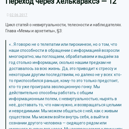
Переход через Хелькараксэ — 12
02.06.2017
Цикл статей о невиртуальности, телесности и наблюдателях.
Глава «Мемы и архетипы», §3:
«…Я говорю не о телепатии или пирокинезе, но о том, что
наши способности в обращении с информацией возросли
многократно; мы поглощаем, обрабатываем и выдаём за
год столько информации, сколько нашим предкам не
доставалось за всю жизнь. Да, это приводит к стрессу и
некоторым другим последствиям, но далеко не у всех: кто-
то приспособился раньше, кому-то это только предстоит,
кто-то уже проиграла эволюционную гонку. Мы
действительно способны работать с общим
информационным полем, с невиртуальностью; нырять в
неё, доставать то, что нам нужно, и возвращаться целыми
и невредимыми. Мы можем общаться с ней, как с живым
существом. Мы можем войти внутрь себя, а выйти в
сознании другого человека — сидящего рядом или