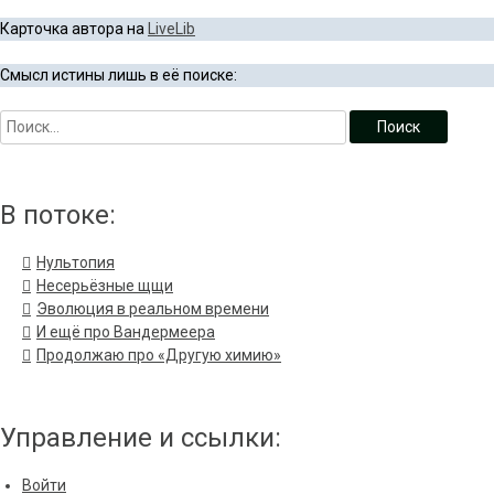
Карточка автора на
LiveLib
Смысл истины лишь в её поиске:
В потоке:
Нультопия
Несерьёзные щщи
Эволюция в реальном времени
И ещё про Вандермеера
Продолжаю про «Другую химию»
Управление и ссылки:
Войти