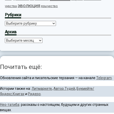
эволюция
язычество
чувства
Рубрики
Рубрики
Архив
Архив
Почитать ещё:
Обновления сайта и писательские терзания — на канале
Telegram
.
Истории также на:
Литмаркете
,
Автор.Тудей
,
Букмейте/
Яндекс.Книгах
и
Ридеро
.
Нео-татиба
: рассказы о настоящем, будущем и других странных
вещах.