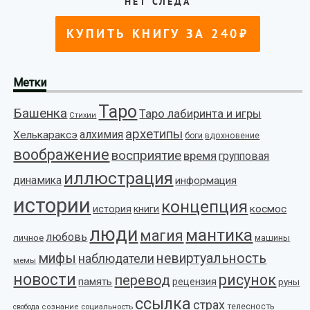
Метки
Таро
Башенка
Таро лабиринта и игры
Стихии
архетипы
алхимия
Хелькараксэ
боги
вдохновение
воображение
восприятие
время
групповая
иллюстрация
динамика
информация
истории
концепция
космос
история
книги
люди
мантика
магия
любовь
личное
машины
мифы
невиртуальность
наблюдатели
мемы
новости
рисунок
перевод
память
рецензия
руны
ссылка
страх
телесность
социальность
свобода
сознание