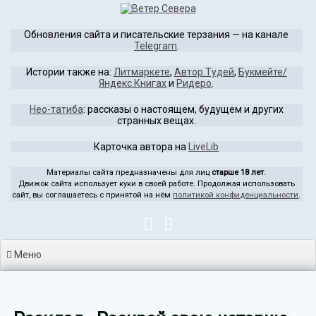
Перейти
к
Обновления сайта и писательские терзания — на канале
содержимому
Telegram
.
Истории также на:
Литмаркете
,
Автор.Тудей
,
Букмейте/
Яндекс.Книгах
и
Ридеро
.
Нео-татиба
: рассказы о настоящем, будущем и других
странных вещах.
Карточка автора на
LiveLib
Материалы сайта предназначены для лиц
старше 18 лет
.
Движок сайта использует куки в своей работе. Продолжая использовать
сайт, вы соглашаетесь с принятой на нём
политикой конфиденциальности
.
Меню