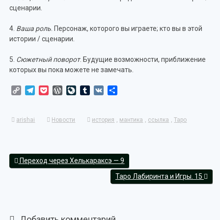
сценарии.
4.
Ваша роль
. Персонаж, которого вы играете; кто вы в этой
истории / сценарии.
5.
Сюжетный поворот
. Будущие возможности, приближение
которых вы пока можете не замечать.
Copy
Telegram
Pocket
WordPress
LiveJournal
Tumblr
VK
Отправить
Link
arishai
Новости
история
,
мантика
,
ссылка
,
Таро
Переход через Хелькараксэ — 9
Таро Лабиринта и Игры. 15
Добавить комментарий