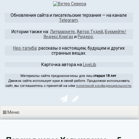
Перейти
к
Обновления сайта и писательские терзания — на канале
содержимому
Telegram
.
Истории также на:
Литмаркете
,
Автор.Тудей
,
Букмейте/
Яндекс.Книгах
и
Ридеро
.
Нео-татиба
: рассказы о настоящем, будущем и других
странных вещах.
Карточка автора на
LiveLib
Материалы сайта предназначены для лиц
старше 18 лет
.
Движок сайта использует куки в своей работе. Продолжая использовать
сайт, вы соглашаетесь с принятой на нём
политикой конфиденциальности
.
Меню