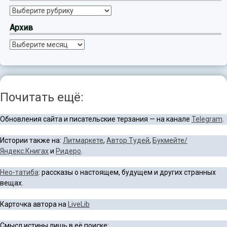
Рубрики
Архив
Архив
Почитать ещё:
Обновления сайта и писательские терзания — на канале
Telegram
.
Истории также на:
Литмаркете
,
Автор.Тудей
,
Букмейте/
Яндекс.Книгах
и
Ридеро
.
Нео-татиба
: рассказы о настоящем, будущем и других странных
вещах.
Карточка автора на
LiveLib
Смысл истины лишь в её поиске: