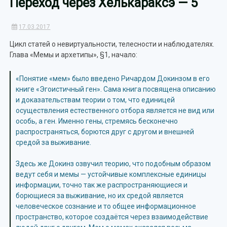
Переход через Хелькараксэ — 5
17.03.2017
Цикл статей о невиртуальности, телесности и наблюдателях.
Глава «Мемы и архетипы», §1, начало:
«Понятие «мем» было введено Ричардом Докинзом в его
книге «Эгоистичный ген». Сама книга посвящена описанию
и доказательствам теории о том, что единицей
осуществления естественного отбора является не вид или
особь, а ген. Именно гены, стремясь бесконечно
распространяться, борются друг с другом и внешней
средой за выживание.
Здесь же Докинз озвучил теорию, что подобным образом
ведут себя и мемы — устойчивые комплексные единицы
информации, точно так же распространяющиеся и
борющиеся за выживание, но их средой является
человеческое сознание и то общее информационное
пространство, которое создаётся через взаимодействие