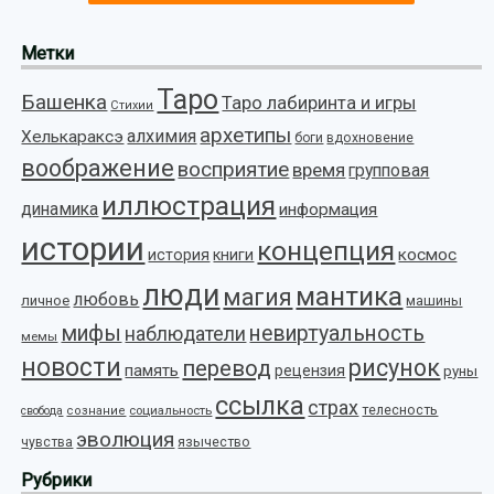
Метки
Таро
Башенка
Таро лабиринта и игры
Стихии
архетипы
алхимия
Хелькараксэ
боги
вдохновение
воображение
восприятие
время
групповая
иллюстрация
динамика
информация
истории
концепция
космос
история
книги
люди
мантика
магия
любовь
личное
машины
мифы
невиртуальность
наблюдатели
мемы
новости
рисунок
перевод
память
рецензия
руны
ссылка
страх
телесность
социальность
свобода
сознание
эволюция
язычество
чувства
Рубрики