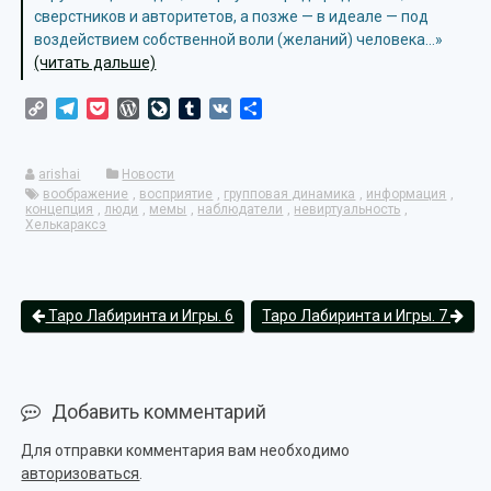
сверстников и авторитетов, а позже — в идеале — под
воздействием собственной воли (желаний) человека…»
(читать дальше)
Copy
Telegram
Pocket
WordPress
LiveJournal
Tumblr
VK
Отправить
Link
arishai
Новости
воображение
,
восприятие
,
групповая динамика
,
информация
,
концепция
,
люди
,
мемы
,
наблюдатели
,
невиртуальность
,
Хелькараксэ
Таро Лабиринта и Игры. 6
Таро Лабиринта и Игры. 7
Добавить комментарий
Для отправки комментария вам необходимо
авторизоваться
.