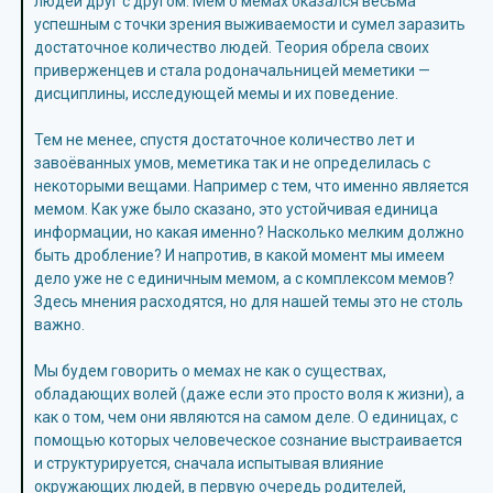
людей друг с другом. Мем о мемах оказался весьма
успешным с точки зрения выживаемости и сумел заразить
достаточное количество людей. Теория обрела своих
приверженцев и стала родоначальницей меметики —
дисциплины, исследующей мемы и их поведение.
Тем не менее, спустя достаточное количество лет и
завоёванных умов, меметика так и не определилась с
некоторыми вещами. Например с тем, что именно является
мемом. Как уже было сказано, это устойчивая единица
информации, но какая именно? Насколько мелким должно
быть дробление? И напротив, в какой момент мы имеем
дело уже не с единичным мемом, а с комплексом мемов?
Здесь мнения расходятся, но для нашей темы это не столь
важно.
Мы будем говорить о мемах не как о существах,
обладающих волей (даже если это просто воля к жизни), а
как о том, чем они являются на самом деле. О единицах, с
помощью которых человеческое сознание выстраивается
и структурируется, сначала испытывая влияние
окружающих людей, в первую очередь родителей,