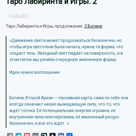
Таро Лабиринта и Игры. 2
14.02.2017
Таро Лабиринта и Игры, продолжение.
2 Богиня
:
«Движение света может продолжаться бесконечно, но
чтобы игра светотени была начата, нужна та форма, что
создаст тень. Звёздный свет падает на поверхность, и в
этом пятне мы узнаём очередную жизненную форму.
Идее нужно воплощение.
Богиня, Второй Аркан — пассивная карта, сама по себе она
всегда означает некую выжидающую силу, что-то, что
ждёт толчка. Её потенциальная энергия огромна, её
внутренняя сила неисчерпаема, её жизненный ресурс
бесконечен, и всё это ждёт…»
Copy
Telegram
Pocket
WordPress
LiveJournal
Tumblr
VK
Отправить