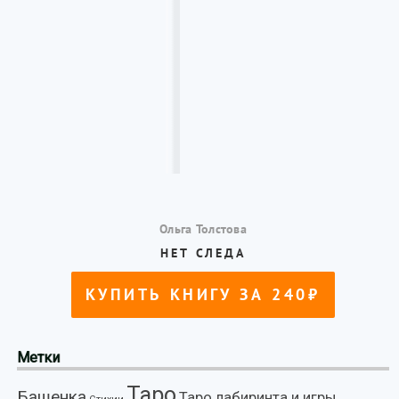
Метки
Таро
Башенка
Таро лабиринта и игры