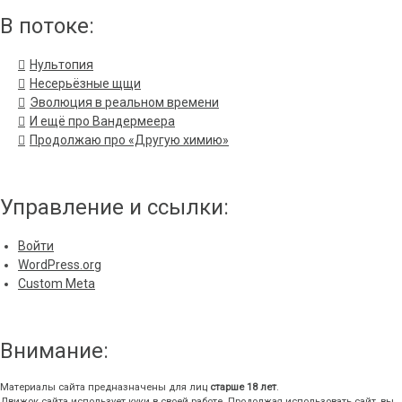
В потоке:
Нультопия
Несерьёзные щщи
Эволюция в реальном времени
И ещё про Вандермеера
Продолжаю про «Другую химию»
Управление и ссылки:
Войти
WordPress.org
Custom Meta
Внимание:
Материалы сайта предназначены для лиц
старше 18 лет
.
Движок сайта использует куки в своей работе. Продолжая использовать сайт, вы