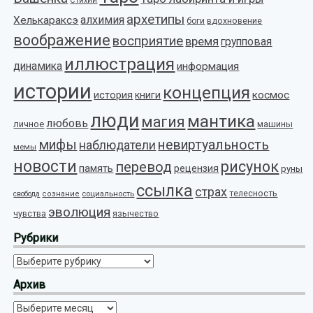
Стихии
архетипы
алхимия
Хелькараксэ
боги
вдохновение
воображение
восприятие
время
групповая
иллюстрация
динамика
информация
истории
концепция
космос
история
книги
люди
мантика
магия
любовь
личное
машины
мифы
невиртуальность
наблюдатели
мемы
новости
рисунок
перевод
память
рецензия
руны
ссылка
страх
телесность
социальность
свобода
сознание
эволюция
язычество
чувства
Рубрики
Рубрики
Архив
Архив