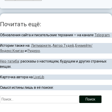
Почитать ещё:
Обновления сайта и писательские терзания — на канале
Telegram
.
Истории также на:
Литмаркете
,
Автор.Тудей
,
Букмейте/
Яндекс.Книгах
и
Ридеро
.
Нео-татиба
: рассказы о настоящем, будущем и других странных
вещах.
Карточка автора на
LiveLib
Смысл истины лишь в её поиске: