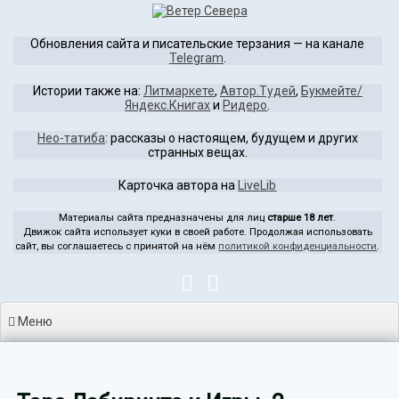
Перейти
к
Обновления сайта и писательские терзания — на канале
содержимому
Telegram
.
Истории также на:
Литмаркете
,
Автор.Тудей
,
Букмейте/
Яндекс.Книгах
и
Ридеро
.
Нео-татиба
: рассказы о настоящем, будущем и других
странных вещах.
Карточка автора на
LiveLib
Материалы сайта предназначены для лиц
старше 18 лет
.
Движок сайта использует куки в своей работе. Продолжая использовать
сайт, вы соглашаетесь с принятой на нём
политикой конфиденциальности
.
Меню