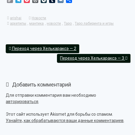
Link
arishai
Новости
архетипы
,
мантика
,
новости
,
Таро
,
Таро лабиринта и игры
Переход через Хелькараксэ — 2
Переход через Хелькараксэ — 3
Добавить комментарий
Для отправки комментария вам необходимо
авторизоваться
.
Этот сайт использует Akismet для борьбы со спамом.
Узнайте, как обрабатываются ваши данные комментариев
.