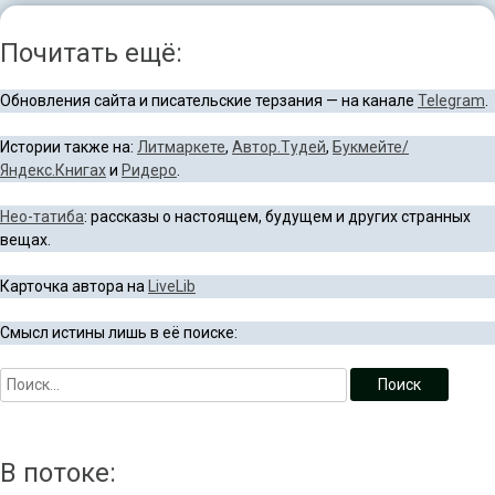
Почитать ещё:
Обновления сайта и писательские терзания — на канале
Telegram
.
Истории также на:
Литмаркете
,
Автор.Тудей
,
Букмейте/
Яндекс.Книгах
и
Ридеро
.
Нео-татиба
: рассказы о настоящем, будущем и других странных
вещах.
Карточка автора на
LiveLib
Смысл истины лишь в её поиске:
В потоке: