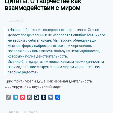
Цитаты. О творчестве как
взаимодействии с миром
17.01.2017
«Наше воображение совершенно некреативно. Оно не
делает предсказаний и не исправляет ошибок. Мы ничего
не творим у себя в голове. Мы творим, облекая наши
мысли в форму набросков, штрихов и черновиков,
позволяющих нам извлечь пользу из неожиданностей,
которыми полна действительность.
Именно благодаря этим неиссякаемым неожиданностям
взаимодействие с окружающим миром и приносит нам
столько радости.»
Крис Фрит «Мозг и душа. Как нервная деятельность
формирует наш внутренний мир»
Copy
Telegram
Pocket
WordPress
LiveJournal
Tumblr
VK
Отправить
Link
arishai
Новости