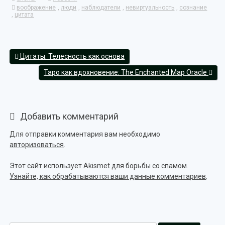
воображение
,
люди
,
наблюдатели
,
невиртуальность
,
сознание
,
цитата
Цитаты. Телесность как основа
Таро как вдохновение: The Enchanted Map Oracle
Добавить комментарий
Для отправки комментария вам необходимо
авторизоваться
.
Этот сайт использует Akismet для борьбы со спамом.
Узнайте, как обрабатываются ваши данные комментариев
.