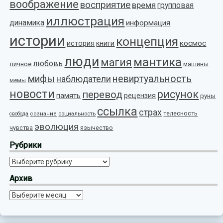
воображение
восприятие
время
групповая
иллюстрация
динамика
информация
истории
концепция
космос
история
книги
люди
мантика
магия
любовь
личное
машины
мифы
невиртуальность
наблюдатели
мемы
новости
рисунок
перевод
память
рецензия
руны
ссылка
страх
телесность
социальность
свобода
сознание
эволюция
язычество
чувства
Рубрики
Рубрики
Архив
Архив