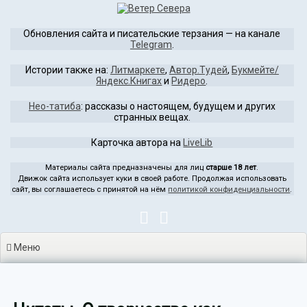
Перейти
к
Обновления сайта и писательские терзания — на канале
содержимому
Telegram
.
Истории также на:
Литмаркете
,
Автор.Тудей
,
Букмейте/
Яндекс.Книгах
и
Ридеро
.
Нео-татиба
: рассказы о настоящем, будущем и других
странных вещах.
Карточка автора на
LiveLib
Материалы сайта предназначены для лиц
старше 18 лет
.
Движок сайта использует куки в своей работе. Продолжая использовать
сайт, вы соглашаетесь с принятой на нём
политикой конфиденциальности
.
Меню