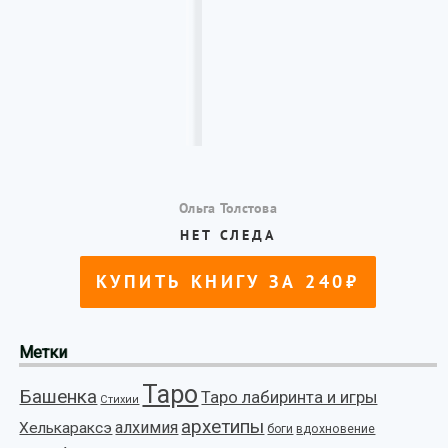
Метки
Таро
Башенка
Таро лабиринта и игры
Стихии
архетипы
алхимия
Хелькараксэ
боги
вдохновение