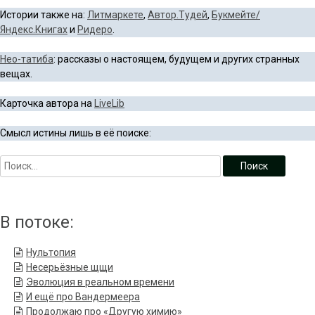
Истории также на:
Литмаркете
,
Автор.Тудей
,
Букмейте/
Яндекс.Книгах
и
Ридеро
.
Нео-татиба
: рассказы о настоящем, будущем и других странных
вещах.
Карточка автора на
LiveLib
Смысл истины лишь в её поиске:
В потоке:
Нультопия
Несерьёзные щщи
Эволюция в реальном времени
И ещё про Вандермеера
Продолжаю про «Другую химию»