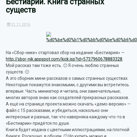
Бестиарий. Книга странных
существ
21.11.2016
На «Сбор-нике» стартовал сбор на издание «Бестиария» —
http://sbor-nik.appspot.com/kick.jsp?id=5737960678883328
.
Мой рассказ там тоже есть. 🙂 Я очень люблю странных
существ. 🙂
А это сборник мини-рассказов о самых странных существах.
Некоторые покажутся знакомыми, с другими вы встретитесь
впервые. Часть миниатюр я читала, они замечательные;
многих авторов знаю как создателей прекрасных рассказов.
А ещё на странице проекта можно скачать «демо-версию» —
файл с 15 рассказами, и убедиться, насколько они
интересные и разные, так что наверняка каждому что-то в
«Бестиарии» придётся по душе.
Книга будет издана с цветными иллюстрациями, на плотной
бумаге. Роскошно, в общем. 🙂 Но купить можно и