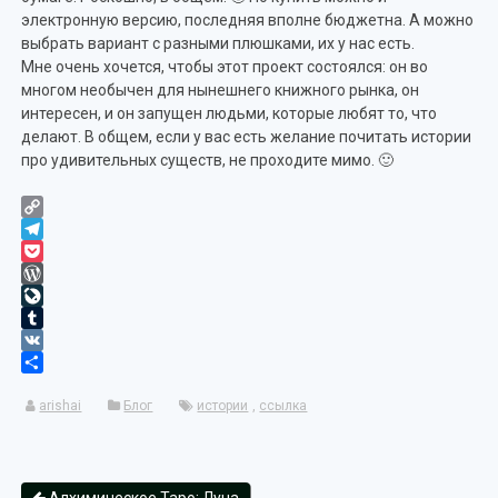
электронную версию, последняя вполне бюджетна. А можно
выбрать вариант с разными плюшками, их у нас есть.
Мне очень хочется, чтобы этот проект состоялся: он во
многом необычен для нынешнего книжного рынка, он
интересен, и он запущен людьми, которые любят то, что
делают. В общем, если у вас есть желание почитать истории
про удивительных существ, не проходите мимо. 🙂
Copy
Link
Telegram
Pocket
WordPress
LiveJournal
Tumblr
VK
Отправить
arishai
Блог
истории
,
ссылка