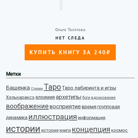
Метки
Таро
Башенка
Таро лабиринта и игры
Стихии
архетипы
алхимия
Хелькараксэ
боги
вдохновение
воображение
восприятие
время
групповая
иллюстрация
динамика
информация
истории
концепция
космос
история
книги