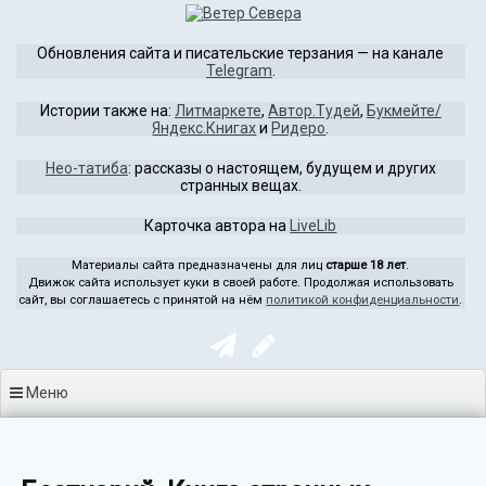
Перейти
к
Обновления сайта и писательские терзания — на канале
содержимому
Telegram
.
Истории также на:
Литмаркете
,
Автор.Тудей
,
Букмейте/
Яндекс.Книгах
и
Ридеро
.
Нео-татиба
: рассказы о настоящем, будущем и других
странных вещах.
Карточка автора на
LiveLib
Материалы сайта предназначены для лиц
старше 18 лет
.
Движок сайта использует куки в своей работе. Продолжая использовать
сайт, вы соглашаетесь с принятой на нём
политикой конфиденциальности
.
Меню