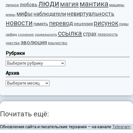
люди
мантика
магия
любовь
личное
машины
мифы
невиртуальность
наблюдатели
мемы
новости
рисунок
перевод
память
рецензия
руны
ссылка
страх
телесность
социальность
свобода
сознание
эволюция
язычество
чувства
Рубрики
Рубрики
Архив
Архив
Почитать ещё:
Обновления сайта и писательские терзания — на канале
Telegram
.