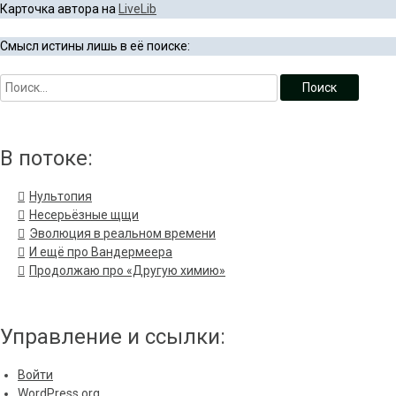
Карточка автора на
LiveLib
Смысл истины лишь в её поиске:
В потоке:
Нультопия
Несерьёзные щщи
Эволюция в реальном времени
И ещё про Вандермеера
Продолжаю про «Другую химию»
Управление и ссылки:
Войти
WordPress.org