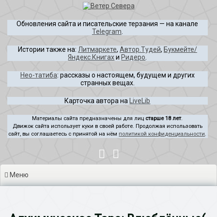
Перейти
к
Обновления сайта и писательские терзания — на канале
содержимому
Telegram
.
Истории также на:
Литмаркете
,
Автор.Тудей
,
Букмейте/
Яндекс.Книгах
и
Ридеро
.
Нео-татиба
: рассказы о настоящем, будущем и других
странных вещах.
Карточка автора на
LiveLib
Материалы сайта предназначены для лиц
старше 18 лет
.
Движок сайта использует куки в своей работе. Продолжая использовать
сайт, вы соглашаетесь с принятой на нём
политикой конфиденциальности
.
Меню