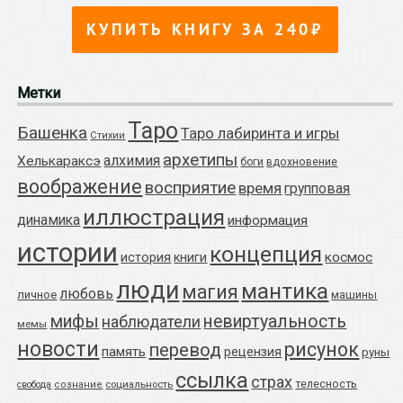
Метки
Таро
Башенка
Таро лабиринта и игры
Стихии
архетипы
алхимия
Хелькараксэ
боги
вдохновение
воображение
восприятие
время
групповая
иллюстрация
динамика
информация
истории
концепция
космос
история
книги
люди
мантика
магия
любовь
личное
машины
мифы
невиртуальность
наблюдатели
мемы
новости
рисунок
перевод
память
рецензия
руны
ссылка
страх
телесность
социальность
свобода
сознание