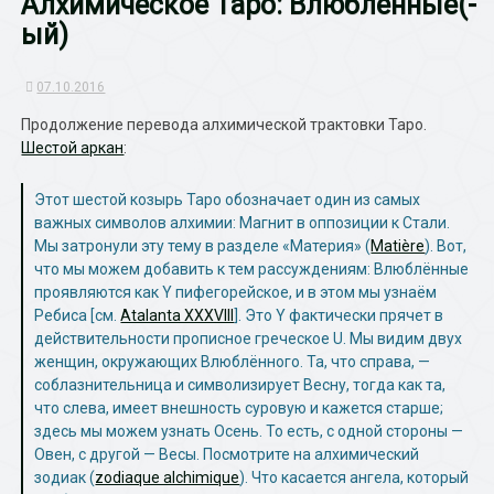
Алхимическое Таро: Влюблённые(-
ый)
07.10.2016
Продолжение перевода алхимической трактовки Таро.
Шестой аркан
:
Этот шестой козырь Таро обозначает один из самых
важных символов алхимии: Магнит в оппозиции к Стали.
Мы затронули эту тему в разделе «Материя» (
Matière
). Вот,
что мы можем добавить к тем рассуждениям: Влюблённые
проявляются как Y пифегорейское, и в этом мы узнаём
Ребиса [см.
Atalanta XXXVIII
]. Это Y фактически прячет в
действительности прописное греческое U. Мы видим двух
женщин, окружающих Влюблённого. Та, что справа, —
соблазнительница и символизирует Весну, тогда как та,
что слева, имеет внешность суровую и кажется старше;
здесь мы можем узнать Осень. То есть, с одной стороны —
Овен, с другой — Весы. Посмотрите на алхимический
зодиак (
zodiaque alchimique
). Что касается ангела, который