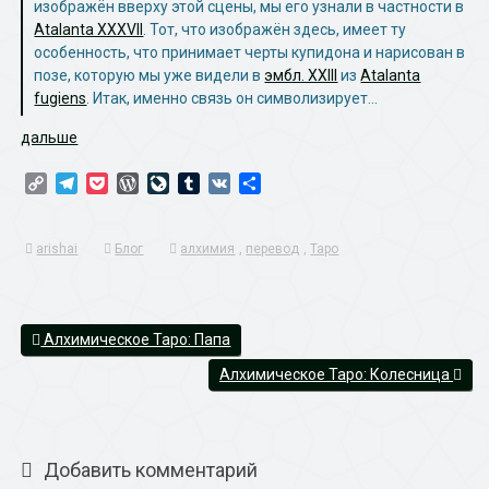
изображён вверху этой сцены, мы его узнали в частности в
Atalanta XXXVII
. Тот, что изображён здесь, имеет ту
особенность, что принимает черты купидона и нарисован в
позе, которую мы уже видели в
эмбл. XXIII
из
Atalanta
fugiens
. Итак, именно связь он символизирует…
дальше
Copy
Telegram
Pocket
WordPress
LiveJournal
Tumblr
VK
Отправить
Link
arishai
Блог
алхимия
,
перевод
,
Таро
Алхимическое Таро: Папа
Алхимическое Таро: Колесница
Добавить комментарий