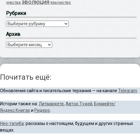
эволюция
язычество
чувства
Рубрики
Рубрики
Архив
Архив
Почитать ещё:
Обновления сайта и писательские терзания — на канале
Telegram
.
Истории также на:
Литмаркете
,
Автор.Тудей
,
Букмейте/
Яндекс.Книгах
и
Ридеро
.
Нео-татиба
: рассказы о настоящем, будущем и других странных
вещах.