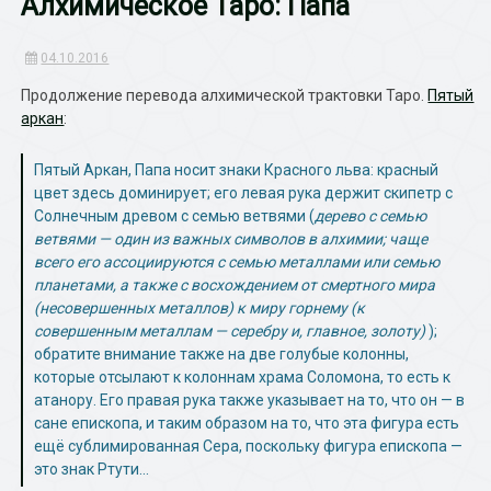
Алхимическое Таро: Папа
04.10.2016
Продолжение перевода алхимической трактовки Таро.
Пятый
аркан
:
Пятый Аркан, Папа носит знаки Красного льва: красный
цвет здесь доминирует; его левая рука держит скипетр с
Солнечным древом с семью ветвями (
дерево с семью
ветвями — один из важных символов в алхимии; чаще
всего его ассоциируются с семью металлами или семью
планетами, а также с восхождением от смертного мира
(несовершенных металлов) к миру горнему (к
совершенным металлам — серебру и, главное, золоту)
);
обратите внимание также на две голубые колонны,
которые отсылают к колоннам храма Соломона, то есть к
атанору. Его правая рука также указывает на то, что он — в
сане епископа, и таким образом на то, что эта фигура есть
ещё сублимированная Сера, поскольку фигура епископа —
это знак Ртути…