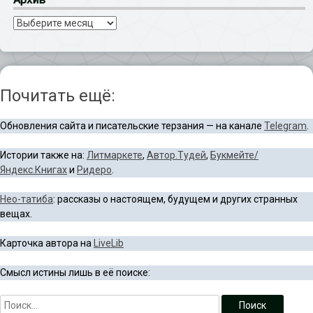
Архив
Почитать ещё:
Обновления сайта и писательские терзания — на канале
Telegram
.
Истории также на:
Литмаркете
,
Автор.Тудей
,
Букмейте/
Яндекс.Книгах
и
Ридеро
.
Нео-татиба
: рассказы о настоящем, будущем и других странных
вещах.
Карточка автора на
LiveLib
Смысл истины лишь в её поиске: