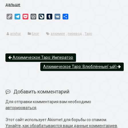
дальше
Copy
Telegram
Pocket
WordPress
LiveJournal
Tumblr
VK
Отправить
Link
arishai
Блог
алхимия
,
перевод
,
Таро
Алхимическое Таро: Император
Алхимическое Таро: Влюблённые(-ый)
Добавить комментарий
Для отправки комментария вам необходимо
авторизоваться
.
Этот сайт использует Akismet для борьбы со спамом.
Узнайте, как обрабатываются ваши данные комментариев
.