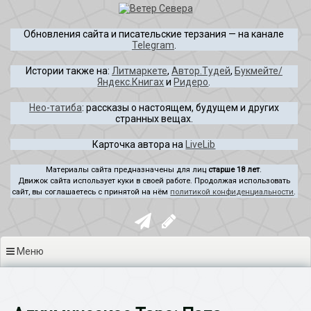
Перейти
к
Обновления сайта и писательские терзания — на канале
содержимому
Telegram
.
Истории также на:
Литмаркете
,
Автор.Тудей
,
Букмейте/
Яндекс.Книгах
и
Ридеро
.
Нео-татиба
: рассказы о настоящем, будущем и других
странных вещах.
Карточка автора на
LiveLib
Материалы сайта предназначены для лиц
старше 18 лет
.
Движок сайта использует куки в своей работе. Продолжая использовать
сайт, вы соглашаетесь с принятой на нём
политикой конфиденциальности
.
Меню