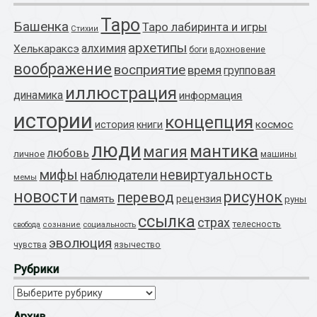
Таро
Башенка
Таро лабиринта и игры
Стихии
архетипы
алхимия
Хелькараксэ
боги
вдохновение
воображение
восприятие
время
групповая
иллюстрация
динамика
информация
истории
концепция
космос
история
книги
люди
мантика
магия
любовь
личное
машины
мифы
невиртуальность
наблюдатели
мемы
новости
рисунок
перевод
память
рецензия
руны
ссылка
страх
телесность
социальность
свобода
сознание
эволюция
язычество
чувства
Рубрики
Рубрики
Архив