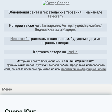
Перейти
к
Обновления сайта и писательские терзания — на канале
содержимому
Telegram
.
Истории также на:
Литмаркете
,
Автор.Тудей
,
Букмейте/
Яндекс.Книгах
и
Ридеро
.
Нео-татиба
: рассказы о настоящем, будущем и других
странных вещах.
Карточка автора на
LiveLib
Материалы сайта предназначены для лиц
старше 18 лет
.
Движок сайта использует куки в своей работе. Продолжая использовать
сайт, вы соглашаетесь с принятой на нём
политикой конфиденциальности
.
Меню