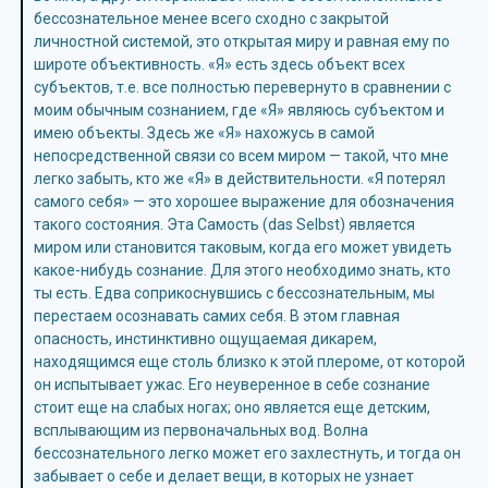
бессознательное менее всего сходно с закрытой
личностной системой, это открытая миру и равная ему по
широте объективность. «Я» есть здесь объект всех
субъектов, т.е. все полностью перевернуто в сравнении с
моим обычным сознанием, где «Я» являюсь субъектом и
имею объекты. Здесь же «Я» нахожусь в самой
непосредственной связи со всем миром — такой, что мне
легко забыть, кто же «Я» в действительности. «Я потерял
самого себя» — это хорошее выражение для обозначения
такого состояния. Эта Самость (das Selbst) является
миром или становится таковым, когда его может увидеть
какое-нибудь сознание. Для этого необходимо знать, кто
ты есть. Едва соприкоснувшись с бессознательным, мы
перестаем осознавать самих себя. В этом главная
опасность, инстинктивно ощущаемая дикарем,
находящимся еще столь близко к этой плероме, от которой
он испытывает ужас. Его неуверенное в себе сознание
стоит еще на слабых ногах; оно является еще детским,
всплывающим из первоначальных вод. Волна
бессознательного легко может его захлестнуть, и тогда он
забывает о себе и делает вещи, в которых не узнает