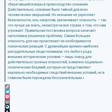
сберегавшейся веры в превосходство сознания.
Действительно, сознание было тайной для всех
человеческих свершений. Но незнание не укрепляет
безопасности, оно, напротив, увеличивает опасность — так
что лучше уж знать, несмотря на все страхи, о том, что нам
угрожает. Правильная постановка вопроса означает
наполовину решенную проблему. Самая большая
опасность для нас проистекает из необозримости
психических реакций. С древнейших времен наиболее
рассудительные люди понимали, что любого рода
внешние исторические условия — лишь повод для
действительно грозных опасностей, а именно социально-
политических безумий, которые не представляют
каузально необходимых следствий внешних условий, но в
главном были порождены бессознательным.»
Copy
Link
Telegram
Pocket
WordPress
LiveJournal