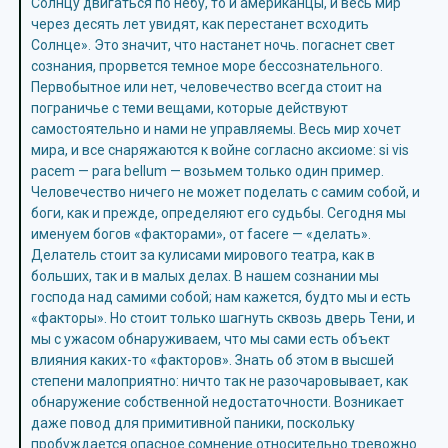
Солнцу двигаться по небу, то и американцы, и весь мир
через десять лет увидят, как перестанет всходить
Солнце». Это значит, что настанет ночь. погаснет свет
сознания, прорвется темное море бессознательного.
Первобытное или нет, человечество всегда стоит на
пограничье с теми вещами, которые действуют
самостоятельно и нами не управляемы. Весь мир хочет
мира, и все снаряжаются к войне согласно аксиоме: si vis
расеm — para bellum — возьмем только один пример.
Человечество ничего не может поделать с самим собой, и
боги, как и прежде, определяют его судьбы. Сегодня мы
именуем богов «факторами», от facere — «делать».
Делатель стоит за кулисами мирового театра, как в
больших, так и в малых делах. В нашем сознании мы
господа над самими собой; нам кажется, будто мы и есть
«факторы». Но стоит только шагнуть сквозь дверь Тени, и
мы с ужасом обнаруживаем, что мы сами есть объект
влияния каких-то «факторов». Знать об этом в высшей
степени малоприятно: ничто так не разочаровывает, как
обнаружение собственной недостаточности. Возникает
даже повод для примитивной паники, поскольку
пробуждается опасное сомнение относительно тревожно