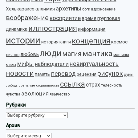
Стихии
архетипы
алхимия
Хелькараксэ
боги
вдохновение
воображение
восприятие
время
групповая
иллюстрация
динамика
информация
истории
концепция
космос
история
книги
люди
мантика
магия
любовь
личное
машины
мифы
невиртуальность
наблюдатели
мемы
новости
рисунок
перевод
память
рецензия
руны
ссылка
страх
телесность
социальность
свобода
сознание
эволюция
язычество
чувства
Рубрики
Рубрики
Архив
Архив