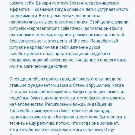
самого себя. Дикари поэтому боятся несдерживаемых
эффектов — сознание тогда слишком легко уступает место
одержимости. Все стремления человечества
направлялись на укрепление сознания. Этой цели служили
ритуалы «representations collectives», догматы; они были
плотинами и стенами, воздвигнутыми против опасностей
бессознательного, этих perils of the soul. Первобытный
ритуал не зря включал в себя изгнание духов,
освобождение от чар, предотвращение недобрых
предзнаменований, искупление, очищение и аналогичные
им, т.е. магические действия.
С тех древнейших времен воздвигались стены, позднее
ставшие фундаментом церкви. Стены обрушились, когда
от старости ослабели символы. Воды поднялись выше, и,
подобные бушующим волнам, катастрофы накатываются
на человечество. Религиозный вождь индейцев из
Таоспуэбло, именуемый Локо Тененте Гобернадор,
однажды сказал мне: «Американцам стоило бы перестать
теснить нашу религию, потому что когда она исчезнет,
когда мы больше не сможем помогать нашему Отцу-