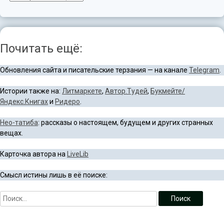
Почитать ещё:
Обновления сайта и писательские терзания — на канале
Telegram
.
Истории также на:
Литмаркете
,
Автор.Тудей
,
Букмейте/
Яндекс.Книгах
и
Ридеро
.
Нео-татиба
: рассказы о настоящем, будущем и других странных
вещах.
Карточка автора на
LiveLib
Смысл истины лишь в её поиске: