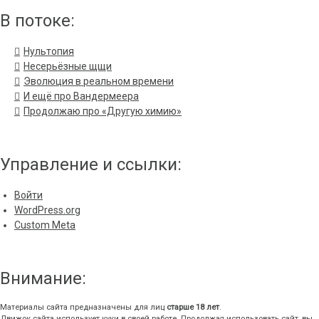
В потоке:
Нультопия
Несерьёзные щщи
Эволюция в реальном времени
И ещё про Вандермеера
Продолжаю про «Другую химию»
Управление и ссылки:
Войти
WordPress.org
Custom Meta
Внимание:
Материалы сайта предназначены для лиц
старше 18 лет
.
Движок сайта использует куки в своей работе. Продолжая использовать сайт, вы