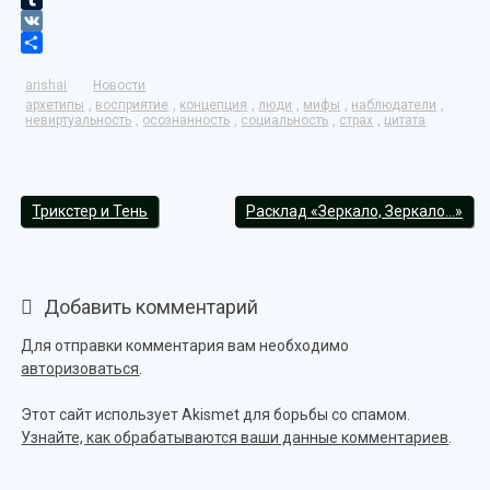
Tumblr
VK
Отправить
arishai
Новости
архетипы
,
восприятие
,
концепция
,
люди
,
мифы
,
наблюдатели
,
невиртуальность
,
осознанность
,
социальность
,
страх
,
цитата
Трикстер и Тень
Расклад «Зеркало, Зеркало…»
Добавить комментарий
Для отправки комментария вам необходимо
авторизоваться
.
Этот сайт использует Akismet для борьбы со спамом.
Узнайте, как обрабатываются ваши данные комментариев
.