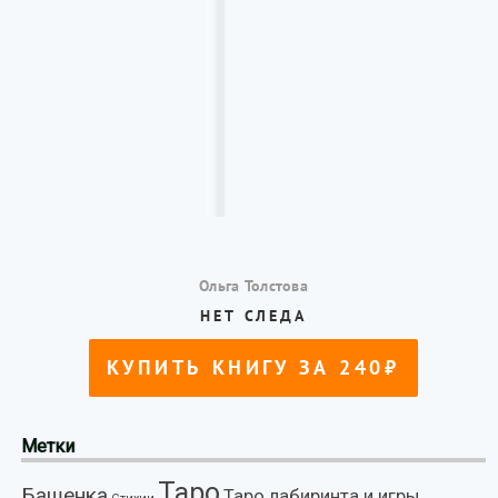
Метки
Таро
Башенка
Таро лабиринта и игры