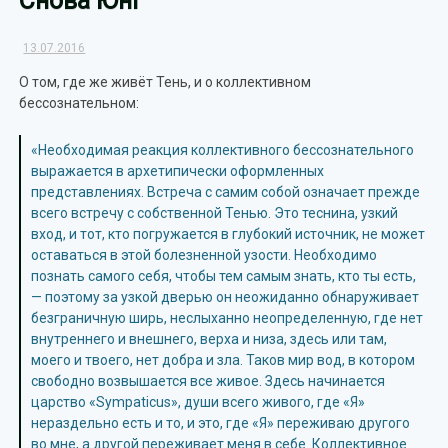
Снова Юнг
13.07.2016
О том, где же живёт Тень, и о коллективном
бессознательном:
«Необходимая реакция коллективного бессознательного
выражается в архетипически оформленных
представлениях. Встреча с самим собой означает прежде
всего встречу с собственной Тенью. Это теснина, узкий
вход, и тот, кто погружается в глубокий источник, не может
оставаться в этой болезненной узости. Необходимо
познать самого себя, чтобы тем самым знать, кто ты есть,
— поэтому за узкой дверью он неожиданно обнаруживает
безграничную ширь, неслыханно неопределенную, где нет
внутреннего и внешнего, верха и низа, здесь или там,
моего и твоего, нет добра и зла. Таков мир вод, в котором
свободно возвышается все живое. Здесь начинается
царство «Sympaticus», души всего живого, где «Я»
нераздельно есть и то, и это, где «Я» переживаю другого
во мне, а другой переживает меня в себе. Коллективное