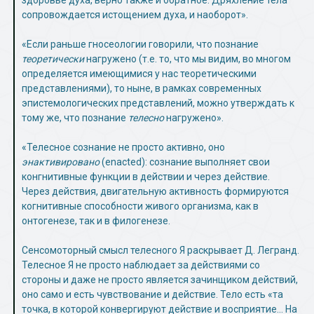
здоровье духа, верно также и обратное. Дряхление тела
сопровождается истощением духа, и наоборот».
«Если раньше гносеологии говорили, что познание
теоретически
нагружено (т.е. то, что мы видим, во многом
определяется имеющимися у нас теоретическими
представлениями), то ныне, в рамках современных
эпистемологических представлений, можно утверждать к
тому же, что познание
телесно
нагружено».
«Телесное сознание не просто активно, оно
энактивировано
(enacted): сознание выполняет свои
конгнитивные функции в действии и через действие.
Через действия, двигательную активность формируются
когнитивные способности живого организма, как в
онтогенезе, так и в филогенезе.
Сенсомоторный смысл телесного Я раскрывает Д. Легранд.
Телесное Я не просто наблюдает за действиями со
стороны и даже не просто является зачинщиком действий,
оно само и есть чувствование и действие. Тело есть «та
точка, в которой конвергируют действие и восприятие… На