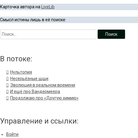
Карточка автора на
LiveLib
Смысл истины лишь в её поиске:
В потоке:
Нультопия
Несерьёзные щщи
Эволюция в реальном времени
И ещё про Вандермеера
Продолжаю про «Другую химию»
Управление и ссылки:
Войти