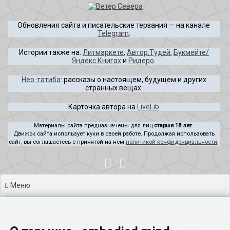
Перейти
к
Обновления сайта и писательские терзания — на канале
содержимому
Telegram
.
Истории также на:
Литмаркете
,
Автор.Тудей
,
Букмейте/
Яндекс.Книгах
и
Ридеро
.
Нео-татиба
: рассказы о настоящем, будущем и других
странных вещах.
Карточка автора на
LiveLib
Материалы сайта предназначены для лиц
старше 18 лет
.
Движок сайта использует куки в своей работе. Продолжая использовать
сайт, вы соглашаетесь с принятой на нём
политикой конфиденциальности
.
Меню