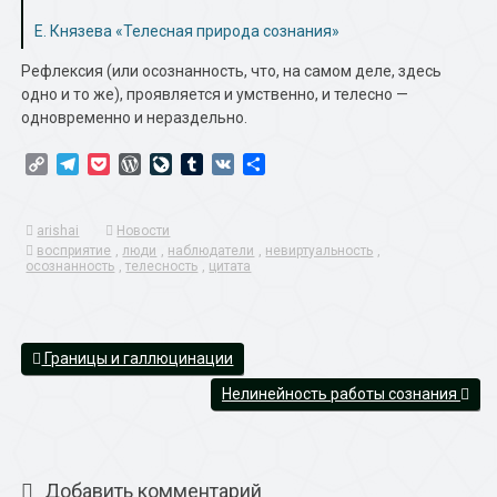
Е. Князева «Телесная природа сознания»
Рефлексия (или осознанность, что, на самом деле, здесь
одно и то же), проявляется и умственно, и телесно —
одновременно и нераздельно.
Copy
Telegram
Pocket
WordPress
LiveJournal
Tumblr
VK
Отправить
Link
arishai
Новости
восприятие
,
люди
,
наблюдатели
,
невиртуальность
,
осознанность
,
телесность
,
цитата
Границы и галлюцинации
Нелинейность работы сознания
Добавить комментарий