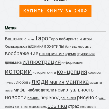
Метки
Таро
Башенка
Таро лабиринта и игры
Стихии
архетипы
алхимия
Хелькараксэ
боги
вдохновение
воображение
восприятие
время
групповая
иллюстрация
динамика
информация
истории
концепция
космос
история
книги
люди
мантика
магия
любовь
личное
машины
мифы
невиртуальность
наблюдатели
мемы
новости
рисунок
перевод
память
рецензия
руны
ссылка
страх
телесность
социальность
свобода
сознание