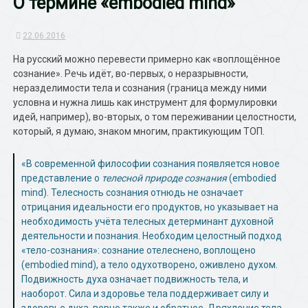
О термине «embodied mind»
22.06.2016
На русский можно перевести примерно как «воплощённое
сознание». Речь идёт, во-первых, о неразрывности,
неразделимости тела и сознания (граница между ними
условна и нужна лишь как инструмент для формулировки
идей, например), во-вторых, о том переживании целостности,
который, я думаю, знаком многим, практикующим ТОП.
«В современной философии сознания появляется новое
представление о
телесной природе сознания
(embodied
mind). Телесность сознания отнюдь не означает
отрицания идеальности его продуктов, но указывает на
необходимость учёта телесных детерминант духовной
деятельности и познания. Необходим целостный подход
«тело-сознания»: сознание отелеснено, воплощено
(embodied mind), а тело одухотворено, оживлено духом.
Подвижность духа означает подвижность тела, и
наоборот. Сила и здоровье тела поддерживает силу и