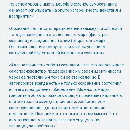
телесном уровне иметь дорефлексивное самосознание
означает испытывать на опыте когерентность действия и
восприятия».
«Сознание является операционально замкнутой системой,
т.е. одновременно и отделённой от мира (фильтры
сознания), и соединённой с ним (открытость миру).
Оперциональная замкнутость является условием
когнитивной и креативной активности сознания.»
«Автопоэтичность работы сознания – это его непрерывное
самопроизводство, поддержание им своей идентичности
через её постоянный поиск и её становление. В
автопоэзисе всегда есть не только сохранение состояния,
но и его преодоление, обновление. Можно, пожалуй,
говорить и об автопоэзисе мысли, что означает наличие в
ней вектора на самодостраивание, изобретение и
конструирование, достижение цели и построение
целостности. Познание автопоэтично в том смысле, что
оно направлено на поиск того, что упущено, на
ликвидацию пробелов.»