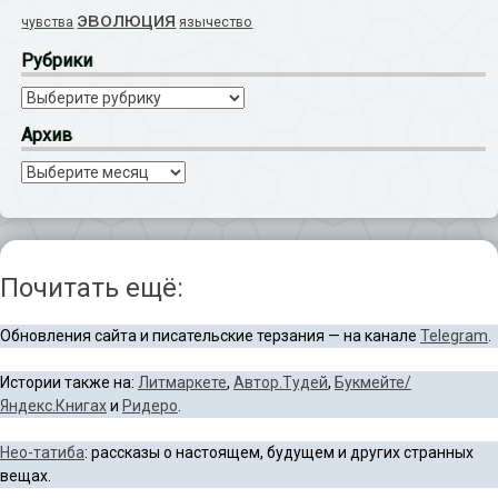
эволюция
язычество
чувства
Рубрики
Рубрики
Архив
Архив
Почитать ещё:
Обновления сайта и писательские терзания — на канале
Telegram
.
Истории также на:
Литмаркете
,
Автор.Тудей
,
Букмейте/
Яндекс.Книгах
и
Ридеро
.
Нео-татиба
: рассказы о настоящем, будущем и других странных
вещах.