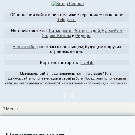
Перейти
к
Обновления сайта и писательские терзания — на канале
содержимому
Telegram
.
Истории также на:
Литмаркете
,
Автор.Тудей
,
Букмейте/
Яндекс.Книгах
и
Ридеро
.
Нео-татиба
: рассказы о настоящем, будущем и других
странных вещах.
Карточка автора на
LiveLib
Материалы сайта предназначены для лиц
старше 18 лет
.
Движок сайта использует куки в своей работе. Продолжая использовать
сайт, вы соглашаетесь с принятой на нём
политикой конфиденциальности
.
Меню