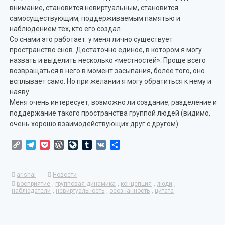
внимание, становится невиртуальным, становится
самосуществующим, поддерживаемым памятью и
наблюдением тех, кто его создал.
Со снами это работает: у меня лично существует
пространство снов. Достаточно единое, в котором я могу
назвать и выделить несколько «местностей». Проще всего
возвращаться в него в момент засыпания, более того, оно
всплывает само. Но при желании я могу обратиться к нему и
наяву.
Меня очень интересует, возможно ли создание, разделение и
поддержание такого пространства группой людей (видимо,
очень хорошо взаимодействующих друг с другом).
Copy
Telegram
Pocket
WordPress
LiveJournal
Tumblr
VK
Отправить
Link
arishai
Новости
восприятие
,
групповая динамика
,
концепция
,
люди
,
наблюдатели
,
невиртуальность
,
осознанность
,
цитата