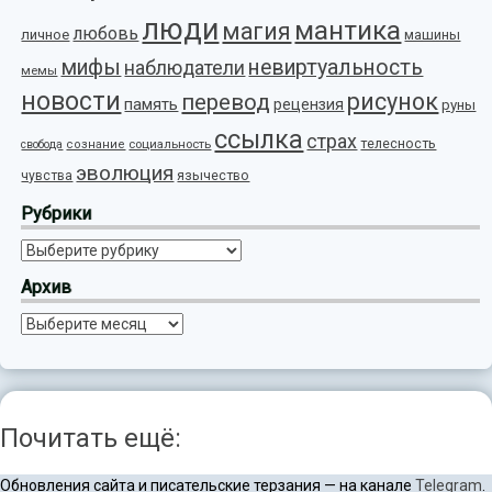
люди
мантика
магия
любовь
личное
машины
мифы
невиртуальность
наблюдатели
мемы
новости
рисунок
перевод
память
рецензия
руны
ссылка
страх
телесность
социальность
свобода
сознание
эволюция
язычество
чувства
Рубрики
Рубрики
Архив
Архив
Почитать ещё:
Обновления сайта и писательские терзания — на канале
Telegram
.