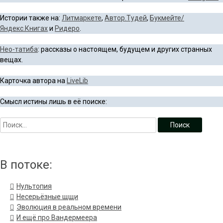
Истории также на:
Литмаркете
,
Автор.Тудей
,
Букмейте/
Яндекс.Книгах
и
Ридеро
.
Нео-татиба
: рассказы о настоящем, будущем и других странных
вещах.
Карточка автора на
LiveLib
Смысл истины лишь в её поиске:
В потоке:
Нультопия
Несерьёзные щщи
Эволюция в реальном времени
И ещё про Вандермеера