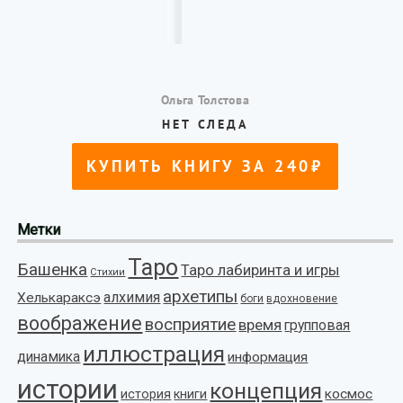
Метки
Таро
Башенка
Таро лабиринта и игры
Стихии
архетипы
алхимия
Хелькараксэ
боги
вдохновение
воображение
восприятие
время
групповая
иллюстрация
динамика
информация
истории
концепция
космос
история
книги