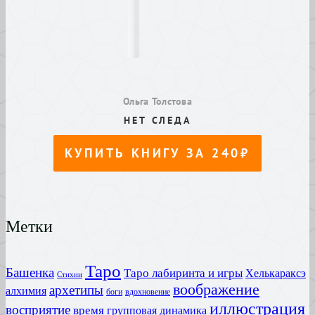
Метки
Таро
Башенка
Таро лабиринта и игры
Хелькараксэ
Стихии
воображение
архетипы
алхимия
боги
вдохновение
иллюстрация
восприятие
время
групповая динамика