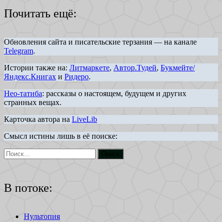
Почитать ещё:
Обновления сайта и писательские терзания — на канале
Telegram
.
Истории также на:
Литмаркете
,
Автор.Тудей
,
Букмейте/
Яндекс.Книгах
и
Ридеро
.
Нео-татиба
: рассказы о настоящем, будущем и других
странных вещах.
Карточка автора на
LiveLib
Смысл истины лишь в её поиске:
В потоке:
Нультопия