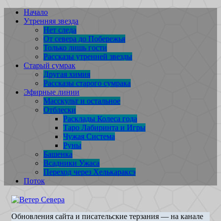
Перейти
Начало
к
Утренняя звезда
содержимому
Нет следа
От севера до Побережья
Только лишь гости
Рассказы утренней звезды
Старый сумрак
Другая химия
Рассказы старого сумрака
Эфирные линии
Масскульт и остальное
Отблески
Расклады Колеса года
Таро Лабиринта и Игры
Чужая Система
Руны
Башенка
Всадники Ужаса
Переход через Хелькараксэ
Поток
Обновления сайта и писательские терзания — на канале