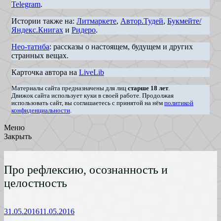
Telegram
.
Истории также на:
Литмаркете
,
Автор.Тудей
,
Букмейте/
Яндекс.Книгах
и
Ридеро
.
Нео-татиба
: рассказы о настоящем, будущем и других
странных вещах.
Карточка автора на
LiveLib
Материалы сайта предназначены для лиц
старше 18 лет
.
Движок сайта использует куки в своей работе. Продолжая
использовать сайт, вы соглашаетесь с принятой на нём
политикой
конфиденциальности
.
Меню
Закрыть
Про рефлексию, осознанность и
целостность
31.05.2016
11.05.2016