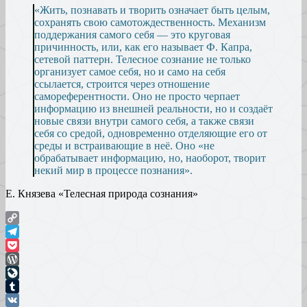
«Жить, познавать и творить означает быть целым,
сохранять свою самотождественность. Механизм
поддержания самого себя — это круговая
причинность, или, как его называет Ф. Капра,
сетевой паттерн. Телесное сознание не только
организует самое себя, но и само на себя
ссылается, строится через отношение
самореферентности. Оно не просто черпает
информацию из внешней реальности, но и создаёт
новые связи внутри самого себя, а также связи
себя со средой, одновременно отделяющие его от
среды и встраивающие в неё. Оно «не
обрабатывает информацию, но, наоборот, творит
некий мир в процессе познания».
Е. Князева «Телесная природа сознания»
Copy
Link
Telegram
Pocket
WordPress
LiveJournal
Tumblr