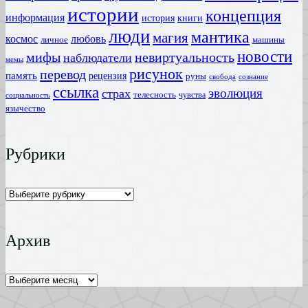
истории
концепция
информация
история
книги
люди
мантика
магия
любовь
космос
личное
машины
новости
мифы
невиртуальность
наблюдатели
мемы
рисунок
перевод
память
рецензия
руны
сознание
свобода
ссылка
эволюция
страх
телесность
чувства
социальность
язычество
Рубрики
Рубрики
Архив
Архив