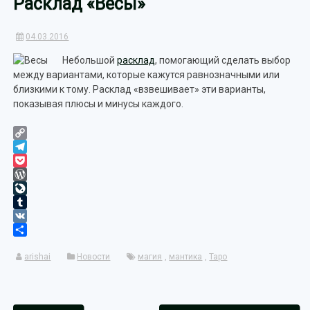
Расклад «Весы»
04.03.2016
Небольшой
расклад
, помогающий сделать выбор
между вариантами, которые кажутся равнозначными или
близкими к тому. Расклад «взвешивает» эти варианты,
показывая плюсы и минусы каждого.
Copy
Link
Telegram
Pocket
WordPress
LiveJournal
Tumblr
VK
Отправить
arishai
Новости
магия
,
мантика
,
Таро