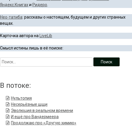
Яндекс.Книгах
и
Ридеро
.
Нео-татиба
: рассказы о настоящем, будущем и других странных
вещах.
Карточка автора на
LiveLib
Смысл истины лишь в её поиске:
В потоке:
Нультопия
Несерьёзные щщи
Эволюция в реальном времени
И ещё про Вандермеера
Продолжаю про «Другую химию»