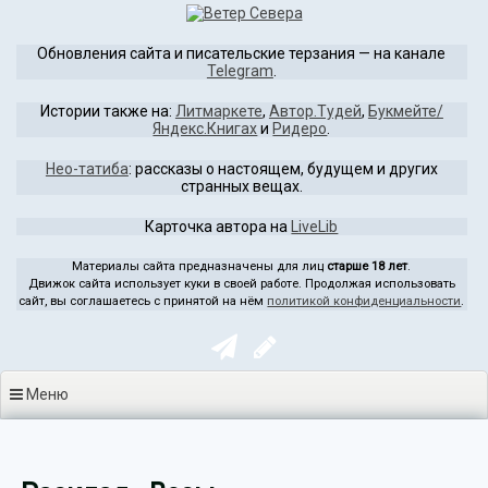
Перейти
к
Обновления сайта и писательские терзания — на канале
содержимому
Telegram
.
Истории также на:
Литмаркете
,
Автор.Тудей
,
Букмейте/
Яндекс.Книгах
и
Ридеро
.
Нео-татиба
: рассказы о настоящем, будущем и других
странных вещах.
Карточка автора на
LiveLib
Материалы сайта предназначены для лиц
старше 18 лет
.
Движок сайта использует куки в своей работе. Продолжая использовать
сайт, вы соглашаетесь с принятой на нём
политикой конфиденциальности
.
Меню