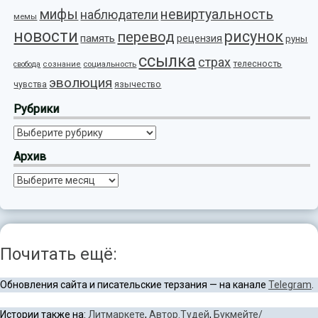
мифы
невиртуальность
наблюдатели
мемы
новости
рисунок
перевод
память
рецензия
руны
ссылка
страх
телесность
социальность
свобода
сознание
эволюция
язычество
чувства
Рубрики
Рубрики
Архив
Архив
Почитать ещё:
Обновления сайта и писательские терзания — на канале
Telegram
.
Истории также на:
Литмаркете
,
Автор.Тудей
,
Букмейте/