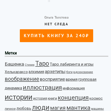
Метки
Таро
Башенка
Таро лабиринта и игры
Стихии
архетипы
алхимия
Хелькараксэ
боги
вдохновение
воображение
восприятие
время
групповая
иллюстрация
динамика
информация
истории
концепция
космос
история
книги
люди
мантика
магия
любовь
личное
машины