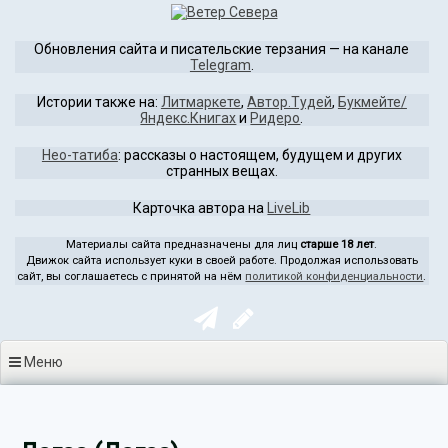
Перейти
к
Обновления сайта и писательские терзания — на канале
содержимому
Telegram
.
Истории также на:
Литмаркете
,
Автор.Тудей
,
Букмейте/
Яндекс.Книгах
и
Ридеро
.
Нео-татиба
: рассказы о настоящем, будущем и других
странных вещах.
Карточка автора на
LiveLib
Материалы сайта предназначены для лиц
старше 18 лет
.
Движок сайта использует куки в своей работе. Продолжая использовать
сайт, вы соглашаетесь с принятой на нём
политикой конфиденциальности
.
Меню