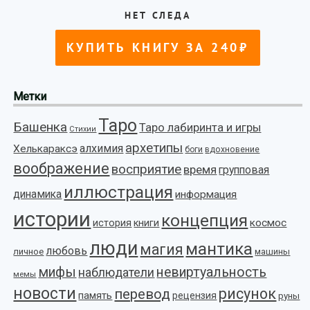
Метки
Таро
Башенка
Таро лабиринта и игры
Стихии
архетипы
алхимия
Хелькараксэ
боги
вдохновение
воображение
восприятие
время
групповая
иллюстрация
динамика
информация
истории
концепция
космос
история
книги
люди
мантика
магия
любовь
личное
машины
мифы
невиртуальность
наблюдатели
мемы
новости
рисунок
перевод
память
рецензия
руны