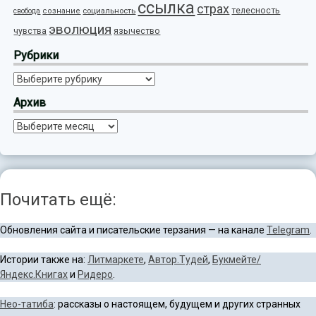
ссылка
страх
телесность
социальность
свобода
сознание
эволюция
язычество
чувства
Рубрики
Рубрики
Архив
Архив
Почитать ещё:
Обновления сайта и писательские терзания — на канале
Telegram
.
Истории также на:
Литмаркете
,
Автор.Тудей
,
Букмейте/
Яндекс.Книгах
и
Ридеро
.
Нео-татиба
: рассказы о настоящем, будущем и других странных