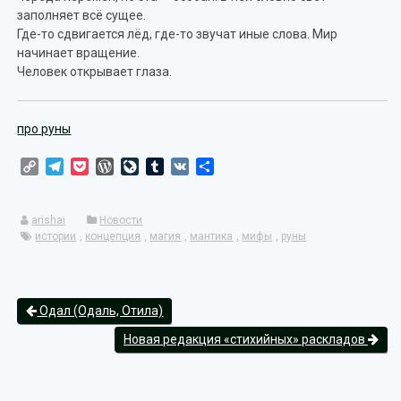
заполняет всё сущее.
Где-то сдвигается лёд, где-то звучат иные слова. Мир
начинает вращение.
Человек открывает глаза.
про руны
Copy
Telegram
Pocket
WordPress
LiveJournal
Tumblr
VK
Отправить
Link
arishai
Новости
истории
,
концепция
,
магия
,
мантика
,
мифы
,
руны
Одал (Одаль, Отила)
Новая редакция «стихийных» раскладов