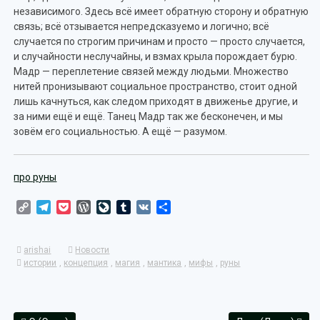
независимого. Здесь всё имеет обратную сторону и обратную
связь; всё отзывается непредсказуемо и логично; всё
случается по строгим причинам и просто — просто случается,
и случайности неслучайны, и взмах крыла порождает бурю.
Мадр — переплетение связей между людьми. Множество
нитей пронизывают социальное пространство, стоит одной
лишь качнуться, как следом приходят в движенье другие, и
за ними ещё и ещё. Танец Мадр так же бесконечен, и мы
зовём его социальностью. А ещё — разумом.
про руны
Copy
Telegram
Pocket
WordPress
LiveJournal
Tumblr
VK
Отправить
Link
arishai
Новости
истории
,
концепция
,
магия
,
мантика
,
мифы
,
руны