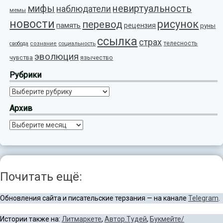
мифы
невиртуальность
наблюдатели
мемы
новости
рисунок
перевод
память
рецензия
руны
ссылка
страх
телесность
социальность
свобода
сознание
эволюция
язычество
чувства
Рубрики
Рубрики
Архив
Архив
Почитать ещё:
Обновления сайта и писательские терзания — на канале
Telegram
.
Истории также на:
Литмаркете
,
Автор.Тудей
,
Букмейте/