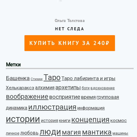
Метки
Таро
Башенка
Таро лабиринта и игры
Стихии
архетипы
алхимия
Хелькараксэ
боги
вдохновение
воображение
восприятие
время
групповая
иллюстрация
динамика
информация
истории
концепция
космос
история
книги
люди
мантика
магия
любовь
личное
машины