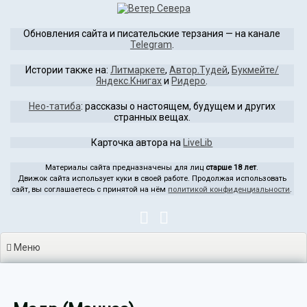
Перейти
к
Обновления сайта и писательские терзания — на канале
содержимому
Telegram
.
Истории также на:
Литмаркете
,
Автор.Тудей
,
Букмейте/
Яндекс.Книгах
и
Ридеро
.
Нео-татиба
: рассказы о настоящем, будущем и других
странных вещах.
Карточка автора на
LiveLib
Материалы сайта предназначены для лиц
старше 18 лет
.
Движок сайта использует куки в своей работе. Продолжая использовать
сайт, вы соглашаетесь с принятой на нём
политикой конфиденциальности
.
Меню