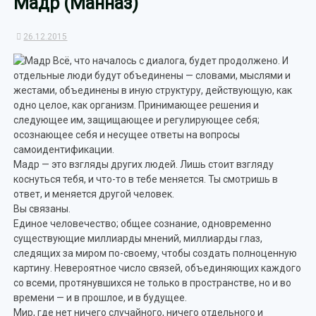
Мадр (Манназ)
26.12.2015
Всё, что началось с диалога, будет продолжено. И
отдельные люди будут объединены — словами, мыслями и
жестами, объединены в иную структуру, действующую, как
одно целое, как организм. Принимающее решения и
следующее им, защищающее и регулирующее себя;
осознающее себя и несущее ответы на вопросы
самоидентификации.
Мадр — это взгляды других людей. Лишь стоит взгляду
коснуться тебя, и что-то в тебе меняется. Ты смотришь в
ответ, и меняется другой человек.
Вы связаны.
Единое человечество; общее сознание, одновременно
существующие миллиарды мнений, миллиарды глаз,
следящих за миром по-своему, чтобы создать полноценную
картину. Невероятное число связей, объединяющих каждого
со всеми, протянувшихся не только в пространстве, но и во
времени — и в прошлое, и в будущее.
Мир, где нет ничего случайного, ничего отдельного и