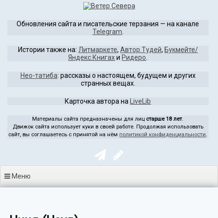
Перейти
к
Обновления сайта и писательские терзания — на канале
содержимому
Telegram
.
Истории также на:
Литмаркете
,
Автор.Тудей
,
Букмейте/
Яндекс.Книгах
и
Ридеро
.
Нео-татиба
: рассказы о настоящем, будущем и других
странных вещах.
Карточка автора на
LiveLib
Материалы сайта предназначены для лиц
старше 18 лет
.
Движок сайта использует куки в своей работе. Продолжая использовать
сайт, вы соглашаетесь с принятой на нём
политикой конфиденциальности
.
Меню