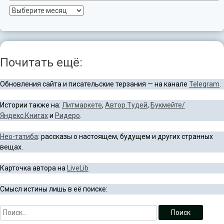
Архив
Почитать ещё:
Обновления сайта и писательские терзания — на канале
Telegram
.
Истории также на:
Литмаркете
,
Автор.Тудей
,
Букмейте/
Яндекс.Книгах
и
Ридеро
.
Нео-татиба
: рассказы о настоящем, будущем и других странных
вещах.
Карточка автора на
LiveLib
Смысл истины лишь в её поиске: