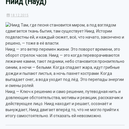
Ниид (Науд)
18.12.2015
Там, где песня становится миром, а под взглядом
сдвигается ткань бытия, там существует Ниид. Истории
подвластны ей, и каждый сюжет, всё, что начато, закончено и
решено, — тоже в её власти.
Ниид — это ветер перемен жизни. Это поворот времени, это
оборот стрелок часов. Ниид — это когда переворачиваются
лежачие камни, тают ледники, небо становится пронзительно
синим, а ночи — белыми. Когда спадает жара, идут грибные
дожди и пылают листья, а ночь пахнет кострами. Когда
выпадает снег, а вода уходит под лёд. Это перепады энергии
и смены ролей.
Ниид — Ключ к решению и само решение, путеводная нить и
довлеющие обстоятельства, мотивы и реакции, рассказчик и
действующее лицо. Ниид находит и решает, осознаёт и
вынуждает, Ниид двигает вперёд то, что не могло прийти к
итогу самостоятельно. И отказать ей невозможно.