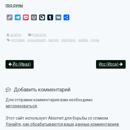
про руны
Copy
Telegram
Pocket
WordPress
LiveJournal
Tumblr
VK
Отправить
Link
arishai
Новости
истории
,
концепция
,
магия
,
мантика
,
мифы
,
руны
Йо (Иваз)
Исс (Исса)
Добавить комментарий
Для отправки комментария вам необходимо
авторизоваться
.
Этот сайт использует Akismet для борьбы со спамом.
Узнайте, как обрабатываются ваши данные комментариев
.