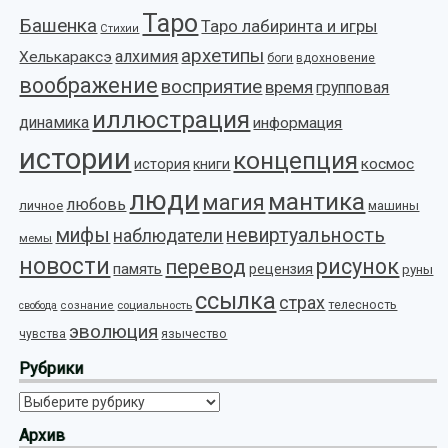
Таро
Башенка
Таро лабиринта и игры
Стихии
архетипы
алхимия
Хелькараксэ
боги
вдохновение
воображение
восприятие
время
групповая
иллюстрация
динамика
информация
истории
концепция
космос
история
книги
люди
мантика
магия
любовь
личное
машины
мифы
невиртуальность
наблюдатели
мемы
новости
рисунок
перевод
память
рецензия
руны
ссылка
страх
телесность
социальность
свобода
сознание
эволюция
язычество
чувства
Рубрики
Рубрики
Архив